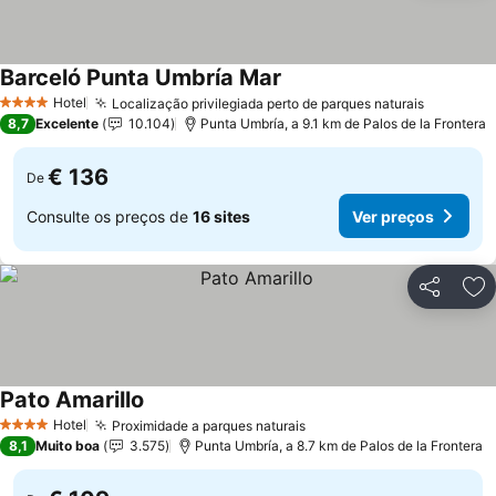
Barceló Punta Umbría Mar
Hotel
Localização privilegiada perto de parques naturais
4 Estrelas
8,7
Excelente
10.104
Punta Umbría, a 9.1 km de Palos de la Frontera
€ 136
De
Consulte os preços de
16 sites
Ver preços
Partilhar
Ad
Pato Amarillo
Hotel
Proximidade a parques naturais
4 Estrelas
8,1
Muito boa
3.575
Punta Umbría, a 8.7 km de Palos de la Frontera