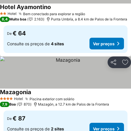
Hotel Ayamontino
Hotel
Bem conectado para explorar a região
2 Estrelas
8,4
Muito boa
2.163
Punta Umbría, a 8.4 km de Palos de la Frontera
€ 64
De
Consulte os preços de
4 sites
Ver preços
Partilhar
Ad
Mazagonia
Hotel
Piscina exterior com solário
4 Estrelas
7,9
Boa
870
Mazagón, a 12.7 km de Palos de la Frontera
€ 87
De
Consulte os preços de
2 sites
Ver preços