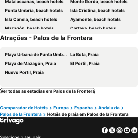
Matalascañas, beach hotels
Monte Gordo, beach hotels
Punta Umbría, beach hotels
Isla Cristina, beach hotels
Isla Canela, beach hotels
Ayamonte, beach hotels
Mazagón, beach hotels
Cartaya, beach hotels
Atrações - Palos de la Frontera
Vila Real do Santo António, beach hotels
Almonte, beach hotels
La Antilla, beach hotels
El Rocío, beach hotels
Playa Urbana de Punta Umbría, Praia
La Bota, Praia
Castro Marim, beach hotels
Huelva, beach hotels
Playa de Mazagón, Praia
El Portil, Praia
Moguer, beach hotels
Aljaraque, beach hotels
Nuevo Portil, Praia
Lepe, beach hotels
Ver todas as estadias em Palos de la Frontera
Comparador de Hotéis
Europa
Espanha
Andaluzia
Palos de la Frontera
Hotéis de praia em Palos de la Frontera
Facebook
Twitter
Insta
Yo
Selecione o seu país