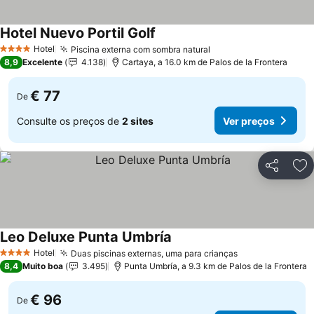
Hotel Nuevo Portil Golf
Hotel
Piscina externa com sombra natural
4 Estrelas
8,9
Excelente
4.138
Cartaya, a 16.0 km de Palos de la Frontera
€ 77
De
Consulte os preços de
2 sites
Ver preços
Partilhar
Ad
Leo Deluxe Punta Umbría
Hotel
Duas piscinas externas, uma para crianças
4 Estrelas
8,4
Muito boa
3.495
Punta Umbría, a 9.3 km de Palos de la Frontera
€ 96
De