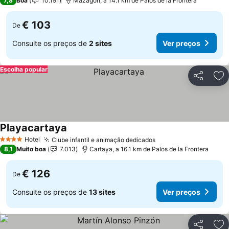
7,8
Boa
10.191
Mazagón, a 14.1 km de Palos de la Frontera
€ 103
De
Consulte os preços de
2 sites
Ver preços
Escolha popular
Partilhar
Ad
Playacartaya
Hotel
Clube infantil e animação dedicados
4 Estrelas
8,1
Muito boa
7.013
Cartaya, a 16.1 km de Palos de la Frontera
€ 126
De
Consulte os preços de
13 sites
Ver preços