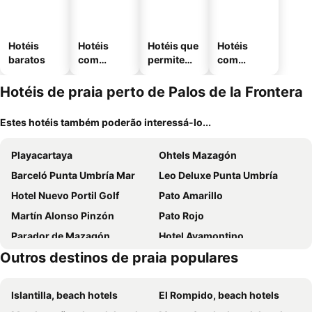
Hotéis
Hotéis
Hotéis que
Hotéis
baratos
com
permitem
com
piscinas
animais
estaciona
mento
Hotéis de praia perto de Palos de la Frontera
Estes hotéis também poderão interessá-lo...
Playacartaya
Ohtels Mazagón
Barceló Punta Umbría Mar
Leo Deluxe Punta Umbría
Hotel Nuevo Portil Golf
Pato Amarillo
Martín Alonso Pinzón
Pato Rojo
Parador de Mazagón
Hotel Ayamontino
Outros destinos de praia populares
Hotel Carabela Santa Maria
Hotel Albaida Nature
Mazagonia
BeSlow Punta Umbría
Islantilla, beach hotels
El Rompido, beach hotels