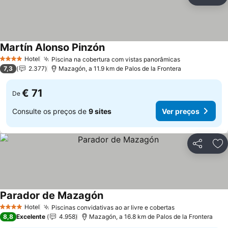
Partilhar
Ad
Martín Alonso Pinzón
Hotel
Piscina na cobertura com vistas panorâmicas
4 Estrelas
7,3
2.377
Mazagón, a 11.9 km de Palos de la Frontera
€ 71
De
Consulte os preços de
9 sites
Ver preços
Partilhar
Ad
Parador de Mazagón
Hotel
Piscinas convidativas ao ar livre e cobertas
4 Estrelas
8,8
Excelente
4.958
Mazagón, a 16.8 km de Palos de la Frontera