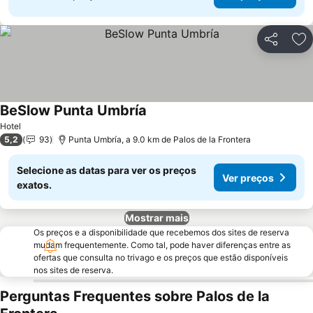
Partilhar
Ad
BeSlow Punta Umbría
Hotel
5,2
93
Punta Umbría, a 9.0 km de Palos de la Frontera
Selecione as datas para ver os preços
Ver preços
exatos.
Mostrar mais
Os preços e a disponibilidade que recebemos dos sites de reserva
mudam frequentemente. Como tal, pode haver diferenças entre as
ofertas que consulta no trivago e os preços que estão disponíveis
nos sites de reserva.
Perguntas Frequentes sobre Palos de la