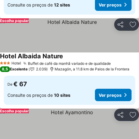
Consulte os preços de
12 sites
Ver preços
Escolha popular
Partilhar
Ad
Hotel Albaida Nature
Hotel
Buffet de café da manhã variado e de qualidade
3 Estrelas
8,5
Excelente
2.039
Mazagón, a 11.8 km de Palos de la Frontera
€ 67
De
Consulte os preços de
10 sites
Ver preços
Escolha popular
Partilhar
Ad