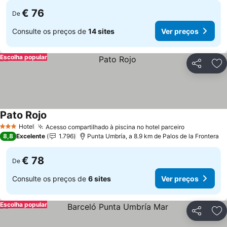
€ 76
De
Consulte os preços de
14 sites
Ver preços
Escolha popular
Partilhar
Ad
Pato Rojo
Hotel
Acesso compartilhado à piscina no hotel parceiro
3 Estrelas
8,8
Excelente
1.796
Punta Umbría, a 8.9 km de Palos de la Frontera
€ 78
De
Consulte os preços de
6 sites
Ver preços
Escolha popular
Partilhar
Ad