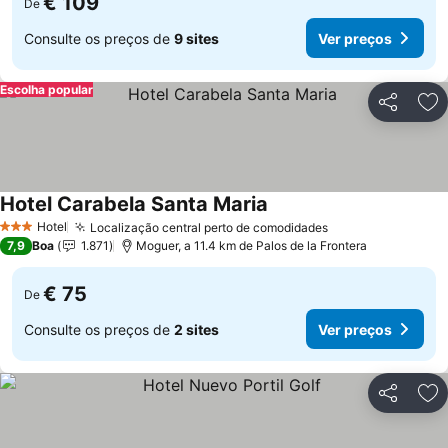
€ 109
De
Consulte os preços de
9 sites
Ver preços
Escolha popular
Partilhar
Ad
Hotel Carabela Santa Maria
Hotel
Localização central perto de comodidades
3 Estrelas
7,9
Boa
1.871
Moguer, a 11.4 km de Palos de la Frontera
€ 75
De
Consulte os preços de
2 sites
Ver preços
Partilhar
Ad