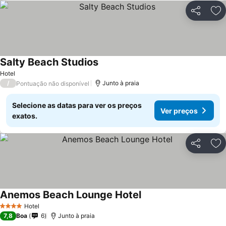
Partilhar
Ad
Salty Beach Studios
Hotel
/
Junto à praia
Pontuação não disponível
Selecione as datas para ver os preços
Ver preços
exatos.
Partilhar
Ad
Anemos Beach Lounge Hotel
Hotel
4 Estrelas
7,8
Boa
6
Junto à praia