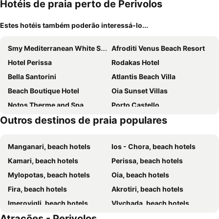
Hotéis de praia perto de Perivolos
Estes hotéis também poderão interessá-lo...
Smy Mediterranean White Santorini
Afroditi Venus Beach Resort
Hotel Perissa
Rodakas Hotel
Bella Santorini
Atlantis Beach Villa
Beach Boutique Hotel
Oia Sunset Villas
Notos Therme and Spa
Porto Castello
Outros destinos de praia populares
Antinea Suites & Spa Hotel
Holiday Beach Resort
Villa Michalis
Kamari Beach Hotel
Manganari, beach hotels
Ios - Chora, beach hotels
Anema Boutique Hotel & Villas Santorini
Nikki Beach Resort & Spa Santorini
Kamari, beach hotels
Perissa, beach hotels
Radisson Blu Zaffron Resort, Santorini
Agia Irini Rooms & Apartments
Mylopotas, beach hotels
Oia, beach hotels
Aurora Luxury Suites
Home Hotel Uman
Fira, beach hotels
Akrotiri, beach hotels
Kokkinos Villas
Epic View Suites
Imerovigli, beach hotels
Vlychada, beach hotels
Pantheon Hotel
Blue Life Hotel
Atrações - Perivolos
Karterados, beach hotels
Monolithos, beach hotels
Cavo Bianco Boutique Hotel & Spa
HOTEL MOHITERO