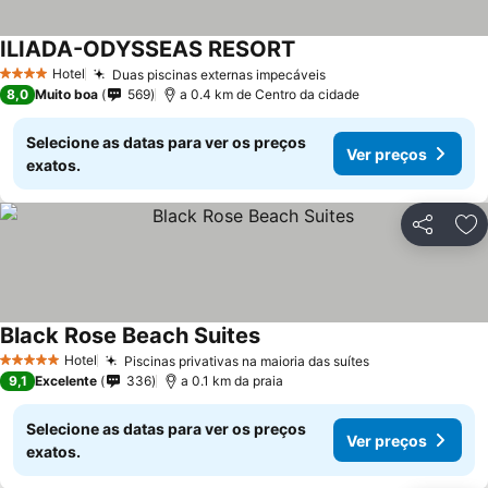
ILIADA-ODYSSEAS RESORT
Hotel
Duas piscinas externas impecáveis
4 Estrelas
8,0
Muito boa
569
a 0.4 km de Centro da cidade
Selecione as datas para ver os preços
Ver preços
exatos.
Partilhar
Ad
Black Rose Beach Suites
Hotel
Piscinas privativas na maioria das suítes
5 Estrelas
9,1
Excelente
336
a 0.1 km da praia
Selecione as datas para ver os preços
Ver preços
exatos.