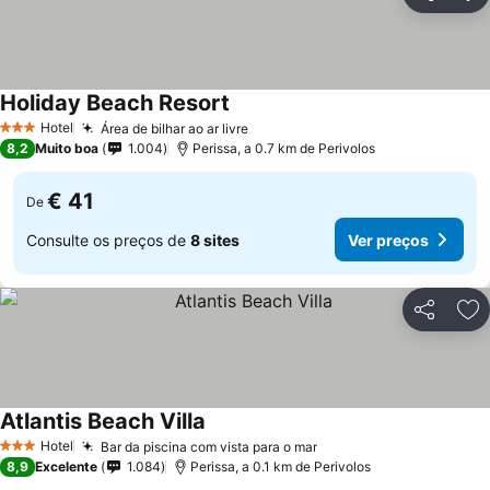
Partilhar
Ad
Holiday Beach Resort
Hotel
Área de bilhar ao ar livre
3 Estrelas
8,2
Muito boa
1.004
Perissa, a 0.7 km de Perivolos
€ 41
De
Consulte os preços de
8 sites
Ver preços
Partilhar
Ad
Atlantis Beach Villa
Hotel
Bar da piscina com vista para o mar
3 Estrelas
8,9
Excelente
1.084
Perissa, a 0.1 km de Perivolos