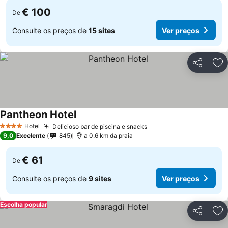
€ 100
De
Consulte os preços de
15 sites
Ver preços
Partilhar
Ad
Pantheon Hotel
Hotel
Delicioso bar de piscina e snacks
4 Estrelas
9,0
Excelente
845
a 0.6 km da praia
€ 61
De
Consulte os preços de
9 sites
Ver preços
Escolha popular
Partilhar
Ad