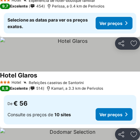
Hotel
Experiência de hotel-boutique familiar
3 Estrelas
9,7
Excelente
454
Perissa, a 0.4 km de Perivolos
Selecione as datas para ver os preços
Ver preços
exatos.
Partilhar
Ad
Hotel Glaros
Hotel
Refeições caseiras de Santorini
3 Estrelas
8,9
Excelente
514
Kamari, a 3.3 km de Perivolos
€ 56
De
Consulte os preços de
10 sites
Ver preços
Partilhar
Ad