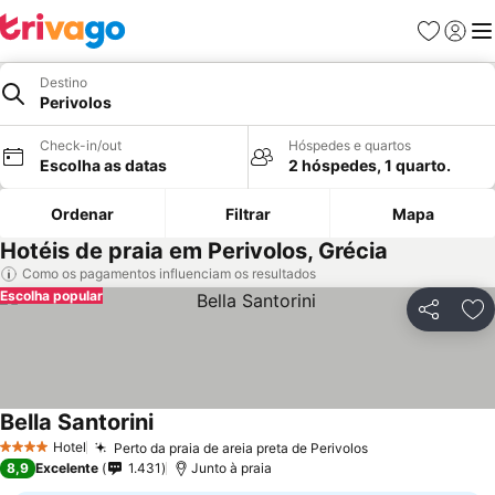
Favoritos
Iniciar
Me
Destino
Perivolos
Check-in/out
Hóspedes e quartos
Escolha as datas
2 hóspedes, 1 quarto.
Ordenar
Filtrar
Mapa
Hotéis de praia em Perivolos, Grécia
Como os pagamentos influenciam os resultados
Escolha popular
Partilhar
Ad
Bella Santorini
Hotel
Perto da praia de areia preta de Perivolos
4 Estrelas
8,9
Excelente
1.431
Junto à praia