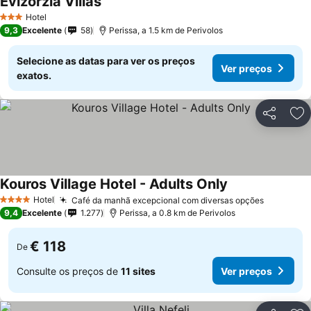
Evizorzia Villas
Hotel
3 Estrelas
9,3
Excelente
58
Perissa, a 1.5 km de Perivolos
Selecione as datas para ver os preços
Ver preços
exatos.
Partilhar
Ad
Kouros Village Hotel - Adults Only
Hotel
Café da manhã excepcional com diversas opções
4 Estrelas
9,4
Excelente
1.277
Perissa, a 0.8 km de Perivolos
€ 118
De
Consulte os preços de
11 sites
Ver preços