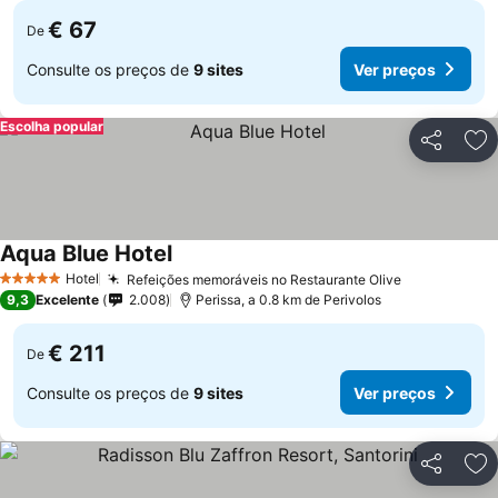
€ 67
De
Consulte os preços de
9 sites
Ver preços
Escolha popular
Partilhar
Ad
Aqua Blue Hotel
Hotel
Refeições memoráveis no Restaurante Olive
5 Estrelas
9,3
Excelente
2.008
Perissa, a 0.8 km de Perivolos
€ 211
De
Consulte os preços de
9 sites
Ver preços
Partilhar
Ad