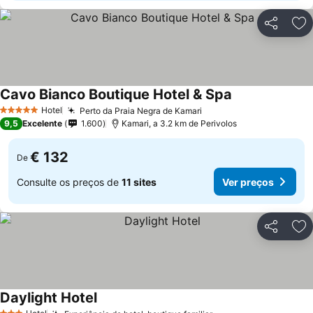
Partilhar
Ad
Cavo Bianco Boutique Hotel & Spa
Hotel
Perto da Praia Negra de Kamari
5 Estrelas
9,5
Excelente
1.600
Kamari, a 3.2 km de Perivolos
€ 132
De
Consulte os preços de
11 sites
Ver preços
Partilhar
Ad
Daylight Hotel