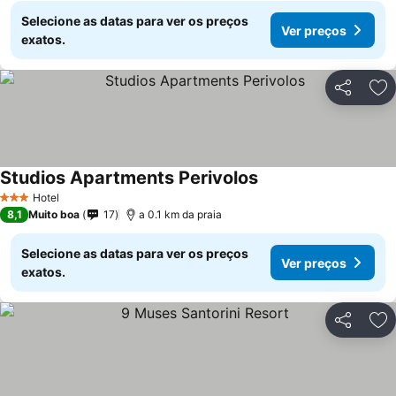
Selecione as datas para ver os preços
Ver preços
exatos.
Partilhar
Ad
Studios Apartments Perivolos
Hotel
3 Estrelas
8,1
Muito boa
17
a 0.1 km da praia
Selecione as datas para ver os preços
Ver preços
exatos.
Partilhar
Ad