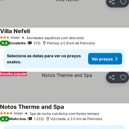
Partilhar
Ad
Villa Nefeli
Hotel
Atividades aquáticas com desconto
3 Estrelas
9,6
Excelente
215
Perissa, a 0.8 km de Perivolos
Selecione as datas para ver os preços
Ver preços
exatos.
Escolha popular
Partilhar
Ad
Notos Therme and Spa
Hotel
Spa de rocha vulcânica com fontes termais
4 Estrelas
8,3
Muito boa
1.332
Vlychada, a 3.0 km de Perivolos