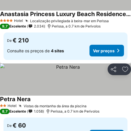
Anastasia Princess Luxury Beach Residence, Adults Only
Hotel
Localização privilegiada à beira-mar em Perissa
4 Estrelas
9,7
Excelente
2.034
Perissa, a 0.7 km de Perivolos
€ 210
De
Consulte os preços de
4 sites
Ver preços
Partilhar
Ad
Petra Nera
Hotel
Vistas da montanha da área da piscina
2 Estrelas
8,7
Excelente
1.058
Perissa, a 0.7 km de Perivolos
€ 60
De