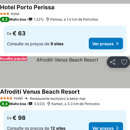
Hotel Porto Perissa
Hotel
3 Estrelas
8,2
Muito boa
1.321
Perissa, a 1.0 km de Perivolos
€ 63
De
Consulte os preços de
9 sites
Ver preços
Escolha popular
Partilhar
Ad
Afroditi Venus Beach Resort
Hotel
Restaurante exclusivo à beira-mar
4 Estrelas
8,4
Muito boa
3.022
Kamari, a 3.3 km de Perivolos
€ 98
De
Consulte os preços de
12 sites
Ver preços