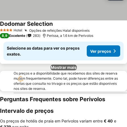
Dodomar Selection
Hotel
Opções de refeições Halal disponíveis
4 Estrelas
8,9
Excelente
283
Perissa, a 1.6 km de Perivolos
Selecione as datas para ver os preços
Ver preços
exatos.
Mostrar mais
Os preços e a disponibilidade que recebemos dos sites de reserva
mudam frequentemente. Como tal, pode haver diferenças entre as
ofertas que consulta no trivago e os preços que estão disponíveis
nos sites de reserva.
Perguntas Frequentes sobre Perivolos
Intervalo de preços
Os preços de hotéis de praia em Perivolos variam entre
‎€ 40
e
‎€ 279
por noite.