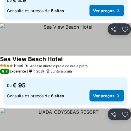
€ 49
De
Consulte os preços de
5 sites
Ver preços
Partilhar
Ad
Sea View Beach Hotel
Hotel
Acesso direto à praia de areia preta
4 Estrelas
8,7
Excelente
1.208
Junto à praia
€ 95
De
Consulte os preços de
6 sites
Ver preços
Partilhar
Ad