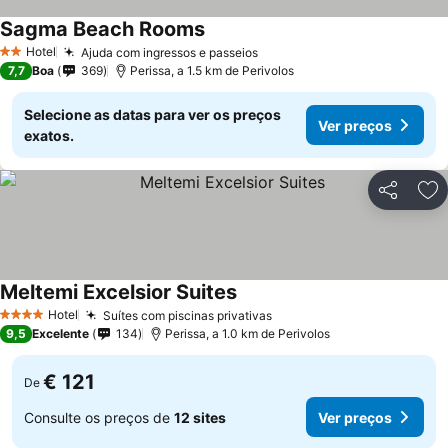
Sagma Beach Rooms
Hotel
Ajuda com ingressos e passeios
2 Estrelas
7,7
Boa
369
Perissa, a 1.5 km de Perivolos
Selecione as datas para ver os preços
Ver preços
exatos.
Partilhar
Ad
Meltemi Excelsior Suites
Hotel
Suítes com piscinas privativas
4 Estrelas
9,5
Excelente
134
Perissa, a 1.0 km de Perivolos
€ 121
De
Consulte os preços de
12 sites
Ver preços