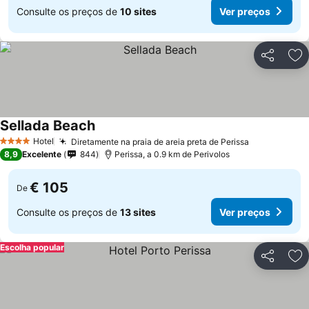
Consulte os preços de
10 sites
Ver preços
Partilhar
Ad
Sellada Beach
Hotel
Diretamente na praia de areia preta de Perissa
4 Estrelas
8,9
Excelente
844
Perissa, a 0.9 km de Perivolos
€ 105
De
Consulte os preços de
13 sites
Ver preços
Escolha popular
Partilhar
Ad