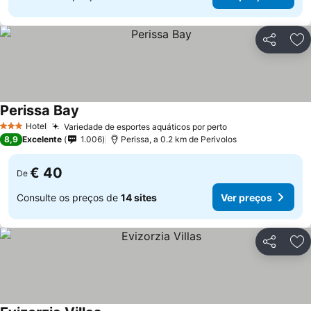
Partilhar
Ad
Perissa Bay
Hotel
Variedade de esportes aquáticos por perto
3 Estrelas
8,9
Excelente
1.006
Perissa, a 0.2 km de Perivolos
€ 40
De
Consulte os preços de
14 sites
Ver preços
Partilhar
Ad