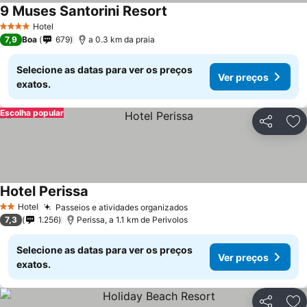
9 Muses Santorini Resort
Hotel
4 Estrelas
7,9
Boa
679
a 0.3 km da praia
Selecione as datas para ver os preços
Ver preços
exatos.
Escolha popular
Partilhar
Ad
Hotel Perissa
Hotel
Passeios e atividades organizados
2 Estrelas
7,3
1.256
Perissa, a 1.1 km de Perivolos
Selecione as datas para ver os preços
Ver preços
exatos.