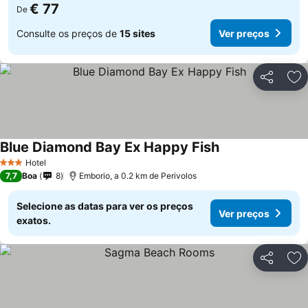
€ 77
De
Consulte os preços de
15 sites
Ver preços
Partilhar
Ad
Blue Diamond Bay Ex Happy Fish
Hotel
3 Estrelas
7,7
Boa
8
Emborio, a 0.2 km de Perivolos
Selecione as datas para ver os preços
Ver preços
exatos.
Partilhar
Ad