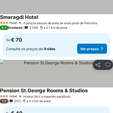
Smaragdi Hotel
Hotel
A poucos passos da praia de areia preta de Perivolos
3 Estrelas
9,5
Excelente
3.159
a 0.1 km da praia
€ 70
De
Consulte os preços de
9 sites
Ver preços
Partilhar
Ad
Pension St.George Rooms & Studios
Hotel
Acesso fácil a esportes aquáticos
3 Estrelas
7,2
301
a 0.2 km da praia