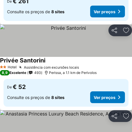
€ 261
De
Consulte os preços de
8 sites
Ver preços
Partilhar
Ad
Privée Santorini
Hotel
Assistência com excursões locais
2 Estrelas
8,9
Excelente
493
Perissa, a 1.1 km de Perivolos
€ 52
De
Consulte os preços de
8 sites
Ver preços
Partilhar
Ad