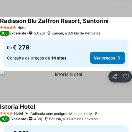
Radisson Blu Zaffron Resort, Santorini
Hotel
5 Estrelas
9,5
Excelente
2.026
Kamari, a 3.9 km de Perivolos
€ 279
De
Consulte os preços de
14 sites
Ver preços
Partilhar
Ad
Istoria Hotel
Hotel
Culinária com pedigree Michelin no Mr. E
4 Estrelas
9,6
Excelente
439
Perissa, a 0.1 km de Perivolos