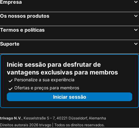
Empresa
ILIADA-ODYSSEAS RESORT
Anastasia Princess Luxury Beach Residence, Adults Only
Petra Nera
Kouros Village Hotel - Adults Only
Os nossos produtos
Villa Nefeli
Hotel Rena
Termos e políticas
Sellada Beach
Aspaki Santorini Luxury And Suites
Helios Beach Hotel
Vrachia Studios & Apartments
Suporte
Dimitris Villa
Hotel Andreas
Sigalas Beach Hotel
Inicie sessão para desfrutar de
vantagens exclusivas para membros
Personalize a sua experiência
Ofertas e preços para membros
Iniciar sessão
trivago N.V.
, Kesselstraße 5 – 7, 40221 Düsseldorf, Alemanha
Direitos autorais 2026 trivago | Todos os direitos reservados.