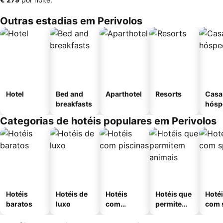
Outras estadias em Perivolos
Hotel
Bed and
Aparthotel
Resorts
Casa
breakfasts
hósp
Categorias de hotéis populares em Perivolos
Hotéis
Hotéis de
Hotéis
Hotéis que
Hoté
baratos
luxo
com
permitem
com 
piscinas
animais