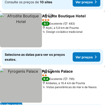
Consulte os preços de
10 sites
Ver preços
Afrodite Boutique Hotel
Partilhar
Adicionar aos favoritos
Ve
3 Estrelas
9,1
Excelente
483
Alyki, a 5.6 km de Pounta
Design cicládico tradicional
Ver preços
Selecione as datas para ver os preços
Ver preços
exatos.
Fyrogenis Palace
Partilhar
Adicionar aos favoritos
Ver preço
2 Estrelas
9,4
Excelente
795
Ambelas, a 16.4 km de Pounta
Vistas panorâmicas do mar e de Naxos
Ver 
Escolha popular