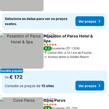
Selecione as datas para ver os preços
Ver preços
exatos.
Poseidon of Paros Hotel &
Partilhar
Adicionar aos favoritos
Spa
Ver preços
5 Estrelas
9,2
Excelente
1.206
Chrissi Akti, a 13.1 km de Pounta
Acesso direto à Golden Beach
Ver preços
Escolha popular
€ 172
De
Consulte os preços de
15 sites
Ver preços
Cove Paros
Partilhar
Adicionar aos favoritos
Ver preços
5 Estrelas
9,4
Excelente
725