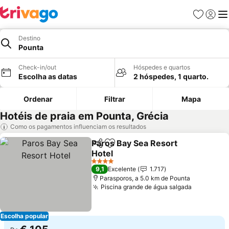
Favoritos
Iniciar
Me
Destino
Pounta
Check-in/out
Hóspedes e quartos
Escolha as datas
2 hóspedes, 1 quarto.
Ordenar
Filtrar
Mapa
Hotéis de praia em Pounta, Grécia
Como os pagamentos influenciam os resultados
Paros Bay Sea Resort
Partilhar
Adicionar aos favoritos
Hotel
Ver preços
4 Estrelas
9,1
Excelente
1.717
Parasporos, a 5.0 km de Pounta
Piscina grande de água salgada
Ver preço
Escolha popular