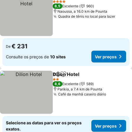
4 Estrelas
8,5
Excelente
960
Naoussa, a 16.0 km de Pounta
Quadra de tênis no local para lazer
Ver pre
€ 231
De
Consulte os preços de
10 sites
Ver preços
Dilion Hotel
Partilhar
Adicionar aos favoritos
Ver preços
2 Estrelas
8,6
Excelente
589
Parikia, a 7.4 km de Pounta
Café da manhã caseiro diário
Ver preços
Selecione as datas para ver os preços
Ver preços
exatos.