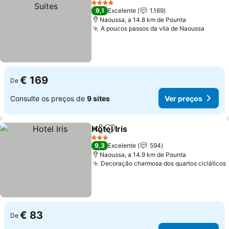
4 Estrelas
9,1
Excelente
1.169
Naoussa, a 14.8 km de Pounta
A poucos passos da vila de Naoussa
Ver p
€ 169
De
Consulte os preços de
9 sites
Ver preços
Hotel Iris
Partilhar
Adicionar aos favoritos
Ver preços
3 Estrelas
9,3
Excelente
594
Naoussa, a 14.9 km de Pounta
Decoração charmosa dos quartos cicláticos
€ 83
De