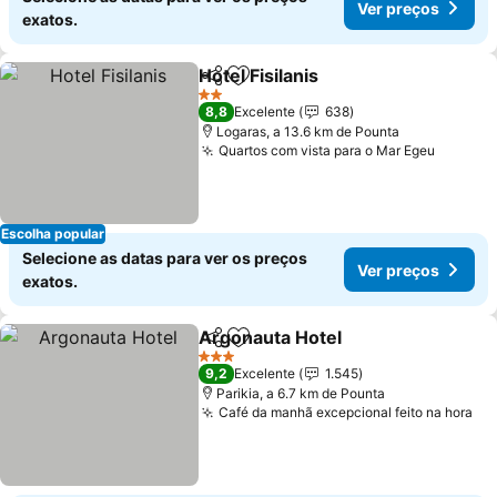
Ver preços
exatos.
Hotel Fisilanis
Partilhar
Adicionar aos favoritos
Ver preços
2 Estrelas
8,8
Excelente
638
Logaras, a 13.6 km de Pounta
Quartos com vista para o Mar Egeu
Ver pr
Escolha popular
Selecione as datas para ver os preços
Ver preços
exatos.
Argonauta Hotel
Partilhar
Adicionar aos favoritos
Ver preço
3 Estrelas
9,2
Excelente
1.545
Parikia, a 6.7 km de Pounta
Café da manhã excepcional feito na hora
Ve