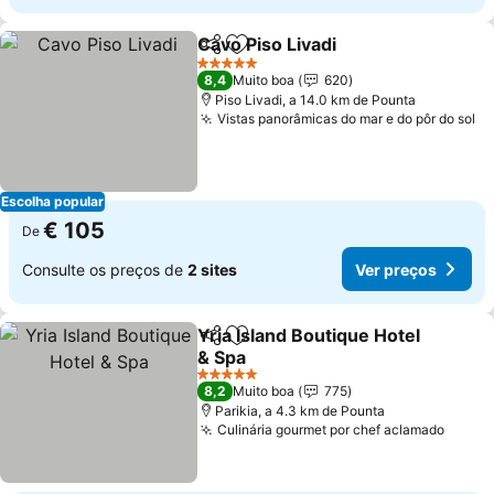
Cavo Piso Livadi
Partilhar
Adicionar aos favoritos
Ver preço
5 Estrelas
8,4
Muito boa
620
Piso Livadi, a 14.0 km de Pounta
Vistas panorâmicas do mar e do pôr do sol
Ve
Escolha popular
€ 105
De
Consulte os preços de
2 sites
Ver preços
Yria Island Boutique Hotel
Partilhar
Adicionar aos favoritos
& Spa
Ver preços
5 Estrelas
8,2
Muito boa
775
Parikia, a 4.3 km de Pounta
Culinária gourmet por chef aclamado
Ver p