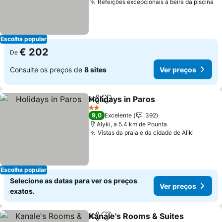
Refeições excepcionais à beira da piscina
Ve
Escolha popular
€ 202
De
Consulte os preços de
8 sites
Ver preços
Holidays in Paros
Partilhar
Adicionar aos favoritos
Ver preç
2 Estrelas
9,0
Excelente
392
Alyki, a 5.4 km de Pounta
Vistas da praia e da cidade de Aliki
Ver pre
Escolha popular
Selecione as datas para ver os preços
Ver preços
exatos.
Kanale's Rooms & Suites
Partilhar
Adicionar aos favoritos
V