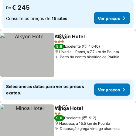
€ 245
De
Consulte os preços de
15 sites
Ver preços
Alkyon Hotel
Partilhar
Adicionar aos favoritos
Ver preços
3 Estrelas
8,8
Excelente
1.040
Livadia - Paros, a 7.7 km de Pounta
Perto do centro histórico de Parikia
Ver pr
Selecione as datas para ver os preços
Ver preços
exatos.
Minoa Hotel
Partilhar
Adicionar aos favoritos
Ver preços
2 Estrelas
9,0
Excelente
517
Naoussa, a 15.5 km de Pounta
Decoração grega vintage charmosa
Ver pr