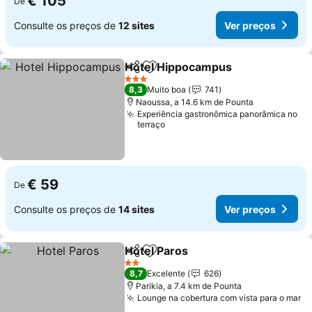
€ 105
De
Consulte os preços de
12 sites
Ver preços
Hotel Hippocampus
Partilhar
Adicionar aos favoritos
Ver pr
3 Estrelas
8,3
Muito boa
741
Naoussa, a 14.6 km de Pounta
Experiência gastronômica panorâmica no
terraço
€ 59
De
Consulte os preços de
14 sites
Ver preços
Hotel Paros
Partilhar
Adicionar aos favoritos
Ver preços
2 Estrelas
8,7
Excelente
626
Parikia, a 7.4 km de Pounta
Lounge na cobertura com vista para o mar
Ve