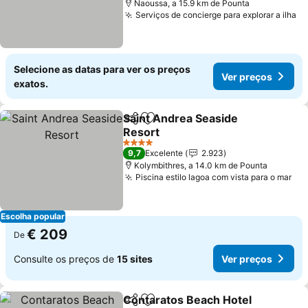
Naoussa, a 15.9 km de Pounta
Serviços de concierge para explorar a ilha
Ve
Selecione as datas para ver os preços
Ver preços
exatos.
Saint Andrea Seaside
Partilhar
Adicionar aos favoritos
Resort
Ver preços
4 Estrelas
9,7
Excelente
2.923
Kolymbithres, a 14.0 km de Pounta
Piscina estilo lagoa com vista para o mar
Ver
Escolha popular
€ 209
De
Consulte os preços de
15 sites
Ver preços
Contaratos Beach Hotel
Partilhar
Adicionar aos favoritos
Ve