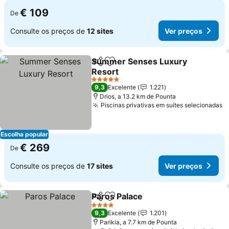
€ 109
De
Consulte os preços de
12 sites
Ver preços
Summer Senses Luxury
Partilhar
Adicionar aos favoritos
Resort
Ver preços
5 Estrelas
9,3
Excelente
1.221
Drios, a 13.2 km de Pounta
Piscinas privativas em suítes selecionadas
V
Escolha popular
€ 269
De
Consulte os preços de
17 sites
Ver preços
Paros Palace
Partilhar
Adicionar aos favoritos
Ver preços
4 Estrelas
9,3
Excelente
1.201
Parikia, a 7.7 km de Pounta