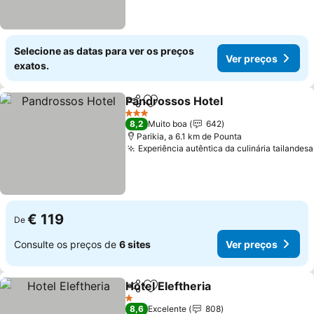
Selecione as datas para ver os preços
Ver preços
exatos.
Pandrossos Hotel
Partilhar
Adicionar aos favoritos
Ver preç
3 Estrelas
8,2
Muito boa
642
Parikia, a 6.1 km de Pounta
Experiência autêntica da culinária tailandesa
€ 119
De
Consulte os preços de
6 sites
Ver preços
Hotel Eleftheria
Partilhar
Adicionar aos favoritos
Ver preços
1 Estrelas
8,6
Excelente
808