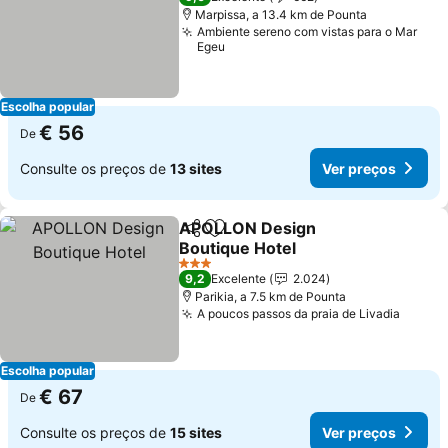
Marpissa, a 13.4 km de Pounta
Ambiente sereno com vistas para o Mar
Egeu
Escolha popular
€ 56
De
Consulte os preços de
13 sites
Ver preços
APOLLON Design
Partilhar
Adicionar aos favoritos
Boutique Hotel
Ver preços
3 Estrelas
9,2
Excelente
2.024
Parikia, a 7.5 km de Pounta
A poucos passos da praia de Livadia
Ver p
Escolha popular
€ 67
De
Consulte os preços de
15 sites
Ver preços