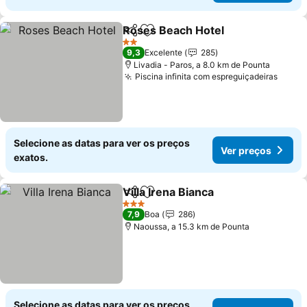
Roses Beach Hotel
Partilhar
Adicionar aos favoritos
Ver pre
2 Estrelas
9,3
Excelente
285
Livadia - Paros, a 8.0 km de Pounta
Piscina infinita com espreguiçadeiras
Ver p
Selecione as datas para ver os preços
Ver preços
exatos.
Villa Irena Bianca
Partilhar
Adicionar aos favoritos
Ver preç
3 Estrelas
7,9
Boa
286
Naoussa, a 15.3 km de Pounta
Selecione as datas para ver os preços