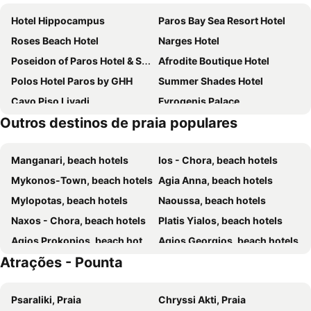
Hotel Hippocampus
Paros Bay Sea Resort Hotel
Roses Beach Hotel
Narges Hotel
Poseidon of Paros Hotel & Spa
Afrodite Boutique Hotel
Polos Hotel Paros by GHH
Summer Shades Hotel
Cavo Piso Livadi
Fyrogenis Palace
Outros destinos de praia populares
Dilion Hotel
Paros Palace
Pnoi Hotel
Paros Inn Seafront by GHH
Manganari, beach hotels
Ios - Chora, beach hotels
Hotel Paros
Paroscarmel studio-apartment
Mykonos-Town, beach hotels
Agia Anna, beach hotels
Nikolas Hotel
Mrs Armelina by Mr and Mrs White
Mylopotas, beach hotels
Naoussa, beach hotels
Parian Boutique Hotel
Surfing Beach Village Paros
Naxos - Chora, beach hotels
Platis Yialos, beach hotels
Kanale's Rooms & Suites
Senia Hotel
Agios Prokopios, beach hotels
Agios Georgios, beach hotels
Galatis Beach Hotel
Argonauta Hotel
Atrações - Pounta
Elia Beach, beach hotels
Parikia, beach hotels
Summer Senses Luxury Resort
Yria Island Boutique Hotel & Spa
Plaka, beach hotels
Agios Ioannis, beach hotels
Pandrossos Hotel
Hotel Anezina
Psaraliki, Praia
Chryssi Akti, Praia
Ornos, beach hotels
Psarou, beach hotels
Hotel Manos
Hotel Iris