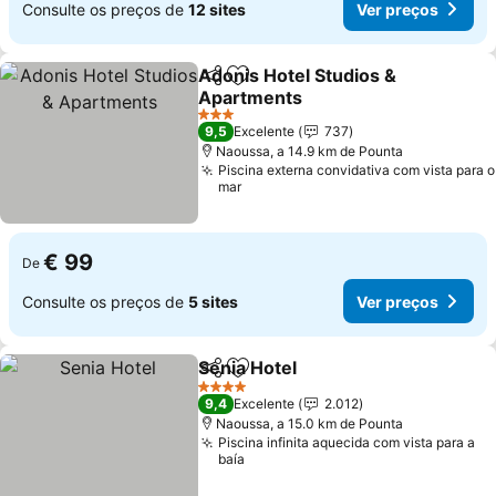
Consulte os preços de
12 sites
Ver preços
Adonis Hotel Studios &
Partilhar
Adicionar aos favoritos
Apartments
Ver preços
3 Estrelas
9,5
Excelente
737
Naoussa, a 14.9 km de Pounta
Piscina externa convidativa com vista para o
mar
€ 99
De
Consulte os preços de
5 sites
Ver preços
Senia Hotel
Partilhar
Adicionar aos favoritos
Ver preços
4 Estrelas
9,4
Excelente
2.012
Naoussa, a 15.0 km de Pounta
Piscina infinita aquecida com vista para a
baía