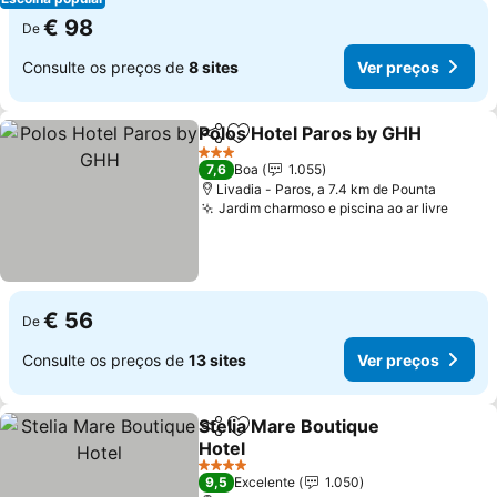
€ 98
De
Consulte os preços de
8 sites
Ver preços
Polos Hotel Paros by GHH
Partilhar
Adicionar aos favoritos
3 Estrelas
7,6
Boa
1.055
Livadia - Paros, a 7.4 km de Pounta
Jardim charmoso e piscina ao ar livre
Ver p
€ 56
De
Consulte os preços de
13 sites
Ver preços
Stelia Mare Boutique
Partilhar
Adicionar aos favoritos
Hotel
Ver preços
4 Estrelas
9,5
Excelente
1.050