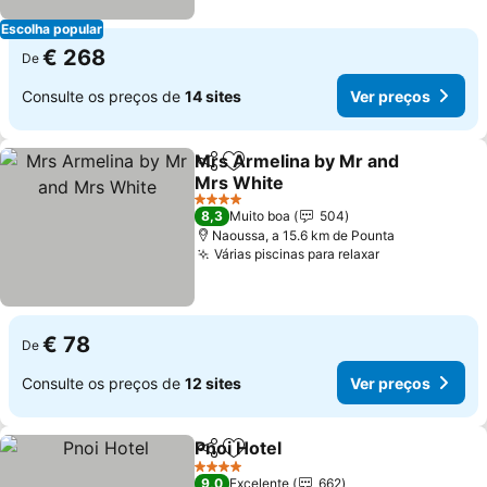
Escolha popular
€ 268
De
Consulte os preços de
14 sites
Ver preços
Mrs Armelina by Mr and
Partilhar
Adicionar aos favoritos
Mrs White
Ver preços
4 Estrelas
8,3
Muito boa
504
Naoussa, a 15.6 km de Pounta
Várias piscinas para relaxar
Ver preços
€ 78
De
Consulte os preços de
12 sites
Ver preços
Pnoi Hotel
Partilhar
Adicionar aos favoritos
Ver preços
4 Estrelas
9,0
Excelente
662