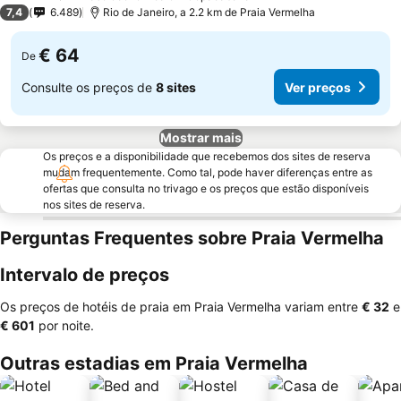
3 Estrelas
7,4
6.489
Rio de Janeiro, a 2.2 km de Praia Vermelha
€ 64
De
Consulte os preços de
8 sites
Ver preços
Mostrar mais
Os preços e a disponibilidade que recebemos dos sites de reserva
mudam frequentemente. Como tal, pode haver diferenças entre as
ofertas que consulta no trivago e os preços que estão disponíveis
nos sites de reserva.
Perguntas Frequentes sobre Praia Vermelha
Intervalo de preços
Os preços de hotéis de praia em Praia Vermelha variam entre
‎€ 32
e
‎€ 601
por noite.
Outras estadias em Praia Vermelha