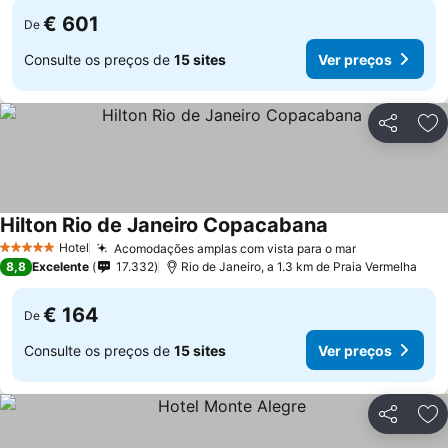
€ 601
De
Consulte os preços de
15 sites
Ver preços
Partilhar
Ad
Hilton Rio de Janeiro Copacabana
Hotel
Acomodações amplas com vista para o mar
5 Estrelas
8,8
Excelente
17.332
Rio de Janeiro, a 1.3 km de Praia Vermelha
€ 164
De
Consulte os preços de
15 sites
Ver preços
Partilhar
Ad