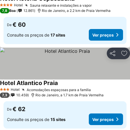
Hotel
Sauna relaxante e instalações a vapor
4 Estrelas
7,8
Boa
12.861
Rio de Janeiro, a 2.2 km de Praia Vermelha
€ 60
De
Consulte os preços de
17 sites
Ver preços
Partilhar
Ad
Hotel Atlantico Praia
Hotel
Acomodações espaçosas para a família
3 Estrelas
7,3
10.459
Rio de Janeiro, a 1.7 km de Praia Vermelha
€ 62
De
Consulte os preços de
15 sites
Ver preços