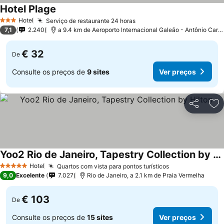
Hotel Plage
Hotel
Serviço de restaurante 24 horas
3 Estrelas
7,1
2.240
a 9.4 km de Aeroporto Internacional Galeão - Antônio Carlos Jobim
€ 32
De
Consulte os preços de
9 sites
Ver preços
Partilhar
Ad
Yoo2 Rio de Janeiro, Tapestry Collection by Hilton
Hotel
Quartos com vista para pontos turísticos
5 Estrelas
9,0
Excelente
7.027
Rio de Janeiro, a 2.1 km de Praia Vermelha
€ 103
De
Consulte os preços de
15 sites
Ver preços