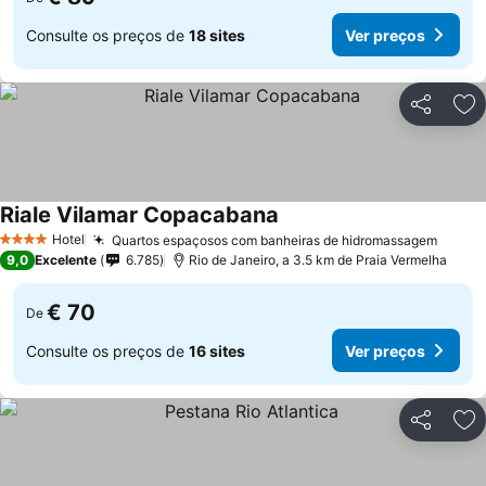
Consulte os preços de
18 sites
Ver preços
Partilhar
Ad
Riale Vilamar Copacabana
Hotel
Quartos espaçosos com banheiras de hidromassagem
4 Estrelas
9,0
Excelente
6.785
Rio de Janeiro, a 3.5 km de Praia Vermelha
€ 70
De
Consulte os preços de
16 sites
Ver preços
Partilhar
Ad