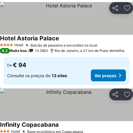
Partilhar
Ad
Hotel Astoria Palace
Hotel
Balcão de passeios e excursões no local
4 Estrelas
8,2
Muito boa
13.380
Rio de Janeiro, a 2.1 km de Praia Vermelha
€ 94
De
Consulte os preços de
13 sites
Ver preços
Partilhar
Ad
Infinity Copacabana
Hotel
Base econômica em Copacabana