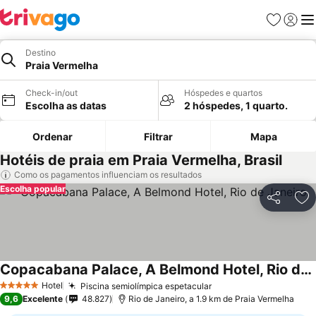
Favoritos
Iniciar
Me
Destino
Praia Vermelha
Check-in/out
Hóspedes e quartos
Escolha as datas
2 hóspedes, 1 quarto.
Ordenar
Filtrar
Mapa
Hotéis de praia em Praia Vermelha, Brasil
Como os pagamentos influenciam os resultados
Escolha popular
Partilhar
Ad
Copacabana Palace, A Belmond Hotel, Rio de Janeiro
Hotel
Piscina semiolímpica espetacular
5 Estrelas
9,6
Excelente
48.827
Rio de Janeiro, a 1.9 km de Praia Vermelha