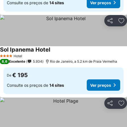
Consulte os preços de
14 sites
Ver preços
Partilhar
Ad
Sol Ipanema Hotel
Hotel
4 Estrelas
8,6
Excelente
5.934
Rio de Janeiro, a 5.2 km de Praia Vermelha
€ 195
De
Consulte os preços de
14 sites
Ver preços
Partilhar
Ad