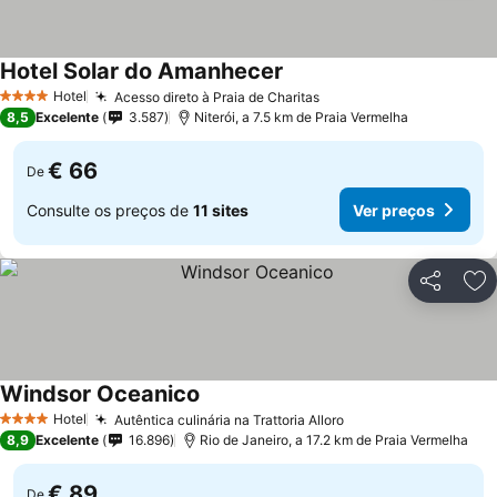
Hotel Solar do Amanhecer
Hotel
Acesso direto à Praia de Charitas
4 Estrelas
8,5
Excelente
3.587
Niterói, a 7.5 km de Praia Vermelha
€ 66
De
Consulte os preços de
11 sites
Ver preços
Partilhar
Ad
Windsor Oceanico
Hotel
Autêntica culinária na Trattoria Alloro
4 Estrelas
8,9
Excelente
16.896
Rio de Janeiro, a 17.2 km de Praia Vermelha
€ 89
De