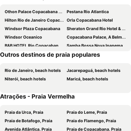
Othon Palace Copacabana Rio
Pestana Rio Atlantica
Hilton Rio de Janeiro Copacabana
Orla Copacabana Hotel
Windsor Plaza Copacabana
Sheraton Grand Rio Hotel & Resort
Windsor Oceanico
Copacabana Palace, A Belmond Hotel, Rio de Janeiro
B&B HOTEL Rio Copacabana Forte
Samba Bossa Nova Ipanema
Outros destinos de praia populares
Hotel Astoria Palace
Windsor Barra Hotel
Windsor Excelsior Copacabana
Lifestyle Laghetto Collection
Rio de Janeiro, beach hotels
Jacarepaguá, beach hotels
Miramar By Windsor Copacabana
Socialtel Copacabana
Niterói, beach hotels
Maricá, beach hotels
Fairmont Rio de Janeiro Copacabana
Sol Ipanema Hotel
Novotel Rio de Janeiro Leme
Rio Design Copacabana Hotel
Atrações - Praia Vermelha
Américas Gaivota Hotel
Ritz Leblon
Rede Andrade Canada
PortoBay Rio de Janeiro
Praia da Urca, Praia
Praia do Leme, Praia
Royalty Barra Hotel
Hotel Atlantico Praia
Praia de Botafogo, Praia
Praia do Flamengo, Praia
Américas Copacabana Hotel
Ritz Copacabana Hotel
Avenida Atlântica, Praia
Praia de Copacabana, Praia
Hotel Arpoador
Hotel Astoria Copacabana