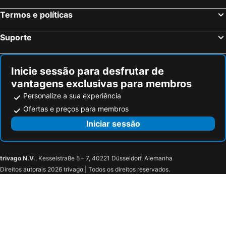
Sofitel Rio de Janeiro Ipanema Ex Caesar Park
Mirador Rio Hotel
Termos e políticas
Diamond Hotel
Mengo Palace Hotel
Promenade Palladium Leblon
Paraiso De Itaipu
Suporte
South American Copacabana Hotel
Praia Linda
Emiliano Rio
Praia Ipanema
Inicie sessão para desfrutar de
vantagens exclusivas para membros
Personalize a sua experiência
Ofertas e preços para membros
Iniciar sessão
trivago N.V.
, Kesselstraße 5 – 7, 40221 Düsseldorf, Alemanha
Direitos autorais 2026 trivago | Todos os direitos reservados.