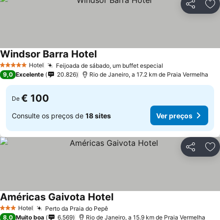
Partilhar
Ad
Windsor Barra Hotel
Hotel
Feijoada de sábado, um buffet especial
5 Estrelas
9,0
Excelente
20.826
Rio de Janeiro, a 17.2 km de Praia Vermelha
€ 100
De
Consulte os preços de
18 sites
Ver preços
Partilhar
Ad
Américas Gaivota Hotel
Hotel
Perto da Praia do Pepê
3 Estrelas
8,0
Muito boa
6.569
Rio de Janeiro, a 15.9 km de Praia Vermelha