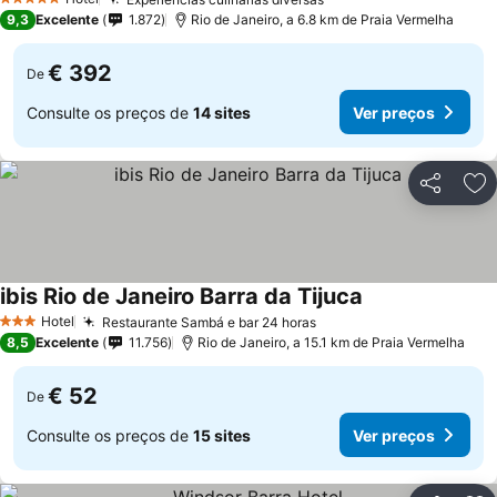
5 Estrelas
9,3
Excelente
1.872
Rio de Janeiro, a 6.8 km de Praia Vermelha
€ 392
De
Consulte os preços de
14 sites
Ver preços
Partilhar
Ad
ibis Rio de Janeiro Barra da Tijuca
Hotel
Restaurante Sambá e bar 24 horas
3 Estrelas
8,5
Excelente
11.756
Rio de Janeiro, a 15.1 km de Praia Vermelha
€ 52
De
Consulte os preços de
15 sites
Ver preços