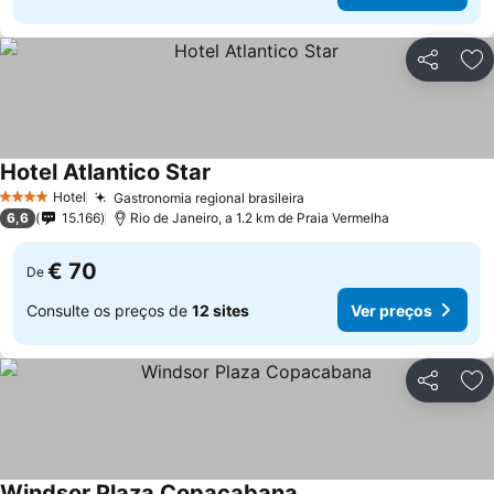
Partilhar
Ad
Hotel Atlantico Star
Hotel
Gastronomia regional brasileira
4 Estrelas
6,6
15.166
Rio de Janeiro, a 1.2 km de Praia Vermelha
€ 70
De
Consulte os preços de
12 sites
Ver preços
Partilhar
Ad
Windsor Plaza Copacabana