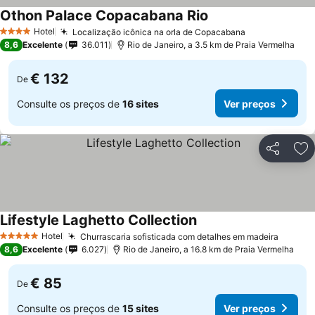
Othon Palace Copacabana Rio
Hotel
Localização icônica na orla de Copacabana
4 Estrelas
8,6
Excelente
36.011
Rio de Janeiro, a 3.5 km de Praia Vermelha
€ 132
De
Consulte os preços de
16 sites
Ver preços
Partilhar
Ad
Lifestyle Laghetto Collection
Hotel
Churrascaria sofisticada com detalhes em madeira
5 Estrelas
8,6
Excelente
6.027
Rio de Janeiro, a 16.8 km de Praia Vermelha
€ 85
De
Consulte os preços de
15 sites
Ver preços