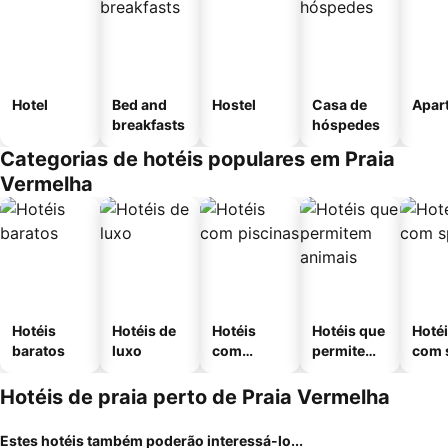
Hotel
Bed and
Hostel
Casa de
Apar
breakfasts
hóspedes
Categorias de hotéis populares em Praia
Vermelha
Hotéis
Hotéis de
Hotéis
Hotéis que
Hoté
baratos
luxo
com
permitem
com 
piscinas
animais
Hotéis de praia perto de Praia Vermelha
Estes hotéis também poderão interessá-lo...