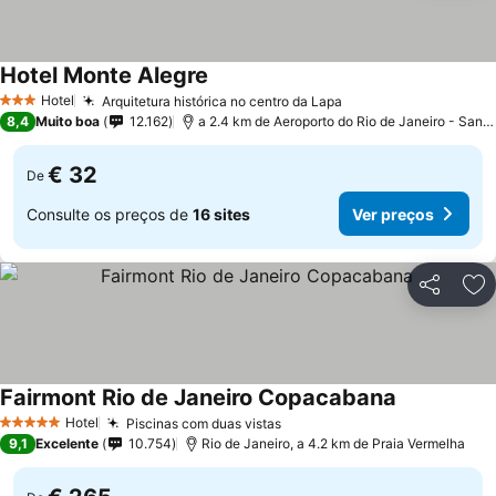
Hotel Monte Alegre
Hotel
Arquitetura histórica no centro da Lapa
3 Estrelas
8,4
Muito boa
12.162
a 2.4 km de Aeroporto do Rio de Janeiro - Santos Dumont
€ 32
De
Consulte os preços de
16 sites
Ver preços
Partilhar
Ad
Fairmont Rio de Janeiro Copacabana
Hotel
Piscinas com duas vistas
5 Estrelas
9,1
Excelente
10.754
Rio de Janeiro, a 4.2 km de Praia Vermelha