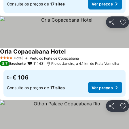
Consulte os preços de
17 sites
Ver preços
Partilhar
Ad
Orla Copacabana Hotel
Hotel
Perto do Forte de Copacabana
4 Estrelas
8,7
Excelente
11.143
Rio de Janeiro, a 4.1 km de Praia Vermelha
€ 106
De
Consulte os preços de
17 sites
Ver preços
Partilhar
Ad