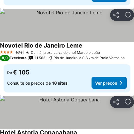
Partilhar
Ad
Novotel Rio de Janeiro Leme
Hotel
Culinária exclusiva do chef Marcelo Leão
4 Estrelas
8,9
Excelente
11.563
Rio de Janeiro, a 0.8 km de Praia Vermelha
€ 105
De
Consulte os preços de
18 sites
Ver preços
Partilhar
Ad
Hotel Astoria Copacabana