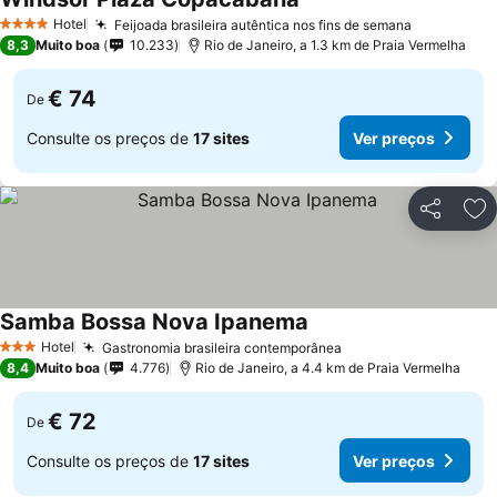
Hotel
Feijoada brasileira autêntica nos fins de semana
4 Estrelas
8,3
Muito boa
10.233
Rio de Janeiro, a 1.3 km de Praia Vermelha
€ 74
De
Consulte os preços de
17 sites
Ver preços
Partilhar
Ad
Samba Bossa Nova Ipanema
Hotel
Gastronomia brasileira contemporânea
3 Estrelas
8,4
Muito boa
4.776
Rio de Janeiro, a 4.4 km de Praia Vermelha
€ 72
De
Consulte os preços de
17 sites
Ver preços