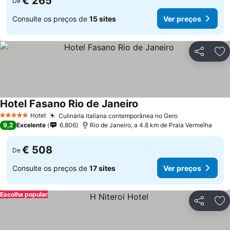
€ 265
De
Consulte os preços de
15 sites
Ver preços
Partilhar
Ad
Hotel Fasano Rio de Janeiro
Hotel
Culinária italiana contemporânea no Gero
5 Estrelas
9,2
Excelente
6.806
Rio de Janeiro, a 4.8 km de Praia Vermelha
€ 508
De
Consulte os preços de
17 sites
Ver preços
Escolha popular
Partilhar
Ad