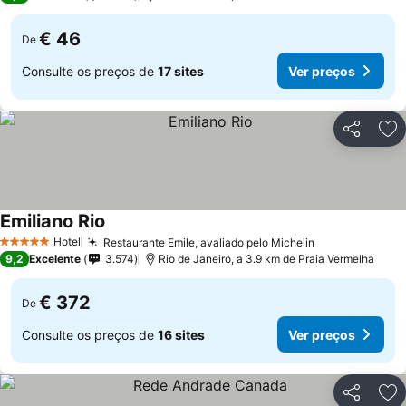
€ 46
De
Consulte os preços de
17 sites
Ver preços
Partilhar
Ad
Emiliano Rio
Hotel
Restaurante Emile, avaliado pelo Michelin
5 Estrelas
9,2
Excelente
3.574
Rio de Janeiro, a 3.9 km de Praia Vermelha
€ 372
De
Consulte os preços de
16 sites
Ver preços
Partilhar
Ad