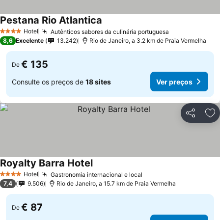
Pestana Rio Atlantica
Hotel
Autênticos sabores da culinária portuguesa
4 Estrelas
8,6
Excelente
13.242
Rio de Janeiro, a 3.2 km de Praia Vermelha
€ 135
De
Consulte os preços de
18 sites
Ver preços
Partilhar
Ad
Royalty Barra Hotel
Hotel
Gastronomia internacional e local
4 Estrelas
7,4
9.506
Rio de Janeiro, a 15.7 km de Praia Vermelha
€ 87
De