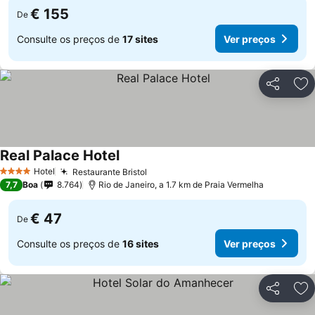
€ 155
De
Consulte os preços de
17 sites
Ver preços
Partilhar
Ad
Real Palace Hotel
Hotel
Restaurante Bristol
4 Estrelas
7,7
Boa
8.764
Rio de Janeiro, a 1.7 km de Praia Vermelha
€ 47
De
Consulte os preços de
16 sites
Ver preços
Partilhar
Ad