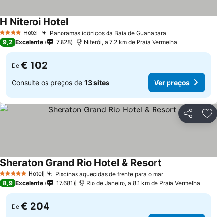
H Niteroi Hotel
Hotel
Panoramas icônicos da Baía de Guanabara
4 Estrelas
9,2
Excelente
7.828
Niterói, a 7.2 km de Praia Vermelha
€ 102
De
Consulte os preços de
13 sites
Ver preços
Partilhar
Ad
Sheraton Grand Rio Hotel & Resort
Hotel
Piscinas aquecidas de frente para o mar
5 Estrelas
8,9
Excelente
17.681
Rio de Janeiro, a 8.1 km de Praia Vermelha
€ 204
De