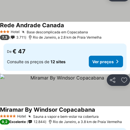
Rede Andrade Canada
Hotel
Base descomplicada em Copacabana
3 Estrelas
7,3
3.711
Rio de Janeiro, a 2.8 km de Praia Vermelha
€ 47
De
Consulte os preços de
12 sites
Ver preços
Partilhar
Ad
Miramar By Windsor Copacabana
Hotel
Sauna a vapor e bem-estar na cobertura
5 Estrelas
9,2
Excelente
12.844
Rio de Janeiro, a 3.8 km de Praia Vermelha