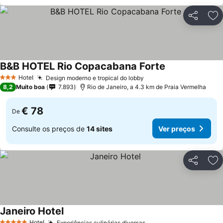
Partilhar
Ad
B&B HOTEL Rio Copacabana Forte
Hotel
Design moderno e tropical do lobby
3 Estrelas
8,2
Muito boa
7.893
Rio de Janeiro, a 4.3 km de Praia Vermelha
€ 78
De
Consulte os preços de
14 sites
Ver preços
Partilhar
Ad
Janeiro Hotel
Hotel
Experiências culinárias diversas