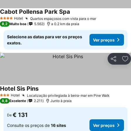
Cabot Pollensa Park Spa
Hotel
Quartos espaçosos com vista para o mar
4 Estrelas
8,2
Muito boa
5.562
a 0.2 km da praia
Selecione as datas para ver os preços
Ver preços
exatos.
Partilhar
Ad
Hotel Sis Pins
Hotel
Localização privilegiada à beira-mar em Pine Walk
3 Estrelas
8,8
Excelente
2.211
Junto à praia
€ 131
De
Consulte os preços de
16 sites
Ver preços