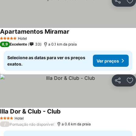
Partilhar
Ad
Apartamentos Miramar
Hotel
5 Estrelas
8,9
Excelente
33
a 0.1 km da praia
Selecione as datas para ver os preços
Ver preços
exatos.
Partilhar
Ad
Illa Dor & Club - Club
Hotel
4 Estrelas
/
a 0.6 km da praia
Pontuação não disponível