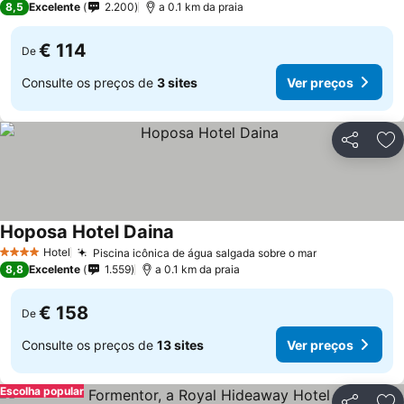
8,5
Excelente
2.200
a 0.1 km da praia
€ 114
De
Consulte os preços de
3 sites
Ver preços
Partilhar
Ad
Hoposa Hotel Daina
Hotel
Piscina icônica de água salgada sobre o mar
4 Estrelas
8,8
Excelente
1.559
a 0.1 km da praia
€ 158
De
Consulte os preços de
13 sites
Ver preços
Escolha popular