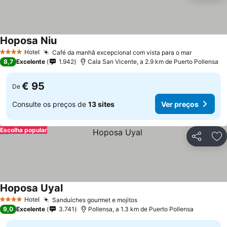
Hoposa Niu
Hotel
Café da manhã excepcional com vista para o mar
4 Estrelas
8,7
Excelente
1.942
Cala San Vicente, a 2.9 km de Puerto Pollensa
€ 95
De
Consulte os preços de
13 sites
Ver preços
Escolha popular
Partilhar
Ad
Hoposa Uyal
Hotel
Sanduíches gourmet e mojitos
4 Estrelas
9,0
Excelente
3.741
Pollensa, a 1.3 km de Puerto Pollensa