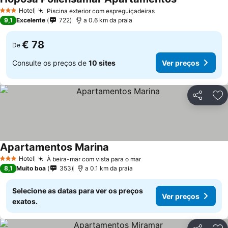
Hotel
Piscina exterior com espreguiçadeiras
3 Estrelas
9,1
Excelente
722
a 0.6 km da praia
€ 78
De
Consulte os preços de
10 sites
Ver preços
Partilhar
Ad
Apartamentos Marina
Hotel
À beira-mar com vista para o mar
3 Estrelas
8,1
Muito boa
353
a 0.1 km da praia
Selecione as datas para ver os preços
Ver preços
exatos.