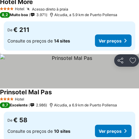
Hotel More
Hotel
Acesso direto à praia
4 Estrelas
8,2
Muito boa
3.971
Alcudia, a 5.9 km de Puerto Pollensa
€ 211
De
Consulte os preços de
14 sites
Ver preços
Partilhar
Ad
Prinsotel Mal Pas
Hotel
4 Estrelas
8,7
Excelente
2.986
Alcudia, a 6.9 km de Puerto Pollensa
€ 58
De
Consulte os preços de
10 sites
Ver preços