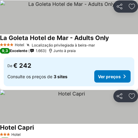
Partilhar
Ad
La Goleta Hotel de Mar - Adults Only
Hotel
Localização privilegiada à beira-mar
4 Estrelas
9,3
Excelente
1.663
Junto à praia
€ 242
De
Consulte os preços de
3 sites
Ver preços
Partilhar
Ad
Hotel Capri
Hotel
3 Estrelas