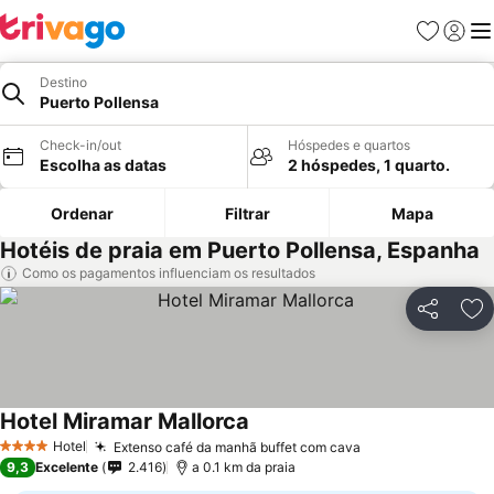
Favoritos
Iniciar
Me
Destino
Puerto Pollensa
Check-in/out
Hóspedes e quartos
Escolha as datas
2 hóspedes, 1 quarto.
Ordenar
Filtrar
Mapa
Hotéis de praia em Puerto Pollensa, Espanha
Como os pagamentos influenciam os resultados
Partilhar
Ad
Hotel Miramar Mallorca
Hotel
Extenso café da manhã buffet com cava
4 Estrelas
9,3
Excelente
2.416
a 0.1 km da praia