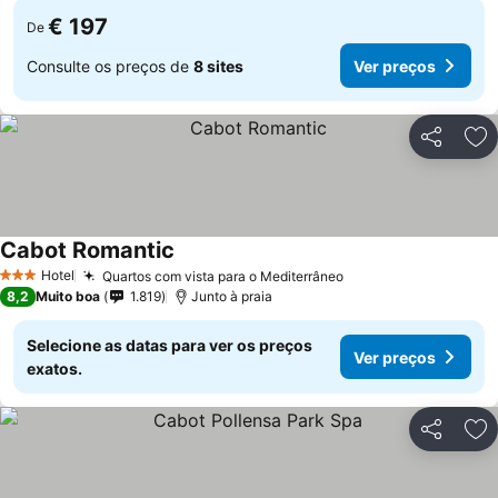
€ 197
De
Consulte os preços de
8 sites
Ver preços
Partilhar
Ad
Cabot Romantic
Hotel
Quartos com vista para o Mediterrâneo
3 Estrelas
8,2
Muito boa
1.819
Junto à praia
Selecione as datas para ver os preços
Ver preços
exatos.
Partilhar
Ad