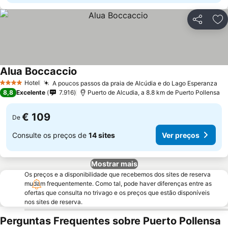
Partilhar
Ad
Alua Boccaccio
Hotel
A poucos passos da praia de Alcúdia e do Lago Esperanza
4 Estrelas
8,8
Excelente
7.916
Puerto de Alcudia, a 8.8 km de Puerto Pollensa
€ 109
De
Consulte os preços de
14 sites
Ver preços
Mostrar mais
Os preços e a disponibilidade que recebemos dos sites de reserva
mudam frequentemente. Como tal, pode haver diferenças entre as
ofertas que consulta no trivago e os preços que estão disponíveis
nos sites de reserva.
Perguntas Frequentes sobre Puerto Pollensa