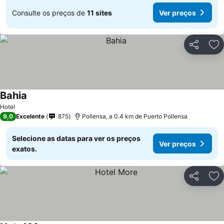
Consulte os preços de
11 sites
Ver preços
Partilhar
Ad
Bahia
Hotel
9,0
Excelente
875
Pollensa, a 0.4 km de Puerto Pollensa
Selecione as datas para ver os preços
Ver preços
exatos.
Partilhar
Ad