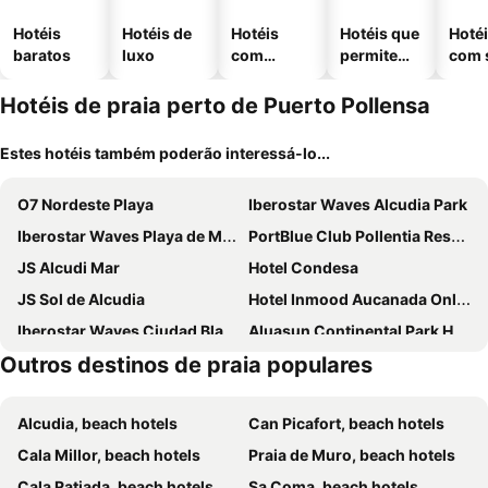
Hotéis
Hotéis de
Hotéis
Hotéis que
Hoté
baratos
luxo
com
permitem
com 
piscinas
animais
Hotéis de praia perto de Puerto Pollensa
Estes hotéis também poderão interessá-lo...
O7 Nordeste Playa
Iberostar Waves Alcudia Park
Iberostar Waves Playa de Muro
PortBlue Club Pollentia Resort & Spa
JS Alcudi Mar
Hotel Condesa
JS Sol de Alcudia
Hotel Inmood Aucanada Only Adults +16
Iberostar Waves Ciudad Blanca
Aluasun Continental Park Hotel & Apartments
Outros destinos de praia populares
Iberostar Selection Albufera Playa
Alua Boccaccio
Las Gaviotas Suites Hotel
Iberostar Selection Playa de Muro Village
Alcudia, beach hotels
Can Picafort, beach hotels
Cabot Pollensa Park Spa
Sarena de Muro Resort Mallorca
Cala Millor, beach hotels
Praia de Muro, beach hotels
Iberostar Selection Albufera Park
Galaxia Boutique Hotel
Cala Ratjada, beach hotels
Sa Coma, beach hotels