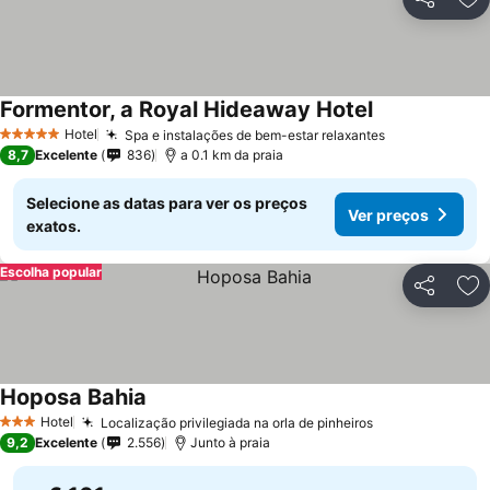
Partilhar
Ad
Formentor, a Royal Hideaway Hotel
Hotel
Spa e instalações de bem-estar relaxantes
5 Estrelas
8,7
Excelente
836
a 0.1 km da praia
Selecione as datas para ver os preços
Ver preços
exatos.
Escolha popular
Partilhar
Ad
Hoposa Bahia
Hotel
Localização privilegiada na orla de pinheiros
3 Estrelas
9,2
Excelente
2.556
Junto à praia