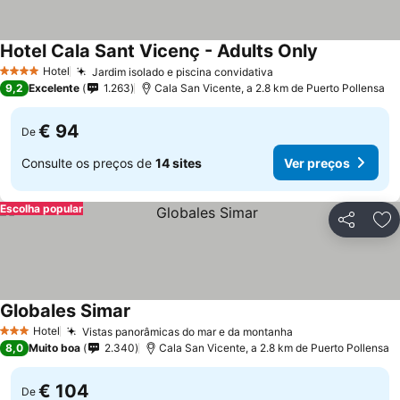
Hotel Cala Sant Vicenç - Adults Only
Hotel
Jardim isolado e piscina convidativa
4 Estrelas
9,2
Excelente
1.263
Cala San Vicente, a 2.8 km de Puerto Pollensa
€ 94
De
Consulte os preços de
14 sites
Ver preços
Escolha popular
Partilhar
Ad
Globales Simar
Hotel
Vistas panorâmicas do mar e da montanha
3 Estrelas
8,0
Muito boa
2.340
Cala San Vicente, a 2.8 km de Puerto Pollensa
€ 104
De