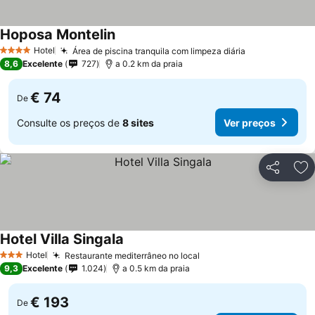
Hoposa Montelin
Hotel
Área de piscina tranquila com limpeza diária
4 Estrelas
8,6
Excelente
727
a 0.2 km da praia
€ 74
De
Consulte os preços de
8 sites
Ver preços
Partilhar
Ad
Hotel Villa Singala
Hotel
Restaurante mediterrâneo no local
3 Estrelas
9,3
Excelente
1.024
a 0.5 km da praia
€ 193
De