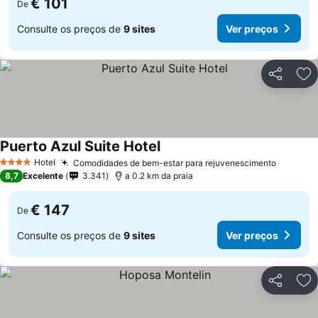
€ 101
De
Consulte os preços de
9 sites
Ver preços
Partilhar
Ad
Puerto Azul Suite Hotel
Hotel
Comodidades de bem-estar para rejuvenescimento
4 Estrelas
8,7
Excelente
3.341
a 0.2 km da praia
€ 147
De
Consulte os preços de
9 sites
Ver preços
Partilhar
Ad