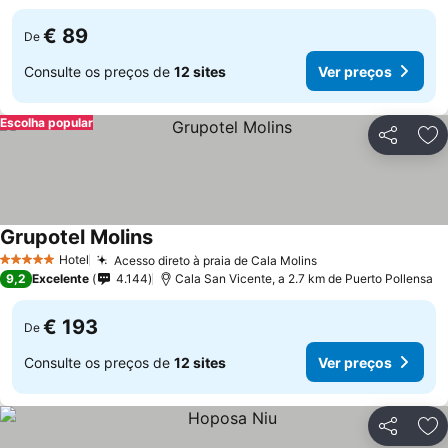
€ 89
De
Consulte os preços de
12 sites
Ver preços
Escolha popular
Partilhar
Ad
Grupotel Molins
Hotel
Acesso direto à praia de Cala Molins
5 Estrelas
9,2
Excelente
4.144
Cala San Vicente, a 2.7 km de Puerto Pollensa
€ 193
De
Consulte os preços de
12 sites
Ver preços
Partilhar
Ad