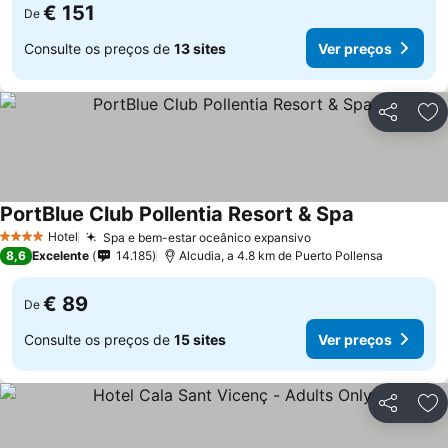
€ 151
De
Consulte os preços de
13 sites
Ver preços
Partilhar
Ad
PortBlue Club Pollentia Resort & Spa
Hotel
Spa e bem-estar oceânico expansivo
4 Estrelas
8,6
Excelente
14.185
Alcudia, a 4.8 km de Puerto Pollensa
€ 89
De
Consulte os preços de
15 sites
Ver preços
Partilhar
Ad