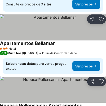
Consulte os preços de
7 sites
Ver preços
Partilhar
Ad
Apartamentos Bellamar
Hotel
3 Estrelas
8,3
Muito boa
846
a 1.1 km de Centro da cidade
Selecione as datas para ver os preços
Ver preços
exatos.
Partilhar
Ad
Hoposa Pollensamar Apartamentos