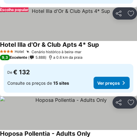
Escolha popular
Partilhar
Ad
Hotel Illa d'Or & Club Apts 4* Sup
Hotel
Cenário histórico à beira-mar
4 Estrelas
9,3
Excelente
5.888
a 0.6 km da praia
€ 132
De
Consulte os preços de
15 sites
Ver preços
Partilhar
Ad
Hoposa Pollentia - Adults Only