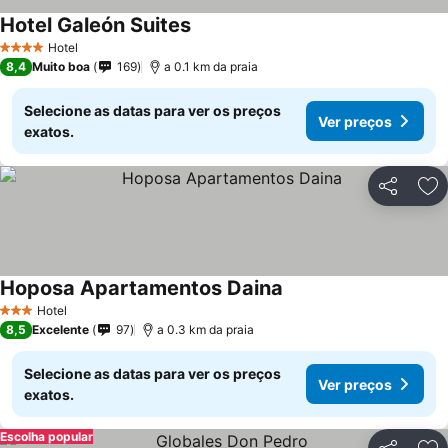
Hotel Galeón Suites
Hotel
4 Estrelas
8,4
Muito boa
169
a 0.1 km da praia
Selecione as datas para ver os preços
Ver preços
exatos.
Partilhar
Ad
Hoposa Apartamentos Daina
Hotel
3 Estrelas
8,5
Excelente
97
a 0.3 km da praia
Selecione as datas para ver os preços
Ver preços
exatos.
Escolha popular