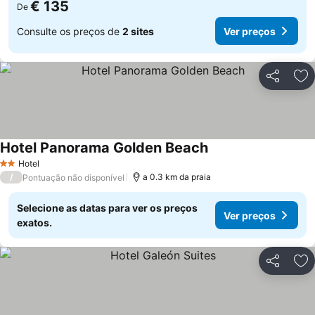
€ 135
De
Consulte os preços de
2 sites
Ver preços
Partilhar
Ad
Hotel Panorama Golden Beach
Hotel
2 Estrelas
/
a 0.3 km da praia
Pontuação não disponível
Selecione as datas para ver os preços
Ver preços
exatos.
Partilhar
Ad