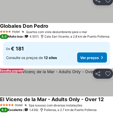
Partilhar
Ad
Globales Don Pedro
Hotel
Quartos com vista deslumbrante para o mar
4 Estrelas
8,0
Muito boa
4.557
Cala San Vicente, a 2.8 km de Puerto Pollensa
€ 181
De
Consulte os preços de
12 sites
Ver preços
Escolha popular
Partilhar
Ad
El Vicenç de la Mar - Adults Only - Over 12
Hotel
Spa luxuoso com diversas instalações
5 Estrelas
9,5
Excelente
1.436
Pollensa, a 2.7 km de Puerto Pollensa