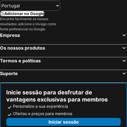
Hotel Eolo
Apartamentos Marina
Hoposa Hotel Daina
Hotel Miramar Mallorca
Adicionar no Google
Encontre facilmente os nossos
Hotel Capri
Hotel Sis Pins
resultados: adicione o trivago como
fonte preferencial no Google.
Bahia
La Goleta Hotel de Mar - Adults Only
Empresa
Hoposa Bahia
Puerto Azul Suite Hotel
Hoposa Montelin
Hotel Villa Singala
Os nossos produtos
Hoposa Pollensamar Apartamentos
Apartamentos Bellamar
Termos e políticas
Illa Dor & Club - Club
Hotel Illa d'Or & Club Apts 4* Sup
Hoposa Pollentia - Adults Only
Hoposa Uyal
Suporte
Son Bauló
Hostal Brisa Marina
Cas Ferrer Nou Hotelet
Caprice Concord Hotel & Spa
Inicie sessão para desfrutar de
Hotel Paraíso de Alcudia
vantagens exclusivas para membros
Personalize a sua experiência
Ofertas e preços para membros
Iniciar sessão