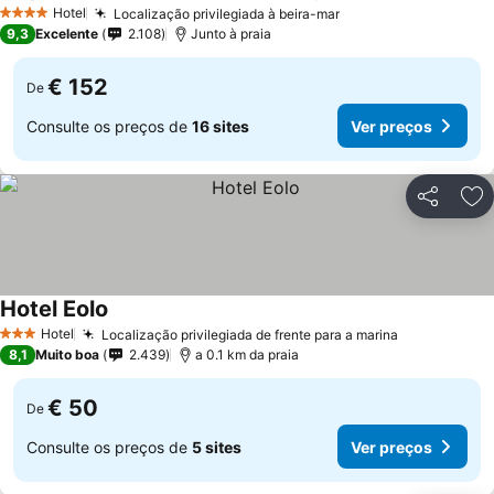
Hotel
Localização privilegiada à beira-mar
4 Estrelas
9,3
Excelente
2.108
Junto à praia
€ 152
De
Consulte os preços de
16 sites
Ver preços
Partilhar
Ad
Hotel Eolo
Hotel
Localização privilegiada de frente para a marina
3 Estrelas
8,1
Muito boa
2.439
a 0.1 km da praia
€ 50
De
Consulte os preços de
5 sites
Ver preços