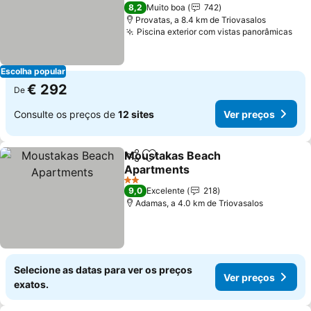
5 Estrelas
8,2
Muito boa
742
Provatas, a 8.4 km de Triovasalos
Piscina exterior com vistas panorâmicas
Escolha popular
€ 292
De
Consulte os preços de
12 sites
Ver preços
Moustakas Beach
Partilhar
Adicionar aos favoritos
Apartments
2 Estrelas
9,0
Excelente
218
Adamas, a 4.0 km de Triovasalos
Selecione as datas para ver os preços
Ver preços
exatos.