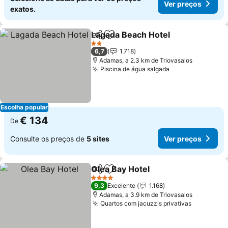
Ver preços
exatos.
Lagada Beach Hotel
Partilhar
Adicionar aos favoritos
2 Estrelas
6,7
1.718
Adamas, a 2.3 km de Triovasalos
Piscina de água salgada
Escolha popular
€ 134
De
Consulte os preços de
5 sites
Ver preços
Olea Bay Hotel
Partilhar
Adicionar aos favoritos
4 Estrelas
9,3
Excelente
1.168
Adamas, a 3.9 km de Triovasalos
Quartos com jacuzzis privativas