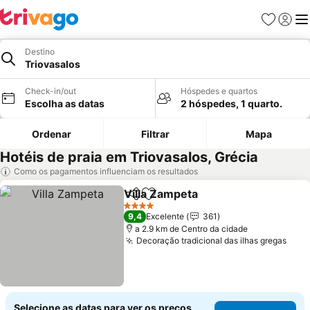
Favoritos
Iniciar
Me
Destino
Triovasalos
Check-in/out
Hóspedes e quartos
Escolha as datas
2 hóspedes, 1 quarto.
Ordenar
Filtrar
Mapa
Hotéis de praia em Triovasalos, Grécia
Como os pagamentos influenciam os resultados
Villa Zampeta
Partilhar
Adicionar aos favoritos
4 Estrelas
9,4
Excelente
361
a 2.9 km de Centro da cidade
Decoração tradicional das ilhas gregas
Selecione as datas para ver os preços