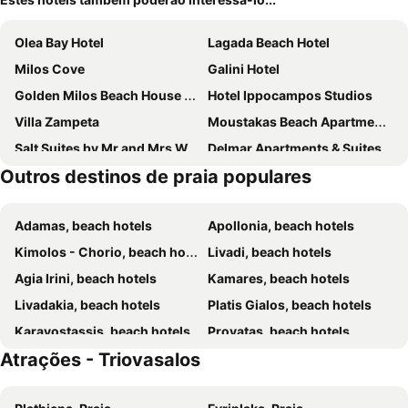
Olea Bay Hotel
Lagada Beach Hotel
Milos Cove
Galini Hotel
Golden Milos Beach House by Domotel
Hotel Ippocampos Studios
Villa Zampeta
Moustakas Beach Apartments
Salt Suites by Mr and Mrs White
Delmar Apartments & Suites Milos - Delmar Collection
Outros destinos de praia populares
Melian Boutique Hotel & Spa
Polyegos View
Adamas, beach hotels
Apollonia, beach hotels
Kimolos - Chorio, beach hotels
Livadi, beach hotels
Agia Irini, beach hotels
Kamares, beach hotels
Livadakia, beach hotels
Platis Gialos, beach hotels
Karavostassis, beach hotels
Provatas, beach hotels
Atrações - Triovasalos
Paleochori, beach hotels
Folegandros - Chora, beach hotels
Agali, beach hotels
Pachena, beach hotels