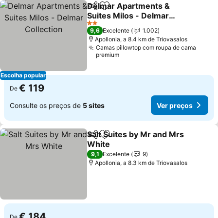
Delmar Apartments &
Partilhar
Adicionar aos favoritos
Suites Milos - Delmar
Collection
2 Estrelas
9,6
Excelente
1.002
Apollonia, a 8.4 km de Triovasalos
Camas pillowtop com roupa de cama
premium
Escolha popular
€ 119
De
Consulte os preços de
5 sites
Ver preços
Salt Suites by Mr and Mrs
Partilhar
Adicionar aos favoritos
White
9,1
Excelente
9
Apollonia, a 8.3 km de Triovasalos
€ 184
De