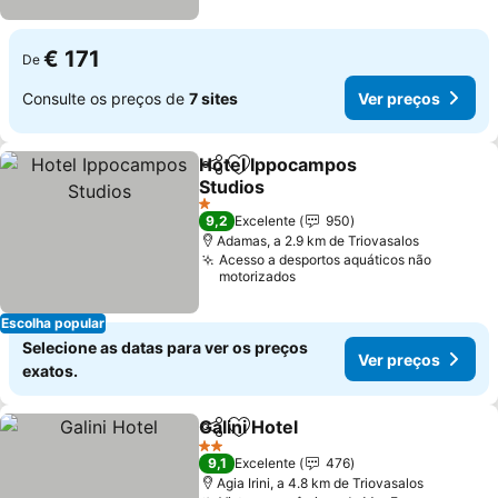
€ 171
De
Consulte os preços de
7 sites
Ver preços
Hotel Ippocampos
Partilhar
Adicionar aos favoritos
Studios
1 Estrelas
9,2
Excelente
950
Adamas, a 2.9 km de Triovasalos
Acesso a desportos aquáticos não
motorizados
Escolha popular
Selecione as datas para ver os preços
Ver preços
exatos.
Galini Hotel
Partilhar
Adicionar aos favoritos
2 Estrelas
9,1
Excelente
476
Agia Irini, a 4.8 km de Triovasalos