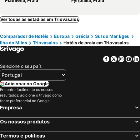
Plathiena, Praia
Fyriplaka, Praia
Serifos - Chora, beach hotels
Faros, beach hotels
Vathi, beach hotels
Apollonia, beach hotels
Katavati, beach hotels
Agia Kyriaki, beach hotels
Ver todas as estadias em Triovasalos
Cherronisos, beach hotels
Plaka, beach hotels
Comparador de Hotéis
Europa
Grécia
Sul do Mar Egeu
Ilha do Milos
Triovasalos
Hotéis de praia em Triovasalos
Facebook
Twitter
Insta
Yo
Selecione o seu país
Adicionar no Google
Encontre facilmente os nossos
resultados: adicione o trivago como
fonte preferencial no Google.
Empresa
Os nossos produtos
Termos e políticas