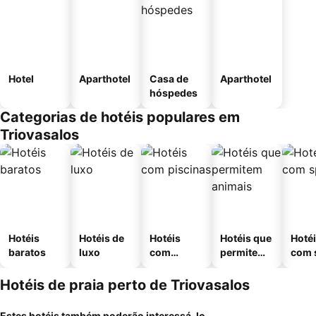
Hotel
Aparthotel
Casa de
Aparthotel
hóspedes
Categorias de hotéis populares em
Triovasalos
Hotéis
Hotéis de
Hotéis
Hotéis que
Hoté
baratos
luxo
com
permitem
com 
piscinas
animais
Hotéis de praia perto de Triovasalos
Estes hotéis também poderão interessá-lo...