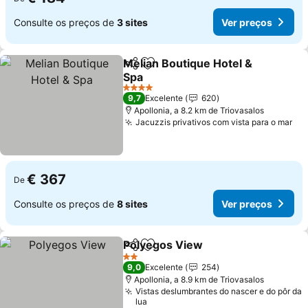
Consulte os preços de
3 sites
Ver preços
Melian Boutique Hotel &
Partilhar
Adicionar aos favoritos
Spa
4 Estrelas
9,7
Excelente
620
Apollonia, a 8.2 km de Triovasalos
Jacuzzis privativos com vista para o mar
€ 367
De
Consulte os preços de
8 sites
Ver preços
Polyegos View
Partilhar
Adicionar aos favoritos
2 Estrelas
9,0
Excelente
254
Apollonia, a 8.9 km de Triovasalos
Vistas deslumbrantes do nascer e do pôr da
lua