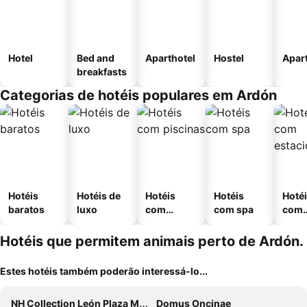
Hotel
Bed and
Aparthotel
Hostel
Apar
breakfasts
Categorias de hotéis populares em Ardón
Hotéis
Hotéis de
Hotéis
Hotéis
Hoté
baratos
luxo
com
com spa
com
piscinas
esta
ment
Hotéis que permitem animais perto de Ardón.
Estes hotéis também poderão interessá-lo...
NH Collection León Plaza Mayor
Domus Oncinae