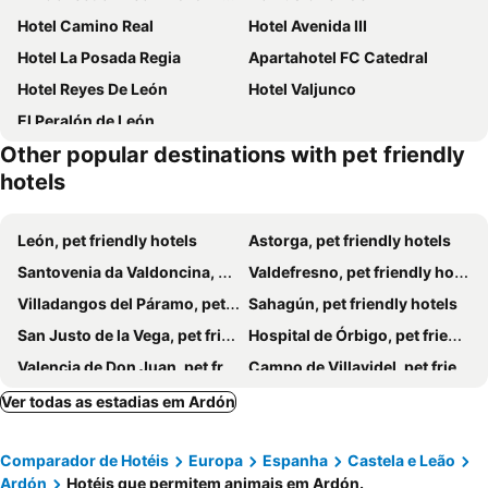
Hotel Camino Real
Hotel Avenida III
Hotel La Posada Regia
Apartahotel FC Catedral
Hotel Reyes De León
Hotel Valjunco
El Peralón de León
Other popular destinations with pet friendly
hotels
León, pet friendly hotels
Astorga, pet friendly hotels
Santovenia da Valdoncina, pet friendly hotels
Valdefresno, pet friendly hotels
Villadangos del Páramo, pet friendly hotels
Sahagún, pet friendly hotels
San Justo de la Vega, pet friendly hotels
Hospital de Órbigo, pet friendly hotels
Valencia de Don Juan, pet friendly hotels
Campo de Villavidel, pet friendly hotels
Santa María del Páramo, pet friendly hotels
Mansilla de las Mulas, pet friendly hotels
Ver todas as estadias em Ardón
Santa Colomba de Curueño, pet friendly hotels
Pajares de los Oteros, pet friendly hotels
Comparador de Hotéis
Europa
Espanha
Castela e Leão
La Pola de Gordón, pet friendly hotels
Valdepiélago, pet friendly hotels
Ardón
Hotéis que permitem animais em Ardón.