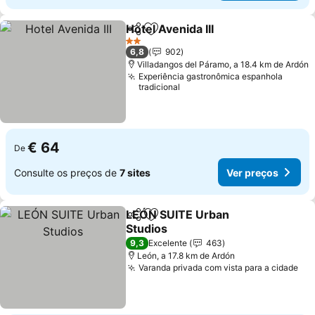
Hotel Avenida III
Partilhar
Adicionar aos favoritos
2 Estrelas
6,8
902
Villadangos del Páramo, a 18.4 km de Ardón
Experiência gastronômica espanhola
tradicional
€ 64
De
Consulte os preços de
7 sites
Ver preços
LEÓN SUITE Urban
Partilhar
Adicionar aos favoritos
Studios
9,3
Excelente
463
León, a 17.8 km de Ardón
Varanda privada com vista para a cidade