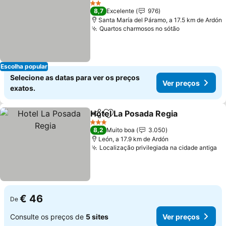
2 Estrelas
8,7
Excelente
976
Santa María del Páramo, a 17.5 km de Ardón
Quartos charmosos no sótão
Escolha popular
Selecione as datas para ver os preços
Ver preços
exatos.
Hotel La Posada Regia
Partilhar
Adicionar aos favoritos
3 Estrelas
8,2
Muito boa
3.050
León, a 17.9 km de Ardón
Localização privilegiada na cidade antiga
€ 46
De
Consulte os preços de
5 sites
Ver preços