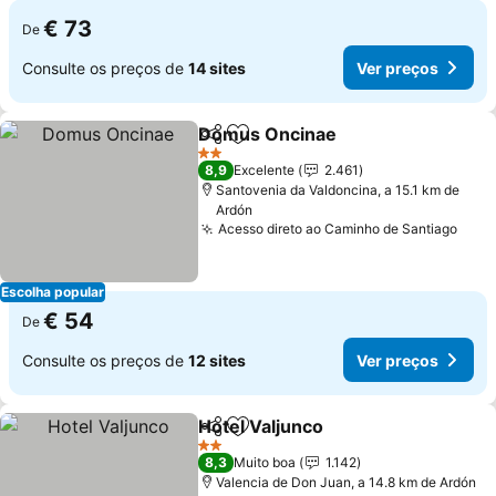
€ 73
De
Consulte os preços de
14 sites
Ver preços
Domus Oncinae
Partilhar
Adicionar aos favoritos
2 Estrelas
8,9
Excelente
2.461
Santovenia da Valdoncina, a 15.1 km de
Ardón
Acesso direto ao Caminho de Santiago
Escolha popular
€ 54
De
Consulte os preços de
12 sites
Ver preços
Hotel Valjunco
Partilhar
Adicionar aos favoritos
2 Estrelas
8,3
Muito boa
1.142
Valencia de Don Juan, a 14.8 km de Ardón