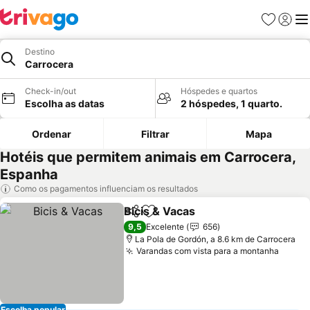
Favoritos
Iniciar
Me
Destino
Carrocera
Check-in/out
Hóspedes e quartos
Escolha as datas
2 hóspedes, 1 quarto.
Ordenar
Filtrar
Mapa
Hotéis que permitem animais em Carrocera,
Espanha
Como os pagamentos influenciam os resultados
Bicis & Vacas
Partilhar
Adicionar aos favoritos
9,5
Excelente
656
La Pola de Gordón, a 8.6 km de Carrocera
Varandas com vista para a montanha
Escolha popular