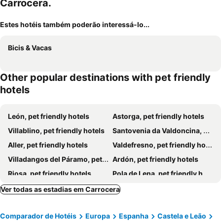
Carrocera.
Estes hotéis também poderão interessá-lo...
Bicis & Vacas
Other popular destinations with pet friendly
hotels
León, pet friendly hotels
Astorga, pet friendly hotels
Villablino, pet friendly hotels
Santovenia da Valdoncina, pet friendly hotels
Aller, pet friendly hotels
Valdefresno, pet friendly hotels
Villadangos del Páramo, pet friendly hotels
Ardón, pet friendly hotels
Riosa, pet friendly hotels
Pola de Lena, pet friendly hotels
Puebla de Lillo, pet friendly hotels
San Justo de la Vega, pet friendly hotels
Ver todas as estadias em Carrocera
Hospital de Órbigo, pet friendly hotels
Campo de Villavidel, pet friendly hotels
Comparador de Hotéis
Europa
Espanha
Castela e Leão
Santa María del Páramo, pet friendly hotels
Mansilla de las Mulas, pet friendly hotels