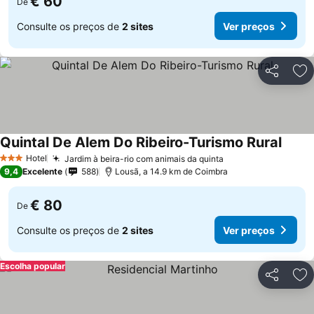
€ 60
De
Consulte os preços de
2 sites
Ver preços
Partilhar
Ad
Quintal De Alem Do Ribeiro-Turismo Rural
Hotel
Jardim à beira-rio com animais da quinta
3 Estrelas
9,4
Excelente
588
Lousã, a 14.9 km de Coimbra
€ 80
De
Consulte os preços de
2 sites
Ver preços
Escolha popular
Partilhar
Ad