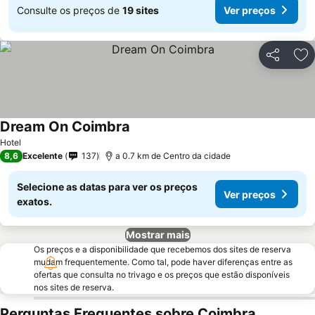
Consulte os preços de
19 sites
Ver preços
Partilhar
Ad
Dream On Coimbra
Hotel
8,6
Excelente
137
a 0.7 km de Centro da cidade
Selecione as datas para ver os preços
Ver preços
exatos.
Mostrar mais
Os preços e a disponibilidade que recebemos dos sites de reserva
mudam frequentemente. Como tal, pode haver diferenças entre as
ofertas que consulta no trivago e os preços que estão disponíveis
nos sites de reserva.
Perguntas Frequentes sobre Coimbra