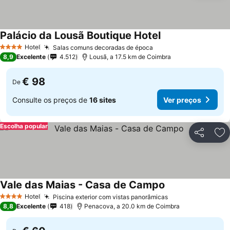
Palácio da Lousã Boutique Hotel
Hotel
Salas comuns decoradas de época
4 Estrelas
8,9
Excelente
4.512
Lousã, a 17.5 km de Coimbra
€ 98
De
Consulte os preços de
16 sites
Ver preços
Escolha popular
Partilhar
Ad
Vale das Maias - Casa de Campo
Hotel
Piscina exterior com vistas panorâmicas
4 Estrelas
8,8
Excelente
418
Penacova, a 20.0 km de Coimbra