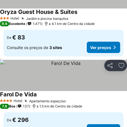
Oryza Guest House & Suites
Hotel
Jardim e piscina tranquilos
3 Estrelas
9,6
Excelente
1.471
a 4.1 km de Centro da cidade
€ 83
De
Consulte os preços de
3 sites
Ver preços
Partilhar
Ad
Farol De Vida
Hotel
Apartamento espaçoso
4 Estrelas
7,8
Boa
137
a 1.5 km de Centro da cidade
€ 296
De