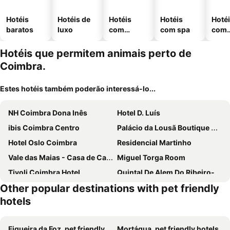
Hotéis
Hotéis de
Hotéis
Hotéis
Hoté
baratos
luxo
com
com spa
com
piscinas
esta
ment
Hotéis que permitem animais perto de
Coimbra.
Estes hotéis também poderão interessá-lo...
NH Coimbra Dona Inês
Hotel D. Luís
ibis Coimbra Centro
Palácio da Lousã Boutique Hotel
Hotel Oslo Coimbra
Residencial Martinho
Vale das Maias - Casa de Campo
Miguel Torga Room
Tivoli Coimbra Hotel
Quintal De Alem Do Ribeiro-Turismo Rural
Other popular destinations with pet friendly
Oryza Guest House & Suites
Farol De Vida
hotels
Hotel Bragança
Casa Morais Turismo
CSI Coimbra Club & Guest House
Figueira da Foz, pet friendly hotels
Mortágua, pet friendly hotels