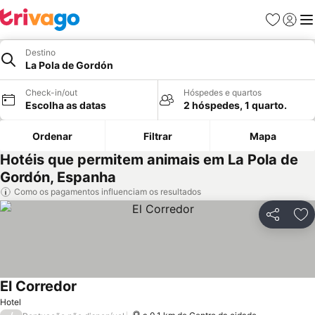
Favoritos
Iniciar
Me
Destino
La Pola de Gordón
Check-in/out
Hóspedes e quartos
Escolha as datas
2 hóspedes, 1 quarto.
Ordenar
Filtrar
Mapa
Hotéis que permitem animais em La Pola de
Gordón, Espanha
Como os pagamentos influenciam os resultados
Partilhar
Ad
El Corredor
Ver preços
Hotel