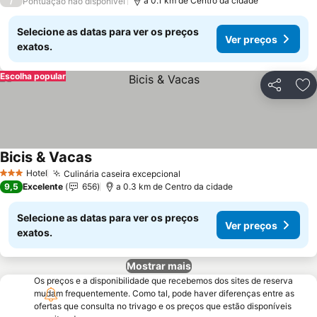
/
a 0.1 km de Centro da cidade
Pontuação não disponível
Selecione as datas para ver os preços
Ver preços
exatos.
Escolha popular
Partilhar
Ad
Bicis & Vacas
Ver preços
Hotel
Culinária caseira excepcional
Ver preços
3 Estrelas
9,5
Excelente
656
a 0.3 km de Centro da cidade
Selecione as datas para ver os preços
Ver preços
exatos.
Mostrar mais
Os preços e a disponibilidade que recebemos dos sites de reserva
mudam frequentemente. Como tal, pode haver diferenças entre as
ofertas que consulta no trivago e os preços que estão disponíveis