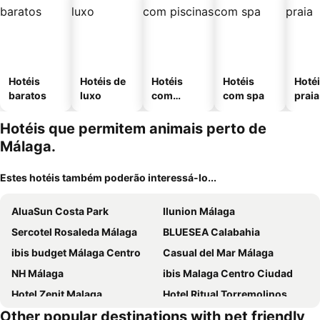
Hotéis
Hotéis de
Hotéis
Hotéis
Hotéi
baratos
luxo
com
com spa
praia
piscinas
Hotéis que permitem animais perto de
Málaga.
Estes hotéis também poderão interessá-lo...
AluaSun Costa Park
Ilunion Málaga
Sercotel Rosaleda Málaga
BLUESEA Calabahia
ibis budget Málaga Centro
Casual del Mar Málaga
NH Málaga
ibis Malaga Centro Ciudad
Hotel Zenit Malaga
Hotel Ritual Torremolinos
Other popular destinations with pet friendly
Aluasun Lago Rojo - Adults Recommended
ibis budget Malaga Aeropuerto Avenida Velazquez