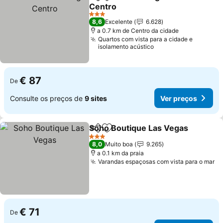
Partilhar
Adicionar aos favoritos
Centro
3 Estrelas
8,6
Excelente
6.628
a 0.7 km de Centro da cidade
Quartos com vista para a cidade e
isolamento acústico
€ 87
De
Consulte os preços de
9 sites
Ver preços
Soho Boutique Las Vegas
Partilhar
Adicionar aos favoritos
3 Estrelas
8,0
Muito boa
9.265
a 0.1 km da praia
Varandas espaçosas com vista para o mar
€ 71
De