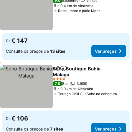
9,0
Excelente
9.447
a 0.4 km de Alcazaba
Restaurante e pátio Matiz
€ 147
De
Consulte os preços de
13 sites
Ver preços
Soho Boutique Bahía
Partilhar
Adicionar aos favoritos
Málaga
4 Estrelas
7,8
Boa
3.985
a 0.9 km de Alcazaba
Terraço Chill Out Soho na cobertura
€ 106
De
Consulte os preços de
7 sites
Ver preços