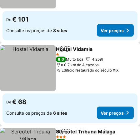
€ 101
De
Consulte os preços de
8 sites
Ver preços
Hostal Vidamia
Partilhar
Adicionar aos favoritos
1 Estrelas
8,0
Muito boa
4.259
a 0.7 km de Alcazaba
Edifício restaurado do século XIX
€ 68
De
Consulte os preços de
6 sites
Ver preços
Sercotel Tribuna Málaga
Partilhar
Adicionar aos favoritos
3 Estrelas