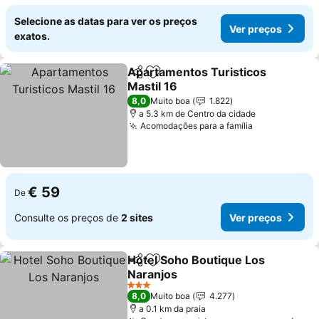
Selecione as datas para ver os preços
Ver preços
exatos.
Apartamentos Turisticos
Partilhar
Adicionar aos favoritos
Mastil 16
8,0
Muito boa
1.822
a 5.3 km de Centro da cidade
Acomodações para a família
€ 59
De
Consulte os preços de
2 sites
Ver preços
Hotel Soho Boutique Los
Partilhar
Adicionar aos favoritos
Naranjos
3 Estrelas
8,0
Muito boa
4.277
a 0.1 km da praia