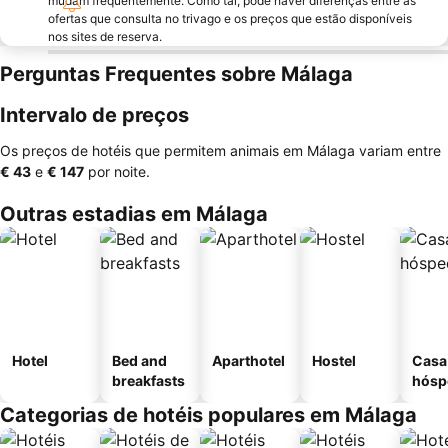
mudam frequentemente. Como tal, pode haver diferenças entre as
ofertas que consulta no trivago e os preços que estão disponíveis
nos sites de reserva.
Perguntas Frequentes sobre Málaga
Intervalo de preços
Os preços de hotéis que permitem animais em Málaga variam entre
‎€ 43
e
‎€ 147
por noite.
Outras estadias em Málaga
Hotel
Bed and
Aparthotel
Hostel
Casa
breakfasts
hósp
Categorias de hotéis populares em Málaga