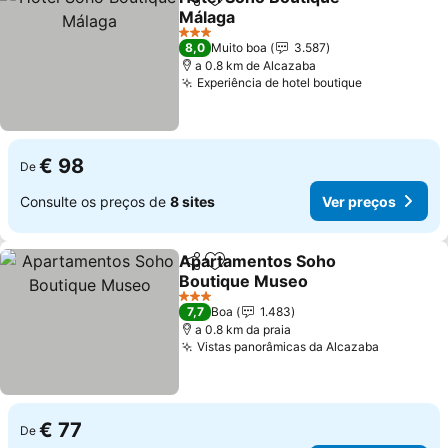
Partilhar
Adicionar aos favoritos
Málaga
3 Estrelas
8,0
Muito boa
3.587
a 0.8 km de Alcazaba
Experiência de hotel boutique
€ 98
De
Consulte os preços de
8 sites
Ver preços
Apartamentos Soho
Partilhar
Adicionar aos favoritos
Boutique Museo
3 Estrelas
7,7
Boa
1.483
a 0.8 km da praia
Vistas panorâmicas da Alcazaba
€ 77
De