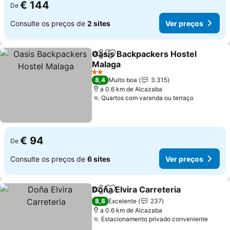
€ 144
De
Consulte os preços de
2 sites
Ver preços
Oasis Backpackers Hostel
Partilhar
Adicionar aos favoritos
Malaga
2 Estrelas
8,4
Muito boa
3.315
a 0.6 km de Alcazaba
Quartos com varanda ou terraço
€ 94
De
Consulte os preços de
6 sites
Ver preços
Doña Elvira Carreteria
Partilhar
Adicionar aos favoritos
8,8
Excelente
237
a 0.6 km de Alcazaba
Estacionamento privado conveniente