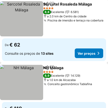
Sercotel Rosaleda Málaga
Partilhar
Adicionar aos favoritos
4 Estrelas
8,8
Excelente
6.581
a 2.0 km de Centro da cidade
Piscina de imersão e terraço na cobertura
€ 62
De
Consulte os preços de
13 sites
Ver preços
NH Málaga
Partilhar
Adicionar aos favoritos
4 Estrelas
8,9
Excelente
14.129
a 1.0 km de Alcazaba
Conceito gastronômico Tablafina