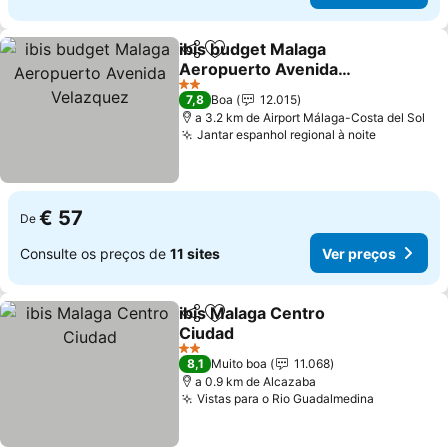
ibis budget Malaga
Partilhar
Adicionar aos favoritos
Aeropuerto Avenida
Velazquez
2 Estrelas
7,8
Boa
12.015
a 3.2 km de Airport Málaga-Costa del Sol
Jantar espanhol regional à noite
€ 57
De
Consulte os preços de
11 sites
Ver preços
ibis Malaga Centro
Partilhar
Adicionar aos favoritos
Ciudad
2 Estrelas
8,1
Muito boa
11.068
a 0.9 km de Alcazaba
Vistas para o Rio Guadalmedina