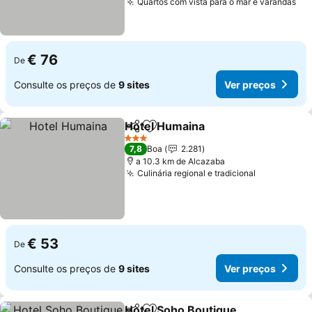
Quartos com vista para o mar e varandas
€ 76
De
Consulte os preços de
9 sites
Ver preços
Hotel Humaina
Partilhar
Adicionar aos favoritos
3 Estrelas
7,8
Boa
2.281
a 10.3 km de Alcazaba
Culinária regional e tradicional
€ 53
De
Consulte os preços de
9 sites
Ver preços
Hotel Soho Boutique