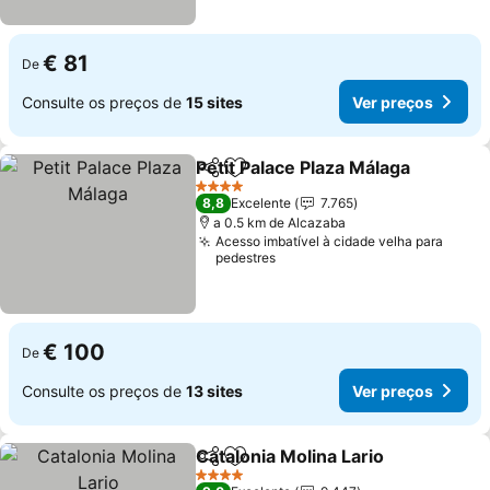
€ 81
De
Consulte os preços de
15 sites
Ver preços
Petit Palace Plaza Málaga
Partilhar
Adicionar aos favoritos
4 Estrelas
8,8
Excelente
7.765
a 0.5 km de Alcazaba
Acesso imbatível à cidade velha para
pedestres
€ 100
De
Consulte os preços de
13 sites
Ver preços
Catalonia Molina Lario
Partilhar
Adicionar aos favoritos
4 Estrelas