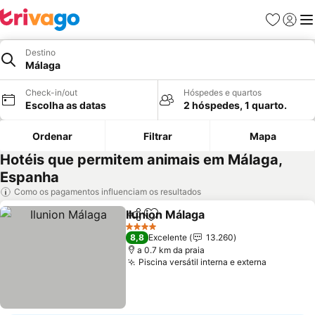
Favoritos
Iniciar
Me
Destino
Málaga
Check-in/out
Hóspedes e quartos
Escolha as datas
2 hóspedes, 1 quarto.
Ordenar
Filtrar
Mapa
Hotéis que permitem animais em Málaga,
Espanha
Como os pagamentos influenciam os resultados
Ilunion Málaga
Partilhar
Adicionar aos favoritos
4 Estrelas
8,8
Excelente
13.260
a 0.7 km da praia
Piscina versátil interna e externa