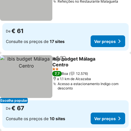
Refeições no Restaurante Malagueta
€ 61
De
Consulte os preços de
17 sites
Ver preços
ibis budget Málaga
Partilhar
Adicionar aos favoritos
Centro
2 Estrelas
7,7
Boa
12.576
a 1.1 km de Alcazaba
Acesso a estacionamento Indigo com
desconto
Escolha popular
€ 67
De
Consulte os preços de
10 sites
Ver preços