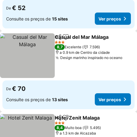
€ 52
De
Consulte os preços de
15 sites
Ver preços
Casual del Mar Málaga
Partilhar
Adicionar aos favoritos
3 Estrelas
8,7
Excelente
7.596
a 0.9 km de Centro da cidade
Design marinho inspirado no oceano
€ 70
De
Consulte os preços de
13 sites
Ver preços
Hotel Zenit Malaga
Partilhar
Adicionar aos favoritos
3 Estrelas
8,4
Muito boa
5.495
a 1.3 km de Alcazaba