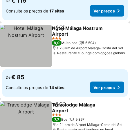
€ 119
De
Consulte os preços de
17 sites
Ver preços
Hotel Málaga Nostrum
Partilhar
Adicionar aos favoritos
Airport
3 Estrelas
8,0
Muito boa
6.594
a 2.8 km de Airport Málaga-Costa del Sol
Restaurante e lounge com opções globais
€ 85
De
Consulte os preços de
14 sites
Ver preços
Travelodge Málaga
Partilhar
Adicionar aos favoritos
Airport
3 Estrelas
7,7
Boa
9.897
a 2.1 km de Airport Málaga-Costa del Sol
Restaurante mediterrâneo no local