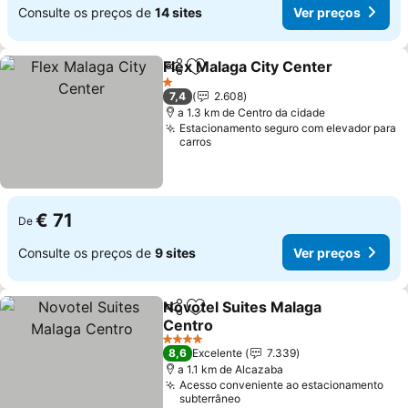
Consulte os preços de
14 sites
Ver preços
Flex Malaga City Center
Partilhar
Adicionar aos favoritos
1 Estrelas
7,4
2.608
a 1.3 km de Centro da cidade
Estacionamento seguro com elevador para
carros
€ 71
De
Consulte os preços de
9 sites
Ver preços
Novotel Suites Malaga
Partilhar
Adicionar aos favoritos
Centro
4 Estrelas
8,6
Excelente
7.339
a 1.1 km de Alcazaba
Acesso conveniente ao estacionamento
subterrâneo