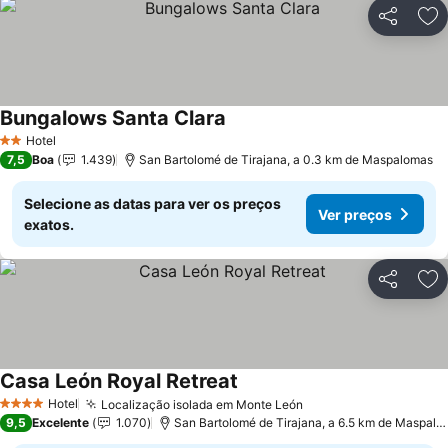
Partilhar
Ad
Bungalows Santa Clara
Ver preços
Hotel
2 Estrelas
7,5
Boa
1.439
San Bartolomé de Tirajana, a 0.3 km de Maspalomas
Selecione as datas para ver os preços
Ver preços
exatos.
Partilhar
Ad
Casa León Royal Retreat
Ver preços
Hotel
Localização isolada em Monte León
Ver preços
4 Estrelas
9,5
Excelente
1.070
San Bartolomé de Tirajana, a 6.5 km de Maspal