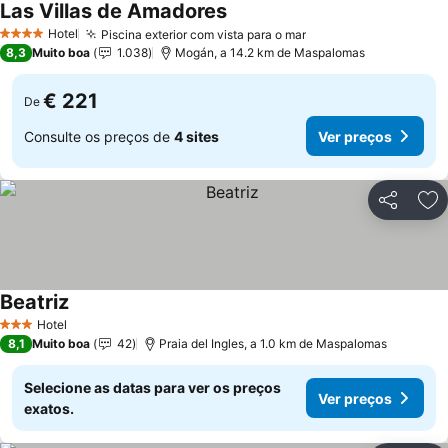
Las Villas de Amadores
Ver preços
Hotel
Piscina exterior com vista para o mar
Ver preços
4 Estrelas
8,3
Muito boa
1.038
Mogán, a 14.2 km de Maspalomas
€ 221
De
Consulte os preços de
4 sites
Ver preços
Partilhar
Ad
Beatriz
Ver preços
Hotel
3 Estrelas
8,1
Muito boa
42
Praia del Ingles, a 1.0 km de Maspalomas
Selecione as datas para ver os preços
Ver preços
exatos.