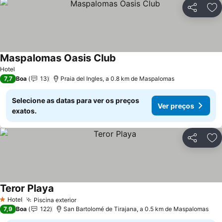
Partilhar
Ad
Maspalomas Oasis Club
Ver preços
Hotel
7,7
Boa
13
Praia del Ingles, a 0.8 km de Maspalomas
Selecione as datas para ver os preços
Ver preços
exatos.
Partilhar
Ad
Teror Playa
Ver preços
Hotel
Piscina exterior
Ver preços
1 Estrelas
7,9
Boa
122
San Bartolomé de Tirajana, a 0.5 km de Maspalomas