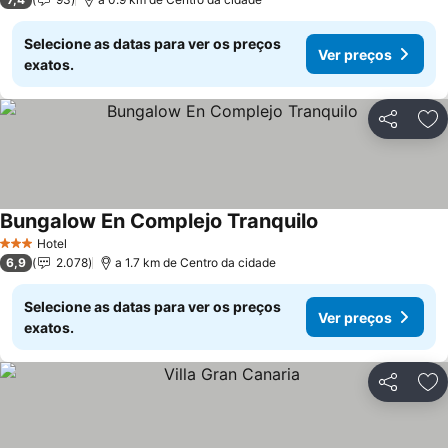
Selecione as datas para ver os preços
Ver preços
exatos.
Partilhar
Ad
Bungalow En Complejo Tranquilo
Ver preços
Hotel
3 Estrelas
6,9
2.078
a 1.7 km de Centro da cidade
Selecione as datas para ver os preços
Ver preços
exatos.
Partilhar
Ad