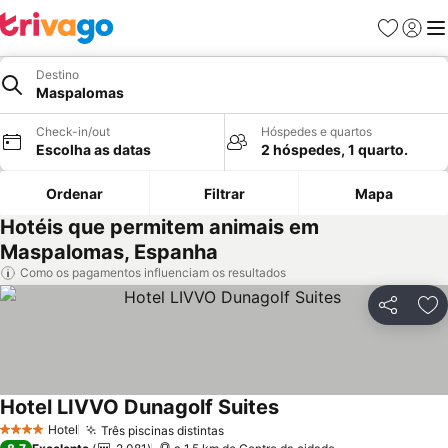
Favoritos
Iniciar
Me
Destino
Maspalomas
Check-in/out
Hóspedes e quartos
Escolha as datas
2 hóspedes, 1 quarto.
Ordenar
Filtrar
Mapa
Hotéis que permitem animais em
Maspalomas, Espanha
Como os pagamentos influenciam os resultados
Partilhar
Ad
Hotel LIVVO Dunagolf Suites
Ver preços
Hotel
Três piscinas distintas
Ver preços
4 Estrelas