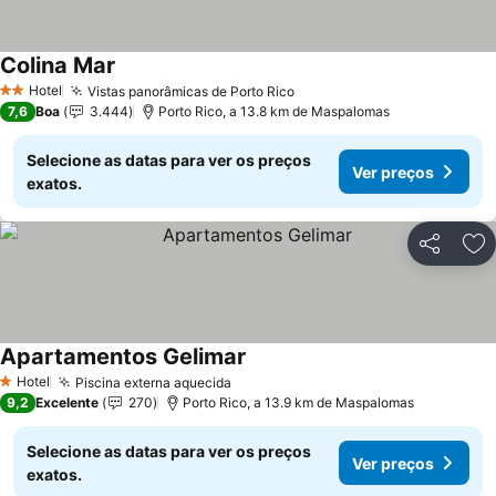
Colina Mar
Ver preços
Hotel
Vistas panorâmicas de Porto Rico
Ver preços
2 Estrelas
7,6
Boa
3.444
Porto Rico, a 13.8 km de Maspalomas
Selecione as datas para ver os preços
Ver preços
exatos.
Partilhar
Ad
Apartamentos Gelimar
Ver preços
Hotel
Piscina externa aquecida
Ver preços
1 Estrelas
9,2
Excelente
270
Porto Rico, a 13.9 km de Maspalomas
Selecione as datas para ver os preços
Ver preços
exatos.