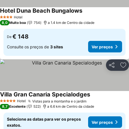
Hotel Duna Beach Bungalows
Ver preços
Hotel
4 Estrelas
8,0
Muito boa
754
a 1.4 km de Centro da cidade
€ 148
De
Consulte os preços de
3 sites
Ver preços
Partilhar
Ad
Villa Gran Canaria Specialodges
Ver preços
Hotel
Vistas para a montanha e o jardim
Ver preços
5 Estrelas
8,7
Excelente
522
a 6.6 km de Centro da cidade
Selecione as datas para ver os preços
Ver preços
exatos.