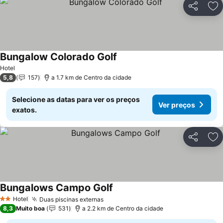
Partilhar
Ad
Bungalow Colorado Golf
Ver preços
Hotel
5,8
157
a 1.7 km de Centro da cidade
Selecione as datas para ver os preços
Ver preços
exatos.
Partilhar
Ad
Bungalows Campo Golf
Ver preços
Hotel
Duas piscinas externas
Ver preços
2 Estrelas
8,3
Muito boa
531
a 2.2 km de Centro da cidade