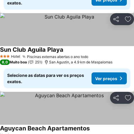
exatos.
Partilhar
Ad
Sun Club Aguila Playa
Ver preços
Hotel
Piscinas externas abertas o ano todo
Ver preços
3 Estrelas
8,0
Muito boa
251
San Agustín, a 4.9 km de Maspalomas
Selecione as datas para ver os preços
Ver preços
exatos.
Partilhar
Ad
Aguycan Beach Apartamentos
Ver preços