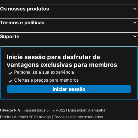
Santa Brigida, pet friendly hotels
Praia del Aguila, pet friendly hotels
Os nossos produtos
Los Palmitos, pet friendly hotels
Temisas, pet friendly hotels
Termos e políticas
Tenteniguada, pet friendly hotels
Suporte
Inicie sessão para desfrutar de
vantagens exclusivas para membros
Personalize a sua experiência
Ofertas e preços para membros
Iniciar sessão
trivago N.V.
, Kesselstraße 5 – 7, 40221 Düsseldorf, Alemanha
Direitos autorais 2026 trivago | Todos os direitos reservados.