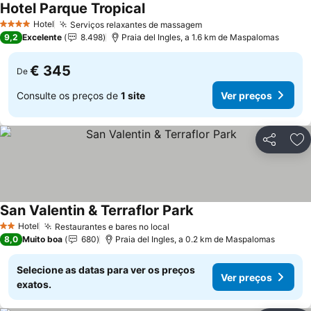
Hotel Parque Tropical
Ver preços
Hotel
Serviços relaxantes de massagem
Ver preços
4 Estrelas
9,2
Excelente
8.498
Praia del Ingles, a 1.6 km de Maspalomas
€ 345
De
Consulte os preços de
1 site
Ver preços
Partilhar
Ad
San Valentin & Terraflor Park
Ver preços
Hotel
Restaurantes e bares no local
Ver preços
2 Estrelas
8,0
Muito boa
680
Praia del Ingles, a 0.2 km de Maspalomas
Selecione as datas para ver os preços
Ver preços
exatos.