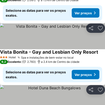
8,7
Excelente
2.081
a 1.5 km de Centro da cidade
Selecione as datas para ver os preços
Ver preços
exatos.
Partilhar
Ad
Vista Bonita - Gay and Lesbian Only Resort
Ver
Hotel
Spa e instalações de bem-estar no local
Ver preços
3 Estrelas
9,2
Excelente
2.783
a 2.4 km de Centro da cidade
Selecione as datas para ver os preços
Ver preços
exatos.
Partilhar
Ad