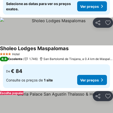
Selecione as datas para ver os preços
Ver preços
exatos.
Partilhar
Ad
Sholeo Lodges Maspalomas
Ver preços
Hotel
4 Estrelas
8,8
Excelente
1.746
San Bartolomé de Tirajana, a 0.4 km de Maspalo
€ 84
De
Consulte os preços de
1 site
Ver preços
Escolha popular
Partilhar
Ad