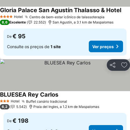
Gloria Palace San Agustín Thalasso & Hotel
Ver
Hotel
Centro de bem-estar icônico de talassoterapia
Ver preços
4 Estrelas
8,6
Excelente
22.552
San Agustín, a 3.1 km de Maspalomas
€ 95
De
Consulte os preços de
1 site
Ver preços
Partilhar
Ad
BLUESEA Rey Carlos
Ver preços
Hotel
Buffet canário tradicional
Ver preços
3 Estrelas
6,2
5.542
Praia del Ingles, a 1.2 km de Maspalomas
€ 198
De