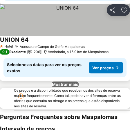
Partilhar
Ad
UNION 64
Ver preços
Hotel
Acesso ao Campo de Golfe Maspalomas
Ver preços
1 Estrelas
9,1
Excelente
206
Vecindario, a 15.9 km de Maspalomas
Selecione as datas para ver os preços
Ver preços
exatos.
Mostrar mais
Os preços e a disponibilidade que recebemos dos sites de reserva
mudam frequentemente. Como tal, pode haver diferenças entre as
ofertas que consulta no trivago e os preços que estão disponíveis
nos sites de reserva.
Perguntas Frequentes sobre Maspalomas
Intervalo de preços