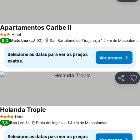
Apartamentos Caribe II
Ver preços
Hotel
3 Estrelas
8,2
Muito boa
93
San Bartolomé de Tirajana, a 1.2 km de Maspaloma
Selecione as datas para ver os preços
Ver preços
exatos.
Partilhar
Ad
Holanda Tropic
Ver preços
Hotel
4 Estrelas
7,8
Boa
8
Praia del Ingles, a 1.4 km de Maspalomas
Selecione as datas para ver os preços
Ver preços