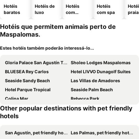
Hotéis
Hotéis de
Hotéis
Hotéis
Hotéi
baratos
luxo
com
com spa
praia
piscinas
Hotéis que permitem animais perto de
Maspalomas.
Estes hotéis também poderão interessá-lo...
Gloria Palace San Agustín Thalasso & Hotel
Sholeo Lodges Maspalomas
BLUESEA Rey Carlos
Hotel LIVVO Dunagolf Suites
Seaside Sandy Beach
Las Villas de Amadores
Hotel Parque Tropical
Seaside Palm Beach
Colina Mar
Rebecca Park
Other popular destinations with pet friendly
Vista Bonita - Gay and Lesbian Only Resort
Oasis Playa Maspalomas
hotels
Sun Club Aguila Playa
Hotel Duna Beach Bungalows
Moderno apartamento con vistas al mar
Villa Gran Canaria Specialodges
San Agustín, pet friendly hotels
Las Palmas, pet friendly hotels
Apartamentos Gelimar
Sweet Studio Playa Del Ingles I