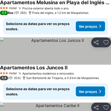
Apartamentos Melusina en Playa del Inglés al lado de la playa y las Dunas de Maspalomas
Ver preços
Hotel
Piscina exterior aberta todo o ano
Ver preços
3 Estrelas
7,7
Boa
283
Praia del Ingles, a 1.2 km de Maspalomas
Selecione as datas para ver os preços
Ver preços
exatos.
Partilhar
Ad
Apartamentos Los Juncos II
Ver preços
Hotel
Apartamentos modernos e renovados
Ver preços
3 Estrelas
7,3
203
San Bartolomé de Tirajana, a 0.9 km de Maspalomas
Selecione as datas para ver os preços
Ver preços
exatos.
Partilhar
Ad