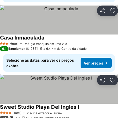
Partilhar
Ad
Casa Inmaculada
Ver preços
Hotel
Refúgio tranquilo em uma vila
Ver preços
3 Estrelas
9,1
Excelente
235
a 6.4 km de Centro da cidade
Selecione as datas para ver os preços
Ver preços
exatos.
Partilhar
Ad
Sweet Studio Playa Del Ingles I
Ver preços
Hotel
Piscina exterior e jardim
Ver preços
4 Estrelas
7,4
93
a 0.9 km de Centro da cidade