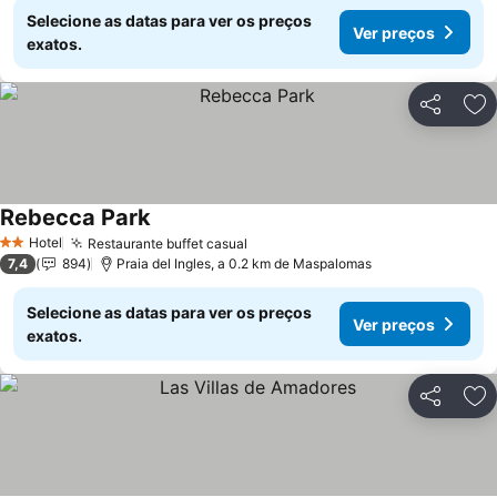
Selecione as datas para ver os preços
Ver preços
exatos.
Partilhar
Ad
Rebecca Park
Ver preços
Hotel
Restaurante buffet casual
Ver preços
2 Estrelas
7,4
894
Praia del Ingles, a 0.2 km de Maspalomas
Selecione as datas para ver os preços
Ver preços
exatos.
Partilhar
Ad