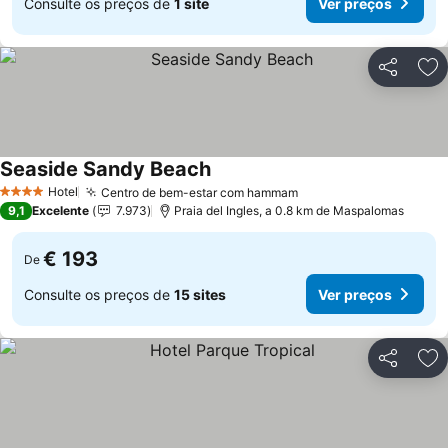
Consulte os preços de
1 site
Ver preços
Partilhar
Ad
Seaside Sandy Beach
Ver preços
Hotel
Centro de bem-estar com hammam
Ver preços
4 Estrelas
9,1
Excelente
7.973
Praia del Ingles, a 0.8 km de Maspalomas
€ 193
De
Consulte os preços de
15 sites
Ver preços
Partilhar
Ad