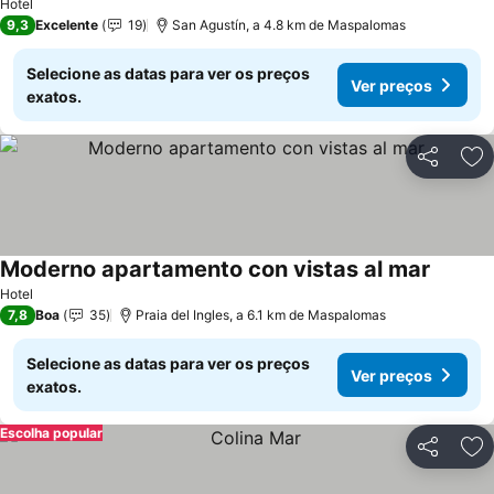
Hotel
9,3
Excelente
19
San Agustín, a 4.8 km de Maspalomas
Selecione as datas para ver os preços
Ver preços
exatos.
Partilhar
Ad
Moderno apartamento con vistas al mar
Ver pre
Hotel
7,8
Boa
35
Praia del Ingles, a 6.1 km de Maspalomas
Selecione as datas para ver os preços
Ver preços
exatos.
Escolha popular
Partilhar
Ad