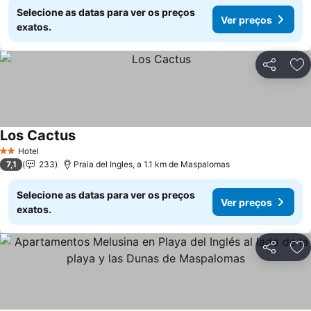
Selecione as datas para ver os preços
Ver preços
exatos.
Partilhar
Ad
Los Cactus
Ver preços
Hotel
2 Estrelas
7,1
233
Praia del Ingles, a 1.1 km de Maspalomas
Selecione as datas para ver os preços
Ver preços
exatos.
Partilhar
Ad