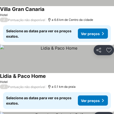
Villa Gran Canaria
Ver preços
Hotel
/
a 6.6 km de Centro da cidade
Pontuação não disponível
Selecione as datas para ver os preços
Ver preços
exatos.
Partilhar
Ad
Lidia & Paco Home
Ver preços
Hotel
/
a 0.1 km da praia
Pontuação não disponível
Selecione as datas para ver os preços
Ver preços
exatos.