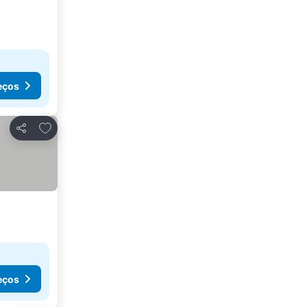
eços
Adicionar aos favoritos
Partilhar
eços