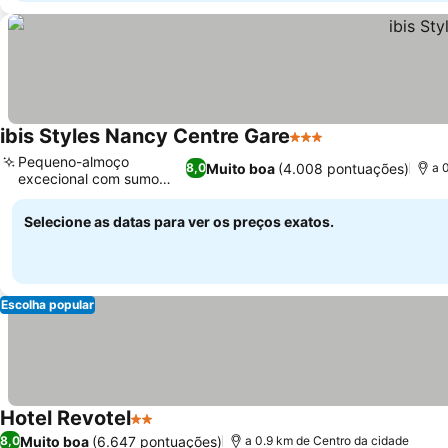
ibis Styles Nancy Centre Gare
3 Estrelas
Ver preços
Pequeno-almoço
Muito boa
(4.008 pontuações)
8,0
a 
excecional com sumo
Ver preços
fresco
Selecione as datas para ver os preços exatos.
Escolha popular
Hotel Revotel
2 Estrelas
Ver preços
Muito boa
(6.647 pontuações)
8,0
a 0.9 km de Centro da cidade