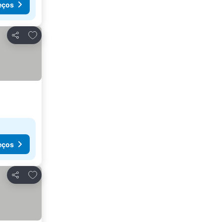
eços
Adicionar aos favoritos
Partilhar
eços
Adicionar aos favoritos
Partilhar