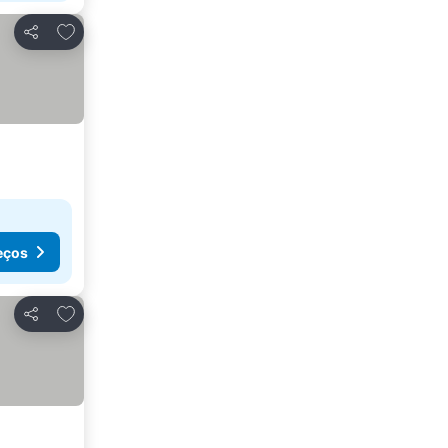
Adicionar aos favoritos
Partilhar
eços
Adicionar aos favoritos
Partilhar