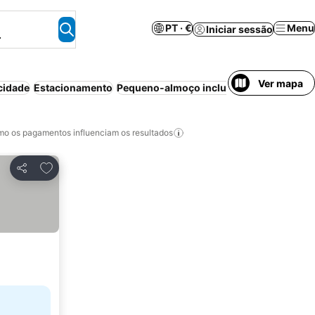
PT · €
Menu
Iniciar sessão
.
Ver mapa
cidade
Estacionamento
Pequeno-almoço incluído
Piscina
Ar co
o os pagamentos influenciam os resultados
Adicionar aos favoritos
Partilhar