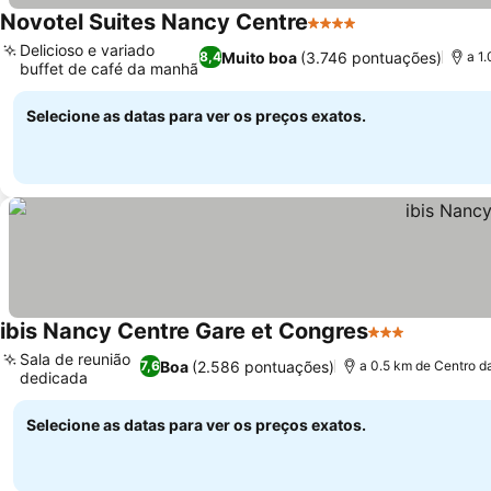
Novotel Suites Nancy Centre
4 Estrelas
Ver preços
Delicioso e variado
Muito boa
(3.746 pontuações)
8,4
a 1
buffet de café da manhã
Ver preços
Selecione as datas para ver os preços exatos.
ibis Nancy Centre Gare et Congres
3 Estrelas
Ver preço
Sala de reunião
Boa
(2.586 pontuações)
7,6
a 0.5 km de Centro d
dedicada
Ver preços
Selecione as datas para ver os preços exatos.