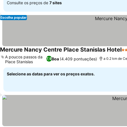
Consulte os preços de
7 sites
Escolha popular
Mercure Nancy Centre Place Stanislas Hotel
4 
A poucos passos da
Boa
(4.409 pontuações)
7,9
a 0.2 km de Ce
Place Stanislas
Ver preços
Selecione as datas para ver os preços exatos.