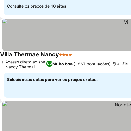
Consulte os preços de
10 sites
Villa Thermae Nancy
4 Estrelas
Ver preços
Acesso direto ao spa
Muito boa
(1.867 pontuações)
8,2
a 1.7 km
Nancy Thermal
Ver preços
Selecione as datas para ver os preços exatos.