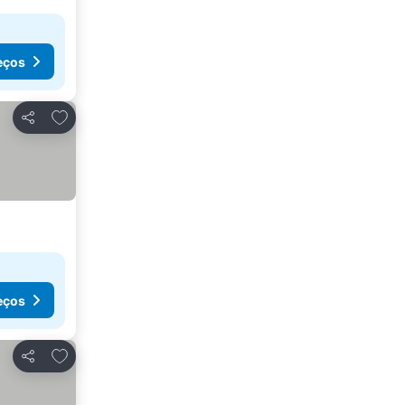
eços
Adicionar aos favoritos
Partilhar
eços
Adicionar aos favoritos
Partilhar