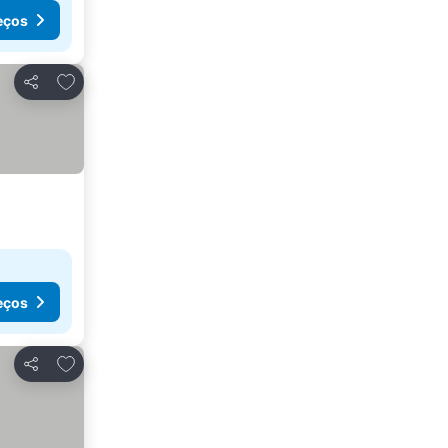
eços
Adicionar aos favoritos
Partilhar
eços
Adicionar aos favoritos
Partilhar