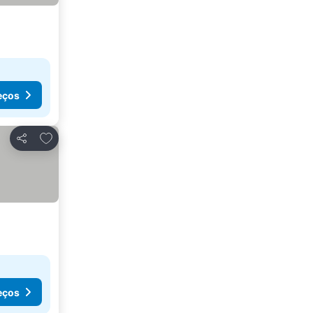
eços
Adicionar aos favoritos
Partilhar
eços