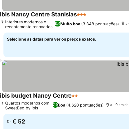
ibis Nancy Centre Stanislas
3 Estrelas
Ver preços
Interiores modernos e
Muito boa
(3.848 pontuações)
8,4
a 
recentemente renovados
Ver preços
Selecione as datas para ver os preços exatos.
ibis budget Nancy Centre
2 Estrelas
Ver preços
Quartos modernos com
Boa
(4.620 pontuações)
7,9
a 1.0 km de
SweetBed by ibis
Ver preços
€ 52
De