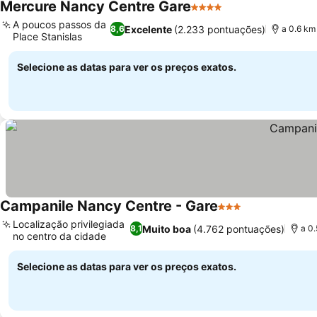
Mercure Nancy Centre Gare
4 Estrelas
Ver preços
A poucos passos da
Excelente
(2.233 pontuações)
8,6
a 0.6 km
Place Stanislas
Ver preços
Selecione as datas para ver os preços exatos.
Campanile Nancy Centre - Gare
3 Estrelas
Ver preços
Localização privilegiada
Muito boa
(4.762 pontuações)
8,1
a 0
no centro da cidade
Ver preços
Selecione as datas para ver os preços exatos.