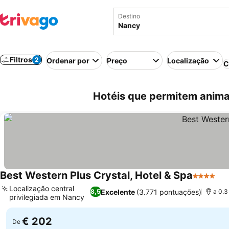
Destino
Filtros
2
Ordenar por
Preço
Localização
C
Hotéis que permitem anima
Best Western Plus Crystal, Hotel & Spa
4 Estrela
Ve
Localização central
Excelente
(3.771 pontuações)
8,5
a 0.3
privilegiada em Nancy
Ver preços
€ 202
De