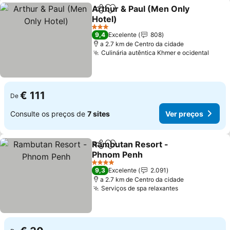
Arthur & Paul (Men Only
Partilhar
Adicionar aos favoritos
Hotel)
3 Estrelas
9,4
Excelente
808
a 2.7 km de Centro da cidade
Culinária autêntica Khmer e ocidental
€ 111
De
Consulte os preços de
7 sites
Ver preços
Rambutan Resort -
Partilhar
Adicionar aos favoritos
Phnom Penh
4 Estrelas
9,3
Excelente
2.091
a 2.7 km de Centro da cidade
Serviços de spa relaxantes