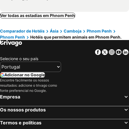
Ver todas as estadias em Phnom Penh
Comparador de Hotéis
Ásia
Camboja
Phnom Penh
Phnom Penh
Hotéis que permitem animais em Phnom Penh.
Facebook
Twitter
Insta
Yo
Selecione o seu país
Adicionar no Google
Encontre facilmente os nossos
resultados: adicione o trivago como
fonte preferencial no Google.
Empresa
Os nossos produtos
Termos e políticas