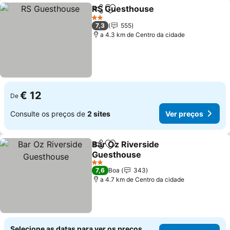
RS Guesthouse
Partilhar
Adicionar aos favoritos
2 Estrelas
7,3
555
a 4.3 km de Centro da cidade
€ 12
De
Consulte os preços de
2 sites
Ver preços
Bar Oz Riverside
Partilhar
Adicionar aos favoritos
Guesthouse
2 Estrelas
7,6
Boa
343
a 4.7 km de Centro da cidade
Selecione as datas para ver os preços