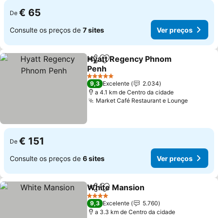
€ 65
De
Consulte os preços de
7 sites
Ver preços
Hyatt Regency Phnom
Partilhar
Adicionar aos favoritos
Penh
5 Estrelas
9,3
Excelente
2.034
a 4.1 km de Centro da cidade
Market Café Restaurant e Lounge
€ 151
De
Consulte os preços de
6 sites
Ver preços
White Mansion
Partilhar
Adicionar aos favoritos
4 Estrelas
9,3
Excelente
5.760
a 3.3 km de Centro da cidade