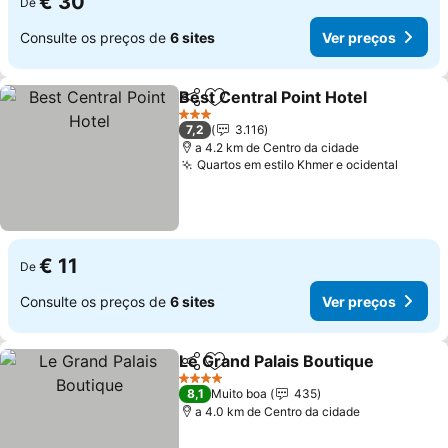
€ 30
De
Consulte os preços de
6 sites
Ver preços
Best Central Point Hotel
Partilhar
Adicionar aos favoritos
3 Estrelas
7,2
3.116
a 4.2 km de Centro da cidade
Quartos em estilo Khmer e ocidental
€ 11
De
Consulte os preços de
6 sites
Ver preços
Le Grand Palais Boutique
Partilhar
Adicionar aos favoritos
4 Estrelas
8,1
Muito boa
435
a 4.0 km de Centro da cidade