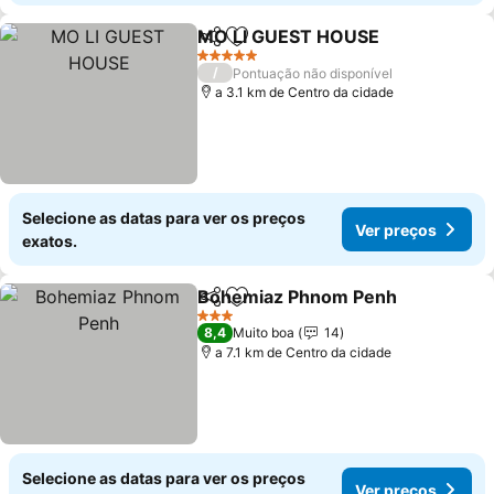
MO LI GUEST HOUSE
Partilhar
Adicionar aos favoritos
5 Estrelas
/
Pontuação não disponível
a 3.1 km de Centro da cidade
Selecione as datas para ver os preços
Ver preços
exatos.
Bohemiaz Phnom Penh
Partilhar
Adicionar aos favoritos
3 Estrelas
8,4
Muito boa
14
a 7.1 km de Centro da cidade
Selecione as datas para ver os preços
Ver preços