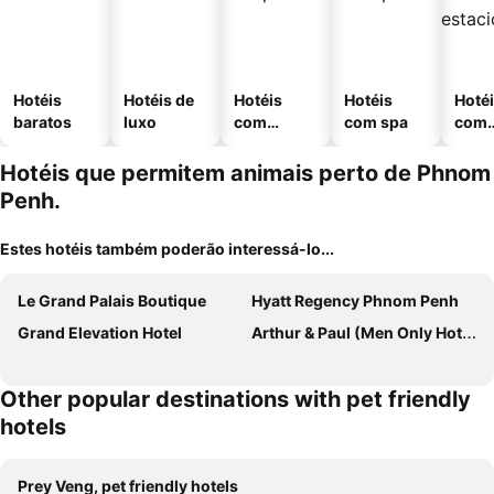
Hotéis
Hotéis de
Hotéis
Hotéis
Hoté
baratos
luxo
com
com spa
com
piscinas
esta
ment
Hotéis que permitem animais perto de Phnom
Penh.
Estes hotéis também poderão interessá-lo...
Le Grand Palais Boutique
Hyatt Regency Phnom Penh
Grand Elevation Hotel
Arthur & Paul (Men Only Hotel)
Other popular destinations with pet friendly
hotels
Prey Veng, pet friendly hotels