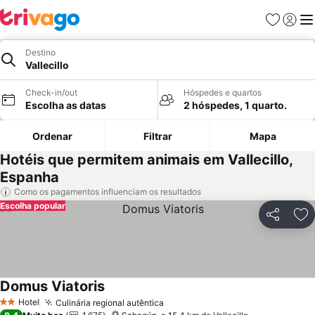
Favoritos
Iniciar
Me
Destino
Vallecillo
Check-in/out
Hóspedes e quartos
Escolha as datas
2 hóspedes, 1 quarto.
Ordenar
Filtrar
Mapa
Hotéis que permitem animais em Vallecillo,
Espanha
Como os pagamentos influenciam os resultados
Escolha popular
Partilhar
Ad
Domus Viatoris
Hotel
Culinária regional autêntica
2 Estrelas