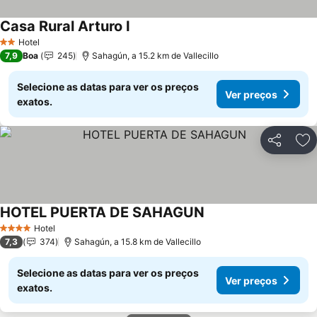
Casa Rural Arturo I
Hotel
2 Estrelas
7,9
Boa
245
Sahagún, a 15.2 km de Vallecillo
Selecione as datas para ver os preços
Ver preços
exatos.
Partilhar
Ad
HOTEL PUERTA DE SAHAGUN
Hotel
4 Estrelas
7,3
374
Sahagún, a 15.8 km de Vallecillo
Selecione as datas para ver os preços
Ver preços
exatos.