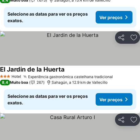
8,4
Muito boa
1.675
Sahagún, a 15.4 km de Vallecillo
Selecione as datas para ver os preços
Ver preços
exatos.
Partilhar
Ad
El Jardin de la Huerta
Hotel
Experiência gastronômica castelhana tradicional
3 Estrelas
8,4
Muito boa
267
Sahagún, a 12.9 km de Vallecillo
Selecione as datas para ver os preços
Ver preços
exatos.
Partilhar
Ad