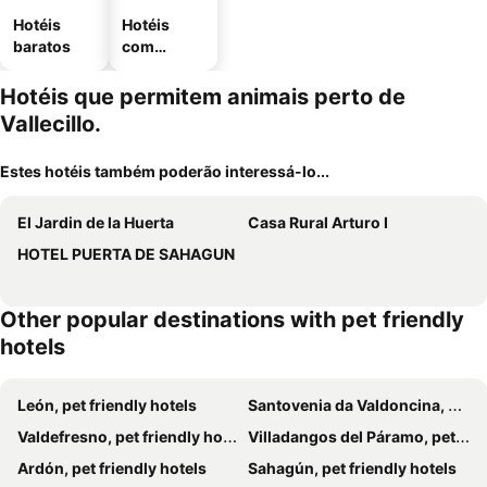
Hotéis
Hotéis
baratos
com
estaciona
mento
Hotéis que permitem animais perto de
Vallecillo.
Estes hotéis também poderão interessá-lo...
El Jardin de la Huerta
Casa Rural Arturo I
HOTEL PUERTA DE SAHAGUN
Other popular destinations with pet friendly
hotels
León, pet friendly hotels
Santovenia da Valdoncina, pet friendly hotels
Valdefresno, pet friendly hotels
Villadangos del Páramo, pet friendly hotels
Ardón, pet friendly hotels
Sahagún, pet friendly hotels