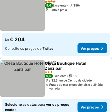
Ver p
4 Estrelas
9,6
Excelente
356
Junto à praia
€ 204
De
Consulte os preços de
7 sites
Ver preços
Oleza Boutique Hotel
Partilhar
Adicionar aos favoritos
Zanzibar
Ver preços
3 Estrelas
9,5
Excelente
160
a 32.3 km de Centro da cidade
Frutos do mar excepcionais e culinária
variada
Selecione as datas para ver os preços
Ver preços
exatos.