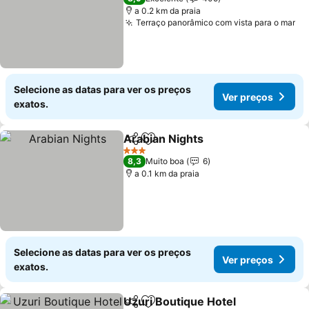
a 0.2 km da praia
Terraço panorâmico com vista para o mar
Ve
Selecione as datas para ver os preços
Ver preços
exatos.
Arabian Nights
Partilhar
Adicionar aos favoritos
Ver preços
3 Estrelas
8,3
Muito boa
6
a 0.1 km da praia
Selecione as datas para ver os preços
Ver preços
exatos.
Uzuri Boutique Hotel
Partilhar
Adicionar aos favoritos