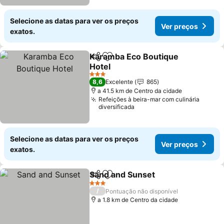
Selecione as datas para ver os preços
Ver preços
exatos.
Karamba Eco Boutique
Partilhar
Adicionar aos favoritos
Hotel
Ver preços
3 Estrelas
8,6
Excelente
865
a 41.5 km de Centro da cidade
Refeições à beira-mar com culinária
diversificada
Selecione as datas para ver os preços
Ver preços
exatos.
Sand and Sunset
Partilhar
Adicionar aos favoritos
Ver preço
3 Estrelas
/
Pontuação não disponível
a 1.8 km de Centro da cidade