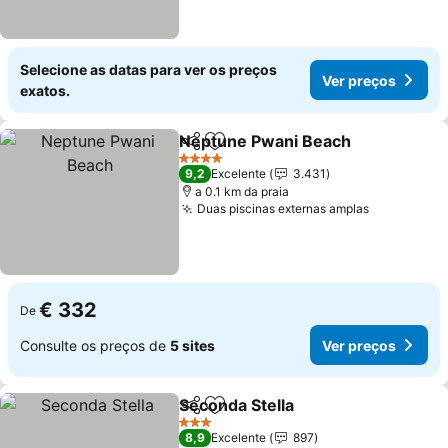
Selecione as datas para ver os preços
Ver preços
exatos.
Neptune Pwani Beach
Partilhar
Adicionar aos favoritos
Ver 
4 Estrelas
9,2
Excelente
3.431
a 0.1 km da praia
Duas piscinas externas amplas
Ver preço
€ 332
De
Consulte os preços de
5 sites
Ver preços
Seconda Stella
Partilhar
Adicionar aos favoritos
Ver preços
3 Estrelas
8,9
Excelente
897