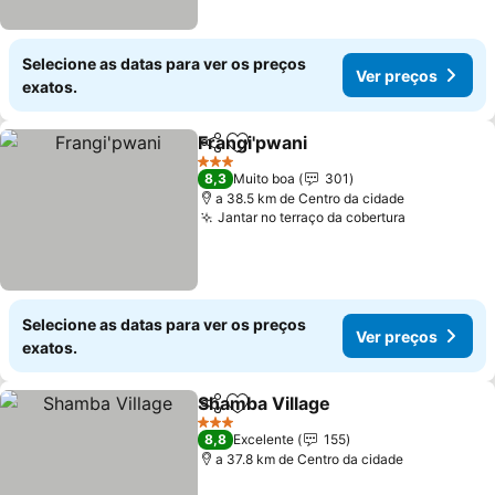
Selecione as datas para ver os preços
Ver preços
exatos.
Frangi'pwani
Partilhar
Adicionar aos favoritos
Ver preços
3 Estrelas
8,3
Muito boa
301
a 38.5 km de Centro da cidade
Jantar no terraço da cobertura
Ver preço
Selecione as datas para ver os preços
Ver preços
exatos.
Shamba Village
Partilhar
Adicionar aos favoritos
Ver preços
3 Estrelas
8,8
Excelente
155
a 37.8 km de Centro da cidade