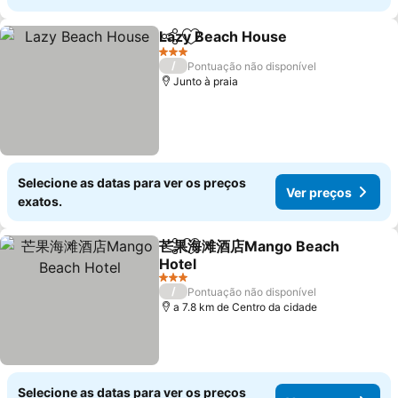
Lazy Beach House
Partilhar
Adicionar aos favoritos
Ver pre
3 Estrelas
/
Pontuação não disponível
Junto à praia
Selecione as datas para ver os preços
Ver preços
exatos.
芒果海滩酒店Mango Beach
Partilhar
Adicionar aos favoritos
Hotel
Ver preços
3 Estrelas
/
Pontuação não disponível
a 7.8 km de Centro da cidade
Selecione as datas para ver os preços