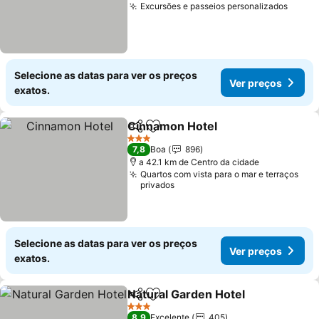
Excursões e passeios personalizados
Ver p
Selecione as datas para ver os preços
Ver preços
exatos.
Cinnamon Hotel
Partilhar
Adicionar aos favoritos
Ver preço
3 Estrelas
7,8
Boa
896
a 42.1 km de Centro da cidade
Quartos com vista para o mar e terraços
privados
Selecione as datas para ver os preços
Ver preços
exatos.
Natural Garden Hotel
Partilhar
Adicionar aos favoritos
Ver 
3 Estrelas
8,9
Excelente
405