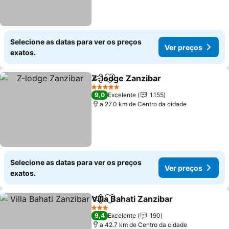
Selecione as datas para ver os preços
Ver preços
exatos.
Z-lodge Zanzibar
Partilhar
Adicionar aos favoritos
Ver preç
5 Estrelas
9,0
Excelente
1.155
a 27.0 km de Centro da cidade
Selecione as datas para ver os preços
Ver preços
exatos.
Villa Bahati Zanzibar
Partilhar
Adicionar aos favoritos
Ver p
3 Estrelas
9,4
Excelente
190
a 42.7 km de Centro da cidade