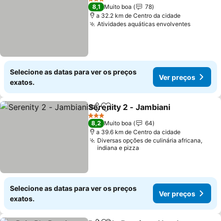
3 Estrelas
8,1
Muito boa
78
a 32.2 km de Centro da cidade
Atividades aquáticas envolventes
Ver pre
Selecione as datas para ver os preços
Ver preços
exatos.
Serenity 2 - Jambiani
Partilhar
Adicionar aos favoritos
Ver 
3 Estrelas
8,2
Muito boa
64
a 39.6 km de Centro da cidade
Diversas opções de culinária africana,
indiana e pizza
Selecione as datas para ver os preços
Ver preços
exatos.