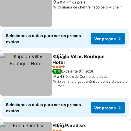
a 0.4 km da praia
Culinária de chef treinado pelo Michelin
Ver
Selecione as datas para ver os preços
Ver preços
exatos.
Kupaga Villas Boutique
Partilhar
Adicionar aos favoritos
Hotel
Ver preços
4 Estrelas
9,4
Excelente
926
a 43.0 km de Centro da cidade
Experiência gastronômica com vista para o
mar
Selecione as datas para ver os preços
Ver preços
exatos.
Eden Paradise
Partilhar
Adicionar aos favoritos
Ver preços