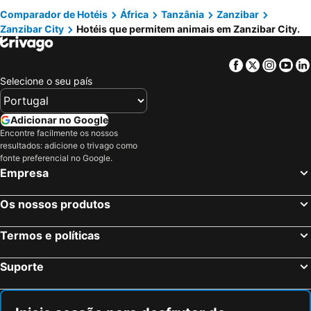
Comparador de Hotéis
África
Tanzânia
Zanzibar
Nungwi Ocean View
Lovers Private villa in Mbweni
Zanzibar City
Hotéis que permitem animais em Zanzibar City.
Z Ocean Kihinani
Facebook
Twitter
Insta
Yo
Selecione o seu país
Adicionar no Google
Encontre facilmente os nossos
resultados: adicione o trivago como
fonte preferencial no Google.
Empresa
Os nossos produtos
Termos e políticas
Suporte