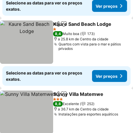
Selecione as datas para ver os preços
Ver preços
exatos.
Kaure Sand Beach Lodge
Partilhar
Adicionar aos favoritos
V
1 Estrelas
8,4
Muito boa
173
a 25.8 km de Centro da cidade
Quartos com vista para o mar e pátios
privados
Selecione as datas para ver os preços
Ver preços
exatos.
Sunny Villa Matemwe
Partilhar
Adicionar aos favoritos
Ver 
3 Estrelas
8,8
Excelente
252
a 36.7 km de Centro da cidade
Instalações para esportes aquáticos
Ver pr