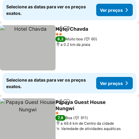
Selecione as datas para ver os preços
Ver preços
exatos.
Hotel Chavda
Partilhar
Adicionar aos favoritos
Ver preços
2 Estrelas
8,2
Muito boa
60
a 0.2 km da praia
Selecione as datas para ver os preços
Ver preços
exatos.
Papaya Guest House
Partilhar
Adicionar aos favoritos
Nungwi
Ver preços
1 Estrelas
7,8
Boa
911
a 49.4 km de Centro da cidade
Variedade de atividades aquáticas
Ver pre