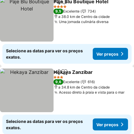
Paje Blu Boutique Hotel
Partilhar
Adicionar aos favoritos
Ve
4 Estrelas
9,5
Excelente
734
a 38.0 km de Centro da cidade
Uma jornada culinária diversa
Ver preços
Selecione as datas para ver os preços
Ver preços
exatos.
Hekaya Zanzibar
Partilhar
Adicionar aos favoritos
Ver preço
3 Estrelas
9,6
Excelente
616
a 34.8 km de Centro da cidade
Acesso direto à praia e vista para o mar
Ver 
Selecione as datas para ver os preços
Ver preços
exatos.