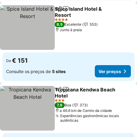
Spice Island Hotel &
Partilhar
Adicionar aos favoritos
Resort
Ver preços
4 Estrelas
8,5
Excelente
553
Junto à praia
€ 151
De
Consulte os preços de
5 sites
Ver preços
Tropicana Kendwa Beach
Partilhar
Adicionar aos favoritos
Hotel
Ver preços
3 Estrelas
7,6
Boa
373
a 46.6 km de Centro da cidade
Experiências gastronômicas locais
autênticas