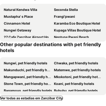
Natural Kendwa Villa
Seconda Stella
Mustapha' s Place
Frangi'pwani
Cinnamon Hotel
Karamba Eco Boutique Hotel
Nungwi Getaway
Kupaga Villas Boutique Hotel
27 Cafe Zanzibar Airport Hotel
Neptune Pwani Beach
Other popular destinations with pet friendly
Spice Island Hotel & Resort
TIANDE Boutique Hotel
hotels
The Garden
Eden Paradise
Arabian Nights
L'Oasis Beach
Nungwi, pet friendly hotels
Chwaka, pet friendly hotels
Papaya Guest House Nungwi
Hekaya Zanzibar
Makunduchi, pet friendly hotels
Matemwe, pet friendly hotels
Z-lodge Zanzibar
Tropicana Kendwa Beach Hotel
Mangapwani, pet friendly hotels
Mkokotoni, pet friendly hotels
Safira Blu Luxury Resort & Villas
Shamba Village
Stone Town, pet friendly hotels
Koani, pet friendly hotels
Ndame Beach Lodge
Uzuri Boutique Hotel
Bagamoyo, pet friendly hotels
Bububu, pet friendly hotels
Imani Beach Villa
Pakachi Beach
Ver todas as estadias em Zanzibar City
Matemwe Retreat
Zan View
Hakuna Matata
Mudi House