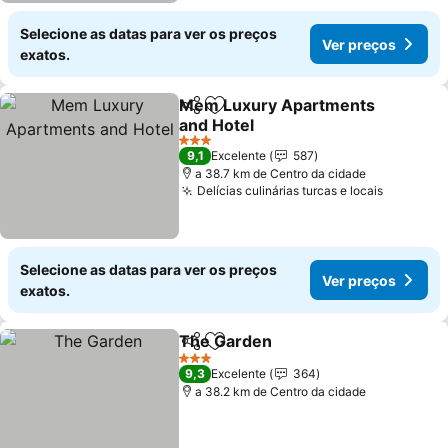
Selecione as datas para ver os preços
Ver preços
exatos.
Mem Luxury Apartments
Partilhar
Adicionar aos favoritos
and Hotel
Ver preços
3 Estrelas
9,1
Excelente
587
a 38.7 km de Centro da cidade
Delícias culinárias turcas e locais
Ver preç
Selecione as datas para ver os preços
Ver preços
exatos.
The Garden
Partilhar
Adicionar aos favoritos
Ver preços
3 Estrelas
9,3
Excelente
364
a 38.2 km de Centro da cidade