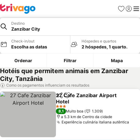
Favoritos
Iniciar
Me
Destino
Zanzibar City
Check-in/out
Hóspedes e quartos
Escolha as datas
2 hóspedes, 1 quarto.
Ordenar
Filtrar
Mapa
Hotéis que permitem animais em Zanzibar
City, Tanzânia
Como os pagamentos influenciam os resultados
27 Cafe Zanzibar Airport
Partilhar
Adicionar aos favoritos
Hotel
Ver preços
3 Estrelas
8,1
Muito boa
1.309
a 5.3 km de Centro da cidade
Experiência culinária italiana autêntica
Ver 