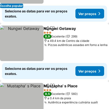
Escolha popular
Selecione as datas para ver os preços
Ver preços
exatos.
Nungwi Getaway
Partilhar
Adicionar aos favoritos
Ver preç
3 Estrelas
8,9
Excelente
299
a 49.4 km de Centro da cidade
Pizzas autênticas assadas em forno a lenha
Selecione as datas para ver os preços
Ver preços
exatos.
Mustapha' s Place
Partilhar
Adicionar aos favoritos
Ver preç
3 Estrelas
8,5
Excelente
560
a 0.4 km da praia
Autêntica experiência culinária suaíli
Ver p