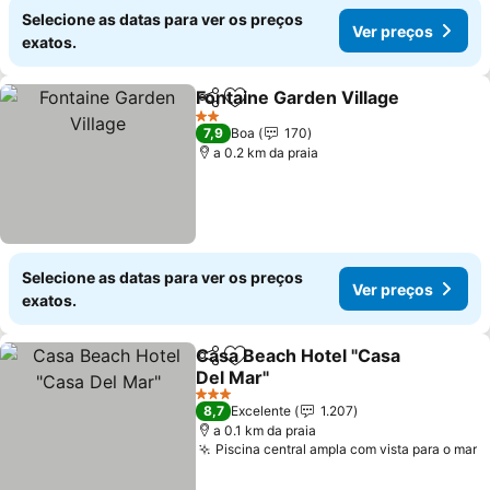
Selecione as datas para ver os preços
Ver preços
exatos.
Fontaine Garden Village
Partilhar
Adicionar aos favoritos
Ve
2 Estrelas
7,9
Boa
170
a 0.2 km da praia
Selecione as datas para ver os preços
Ver preços
exatos.
Casa Beach Hotel "Casa
Partilhar
Adicionar aos favoritos
Del Mar"
Ver preços
3 Estrelas
8,7
Excelente
1.207
a 0.1 km da praia
Piscina central ampla com vista para o mar
V