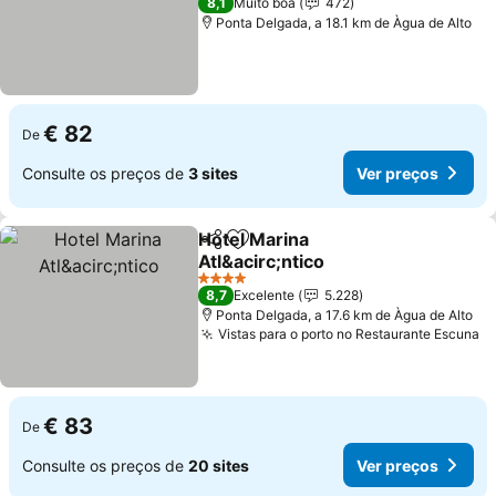
8,1
Muito boa
472
Ponta Delgada, a 18.1 km de Àgua de Alto
€ 82
De
Consulte os preços de
3 sites
Ver preços
Hotel Marina
Partilhar
Adicionar aos favoritos
Atl&acirc;ntico
4 Estrelas
8,7
Excelente
5.228
Ponta Delgada, a 17.6 km de Àgua de Alto
Vistas para o porto no Restaurante Escuna
€ 83
De
Consulte os preços de
20 sites
Ver preços