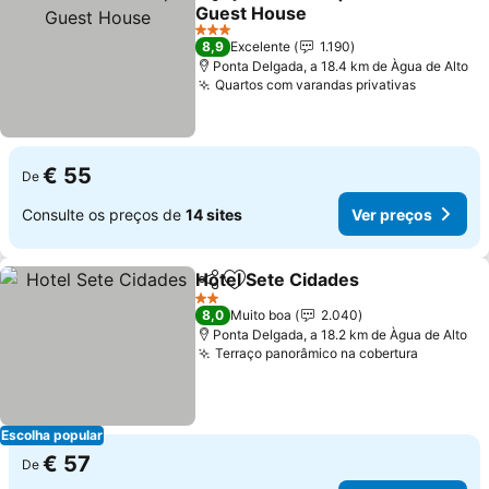
Partilhar
Adicionar aos favoritos
Guest House
3 Estrelas
8,9
Excelente
1.190
Ponta Delgada, a 18.4 km de Àgua de Alto
Quartos com varandas privativas
€ 55
De
Consulte os preços de
14 sites
Ver preços
Hotel Sete Cidades
Partilhar
Adicionar aos favoritos
2 Estrelas
8,0
Muito boa
2.040
Ponta Delgada, a 18.2 km de Àgua de Alto
Terraço panorâmico na cobertura
Escolha popular
€ 57
De