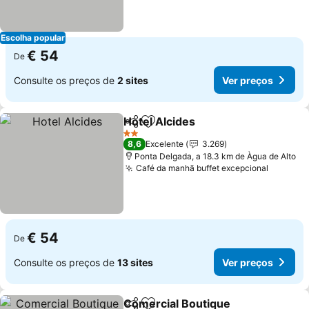
Escolha popular
€ 54
De
Consulte os preços de
2 sites
Ver preços
Hotel Alcides
Partilhar
Adicionar aos favoritos
2 Estrelas
8,6
Excelente
3.269
Ponta Delgada, a 18.3 km de Àgua de Alto
Café da manhã buffet excepcional
€ 54
De
Consulte os preços de
13 sites
Ver preços
Comercial Boutique