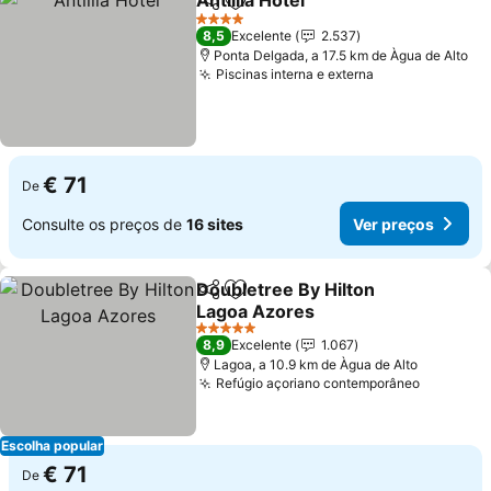
Antillia Hotel
Partilhar
Adicionar aos favoritos
4 Estrelas
8,5
Excelente
2.537
Ponta Delgada, a 17.5 km de Àgua de Alto
Piscinas interna e externa
€ 71
De
Consulte os preços de
16 sites
Ver preços
Doubletree By Hilton
Partilhar
Adicionar aos favoritos
Lagoa Azores
5 Estrelas
8,9
Excelente
1.067
Lagoa, a 10.9 km de Àgua de Alto
Refúgio açoriano contemporâneo
Escolha popular
€ 71
De