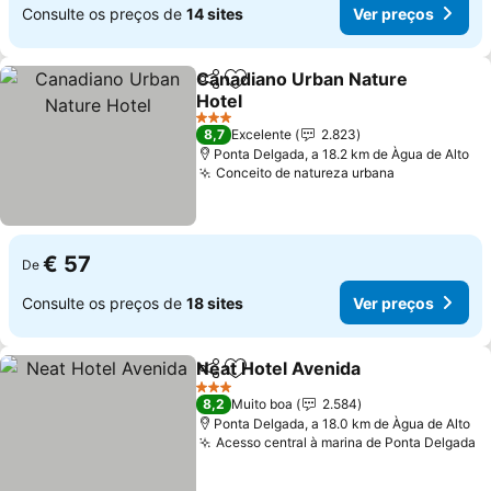
Consulte os preços de
14 sites
Ver preços
Canadiano Urban Nature
Partilhar
Adicionar aos favoritos
Hotel
3 Estrelas
8,7
Excelente
2.823
Ponta Delgada, a 18.2 km de Àgua de Alto
Conceito de natureza urbana
€ 57
De
Consulte os preços de
18 sites
Ver preços
Neat Hotel Avenida
Partilhar
Adicionar aos favoritos
3 Estrelas
8,2
Muito boa
2.584
Ponta Delgada, a 18.0 km de Àgua de Alto
Acesso central à marina de Ponta Delgada