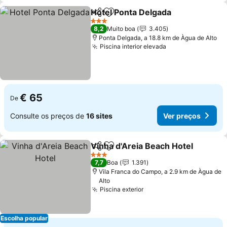
Hotel Ponta Delgada
Partilhar
Adicionar aos favoritos
3 Estrelas
8,2
Muito boa
3.405
Ponta Delgada, a 18.8 km de Àgua de Alto
Piscina interior elevada
€ 65
De
Consulte os preços de
16 sites
Ver preços
Vinha d'Areia Beach Hotel
Partilhar
Adicionar aos favoritos
3 Estrelas
7,7
Boa
1.391
Vila Franca do Campo, a 2.9 km de Àgua de
Alto
Piscina exterior
Escolha popular