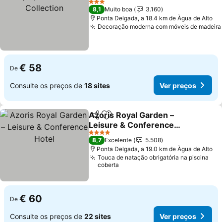
3 Estrelas
8,1
Muito boa
3.160
Ponta Delgada, a 18.4 km de Àgua de Alto
Decoração moderna com móveis de madeira
€ 58
De
Consulte os preços de
18 sites
Ver preços
Azoris Royal Garden –
Partilhar
Adicionar aos favoritos
Leisure & Conference
Hotel
4 Estrelas
8,7
Excelente
5.508
Ponta Delgada, a 19.0 km de Àgua de Alto
Touca de natação obrigatória na piscina
coberta
€ 60
De
Consulte os preços de
22 sites
Ver preços