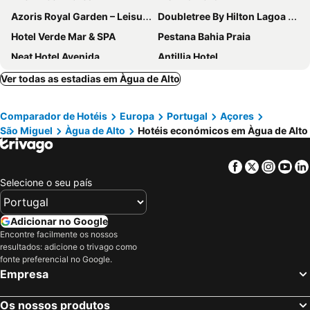
Azoris Royal Garden – Leisure & Conference Hotel
Doubletree By Hilton Lagoa Azores
Hotel Verde Mar & SPA
Pestana Bahia Praia
Neat Hotel Avenida
Antillia Hotel
Hotel Ponta Delgada
Terra Nostra Garden Hotel
Ver todas as estadias em Àgua de Alto
Hotel Gaivota Azores
Hotel Alcides
Comparador de Hotéis
Europa
Portugal
Açores
Hotel Do Colegio
Caloura Hotel Resort
São Miguel
Àgua de Alto
Hotéis económicos em Àgua de Alto
Lena's Home
Hotel Marina Atl&acirc;ntico
The Azoriani Boutique, Ascend Hotel Collection
Delta Hotels by Marriott Azores
Facebook
Twitter
Insta
Yo
Octant Furnas
S&atilde;o Miguel Park Hotel
Selecione o seu país
Grand Hotel A&ccedil;ores Atl&acirc;ntico
Hotel Matriz
Vinha d'Areia Beach Hotel
Canadiano Urban Nature Hotel
Adicionar no Google
Encontre facilmente os nossos
Hotel Talisman
Vila Gale Collection S.Miguel
resultados: adicione o trivago como
Aparthotel Barracuda
Mercure Ponta Delgada Azores
fonte preferencial no Google.
Empresa
Octant Ponta Delgada
Hotel Sete Cidades
ANC Experience Resort
ANC Resort
Os nossos produtos