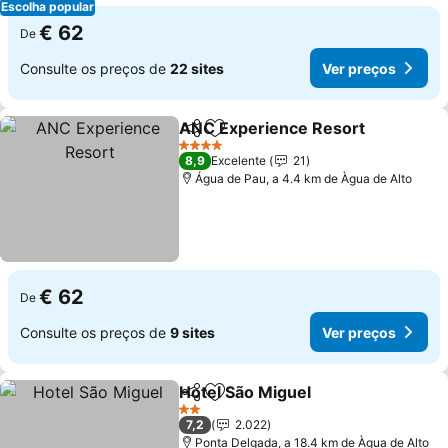
Escolha popular
€ 62
De
Consulte os preços de
22 sites
Ver preços
ANC Experience Resort
Partilhar
Adicionar aos favoritos
4 Estrelas
8,9
Excelente
21
Água de Pau, a 4.4 km de Àgua de Alto
€ 62
De
Consulte os preços de
9 sites
Ver preços
Hotel São Miguel
Partilhar
Adicionar aos favoritos
2 Estrelas
7,2
2.022
Ponta Delgada, a 18.4 km de Àgua de Alto