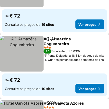
€ 72
De
Consulte os preços de
19 sites
Ver preços
AC-Armazéns
Partilhar
Adicionar aos favoritos
Cogumbreiro
3 Estrelas
9,1
Excelente
1.039
Ponta Delgada, a 18.3 km de Àgua de Alto
Quartos personalizados com tema de ilha
€ 72
De
Consulte os preços de
10 sites
Ver preços
Hotel Gaivota Azores
Partilhar
Adicionar aos favoritos