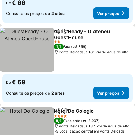
€ 66
De
Consulte os preços de
2 sites
Ver preços
GuestReady - O Ateneu
Partilhar
Adicionar aos favoritos
GuestHouse
2 Estrelas
7,7
Boa
356
Ponta Delgada, a 18.1 km de Àgua de Alto
€ 69
De
Consulte os preços de
2 sites
Ver preços
Hotel Do Colegio
Partilhar
Adicionar aos favoritos
4 Estrelas
8,6
Excelente
3.907
Ponta Delgada, a 18.4 km de Àgua de Alto
Localização central em Ponta Delgada