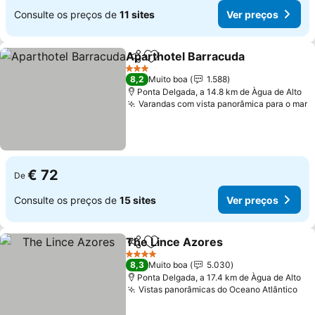
Consulte os preços de
11 sites
Ver preços
Aparthotel Barracuda
Partilhar
Adicionar aos favoritos
3 Estrelas
8,2
Muito boa
1.588
Ponta Delgada, a 14.8 km de Àgua de Alto
Varandas com vista panorâmica para o mar
€ 72
De
Consulte os preços de
15 sites
Ver preços
The Lince Azores
Partilhar
Adicionar aos favoritos
4 Estrelas
8,3
Muito boa
5.030
Ponta Delgada, a 17.4 km de Àgua de Alto
Vistas panorâmicas do Oceano Atlântico