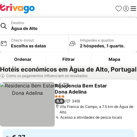
Favoritos
Iniciar
Me
Destino
Àgua de Alto
Check-in/out
Hóspedes e quartos
Escolha as datas
2 hóspedes, 1 quarto.
Ordenar
Filtrar
Mapa
Hotéis económicos em Àgua de Alto, Portugal
Como os pagamentos influenciam os resultados
Residencia Bem Estar
Partilhar
Adicionar aos favoritos
Dona Adelina
3 Estrelas
6,6
349
Vila Franca do Campo, a 7.5 km de Àgua de
Alto
Acesso a atividades de pesca locais