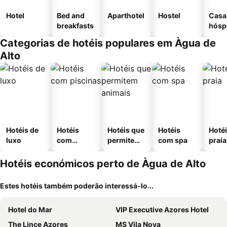
Hotel
Bed and
Aparthotel
Hostel
Casa
breakfasts
hósp
Categorias de hotéis populares em Àgua de
Alto
Hotéis de
Hotéis
Hotéis que
Hotéis
Hotéi
luxo
com
permitem
com spa
praia
piscinas
animais
Hotéis económicos perto de Àgua de Alto
Estes hotéis também poderão interessá-lo...
Hotel do Mar
VIP Executive Azores Hotel
The Lince Azores
MS Vila Nova