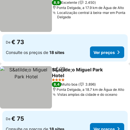
4 Estrelas
8,9
Excelente
2.450
Ponta Delgada, a 17.9 km de Àgua de Alto
Localização central à beira-mar em Ponta
Delgada
€ 73
De
Consulte os preços de
18 sites
Ver preços
S&atilde;o Miguel Park
Partilhar
Adicionar aos favoritos
Hotel
4 Estrelas
8,4
Muito boa
3.896
Ponta Delgada, a 18.7 km de Àgua de Alto
Vistas amplas da cidade e do oceano
€ 75
De
Consulte os preços de
18 sites
Ver preços