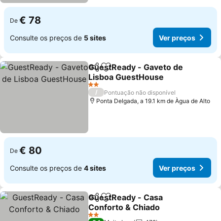
€ 78
De
Consulte os preços de
5 sites
Ver preços
GuestReady - Gaveto de
Partilhar
Adicionar aos favoritos
Lisboa GuestHouse
2 Estrelas
/
Pontuação não disponível
Ponta Delgada, a 19.1 km de Àgua de Alto
€ 80
De
Consulte os preços de
4 sites
Ver preços
GuestReady - Casa
Partilhar
Adicionar aos favoritos
Conforto & Chiado
2 Estrelas