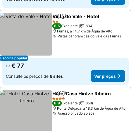
Vista do Vale - Hotel
Partilhar
Adicionar aos favoritos
2 Estrelas
8,5
Excelente
804
Furnas, a 14.7 km de Àgua de Alto
Vistas panorâmicas do Vale das Furnas
Escolha popular
€ 77
De
Consulte os preços de
6 sites
Ver preços
Hotel Casa Hintze Ribeiro
Partilhar
Adicionar aos favoritos
4 Estrelas
8,9
Excelente
858
Ponta Delgada, a 18.3 km de Àgua de Alto
Acesso privado ao spa