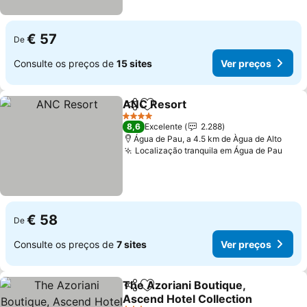
€ 57
De
Consulte os preços de
15 sites
Ver preços
ANC Resort
Partilhar
Adicionar aos favoritos
4 Estrelas
8,6
Excelente
2.288
Água de Pau, a 4.5 km de Àgua de Alto
Localização tranquila em Água de Pau
€ 58
De
Consulte os preços de
7 sites
Ver preços
The Azoriani Boutique,
Partilhar
Adicionar aos favoritos
Ascend Hotel Collection