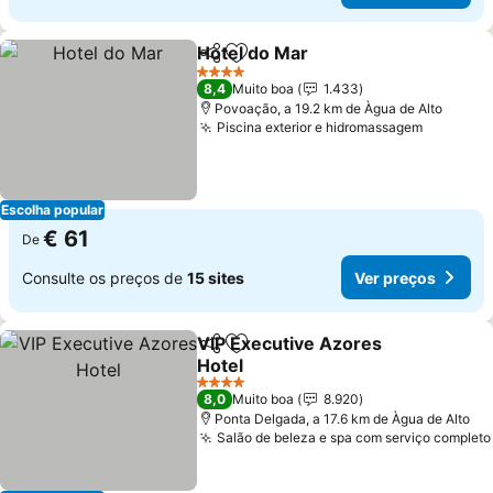
Hotel do Mar
Partilhar
Adicionar aos favoritos
4 Estrelas
8,4
Muito boa
1.433
Povoação, a 19.2 km de Àgua de Alto
Piscina exterior e hidromassagem
Escolha popular
€ 61
De
Consulte os preços de
15 sites
Ver preços
VIP Executive Azores
Partilhar
Adicionar aos favoritos
Hotel
4 Estrelas
8,0
Muito boa
8.920
Ponta Delgada, a 17.6 km de Àgua de Alto
Salão de beleza e spa com serviço completo