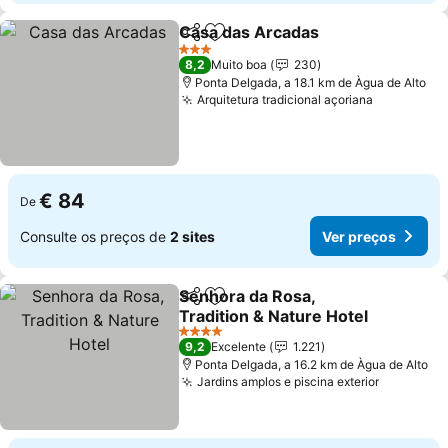
Casa das Arcadas
Partilhar
Adicionar aos favoritos
3 Estrelas
8,2
Muito boa
230
Ponta Delgada, a 18.1 km de Àgua de Alto
Arquitetura tradicional açoriana
€ 84
De
Consulte os preços de
2 sites
Ver preços
Senhora da Rosa,
Partilhar
Adicionar aos favoritos
Tradition & Nature Hotel
4 Estrelas
9,2
Excelente
1.221
Ponta Delgada, a 16.2 km de Àgua de Alto
Jardins amplos e piscina exterior