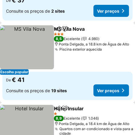
€ 37
De
Consulte os preços de
2 sites
Ver preços
MS Vila Nova
Partilhar
Adicionar aos favoritos
3 Estrelas
8,5
Excelente
4.980
Ponta Delgada, a 18.8 km de Àgua de Alto
Piscina exterior aquecida
Escolha popular
€ 41
De
Consulte os preços de
19 sites
Ver preços
Hotel Insular
Partilhar
Adicionar aos favoritos
1 Estrelas
8,9
Excelente
1.046
Ponta Delgada, a 18.4 km de Àgua de Alto
Quartos com ar-condicionado e vista para a
cidade