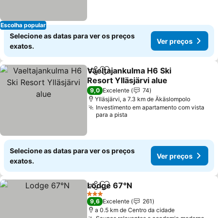
Escolha popular
Selecione as datas para ver os preços
Ver preços
exatos.
Vaeltajankulma H6 Ski
Partilhar
Adicionar aos favoritos
Resort Ylläsjärvi alue
Ver preços
9,0
Excelente
74
Ylläsjärvi, a 7.3 km de Äkäslompolo
Investimento em apartamento com vista
para a pista
Selecione as datas para ver os preços
Ver preços
exatos.
Lodge 67°N
Partilhar
Adicionar aos favoritos
Ver preços
3 Estrelas
9,6
Excelente
261
a 0.5 km de Centro da cidade