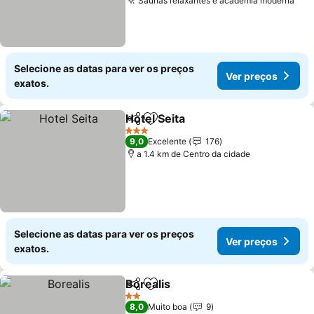
Saunas relaxantes e academia moderna
Ver
Selecione as datas para ver os preços
Ver preços
exatos.
Hotel Seita
Partilhar
Adicionar aos favoritos
Ver preços
3 Estrelas
9,0
Excelente
176
a 1.4 km de Centro da cidade
Selecione as datas para ver os preços
Ver preços
exatos.
Borealis
Partilhar
Adicionar aos favoritos
Ver preços
2 Estrelas
8,0
Muito boa
9