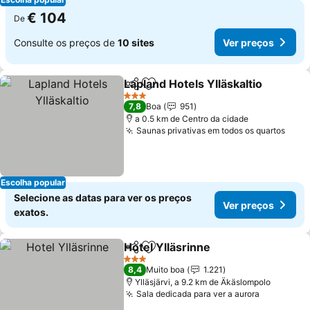
€ 104
De
Consulte os preços de
10 sites
Ver preços
Lapland Hotels Ylläskaltio
Partilhar
Adicionar aos favoritos
3 Estrelas
7,8
Boa
951
a 0.5 km de Centro da cidade
Saunas privativas em todos os quartos
Ver 
Escolha popular
Selecione as datas para ver os preços
Ver preços
exatos.
Hotel Ylläsrinne
Partilhar
Adicionar aos favoritos
Ver preço
3 Estrelas
8,4
Muito boa
1.221
Ylläsjärvi, a 9.2 km de Äkäslompolo
Sala dedicada para ver a aurora
Ver preço