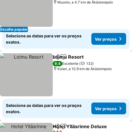
Muonio, a 4.7 km de Äkäslompolo
Escolha popular
Selecione as datas para ver os preços
Ver preços
exatos.
Loimu Resort
Partilhar
Adicionar aos favoritos
Ver preços
9,4
Excelente
132
Kolari, a 10.9 km de Äkäslompolo
Selecione as datas para ver os preços
Ver preços
exatos.
Hotel Ylläsrinne Deluxe
Partilhar
Adicionar aos favoritos
Ve