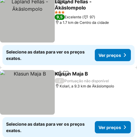
Lapland Fellas -
Partilhar
Adicionar aos favoritos
Äkäslompolo
Ver preços
3 Estrelas
9,5
Excelente
97
a 1.7 km de Centro da cidade
Selecione as datas para ver os preços
Ver preços
exatos.
Klasun Maja B
Partilhar
Adicionar aos favoritos
Ver preços
/
Pontuação não disponível
Kolari, a 9.3 km de Äkäslompolo
Selecione as datas para ver os preços
Ver preços
exatos.