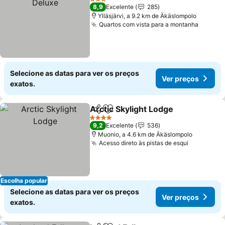
3 Estrelas
8,9
Excelente
285
Ylläsjärvi, a 9.2 km de Äkäslompolo
Quartos com vista para a montanha
Ver pr
Selecione as datas para ver os preços
Ver preços
exatos.
Arctic Skylight Lodge
Partilhar
Adicionar aos favoritos
Ver 
4 Estrelas
9,2
Excelente
536
Muonio, a 4.6 km de Äkäslompolo
Acesso direto às pistas de esqui
Ver preço
Escolha popular
Selecione as datas para ver os preços
Ver preços
exatos.