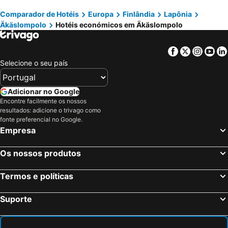
Comparador de Hotéis
Europa
Finlândia
Lapônia
Äkäslompolo
Hotéis económicos em Äkäslompolo
Facebook
Twitter
Insta
Yo
Selecione o seu país
Adicionar no Google
Encontre facilmente os nossos
resultados: adicione o trivago como
fonte preferencial no Google.
Empresa
Os nossos produtos
Termos e políticas
Suporte