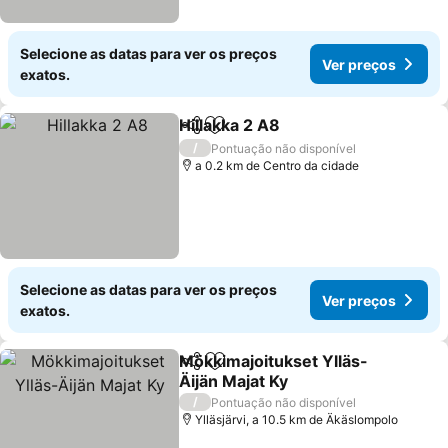
Selecione as datas para ver os preços
Ver preços
exatos.
Hillakka 2 A8
Partilhar
Adicionar aos favoritos
Ver preços
/
Pontuação não disponível
a 0.2 km de Centro da cidade
Selecione as datas para ver os preços
Ver preços
exatos.
Mökkimajoitukset Ylläs-
Partilhar
Adicionar aos favoritos
Äijän Majat Ky
Ver preços
/
Pontuação não disponível
Ylläsjärvi, a 10.5 km de Äkäslompolo