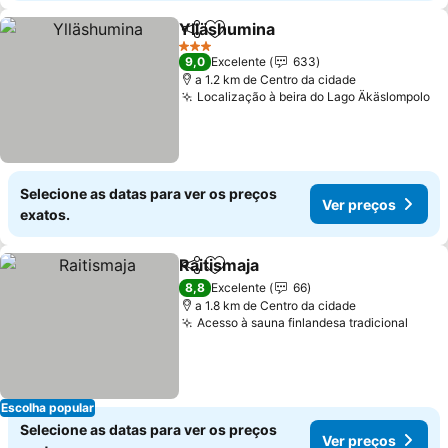
Ylläshumina
Partilhar
Adicionar aos favoritos
Ver preços
3 Estrelas
9,0
Excelente
633
a 1.2 km de Centro da cidade
Localização à beira do Lago Äkäslompolo
Ve
Selecione as datas para ver os preços
Ver preços
exatos.
Raitismaja
Partilhar
Adicionar aos favoritos
Ver preços
8,8
Excelente
66
a 1.8 km de Centro da cidade
Acesso à sauna finlandesa tradicional
Ver 
Escolha popular
Selecione as datas para ver os preços
Ver preços