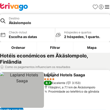
Favoritos
Iniciar
Me
Destino
Äkäslompolo
Check-in/out
Hóspedes e quartos
Escolha as datas
2 hóspedes, 1 quarto.
Ordenar
Filtrar
Mapa
Hotéis económicos em Äkäslompolo,
Finlândia
Como os pagamentos influenciam os resultados
Lapland Hotels Saaga
Partilhar
Adicionar aos favoritos
Ver 
4 Estrelas
8,7
Excelente
3.153
Ylläsjärvi, a 7.1 km de Äkäslompolo
Proximidade ao teleférico da gôndola
Ver p
Escolha popular