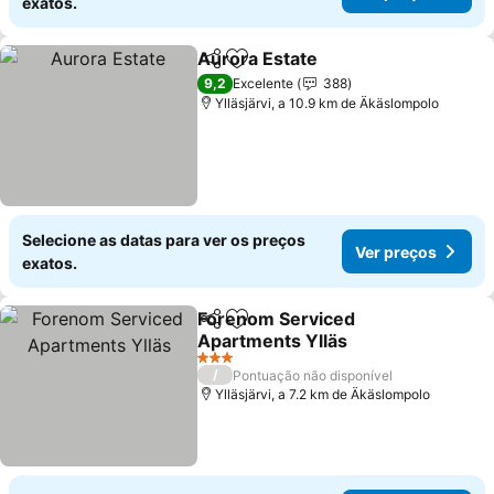
exatos.
Aurora Estate
Partilhar
Adicionar aos favoritos
Ver preços
9,2
Excelente
388
Ylläsjärvi, a 10.9 km de Äkäslompolo
Selecione as datas para ver os preços
Ver preços
exatos.
Forenom Serviced
Partilhar
Adicionar aos favoritos
Apartments Ylläs
Ver preços
3 Estrelas
/
Pontuação não disponível
Ylläsjärvi, a 7.2 km de Äkäslompolo