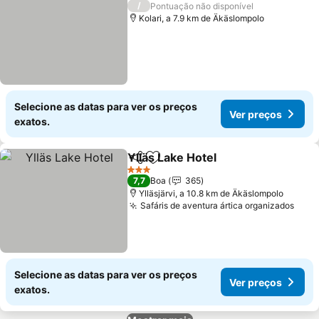
/
Pontuação não disponível
Kolari, a 7.9 km de Äkäslompolo
Selecione as datas para ver os preços
Ver preços
exatos.
Ylläs Lake Hotel
Partilhar
Adicionar aos favoritos
Ver preço
3 Estrelas
7,7
Boa
365
Ylläsjärvi, a 10.8 km de Äkäslompolo
Safáris de aventura ártica organizados
Ver 
Selecione as datas para ver os preços
Ver preços
exatos.