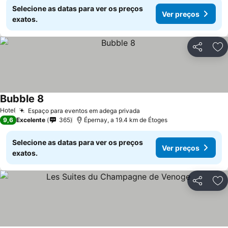
Selecione as datas para ver os preços
Ver preços
exatos.
Partilhar
Ad
Bubble 8
Hotel
Espaço para eventos em adega privada
9,6
Excelente
365
Épernay, a 19.4 km de Étoges
Selecione as datas para ver os preços
Ver preços
exatos.
Partilhar
Ad