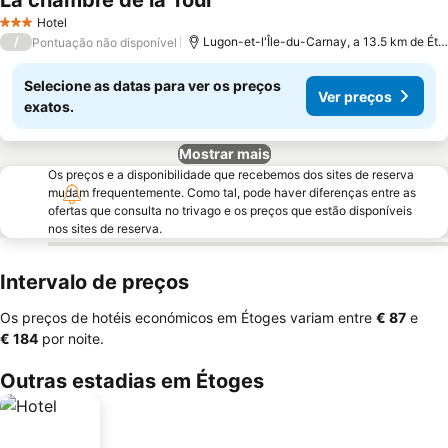
La chambre de la Tour
Hotel
3 Estrelas
/
Lugon-et-l'Île-du-Carnay, a 13.5 km de Étoges
Pontuação não disponível
Selecione as datas para ver os preços
Ver preços
exatos.
Mostrar mais
Os preços e a disponibilidade que recebemos dos sites de reserva
mudam frequentemente. Como tal, pode haver diferenças entre as
ofertas que consulta no trivago e os preços que estão disponíveis
nos sites de reserva.
Intervalo de preços
Os preços de hotéis económicos em Étoges variam entre
‎€ 87
e
‎€ 184
por noite.
Outras estadias em Étoges