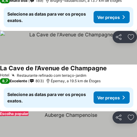
8,4
Muito boa
189
Brugny-Vaudancourt, a 13.7 km de Étoges
Selecione as datas para ver os preços
Ver preços
exatos.
Partilhar
Ad
La Cave de l'Avenue de Champagne
Hotel
Restaurante refinado com terraço-jardim
8,7
Excelente
803
Épernay, a 19.5 km de Étoges
Selecione as datas para ver os preços
Ver preços
exatos.
Escolha popular
Partilhar
Ad