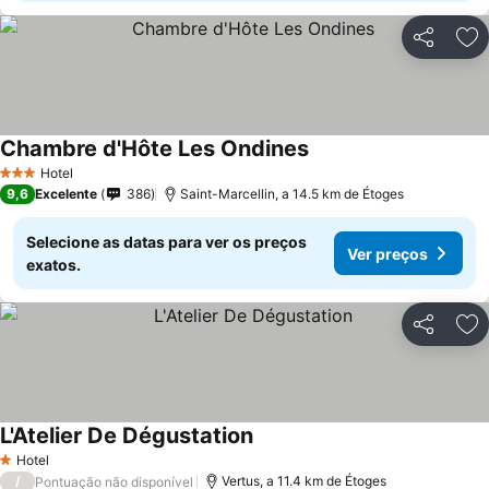
Partilhar
Ad
Chambre d'Hôte Les Ondines
Hotel
3 Estrelas
9,6
Excelente
386
Saint-Marcellin, a 14.5 km de Étoges
Selecione as datas para ver os preços
Ver preços
exatos.
Partilhar
Ad
L'Atelier De Dégustation
Hotel
1 Estrelas
/
Vertus, a 11.4 km de Étoges
Pontuação não disponível