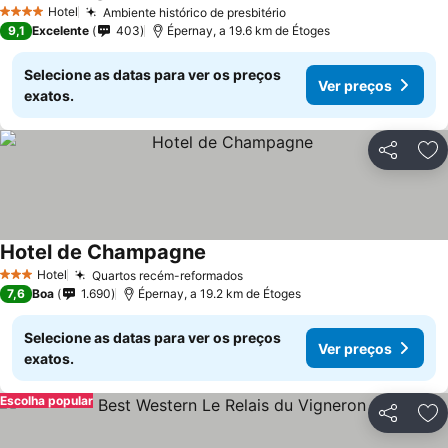
Hotel
Ambiente histórico de presbitério
4 Estrelas
9,1
Excelente
403
Épernay, a 19.6 km de Étoges
Selecione as datas para ver os preços
Ver preços
exatos.
Partilhar
Ad
Hotel de Champagne
Hotel
Quartos recém-reformados
3 Estrelas
7,6
Boa
1.690
Épernay, a 19.2 km de Étoges
Selecione as datas para ver os preços
Ver preços
exatos.
Escolha popular
Partilhar
Ad