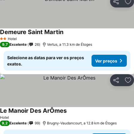
Partilhar
Ad
Demeure Saint Martin
Hotel
2 Estrelas
9,7
Excelente
26
Vertus, a 11.3 km de Étoges
Selecione as datas para ver os preços
Ver preços
exatos.
Partilhar
Ad
Le Manoir Des ArÔmes
Hotel
9,2
Excelente
99
Brugny-Vaudancourt, a 12.8 km de Étoges