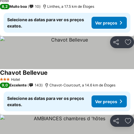
Hotel
8,2
Muito boa
10
Linthes, a 17.5 km de Étoges
Selecione as datas para ver os preços
Ver preços
exatos.
Partilhar
Ad
Chavot Bellevue
Hotel
3 Estrelas
9,0
Excelente
143
Chavot-Courcourt, a 14.6 km de Étoges
Selecione as datas para ver os preços
Ver preços
exatos.
Partilhar
Ad