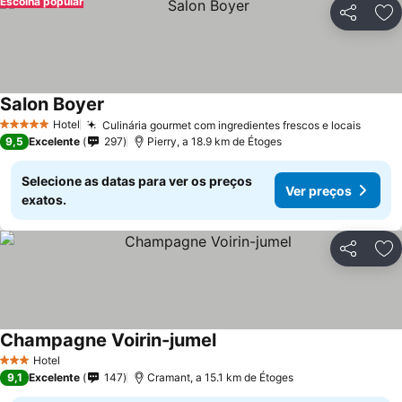
Escolha popular
Partilhar
Ad
Salon Boyer
Hotel
Culinária gourmet com ingredientes frescos e locais
5 Estrelas
9,5
Excelente
297
Pierry, a 18.9 km de Étoges
Selecione as datas para ver os preços
Ver preços
exatos.
Partilhar
Ad
Champagne Voirin-jumel
Hotel
3 Estrelas
9,1
Excelente
147
Cramant, a 15.1 km de Étoges