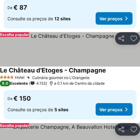
€ 87
De
Consulte os preços de
12 sites
Ver preços
Escolha popular
Partilhar
Ad
Le Château d'Etoges - Champagne
Hotel
Culinária gourmet no L'Orangerie
4 Estrelas
9,0
Excelente
4.152
a 0.1 km de Centro da cidade
€ 150
De
Consulte os preços de
5 sites
Ver preços
Escolha popular
Partilhar
Ad