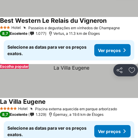
Best Western Le Relais du Vigneron
Hotel
Passeios e degustações em vinhedos de Champagne
3 Estrelas
8,7
Excelente
1.077
Vertus, a 11.3 km de Étoges
Selecione as datas para ver os preços
Ver preços
exatos.
Escolha popular
Partilhar
Ad
La Villa Eugene
Hotel
Piscina externa aquecida em parque arborizado
5 Estrelas
8,7
Excelente
1.329
Épernay, a 19.6 km de Étoges
Selecione as datas para ver os preços
Ver preços
exatos.