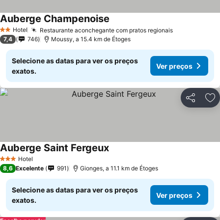
Auberge Champenoise
Hotel
Restaurante aconchegante com pratos regionais
2 Estrelas
7,4
746
Moussy, a 15.4 km de Étoges
Selecione as datas para ver os preços
Ver preços
exatos.
Partilhar
Ad
Auberge Saint Fergeux
Hotel
3 Estrelas
8,6
Excelente
991
Gionges, a 11.1 km de Étoges
Selecione as datas para ver os preços
Ver preços
exatos.