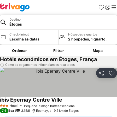
Favoritos
Iniciar
Me
Destino
Étoges
Check-in/out
Hóspedes e quartos
Escolha as datas
2 hóspedes, 1 quarto.
Ordenar
Filtrar
Mapa
Hotéis económicos em Étoges, França
Como os pagamentos influenciam os resultados
Partilhar
Ad
ibis Epernay Centre Ville
Hotel
Pequeno-almoço buffet excecional
3 Estrelas
7,6
Boa
3.158
Épernay, a 19.2 km de Étoges