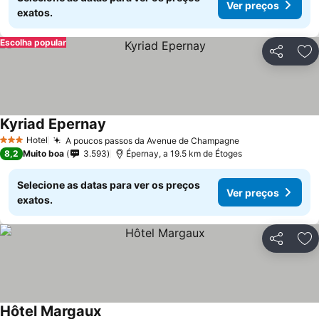
Ver preços
exatos.
Escolha popular
Partilhar
Ad
Kyriad Epernay
Hotel
A poucos passos da Avenue de Champagne
3 Estrelas
8,2
Muito boa
3.593
Épernay, a 19.5 km de Étoges
Selecione as datas para ver os preços
Ver preços
exatos.
Partilhar
Ad
Hôtel Margaux