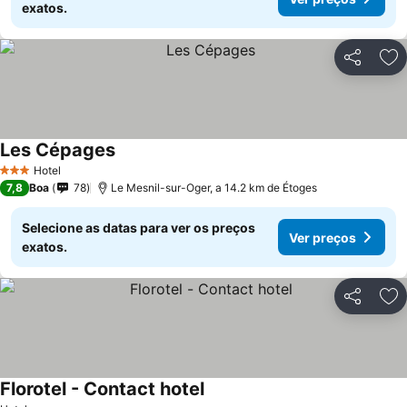
exatos.
Partilhar
Ad
Les Cépages
Hotel
3 Estrelas
7,8
Boa
78
Le Mesnil-sur-Oger, a 14.2 km de Étoges
Selecione as datas para ver os preços
Ver preços
exatos.
Partilhar
Ad
Florotel - Contact hotel