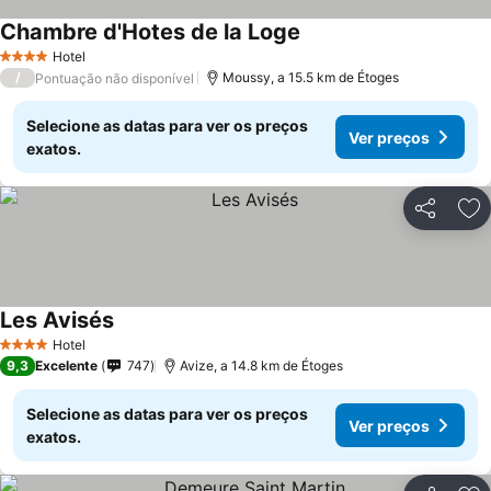
Chambre d'Hotes de la Loge
Hotel
4 Estrelas
/
Moussy, a 15.5 km de Étoges
Pontuação não disponível
Selecione as datas para ver os preços
Ver preços
exatos.
Partilhar
Ad
Les Avisés
Hotel
4 Estrelas
9,3
Excelente
747
Avize, a 14.8 km de Étoges
Selecione as datas para ver os preços
Ver preços
exatos.