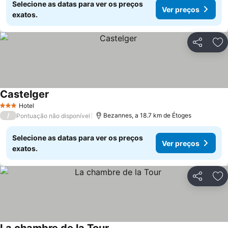
Selecione as datas para ver os preços
Ver preços
exatos.
Partilhar
Ad
Castelger
Hotel
3 Estrelas
/
Bezannes, a 18.7 km de Étoges
Pontuação não disponível
Selecione as datas para ver os preços
Ver preços
exatos.
Partilhar
Ad