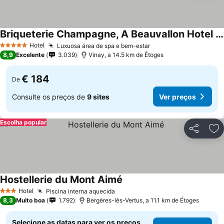
Briqueterie Champagne, A Beauvallon Hotel & Spa
Hotel
Luxuosa área de spa e bem-estar
5 Estrelas
8,9
Excelente
3.039
Vinay, a 14.5 km de Étoges
€ 184
De
Consulte os preços de
9 sites
Ver preços
Escolha popular
Partilhar
Ad
Hostellerie du Mont Aimé
Hotel
Piscina interna aquecida
3 Estrelas
8,3
Muito boa
1.792
Bergères-lès-Vertus, a 11.1 km de Étoges
Selecione as datas para ver os preços