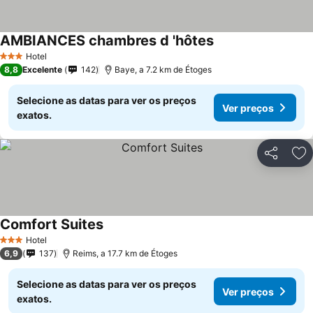
AMBIANCES chambres d 'hôtes
Hotel
3 Estrelas
8,8
Excelente
142
Baye, a 7.2 km de Étoges
Selecione as datas para ver os preços
Ver preços
exatos.
Partilhar
Ad
Comfort Suites
Hotel
3 Estrelas
6,9
137
Reims, a 17.7 km de Étoges
Selecione as datas para ver os preços
Ver preços
exatos.