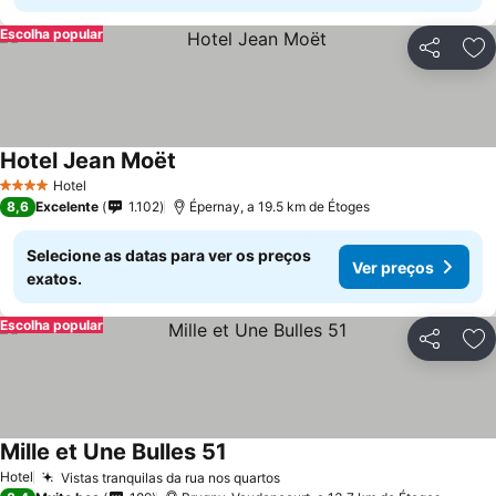
Escolha popular
Partilhar
Ad
Hotel Jean Moët
Hotel
4 Estrelas
8,6
Excelente
1.102
Épernay, a 19.5 km de Étoges
Selecione as datas para ver os preços
Ver preços
exatos.
Escolha popular
Partilhar
Ad
Mille et Une Bulles 51
Hotel
Vistas tranquilas da rua nos quartos