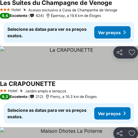
Les Suites du Champagne de Venoge
Hotel
Acesso exclusivo à Casa de Champanhe de Venoge
3 Estrelas
9,4
Excelente
624
Épernay, a 19.6 km de Étoges
Selecione as datas para ver os preços
Ver preços
exatos.
Partilhar
Ad
La CRAPOUNETTE
Hotel
Jardim amplo e terraços
2 Estrelas
9,3
Excelente
212
Pierry, a 16.3 km de Étoges
Selecione as datas para ver os preços
Ver preços
exatos.
Partilhar
Ad