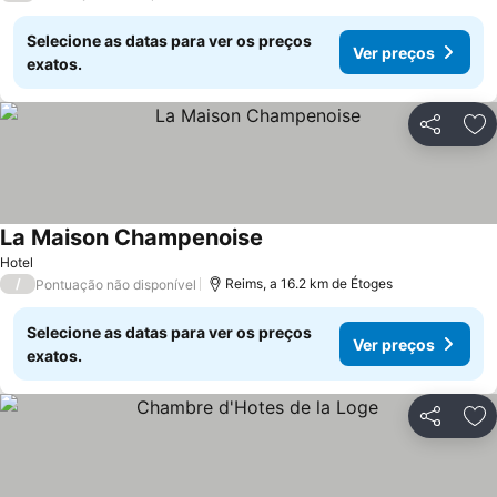
Selecione as datas para ver os preços
Ver preços
exatos.
Partilhar
Ad
La Maison Champenoise
Hotel
/
Reims, a 16.2 km de Étoges
Pontuação não disponível
Selecione as datas para ver os preços
Ver preços
exatos.
Partilhar
Ad