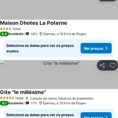
Maison Dhotes La Poterne
Hotel
4 Estrelas
9,5
Excelente
381
Épernay, a 19.8 km de Étoges
Selecione as datas para ver os preços
Ver preços
exatos.
Partilhar
Ad
Gite "le millésime"
Hotel
Coleção de carros clássicos do proprietário
5 Estrelas
9,1
Excelente
177
Épernay, a 18.9 km de Étoges
Selecione as datas para ver os preços
Ver preços