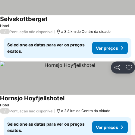
Sølvskottberget
Hotel
/
a 3.2 km de Centro da cidade
Pontuação não disponível
Selecione as datas para ver os preços
Ver preços
exatos.
Partilhar
Ad
Hornsjo Hoyfjellshotel
Hotel
/
a 2.8 km de Centro da cidade
Pontuação não disponível
Selecione as datas para ver os preços
Ver preços
exatos.