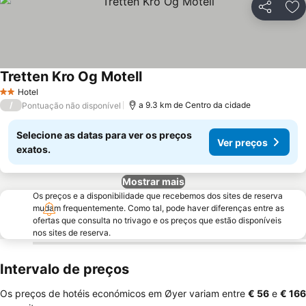
Partilhar
Ad
Tretten Kro Og Motell
Hotel
2 Estrelas
/
a 9.3 km de Centro da cidade
Pontuação não disponível
Selecione as datas para ver os preços
Ver preços
exatos.
Mostrar mais
Os preços e a disponibilidade que recebemos dos sites de reserva
mudam frequentemente. Como tal, pode haver diferenças entre as
ofertas que consulta no trivago e os preços que estão disponíveis
nos sites de reserva.
Intervalo de preços
Os preços de hotéis económicos em Øyer variam entre
‎€ 56
e
‎€ 166