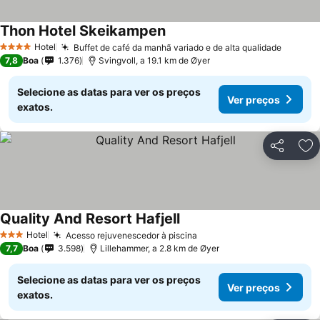
Thon Hotel Skeikampen
Hotel
Buffet de café da manhã variado e de alta qualidade
4 Estrelas
7,8
Boa
1.376
Svingvoll, a 19.1 km de Øyer
Selecione as datas para ver os preços
Ver preços
exatos.
Partilhar
Ad
Quality And Resort Hafjell
Hotel
Acesso rejuvenescedor à piscina
3 Estrelas
7,7
Boa
3.598
Lillehammer, a 2.8 km de Øyer
Selecione as datas para ver os preços
Ver preços
exatos.