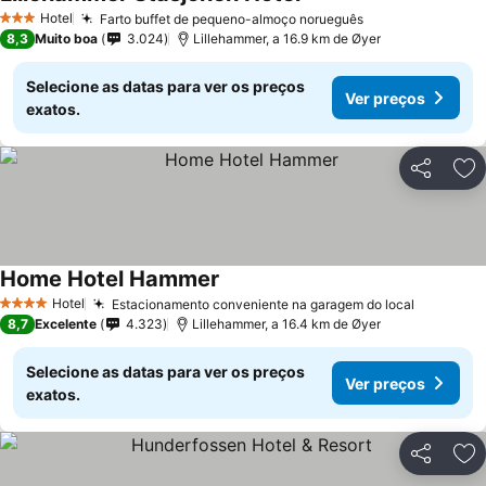
Hotel
Farto buffet de pequeno-almoço norueguês
3 Estrelas
8,3
Muito boa
3.024
Lillehammer, a 16.9 km de Øyer
Selecione as datas para ver os preços
Ver preços
exatos.
Partilhar
Ad
Home Hotel Hammer
Hotel
Estacionamento conveniente na garagem do local
4 Estrelas
8,7
Excelente
4.323
Lillehammer, a 16.4 km de Øyer
Selecione as datas para ver os preços
Ver preços
exatos.
Partilhar
Ad