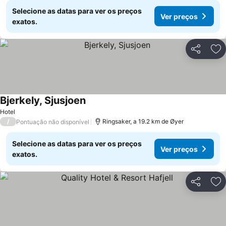
Selecione as datas para ver os preços
Ver preços
exatos.
Partilhar
Ad
Bjerkely, Sjusjoen
Hotel
/
Ringsaker, a 19.2 km de Øyer
Pontuação não disponível
Selecione as datas para ver os preços
Ver preços
exatos.
Partilhar
Ad