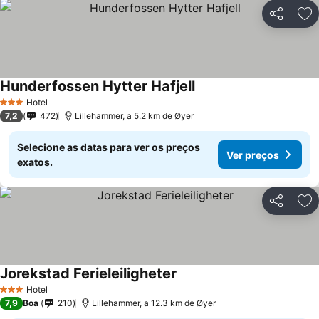
Partilhar
Ad
Hunderfossen Hytter Hafjell
Hotel
3 Estrelas
7,2
472
Lillehammer, a 5.2 km de Øyer
Selecione as datas para ver os preços
Ver preços
exatos.
Partilhar
Ad
Jorekstad Ferieleiligheter
Hotel
3 Estrelas
7,9
Boa
210
Lillehammer, a 12.3 km de Øyer