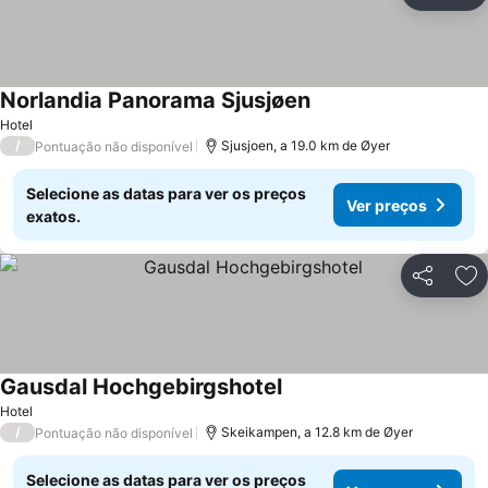
Ad
Norlandia Panorama Sjusjøen
Hotel
/
Sjusjoen, a 19.0 km de Øyer
Pontuação não disponível
Selecione as datas para ver os preços
Ver preços
exatos.
Partilhar
Ad
Gausdal Hochgebirgshotel
Hotel
/
Skeikampen, a 12.8 km de Øyer
Pontuação não disponível
Selecione as datas para ver os preços