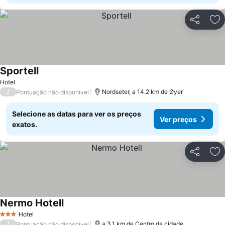
Partilhar
Ad
Sportell
Hotel
/
Nordseter, a 14.2 km de Øyer
Pontuação não disponível
Selecione as datas para ver os preços
Ver preços
exatos.
Partilhar
Ad
Nermo Hotell
Hotel
3 Estrelas
/
a 3.1 km de Centro da cidade
Pontuação não disponível