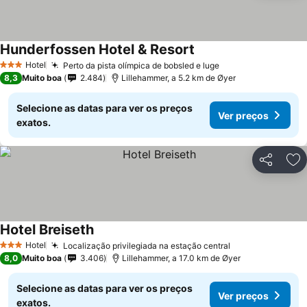
Hunderfossen Hotel & Resort
Hotel
Perto da pista olímpica de bobsled e luge
3 Estrelas
8,3
Muito boa
2.484
Lillehammer, a 5.2 km de Øyer
Selecione as datas para ver os preços
Ver preços
exatos.
Partilhar
Ad
Hotel Breiseth
Hotel
Localização privilegiada na estação central
3 Estrelas
8,0
Muito boa
3.406
Lillehammer, a 17.0 km de Øyer
Selecione as datas para ver os preços
Ver preços
exatos.