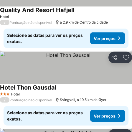
Quality And Resort Hafjell
Hotel
/
a 2.9 km de Centro da cidade
Pontuação não disponível
Selecione as datas para ver os preços
Ver preços
exatos.
Partilhar
Ad
Hotel Thon Gausdal
Hotel
3 Estrelas
/
Svingvoll, a 19.5 km de Øyer
Pontuação não disponível
Selecione as datas para ver os preços
Ver preços
exatos.