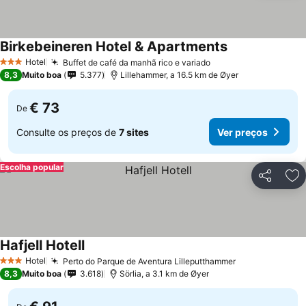
Birkebeineren Hotel & Apartments
Hotel
Buffet de café da manhã rico e variado
3 Estrelas
8,3
Muito boa
5.377
Lillehammer, a 16.5 km de Øyer
€ 73
De
Consulte os preços de
7 sites
Ver preços
Escolha popular
Partilhar
Ad
Hafjell Hotell
Hotel
Perto do Parque de Aventura Lilleputthammer
3 Estrelas
8,3
Muito boa
3.618
Sörlia, a 3.1 km de Øyer