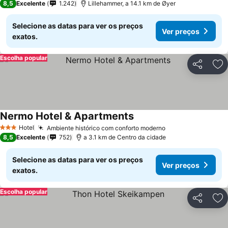
8,5
Excelente
1.242
Lillehammer, a 14.1 km de Øyer
Selecione as datas para ver os preços
Ver preços
exatos.
Escolha popular
Partilhar
Ad
Nermo Hotel & Apartments
Hotel
Ambiente histórico com conforto moderno
3 Estrelas
8,5
Excelente
752
a 3.1 km de Centro da cidade
Selecione as datas para ver os preços
Ver preços
exatos.
Escolha popular
Partilhar
Ad