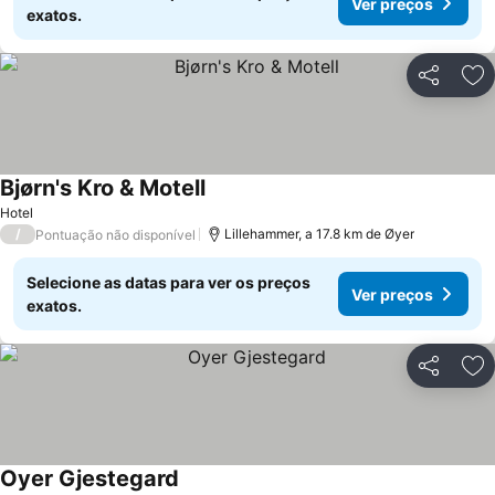
Ver preços
exatos.
Partilhar
Ad
Bjørn's Kro & Motell
Hotel
/
Lillehammer, a 17.8 km de Øyer
Pontuação não disponível
Selecione as datas para ver os preços
Ver preços
exatos.
Partilhar
Ad
Oyer Gjestegard