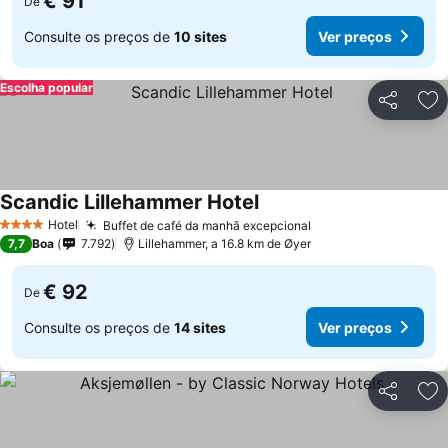
€ 91
De
Consulte os preços de
10 sites
Ver preços
Escolha popular
Partilhar
Ad
Scandic Lillehammer Hotel
Hotel
Buffet de café da manhã excepcional
4 Estrelas
7,7
Boa
7.792
Lillehammer, a 16.8 km de Øyer
€ 92
De
Consulte os preços de
14 sites
Ver preços
Partilhar
Ad