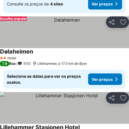
Consulte os preços de
4 sites
Ver preços
Escolha popular
Partilhar
Ad
Dølaheimen
Hotel
2 Estrelas
7,9
Boa
510
Lillehammer, a 17.0 km de Øyer
Selecione as datas para ver os preços
Ver preços
exatos.
Partilhar
Ad
Lillehammer Stasjonen Hotel