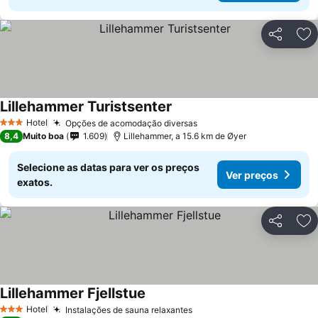
Partilhar
Ad
Lillehammer Turistsenter
Hotel
Opções de acomodação diversas
3 Estrelas
8,4
Muito boa
1.609
Lillehammer, a 15.6 km de Øyer
Selecione as datas para ver os preços
Ver preços
exatos.
Partilhar
Ad
Lillehammer Fjellstue
Hotel
Instalações de sauna relaxantes
3 Estrelas