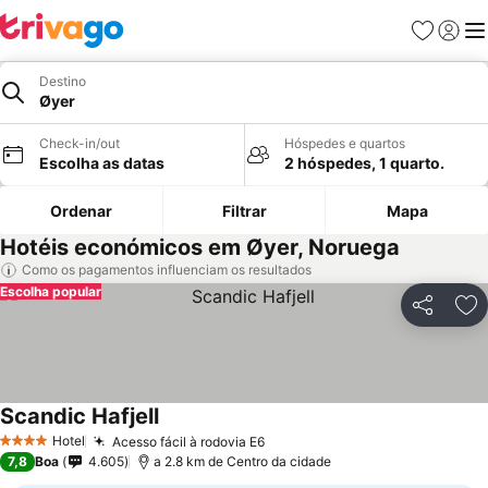
Favoritos
Iniciar
Me
Destino
Øyer
Check-in/out
Hóspedes e quartos
Escolha as datas
2 hóspedes, 1 quarto.
Ordenar
Filtrar
Mapa
Hotéis económicos em Øyer, Noruega
Como os pagamentos influenciam os resultados
Escolha popular
Partilhar
Ad
Scandic Hafjell
Hotel
Acesso fácil à rodovia E6
4 Estrelas
7,8
Boa
4.605
a 2.8 km de Centro da cidade