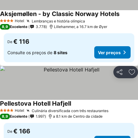
Aksjemøllen - by Classic Norway Hotels
Hotel
Lembranças e história olímpica
4 Estrelas
8,9
Excelente
3.778
Lillehammer, a 16.7 km de Øyer
€ 116
De
Consulte os preços de
8 sites
Ver preços
Partilhar
Ad
Pellestova Hotell Hafjell
Hotel
Culinária diversificada com três restaurantes
4 Estrelas
8,9
Excelente
1.997
a 8.1 km de Centro da cidade
€ 166
De