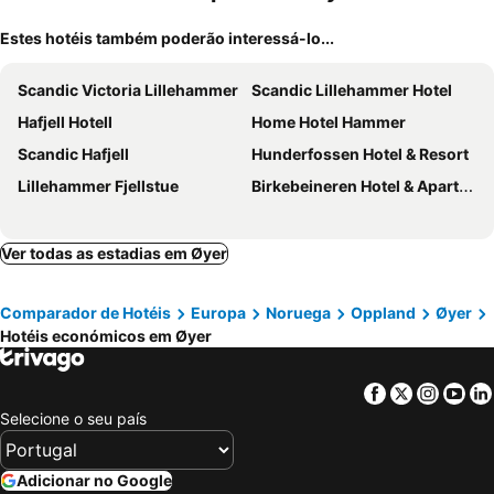
Estes hotéis também poderão interessá-lo...
Scandic Victoria Lillehammer
Scandic Lillehammer Hotel
Hafjell Hotell
Home Hotel Hammer
Scandic Hafjell
Hunderfossen Hotel & Resort
Lillehammer Fjellstue
Birkebeineren Hotel & Apartments
Ver todas as estadias em Øyer
Comparador de Hotéis
Europa
Noruega
Oppland
Øyer
Hotéis económicos em Øyer
Facebook
Twitter
Insta
Yo
Selecione o seu país
Adicionar no Google