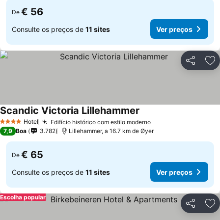
€ 56
De
Consulte os preços de
11 sites
Ver preços
Partilhar
Ad
Scandic Victoria Lillehammer
Hotel
Edifício histórico com estilo moderno
4 Estrelas
7,9
Boa
3.782
Lillehammer, a 16.7 km de Øyer
€ 65
De
Consulte os preços de
11 sites
Ver preços
Escolha popular
Partilhar
Ad