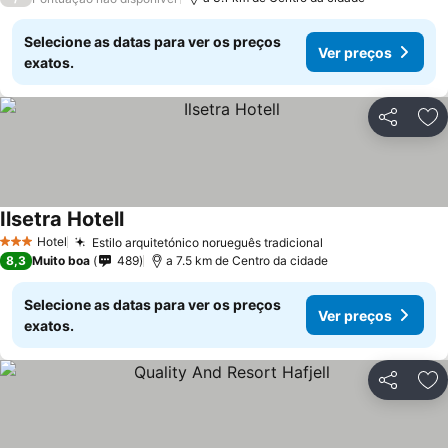
Selecione as datas para ver os preços
Ver preços
exatos.
Partilhar
Ad
Ilsetra Hotell
Hotel
Estilo arquitetónico norueguês tradicional
3 Estrelas
8,3
Muito boa
489
a 7.5 km de Centro da cidade
Selecione as datas para ver os preços
Ver preços
exatos.
Partilhar
Ad