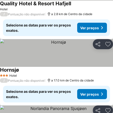
Quality Hotel & Resort Hafjell
Hotel
/
a 2.8 km de Centro da cidade
Pontuação não disponível
Selecione as datas para ver os preços
Ver preços
exatos.
Partilhar
Ad
Hornsjø
Hotel
3 Estrelas
/
a 17.0 km de Centro da cidade
Pontuação não disponível
Selecione as datas para ver os preços
Ver preços
exatos.
Partilhar