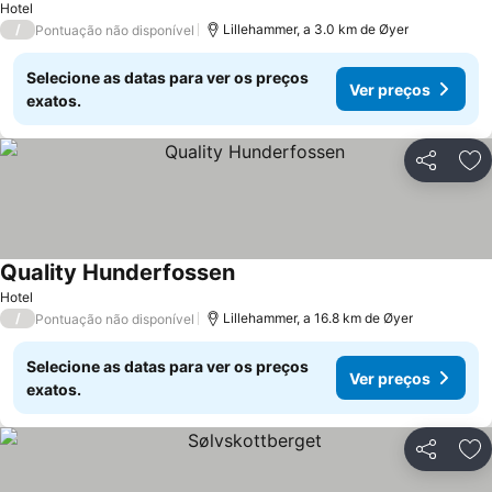
Hotel
/
Lillehammer, a 3.0 km de Øyer
Pontuação não disponível
Selecione as datas para ver os preços
Ver preços
exatos.
Partilhar
Ad
Quality Hunderfossen
Hotel
/
Lillehammer, a 16.8 km de Øyer
Pontuação não disponível
Selecione as datas para ver os preços
Ver preços
exatos.
Partilhar
Ad