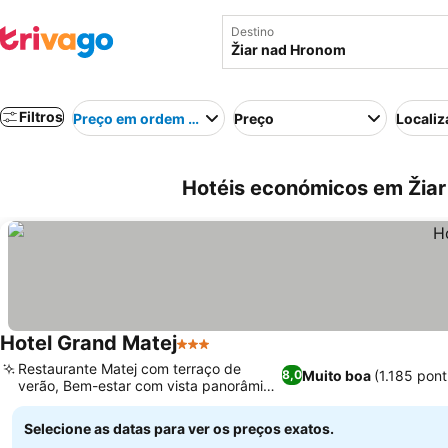
Destino
Filtros
Preço em ordem crescente
Preço
Localiz
Hotéis económicos em Žiar
Hotel Grand Matej
3 Estrelas
Ver preços
Restaurante Matej com terraço de
Muito boa
(1.185 pon
8,0
verão, Bem-estar com vista panorâmica
Ver preços
da cidade
Selecione as datas para ver os preços exatos.