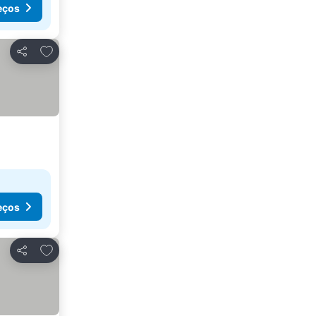
eços
Adicionar aos favoritos
Partilhar
eços
Adicionar aos favoritos
Partilhar