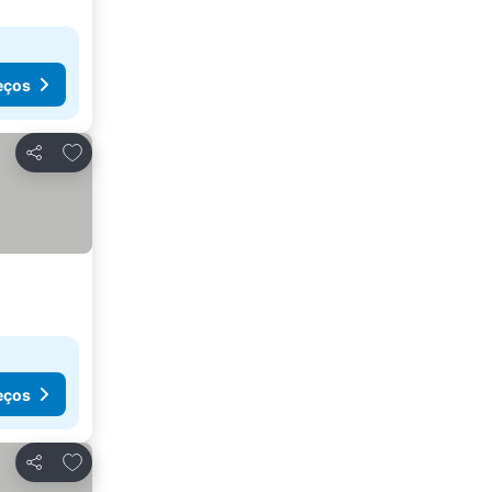
eços
Adicionar aos favoritos
Partilhar
eços
Adicionar aos favoritos
Partilhar