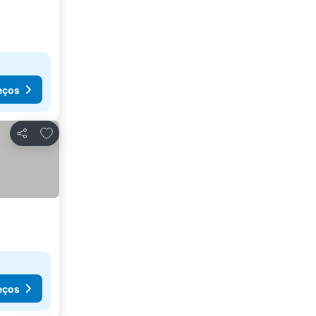
eços
Adicionar aos favoritos
Partilhar
eços