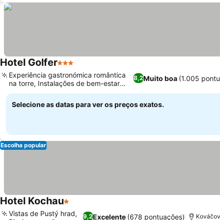
Hotel Golfer
3 Estrelas
Ver preços
Experiência gastronómica romântica
Muito boa
(1.005 pont
8,2
na torre, Instalações de bem-estar
Ver preços
privadas
Selecione as datas para ver os preços exatos.
Escolha popular
Hotel Kochau
1 Estrelas
Ver preços
Vistas de Pustý hrad,
Excelente
(678 pontuações)
9,2
Kováčová