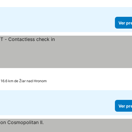
Ver pr
s
 16.6 km de Žiar nad Hronom
Ver pr