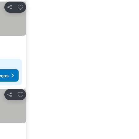
Adicionar aos favoritos
Partilhar
eços
Adicionar aos favoritos
Partilhar