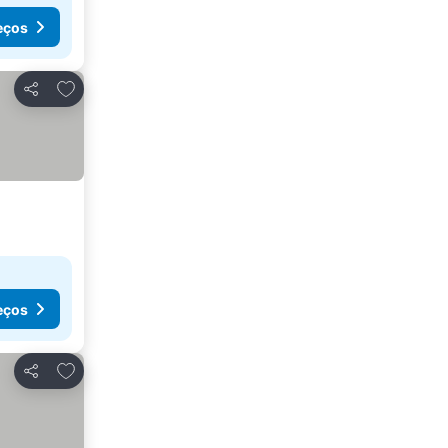
eços
Adicionar aos favoritos
Partilhar
eços
Adicionar aos favoritos
Partilhar