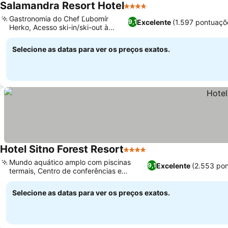
Salamandra Resort Hotel
4 Estrelas
Ver preços
Gastronomia do Chef Ľubomír
Excelente
(1.597 pontuaçõ
9,1
Herko, Acesso ski-in/ski-out à
Ver preços
montanha
Selecione as datas para ver os preços exatos.
Hotel Sitno Forest Resort
4 Estrelas
Ver preços
Mundo aquático amplo com piscinas
Excelente
(2.553 po
9,1
termais, Centro de conferências e
Ver preços
eventos moderno
Selecione as datas para ver os preços exatos.