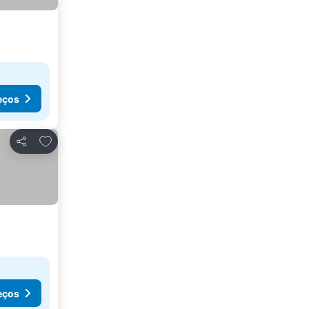
eços
Adicionar aos favoritos
Partilhar
eços