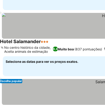
Hotel Salamander
3 Estrelas
Ver preços
No centro histórico da cidade,
Muito boa
(837 pontuações)
8,4
Aceita animais de estimação
Ver preços
Selecione as datas para ver os preços exatos.
Escolha popular