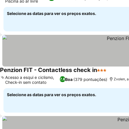
Piscina ao ar livre
Ver preços
Selecione as datas para ver os preços exatos.
Penzion FIT - Contactless check in
3 Estrelas
Ver preço
Acesso a esqui e ciclismo,
Boa
(379 pontuações)
7,8
Zvolen, a
Check-in sem contato
Ver preços
Selecione as datas para ver os preços exatos.