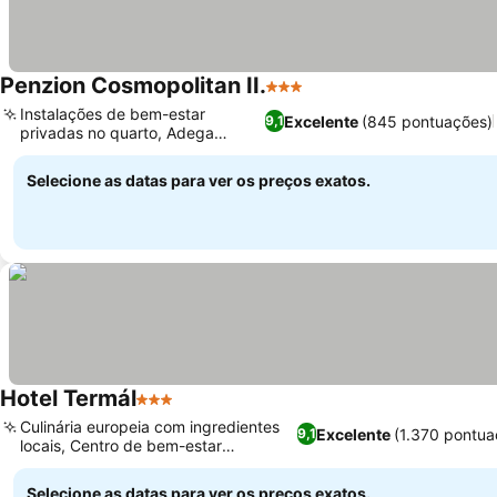
Penzion Cosmopolitan II.
3 Estrelas
Ver preços
Instalações de bem-estar
Excelente
(845 pontuações)
9,1
privadas no quarto, Adega
Ver preços
tradicional
Selecione as datas para ver os preços exatos.
Hotel Termál
3 Estrelas
Ver preços
Culinária europeia com ingredientes
Excelente
(1.370 pontua
9,1
locais, Centro de bem-estar
Ver preços
diversificado
Selecione as datas para ver os preços exatos.