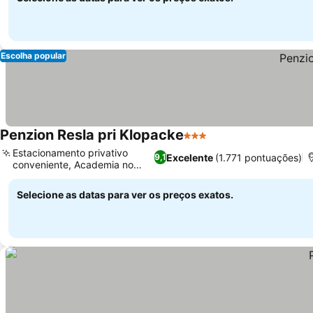
Escolha popular
Penzion Resla pri Klopacke
3 Estrelas
Ver preços
Estacionamento privativo
Excelente
(1.771 pontuações)
9,1
conveniente, Academia no
Ver preços
local
Selecione as datas para ver os preços exatos.