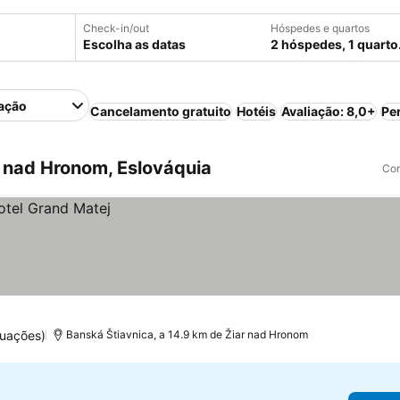
Check-in/out
Hóspedes e quartos
Escolha as datas
2 hóspedes, 1 quarto
ação
Cancelamento gratuito
Hotéis
Avaliação: 8,0+
Pe
 nad Hronom, Eslováquia
Com
tuações)
Banská Štiavnica, a 14.9 km de Žiar nad Hronom