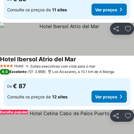
Consulte os preços de
11 sites
Ver preços
Partilhar
Ad
Hotel Ibersol Atrio del Mar
Hotel
Suítes executivas com vista para o mar
4 Estrelas
9,0
Excelente
3.868
Los Alcazares, a 10.1 km de A Manga
€ 87
De
Consulte os preços de
12 sites
Ver preços
Escolha popular
Partilhar
Ad