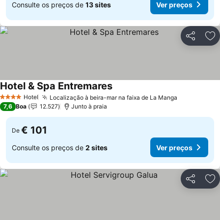
Consulte os preços de
13 sites
Ver preços
Partilhar
Ad
Hotel & Spa Entremares
Hotel
Localização à beira-mar na faixa de La Manga
4 Estrelas
7,6
Boa
12.527
Junto à praia
€ 101
De
Consulte os preços de
2 sites
Ver preços
Partilhar
Ad