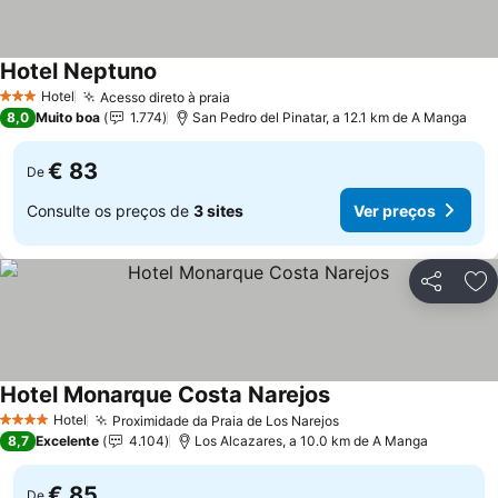
Hotel Neptuno
Hotel
Acesso direto à praia
3 Estrelas
8,0
Muito boa
1.774
San Pedro del Pinatar, a 12.1 km de A Manga
€ 83
De
Consulte os preços de
3 sites
Ver preços
Partilhar
Ad
Hotel Monarque Costa Narejos
Hotel
Proximidade da Praia de Los Narejos
4 Estrelas
8,7
Excelente
4.104
Los Alcazares, a 10.0 km de A Manga
€ 85
De