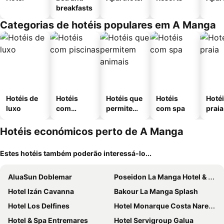
breakfasts
Categorias de hotéis populares em A Manga
Hotéis de
Hotéis
Hotéis que
Hotéis
Hotéi
luxo
com
permitem
com spa
praia
piscinas
animais
Hotéis económicos perto de A Manga
Estes hotéis também poderão interessá-lo...
AluaSun Doblemar
Poseidon La Manga Hotel & Spa - Designed for Adults
Hotel Izán Cavanna
Bakour La Manga Splash
Hotel Los Delfines
Hotel Monarque Costa Narejos
Hotel & Spa Entremares
Hotel Servigroup Galua