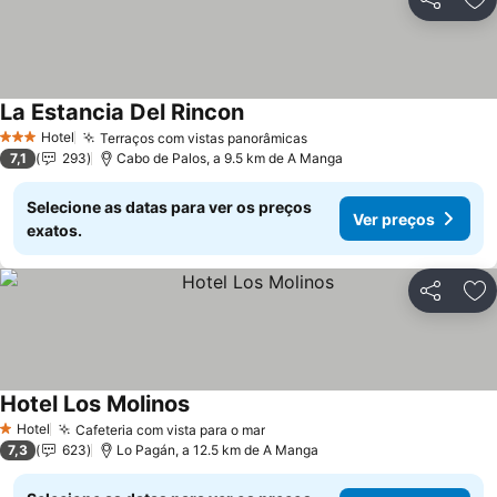
Partilhar
Ad
La Estancia Del Rincon
Hotel
Terraços com vistas panorâmicas
3 Estrelas
7,1
293
Cabo de Palos, a 9.5 km de A Manga
Selecione as datas para ver os preços
Ver preços
exatos.
Partilhar
Ad
Hotel Los Molinos
Hotel
Cafeteria com vista para o mar
1 Estrelas
7,3
623
Lo Pagán, a 12.5 km de A Manga