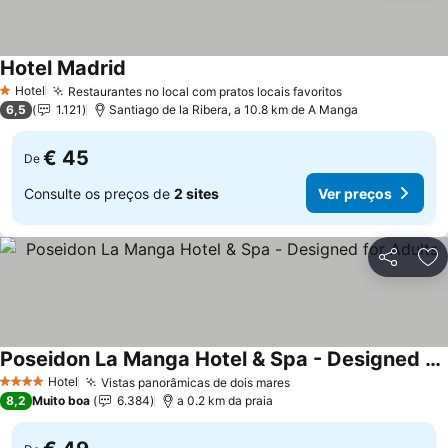
Hotel Madrid
Hotel
Restaurantes no local com pratos locais favoritos
1 Estrelas
6,5
1.121
Santiago de la Ribera, a 10.8 km de A Manga
€ 45
De
Consulte os preços de
2 sites
Ver preços
Partilhar
Ad
Poseidon La Manga Hotel & Spa - Designed for Adults
Hotel
Vistas panorâmicas de dois mares
4 Estrelas
8,2
Muito boa
6.384
a 0.2 km da praia