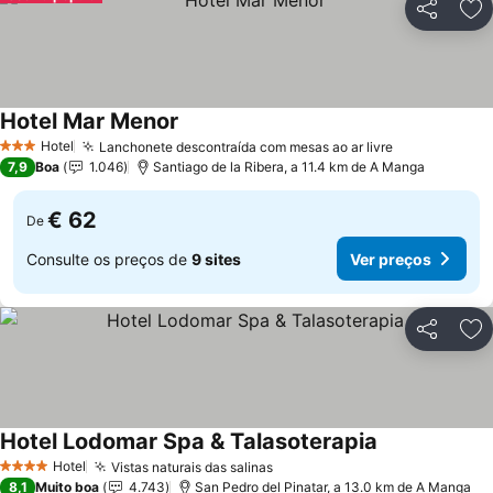
Partilhar
Ad
Hotel Mar Menor
Hotel
Lanchonete descontraída com mesas ao ar livre
3 Estrelas
7,9
Boa
1.046
Santiago de la Ribera, a 11.4 km de A Manga
€ 62
De
Consulte os preços de
9 sites
Ver preços
Partilhar
Ad
Hotel Lodomar Spa & Talasoterapia
Hotel
Vistas naturais das salinas
4 Estrelas
8,1
Muito boa
4.743
San Pedro del Pinatar, a 13.0 km de A Manga