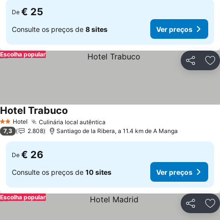
€ 25
De
Consulte os preços de
8 sites
Ver preços
Escolha popular
Partilhar
Ad
Hotel Trabuco
Hotel
Culinária local autêntica
2 Estrelas
7,3
2.808
Santiago de la Ribera, a 11.4 km de A Manga
€ 26
De
Consulte os preços de
10 sites
Ver preços
Escolha popular
Partilhar
Ad