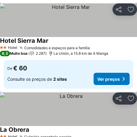
Partilhar
Ad
Hotel Sierra Mar
Hotel
Comodidades e espaços para a família
2 Estrelas
8,3
Muito boa
2.287
La Unión, a 15.8 km de A Manga
€ 60
De
Consulte os preços de
2 sites
Ver preços
Partilhar
Ad
La Obrera
Hotel
Culinária espanhola caseira