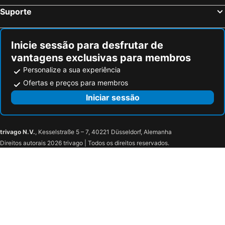
Hotel Arce
Hotel Trabuco
Suporte
Vistamar Apts
Hotel Albohera
La Estancia Del Rincon
Hotel Neptuno
Inicie sessão para desfrutar de
Hotel Paloma
Hotel Traíña
vantagens exclusivas para membros
Posada Chloe Santiago
Hotel Bahia
Personalize a sua experiência
Hotel Congra
Veneziola
Ofertas e preços para membros
Poseidon La Manga Hotel And Spa Only Adults
Boutique Hotel Colina del Emperador
Iniciar sessão
Apart Londres
Eurovosa Aptos. Altair
Los Miradores Del Puerto - Resort Choice
Oasis
trivago N.V.
, Kesselstraße 5 – 7, 40221 Düsseldorf, Alemanha
Cala del Pino
Hotel Dos Mares
Direitos autorais 2026 trivago | Todos os direitos reservados.
Hotel Valmanga
Mares Ii . La Manga Del Mar Menor
Monteblanco
La Manga
Apartamentos Turísticos Hawaii 6
Hotel Lo Monte
Bertur Hawaii