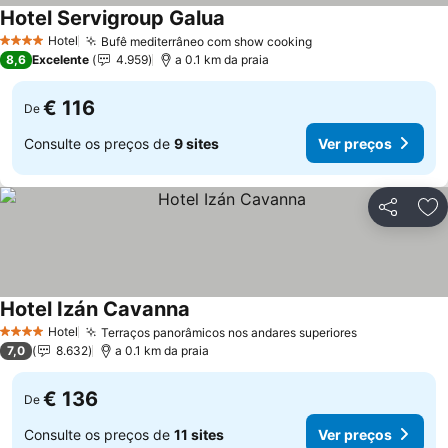
Hotel Servigroup Galua
Hotel
Bufê mediterrâneo com show cooking
4 Estrelas
8,6
Excelente
4.959
a 0.1 km da praia
€ 116
De
Consulte os preços de
9 sites
Ver preços
Partilhar
Ad
Hotel Izán Cavanna
Hotel
Terraços panorâmicos nos andares superiores
4 Estrelas
7,0
8.632
a 0.1 km da praia
€ 136
De
Consulte os preços de
11 sites
Ver preços