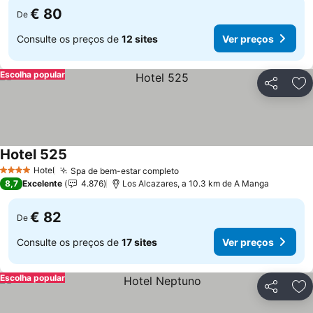
€ 80
De
Consulte os preços de
12 sites
Ver preços
Escolha popular
Partilhar
Ad
Hotel 525
Hotel
Spa de bem-estar completo
4 Estrelas
8,7
Excelente
4.876
Los Alcazares, a 10.3 km de A Manga
€ 82
De
Consulte os preços de
17 sites
Ver preços
Escolha popular
Partilhar
Ad