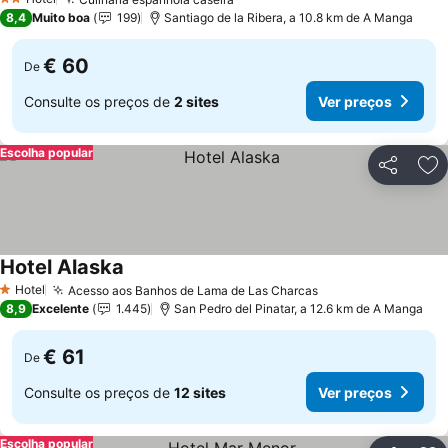
2 Estrelas
8,4
Muito boa
199
Santiago de la Ribera, a 10.8 km de A Manga
€ 60
De
Consulte os preços de
2 sites
Ver preços
Escolha popular
Partilhar
Ad
Hotel Alaska
Hotel
Acesso aos Banhos de Lama de Las Charcas
1 Estrelas
8,9
Excelente
1.445
San Pedro del Pinatar, a 12.6 km de A Manga
€ 61
De
Consulte os preços de
12 sites
Ver preços
Escolha popular