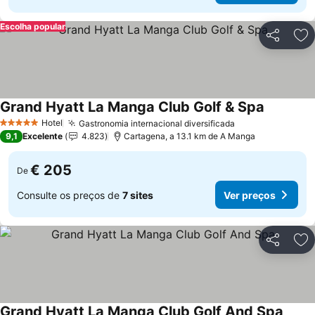
Escolha popular
Partilhar
Ad
Grand Hyatt La Manga Club Golf & Spa
Hotel
Gastronomia internacional diversificada
5 Estrelas
9,1
Excelente
4.823
Cartagena, a 13.1 km de A Manga
€ 205
De
Consulte os preços de
7 sites
Ver preços
Partilhar
Ad
Grand Hyatt La Manga Club Golf And Spa