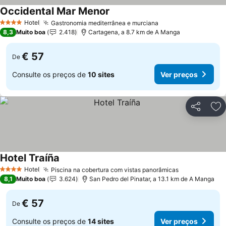
Occidental Mar Menor
Hotel
Gastronomia mediterrânea e murciana
4 Estrelas
8,3
Muito boa
2.418
Cartagena, a 8.7 km de A Manga
€ 57
De
Consulte os preços de
10 sites
Ver preços
Partilhar
Ad
Hotel Traíña
Hotel
Piscina na cobertura com vistas panorâmicas
4 Estrelas
8,1
Muito boa
3.624
San Pedro del Pinatar, a 13.1 km de A Manga
€ 57
De
Consulte os preços de
14 sites
Ver preços