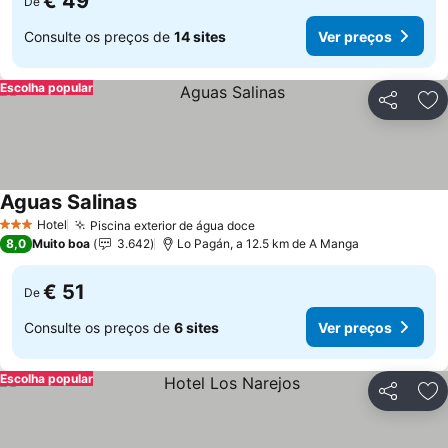
€ 49
De
Consulte os preços de
14 sites
Ver preços
Escolha popular
Partilhar
Ad
Aguas Salinas
Hotel
Piscina exterior de água doce
3 Estrelas
8,0
Muito boa
3.642
Lo Pagán, a 12.5 km de A Manga
€ 51
De
Consulte os preços de
6 sites
Ver preços
Escolha popular
Partilhar
Ad