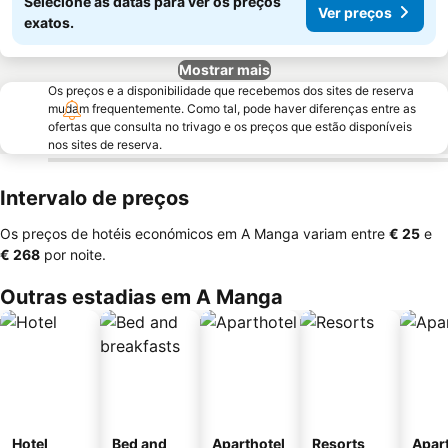
Selecione as datas para ver os preços
Ver preços
exatos.
Mostrar mais
Os preços e a disponibilidade que recebemos dos sites de reserva
mudam frequentemente. Como tal, pode haver diferenças entre as
ofertas que consulta no trivago e os preços que estão disponíveis
nos sites de reserva.
Intervalo de preços
Os preços de hotéis económicos em A Manga variam entre
‎€ 25
e
‎€ 268
por noite.
Outras estadias em A Manga
Hotel
Bed and
Aparthotel
Resorts
Apar