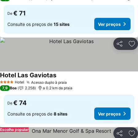
€ 71
De
Consulte os preços de
15 sites
Ver preços
Partilhar
Ad
Hotel Las Gaviotas
Hotel
Acesso duplo à praia
4 Estrelas
7,9
Boa
2.258
a 0.2 km da praia
€ 74
De
Consulte os preços de
8 sites
Ver preços
Escolha popular
Partilhar
Ad