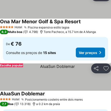
Ona Mar Menor Golf & Spa Resort
Hotel
Piscina expansiva estilo lagoa
5 Estrelas
8,3
Muito boa
4.798
Torre Pacheco, a 15.7 km de A Manga
€ 76
De
Consulte os preços de
15 sites
Ver preços
Escolha popular
Partilhar
Ad
AluaSun Doblemar
Hotel
Posicionamento costeiro entre dois mares
4 Estrelas
7,7
Boa
13.318
a 0.2 km da praia