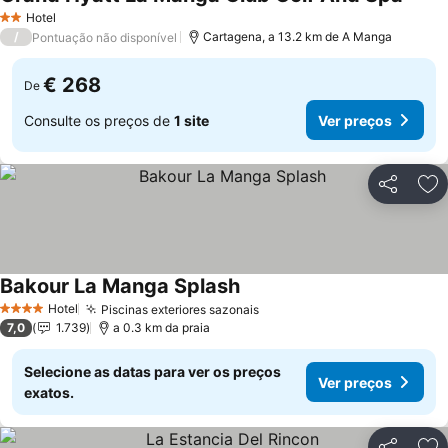
Hotel
2 Estrelas
/
Cartagena, a 13.2 km de A Manga
Pontuação não disponível
€ 268
De
Consulte os preços de
1 site
Ver preços
Partilhar
Ad
Bakour La Manga Splash
Hotel
Piscinas exteriores sazonais
4 Estrelas
7,0
1.739
a 0.3 km da praia
Selecione as datas para ver os preços
Ver preços
exatos.