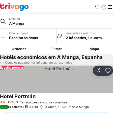
Favoritos
Iniciar
Me
Destino
A Manga
Check-in/out
Hóspedes e quartos
Escolha as datas
2 hóspedes, 1 quarto.
Ordenar
Filtrar
Mapa
Hotéis económicos em A Manga, Espanha
Como os pagamentos influenciam os resultados
Escolha popular
Partilhar
Ad
Hotel Portmán
Hotel
Terraço panorâmico na cobertura
2 Estrelas
8,9
Excelente
3.126
La Unión, a 16.8 km de A Manga