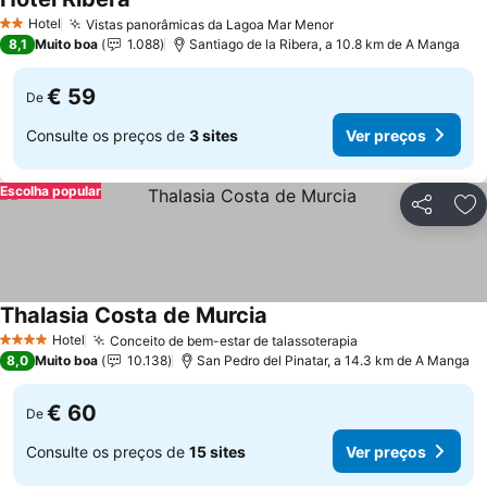
Hotel
Vistas panorâmicas da Lagoa Mar Menor
2 Estrelas
8,1
Muito boa
1.088
Santiago de la Ribera, a 10.8 km de A Manga
€ 59
De
Consulte os preços de
3 sites
Ver preços
Escolha popular
Partilhar
Ad
Thalasia Costa de Murcia
Hotel
Conceito de bem-estar de talassoterapia
4 Estrelas
8,0
Muito boa
10.138
San Pedro del Pinatar, a 14.3 km de A Manga
€ 60
De
Consulte os preços de
15 sites
Ver preços