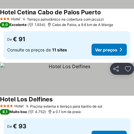
Hotel Cetina Cabo de Palos Puerto
Hotel
Terraço panorâmico na cobertura com jacuzzi
3 Estrelas
9,0
Excelente
1.934
Cabo de Palos, a 9.6 km de A Manga
€ 91
De
Consulte os preços de
11 sites
Ver preços
Partilhar
Ad
Hotel Los Delfines
Hotel
Piscina externa e terraço para banho de sol
4 Estrelas
8,1
Muito boa
4.752
a 0.1 km da praia
€ 93
De