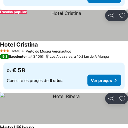
Escolha popular
Partilhar
Ad
Hotel Cristina
Hotel
Perto do Museu Aeronáutico
3 Estrelas
9,1
Excelente
3.105
Los Alcazares, a 10.1 km de A Manga
€ 58
De
Consulte os preços de
9 sites
Ver preços
Partilhar
Ad
Hotel Ribera