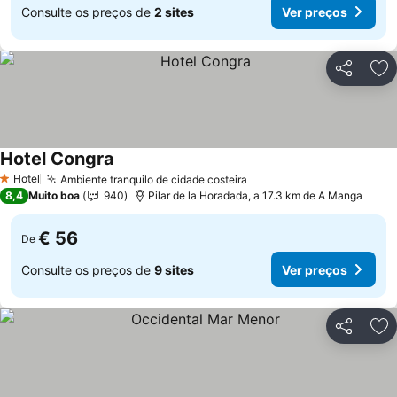
Consulte os preços de
2 sites
Ver preços
Partilhar
Ad
Hotel Congra
Hotel
Ambiente tranquilo de cidade costeira
1 Estrelas
8,4
Muito boa
940
Pilar de la Horadada, a 17.3 km de A Manga
€ 56
De
Consulte os preços de
9 sites
Ver preços
Partilhar
Ad