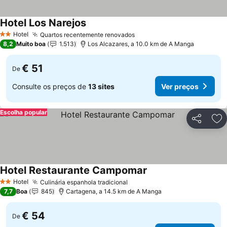
Hotel Los Narejos
Hotel
Quartos recentemente renovados
2 Estrelas
8,2
Muito boa
1.513
Los Alcazares, a 10.0 km de A Manga
€ 51
De
Consulte os preços de
13 sites
Ver preços
Escolha popular
Partilhar
Ad
Hotel Restaurante Campomar
Hotel
Culinária espanhola tradicional
2 Estrelas
7,7
Boa
845
Cartagena, a 14.5 km de A Manga
€ 54
De