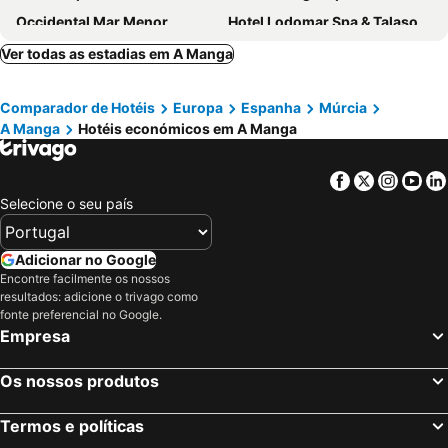
Occidental Mar Menor
Hotel Lodomar Spa & Talasoterapia
Thalasia Costa de Murcia
Hotel Las Gaviotas
Ver todas as estadias em A Manga
Hotel Ibersol Atrio del Mar
Hotel Miraflores
Comparador de Hotéis
Europa
Espanha
Múrcia
Ona Mar Menor Golf & Spa Resort
Hotel 525
A Manga
Hotéis económicos em A Manga
Hotel Luabay Abity Spa
Hotel Traíña
Ibersol AqquaMarina Bay SPA&Wellness
Montemares Golf
Facebook
Twitter
Insta
Yo
Hotel Cetina Cabo de Palos Puerto
Hotel Cristina
Selecione o seu país
Hotel Los Narejos
Aguas Salinas
Hotel Mar Menor
Bahía Aparthotel
Adicionar no Google
Encontre facilmente os nossos
Grand Hyatt La Manga Club Golf & Spa
Hotel Alaska
resultados: adicione o trivago como
Ribera Beach
Hotel Ribera
fonte preferencial no Google.
Empresa
Hotel Restaurante Campomar
Hotel Portmán
Hotel Sierra Mar
Apartamentos Turisticos Playa Principe
Os nossos produtos
Hotel Lido
Hotel La Posada
Termos e políticas
Apartamentos Aldeas De Taray Club
Sol Elite Galua