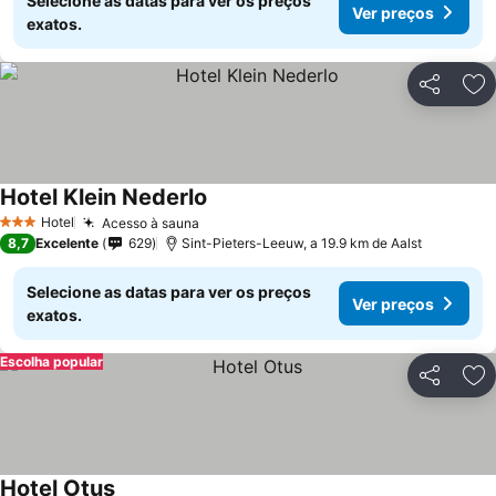
Selecione as datas para ver os preços
Ver preços
exatos.
Partilhar
Ad
Hotel Klein Nederlo
Ver preços
Hotel
Acesso à sauna
Ver preços
3 Estrelas
8,7
Excelente
629
Sint-Pieters-Leeuw, a 19.9 km de Aalst
Selecione as datas para ver os preços
Ver preços
exatos.
Escolha popular
Partilhar
Ad
Hotel Otus