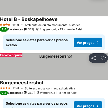
Hotel B - Boskapelhoeve
Ver preços
Hotel
Ambiente de quinta monumental histórica
Ver preços
4 Estrelas
9,4
Excelente
312
Buggenhout, a 13.4 km de Aalst
Selecione as datas para ver os preços
Ver preços
exatos.
Escolha popular
Partilhar
Ad
Burgemeestershof
Ver preços
Hotel
Suíte espaçosa com jacuzzi privativa
Ver preços
4 Estrelas
9,2
Excelente
360
Wetteren, a 11.8 km de Aalst
Selecione as datas para ver os preços
Ver preços