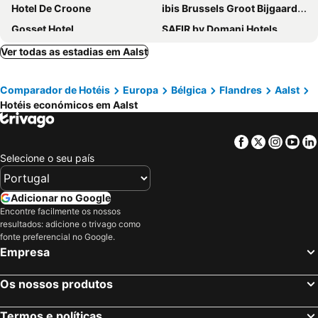
Hotel De Croone
ibis Brussels Groot Bijgaarden
Gosset Hotel
SAFIR by Domani Hotels
Hotel The New Fox
Gasthof Kapelhof
Ver todas as estadias em Aalst
Boutique Hotel Marie Marie
Burgemeestershof
Comparador de Hotéis
Europa
Bélgica
Flandres
Aalst
E40
Hotel Brussels
Hotéis económicos em Aalst
Facebook
Twitter
Insta
Yo
Selecione o seu país
Adicionar no Google
Encontre facilmente os nossos
resultados: adicione o trivago como
fonte preferencial no Google.
Empresa
Os nossos produtos
Termos e políticas