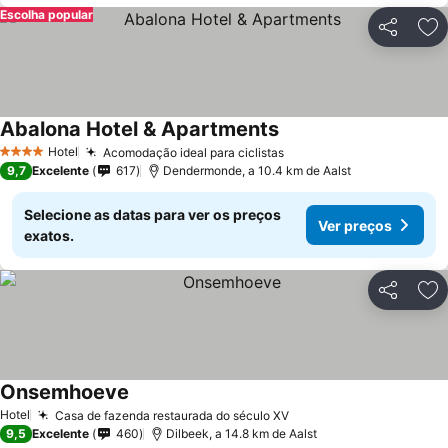
Escolha popular
Partilhar
Ad
Abalona Hotel & Apartments
Ver preços
Hotel
Acomodação ideal para ciclistas
Ver preços
4 Estrelas
9,7
Excelente
617
Dendermonde, a 10.4 km de Aalst
Selecione as datas para ver os preços
Ver preços
exatos.
Partilhar
Ad
Onsemhoeve
Ver preços
Hotel
Casa de fazenda restaurada do século XV
Ver preços
9,5
Excelente
460
Dilbeek, a 14.8 km de Aalst