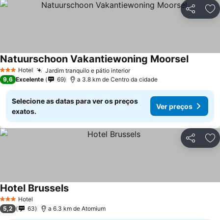
Partilhar
Ad
Natuurschoon Vakantiewoning Moorsel
Ver pre
Hotel
Jardim tranquilo e pátio interior
Ver preços
3 Estrelas
9,6
Excelente
69
a 3.8 km de Centro da cidade
Selecione as datas para ver os preços
Ver preços
exatos.
Partilhar
Ad
Hotel Brussels
Ver preços
Hotel
3 Estrelas
5,2
63
a 6.3 km de Atomium