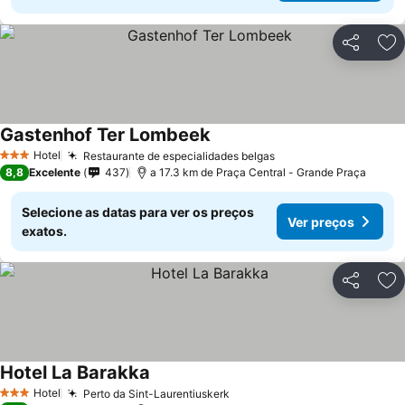
Partilhar
Ad
Gastenhof Ter Lombeek
Ver preços
Hotel
Restaurante de especialidades belgas
Ver preços
3 Estrelas
8,8
Excelente
437
a 17.3 km de Praça Central - Grande Praça
Selecione as datas para ver os preços
Ver preços
exatos.
Partilhar
Ad
Hotel La Barakka
Ver preços
Hotel
Perto da Sint-Laurentiuskerk
Ver preços
3 Estrelas