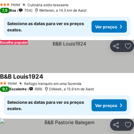
Ver preços
Hotel
Culinária estilo brasserie
Ver preços
3 Estrelas
7,5
Boa
704
Wetteren, a 14.5 km de Aalst
Selecione as datas para ver os preços
Ver preços
exatos.
Escolha popular
Partilhar
Ad
B&B Louis1924
Ver preços
Hotel
Refúgio tranquilo em uma fazenda
Ver preços
2 Estrelas
9,1
Excelente
699
Dilbeek, a 15.9 km de Aalst
Selecione as datas para ver os preços
Ver preços
exatos.
Partilhar
Ad