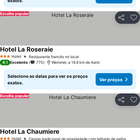
exatos.
Escolha popular
Partilhar
Ad
Hotel La Roseraie
Ver preços
Hotel
Restaurante francês no local
Ver preços
3 Estrelas
9,1
Excelente
770
Wemmel, a 19.9 km de Aalst
Selecione as datas para ver os preços
Ver preços
exatos.
Escolha popular
Partilhar
Ad
Hotel La Chaumiere
Ver preços
Hotel
Design tradicional de propriedade com telhado de palha
Ver p