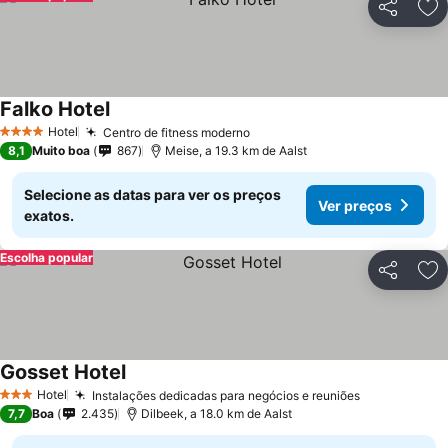
Partilhar
Ad
Falko Hotel
Ver preços
Hotel
Centro de fitness moderno
Ver preços
4 Estrelas
8,1
Muito boa
867
Meise, a 19.3 km de Aalst
Selecione as datas para ver os preços
Ver preços
exatos.
Escolha popular
Partilhar
Ad
Gosset Hotel
Ver preços
Hotel
Instalações dedicadas para negócios e reuniões
Ver preços
3 Estrelas
7,7
Boa
2.435
Dilbeek, a 18.0 km de Aalst