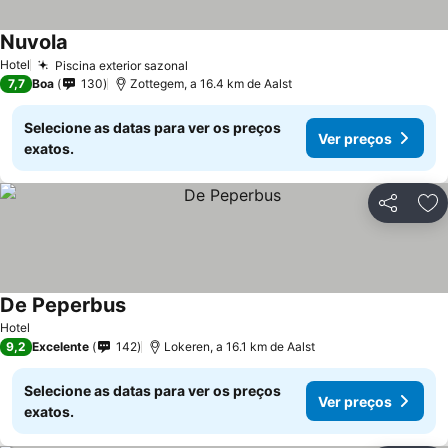
Nuvola
Ver preços
Hotel
Piscina exterior sazonal
Ver preços
7,7
Boa
130
Zottegem, a 16.4 km de Aalst
Selecione as datas para ver os preços
Ver preços
exatos.
Partilhar
Ad
De Peperbus
Ver preços
Hotel
9,2
Excelente
142
Lokeren, a 16.1 km de Aalst
Selecione as datas para ver os preços
Ver preços
exatos.