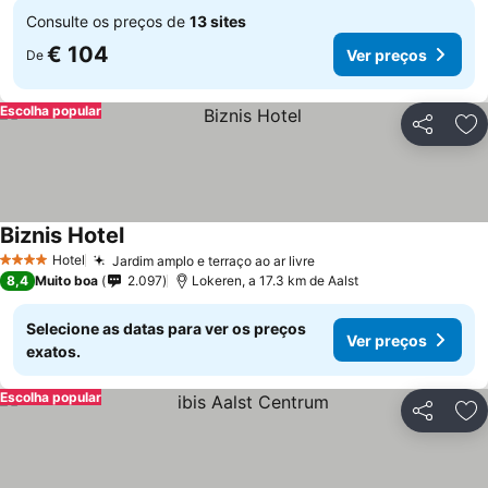
Consulte os preços de
13 sites
€ 104
Ver preços
De
Escolha popular
Partilhar
Ad
Biznis Hotel
Ver preços
Hotel
Jardim amplo e terraço ao ar livre
Ver preços
4 Estrelas
8,4
Muito boa
2.097
Lokeren, a 17.3 km de Aalst
Selecione as datas para ver os preços
Ver preços
exatos.
Escolha popular
Partilhar
Ad