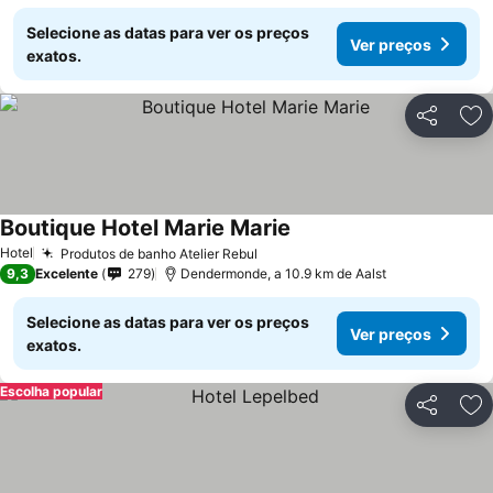
Selecione as datas para ver os preços
Ver preços
exatos.
Partilhar
Ad
Boutique Hotel Marie Marie
Ver preços
Hotel
Produtos de banho Atelier Rebul
Ver preços
9,3
Excelente
279
Dendermonde, a 10.9 km de Aalst
Selecione as datas para ver os preços
Ver preços
exatos.
Escolha popular
Partilhar
Ad