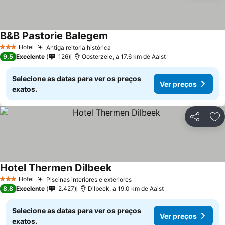
B&B Pastorie Balegem
Ver preços
Hotel
Antiga reitoria histórica
Ver preços
3 Estrelas
9,5
Excelente
126
Oosterzele, a 17.6 km de Aalst
Selecione as datas para ver os preços
Ver preços
exatos.
Partilhar
Ad
Hotel Thermen Dilbeek
Ver preços
Hotel
Piscinas interiores e exteriores
Ver preços
3 Estrelas
8,8
Excelente
2.427
Dilbeek, a 19.0 km de Aalst
Selecione as datas para ver os preços
Ver preços
exatos.