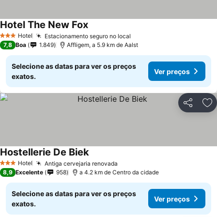
Hotel The New Fox
Ver preços
Hotel
Estacionamento seguro no local
Ver preços
3 Estrelas
7,8
Boa
1.849
Affligem, a 5.9 km de Aalst
Selecione as datas para ver os preços
Ver preços
exatos.
Partilhar
Ad
Hostellerie De Biek
Ver preços
Hotel
Antiga cervejaria renovada
Ver preços
3 Estrelas
8,9
Excelente
958
a 4.2 km de Centro da cidade
Selecione as datas para ver os preços
Ver preços
exatos.