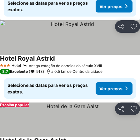
Selecione as datas para ver os preços
Ver preços
exatos.
Partilhar
Ad
Hotel Royal Astrid
Ver preços
Hotel
Antiga estação de correios do século XVIII
Ver preços
3 Estrelas
8,7
Excelente
913
a 0.5 km de Centro da cidade
Selecione as datas para ver os preços
Ver preços
exatos.
Escolha popular
Partilhar
Ad