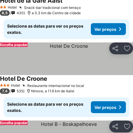
Hotel de la Gare Aalst
Ver preços
Hotel
Snack-bar tradicional com terraço
Ver preços
2 Estrelas
6,5
430
a 0.3 km de Centro da cidade
Selecione as datas para ver os preços
Ver preços
exatos.
Escolha popular
Partilhar
Ad
Hotel De Croone
Ver preços
Hotel
Restaurante internacional no local
Ver preços
3 Estrelas
7,4
535
Ninove, a 11.6 km de Aalst
Selecione as datas para ver os preços
Ver preços
exatos.
Escolha popular
Partilhar
Ad