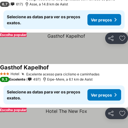
3 Estrelas
6,7
617
Asse, a 14.8 km de Aalst
Selecione as datas para ver os preços
Ver preços
exatos.
Escolha popular
Partilhar
Ad
Gasthof Kapelhof
Ver preços
Hotel
Excelente acesso para ciclismo e caminhadas
Ver preços
3 Estrelas
9,3
Excelente
497
Erpe-Mere, a 6.1 km de Aalst
Selecione as datas para ver os preços
Ver preços
exatos.
Escolha popular
Partilhar
Ad