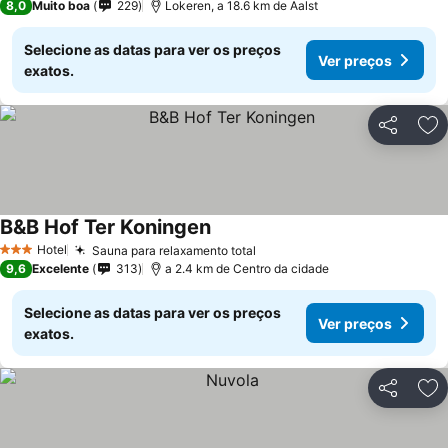
8,0
Muito boa
229
Lokeren, a 18.6 km de Aalst
Selecione as datas para ver os preços
Ver preços
exatos.
Partilhar
Ad
B&B Hof Ter Koningen
Ver preços
Hotel
Sauna para relaxamento total
Ver preços
3 Estrelas
9,6
Excelente
313
a 2.4 km de Centro da cidade
Selecione as datas para ver os preços
Ver preços
exatos.
Partilhar
Ad