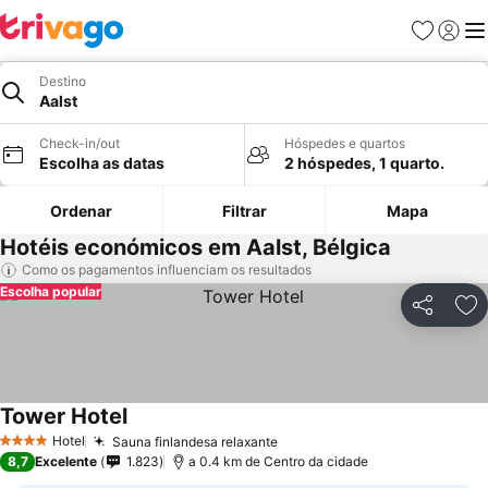
Favoritos
Iniciar
Me
Destino
Aalst
Check-in/out
Hóspedes e quartos
Escolha as datas
2 hóspedes, 1 quarto.
Ordenar
Filtrar
Mapa
Hotéis económicos em Aalst, Bélgica
Como os pagamentos influenciam os resultados
Escolha popular
Partilhar
Ad
Tower Hotel
Ver preços
Hotel
Sauna finlandesa relaxante
Ver preços
4 Estrelas
8,7
Excelente
1.823
a 0.4 km de Centro da cidade