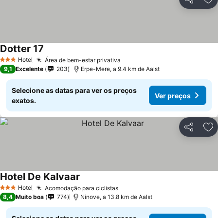
Partilhar
Ad
Dotter 17
Ver preços
Hotel
Área de bem-estar privativa
Ver preços
3 Estrelas
9,1
Excelente
203
Erpe-Mere, a 9.4 km de Aalst
Selecione as datas para ver os preços
Ver preços
exatos.
Partilhar
Ad
Hotel De Kalvaar
Ver preços
Hotel
Acomodação para ciclistas
Ver preços
3 Estrelas
8,4
Muito boa
774
Ninove, a 13.8 km de Aalst