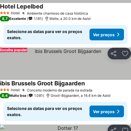
Hotel Lepelbed
Ver preços
Hotel
Ambiente charmoso de casa histórica
Ver preços
3 Estrelas
8,7
Excelente
1.181
Melle, a 20.0 km de Aalst
Selecione as datas para ver os preços
Ver preços
exatos.
Escolha popular
Partilhar
Ad
ibis Brussels Groot Bijgaarden
Ver preços
Hotel
Conceito moderno de parada na estrada
Ver preços
3 Estrelas
8,4
Muito boa
1.081
Groot-Bijgaarden, a 16.4 km de Aalst
Selecione as datas para ver os preços
Ver preços
exatos.