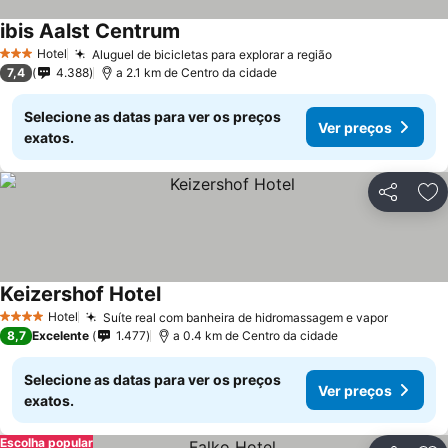
ibis Aalst Centrum
Ver preços
Hotel
Aluguel de bicicletas para explorar a região
Ver preços
3 Estrelas
7,4
4.388
a 2.1 km de Centro da cidade
Selecione as datas para ver os preços
Ver preços
exatos.
Partilhar
Ad
Keizershof Hotel
Ver preços
Hotel
Suíte real com banheira de hidromassagem e vapor
Ver pre
4 Estrelas
8,7
Excelente
1.477
a 0.4 km de Centro da cidade
Selecione as datas para ver os preços
Ver preços
exatos.
Escolha popular