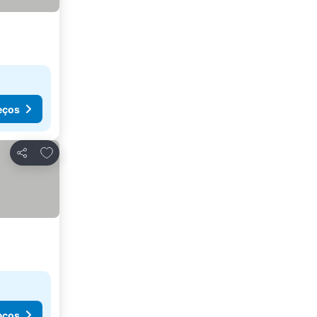
eços
Adicionar aos favoritos
Partilhar
eços