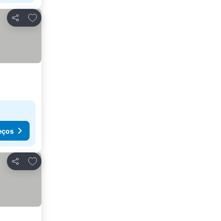
Adicionar aos favoritos
Partilhar
eços
Adicionar aos favoritos
Partilhar