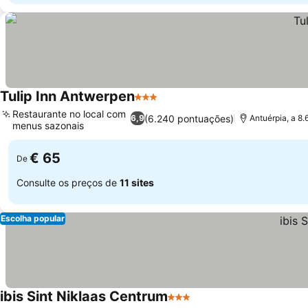
Tulip Inn Antwerpen
3 Estrelas
Restaurante no local com
(6.240 pontuações)
6,9
Antuérpia, a 8.
menus sazonais
€ 65
De
Consulte os preços de
11 sites
Escolha popular
ibis Sint Niklaas Centrum
3 Estrelas