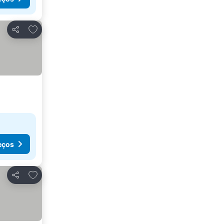
Adicionar aos favoritos
Partilhar
eços
Adicionar aos favoritos
Partilhar