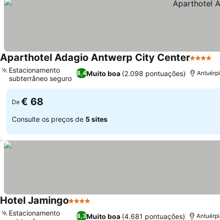
Aparthotel Adagio Antwerp City Center
4 Estrel
Estacionamento
Muito boa
(2.098 pontuações)
8,4
Antuérpi
subterrâneo seguro
€ 68
De
Consulte os preços de
5 sites
Hotel Jamingo
4 Estrelas
Estacionamento
Muito boa
(4.681 pontuações)
8,3
Antuérpi