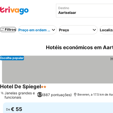
Destino
Filtros
Preço em ordem crescente
Preço
Localiz
Hotéis económicos em Aart
Escolha popular
Hotel De Spiegel
2 Estrelas
Janelas grandes e
(887 pontuações)
4,7
Beveren, a 17.5 km de Aa
funcionais
€ 55
De