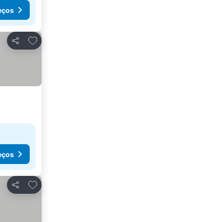
eços
Adicionar aos favoritos
Partilhar
eços
Adicionar aos favoritos
Partilhar