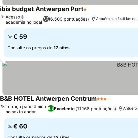
ibis budget Antwerpen Port
1 Estrelas
Acesso à
(6.500 pontuações)
7,2
Antuérpia, a 14.9 km de 
academia no local
€ 59
De
Consulte os preços de
12 sites
B&B HOTEL Antwerpen Centrum
3 Estrelas
Terraço panorâmico
Excelente
(11.168 pontuações)
8,8
Antuérpi
no sexto andar
€ 60
De
Consulte os preços de
13 sites