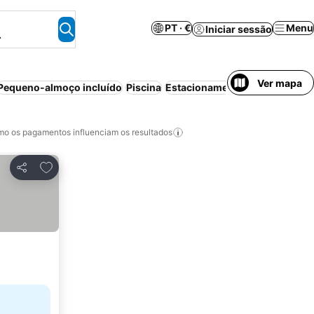
PT · €
Menu
Iniciar sessão
.
Ver mapa
Pequeno-almoço incluído
Piscina
Estacionamento
Cancelamento
o os pagamentos influenciam os resultados
Adicionar aos favoritos
Partilhar