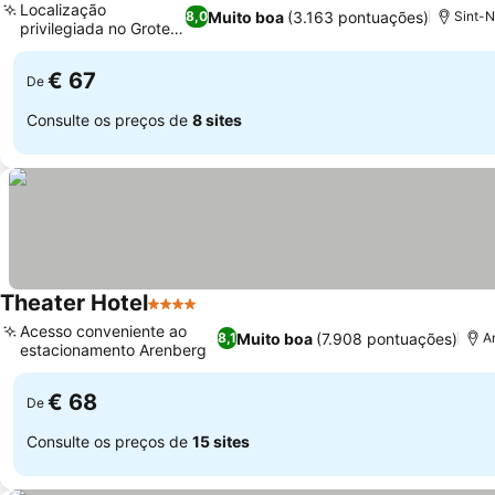
Localização
Muito boa
(3.163 pontuações)
8,0
Sint-N
privilegiada no Grote
Markt
€ 67
De
Consulte os preços de
8 sites
Theater Hotel
4 Estrelas
Acesso conveniente ao
Muito boa
(7.908 pontuações)
8,1
A
estacionamento Arenberg
€ 68
De
Consulte os preços de
15 sites