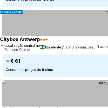
Escolha popular
Citybox Antwerp
3 Estrelas
Localização central no
Excelente
(16.516 pontuações)
8,6
Antué
Diamond District
€ 61
De
Consulte os preços de
9 sites