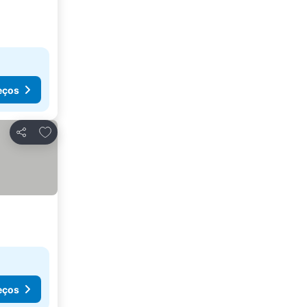
eços
Adicionar aos favoritos
Partilhar
eços