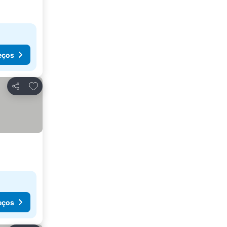
eços
Adicionar aos favoritos
Partilhar
eços