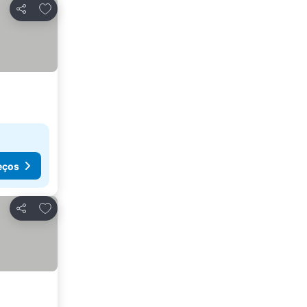
Adicionar aos favoritos
Partilhar
eços
Adicionar aos favoritos
Partilhar