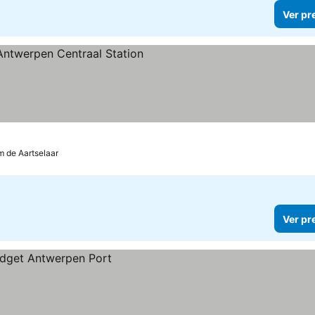
Ver pr
as
m de Aartselaar
Ver pr