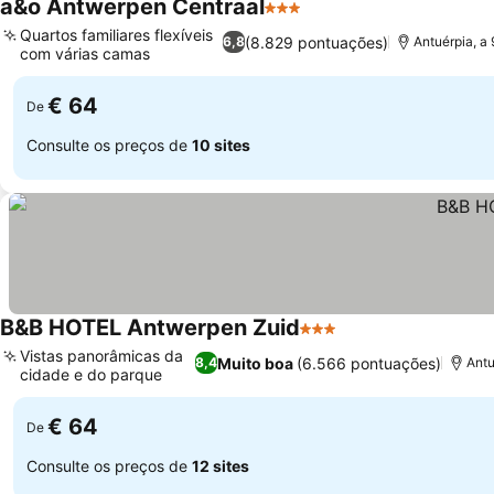
a&o Antwerpen Centraal
3 Estrelas
Quartos familiares flexíveis
(8.829 pontuações)
6,8
Antuérpia, a 
com várias camas
€ 64
De
Consulte os preços de
10 sites
B&B HOTEL Antwerpen Zuid
3 Estrelas
Vistas panorâmicas da
Muito boa
(6.566 pontuações)
8,4
Antu
cidade e do parque
€ 64
De
Consulte os preços de
12 sites