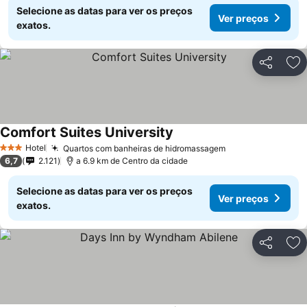
Selecione as datas para ver os preços
Ver preços
exatos.
Partilhar
Ad
Comfort Suites University
Hotel
Quartos com banheiras de hidromassagem
3 Estrelas
6,7
2.121
a 6.9 km de Centro da cidade
Selecione as datas para ver os preços
Ver preços
exatos.
Partilhar
Ad