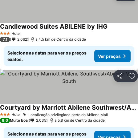
Candlewood Suites ABILENE by IHG
Hotel
3 Estrelas
7,1
2.062
a 4.5 km de Centro da cidade
Selecione as datas para ver os preços
Ver preços
exatos.
Partilhar
Ad
Courtyard by Marriott Abilene Southwest/Abilene Mall South
Hotel
Localização privilegiada perto do Abilene Mall
3 Estrelas
8,0
Muito boa
2.035
a 5.8 km de Centro da cidade
Selecione as datas para ver os preços
Ver preços