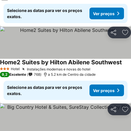
Selecione as datas para ver os preços
Ver preços
exatos.
Partilhar
Ad
Home2 Suites by Hilton Abilene Southwest
Hotel
Instalações modernas e novas do hotel
3 Estrelas
9,2
Excelente
768
a 5.2 km de Centro da cidade
Selecione as datas para ver os preços
Ver preços
exatos.
Partilhar
Ad