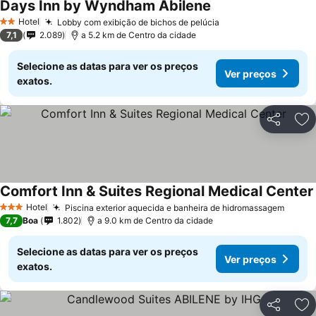
Days Inn by Wyndham Abilene
Hotel
Lobby com exibição de bichos de pelúcia
2 Estrelas
7,1
2.089
a 5.2 km de Centro da cidade
Selecione as datas para ver os preços
Ver preços
exatos.
Partilhar
Ad
Comfort Inn & Suites Regional Medical Center
Hotel
Piscina exterior aquecida e banheira de hidromassagem
3 Estrelas
7,7
Boa
1.802
a 9.0 km de Centro da cidade
Selecione as datas para ver os preços
Ver preços
exatos.
Partilhar
Ad