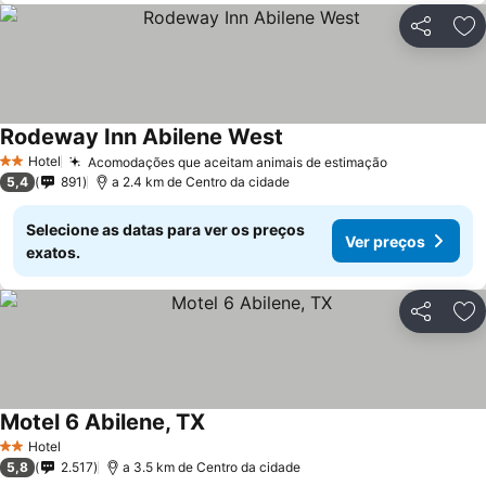
Partilhar
Ad
Rodeway Inn Abilene West
Hotel
Acomodações que aceitam animais de estimação
2 Estrelas
5,4
891
a 2.4 km de Centro da cidade
Selecione as datas para ver os preços
Ver preços
exatos.
Partilhar
Ad
Motel 6 Abilene, TX
Hotel
2 Estrelas
5,8
2.517
a 3.5 km de Centro da cidade