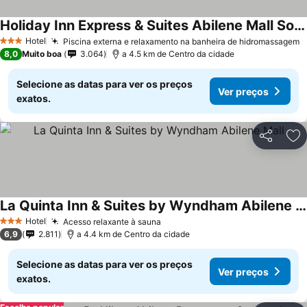
Holiday Inn Express & Suites Abilene Mall South By Ihg
Hotel
Piscina externa e relaxamento na banheira de hidromassagem
3 Estrelas
8,0
Muito boa
3.064
a 4.5 km de Centro da cidade
Selecione as datas para ver os preços
Ver preços
exatos.
Partilhar
Ad
La Quinta Inn & Suites by Wyndham Abilene Mall
Hotel
Acesso relaxante à sauna
3 Estrelas
6,9
2.811
a 4.4 km de Centro da cidade
Selecione as datas para ver os preços
Ver preços
exatos.