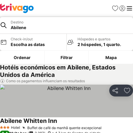
Favoritos
Iniciar
Me
Destino
Abilene
Check-in/out
Hóspedes e quartos
Escolha as datas
2 hóspedes, 1 quarto.
Ordenar
Filtrar
Mapa
Hotéis económicos em Abilene, Estados
Unidos da América
Como os pagamentos influenciam os resultados
Partilhar
Ad
Abilene Whitten Inn
Hotel
Buffet de café da manhã quente excepcional
3 Estrelas