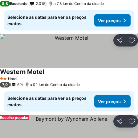
8,8
Excelente
2.015
a 7.3 km de Centro da cidade
Selecione as datas para ver os preços
Ver preços
exatos.
Partilhar
Ad
Western Motel
Hotel
2 Estrelas
7,0
69
a 0.1 km de Centro da cidade
Selecione as datas para ver os preços
Ver preços
exatos.
Escolha popular
Partilhar
Ad