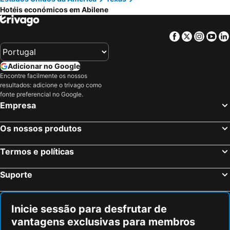
Hotéis económicos em Abilene
Facebook
Twitter
Insta
Yo
Adicionar no Google
Encontre facilmente os nossos
resultados: adicione o trivago como
fonte preferencial no Google.
Empresa
Os nossos produtos
Termos e políticas
Suporte
Inicie sessão para desfrutar de
vantagens exclusivas para membros