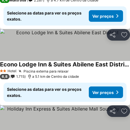
8,4
Muito boa
2.287
a 4.7 km de Centro da cidade
Selecione as datas para ver os preços
Ver preços
exatos.
Partilhar
Ad
Econo Lodge Inn & Suites Abilene East District
Hotel
Piscina externa para relaxar
2 Estrelas
6,8
1.715
a 5.1 km de Centro da cidade
Selecione as datas para ver os preços
Ver preços
exatos.
Partilhar
Ad