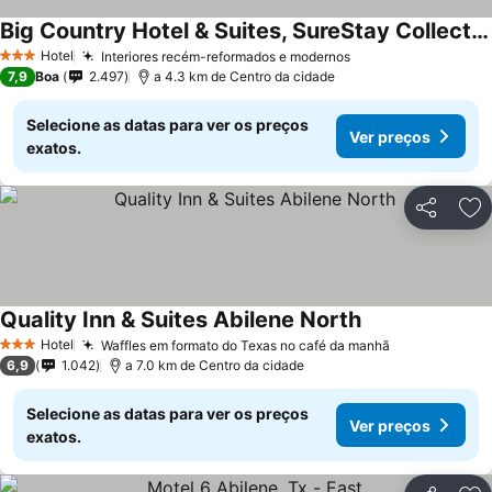
Big Country Hotel & Suites, SureStay Collection by BW
Hotel
Interiores recém-reformados e modernos
3 Estrelas
7,9
Boa
2.497
a 4.3 km de Centro da cidade
Selecione as datas para ver os preços
Ver preços
exatos.
Partilhar
Ad
Quality Inn & Suites Abilene North
Hotel
Waffles em formato do Texas no café da manhã
3 Estrelas
6,9
1.042
a 7.0 km de Centro da cidade
Selecione as datas para ver os preços
Ver preços
exatos.