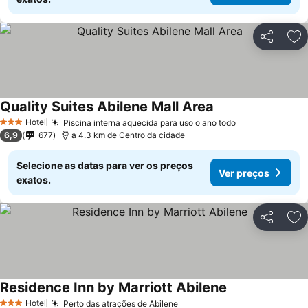
Partilhar
Ad
Quality Suites Abilene Mall Area
Hotel
Piscina interna aquecida para uso o ano todo
3 Estrelas
6,9
677
a 4.3 km de Centro da cidade
Selecione as datas para ver os preços
Ver preços
exatos.
Partilhar
Ad
Residence Inn by Marriott Abilene
Hotel
Perto das atrações de Abilene
3 Estrelas