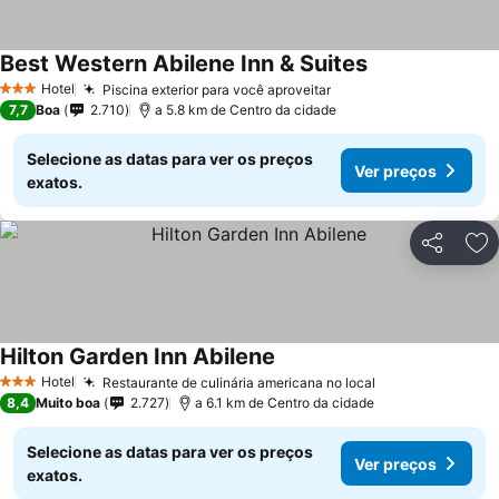
Best Western Abilene Inn & Suites
Hotel
Piscina exterior para você aproveitar
3 Estrelas
7,7
Boa
2.710
a 5.8 km de Centro da cidade
Selecione as datas para ver os preços
Ver preços
exatos.
Partilhar
Ad
Hilton Garden Inn Abilene
Hotel
Restaurante de culinária americana no local
3 Estrelas
8,4
Muito boa
2.727
a 6.1 km de Centro da cidade
Selecione as datas para ver os preços
Ver preços
exatos.