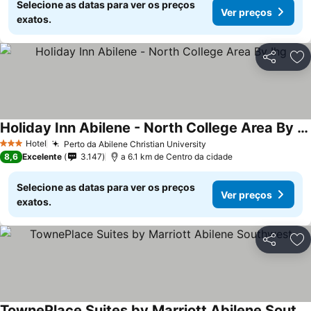
Selecione as datas para ver os preços
Ver preços
exatos.
Partilhar
Ad
Holiday Inn Abilene - North College Area By Ihg
Hotel
Perto da Abilene Christian University
3 Estrelas
8,6
Excelente
3.147
a 6.1 km de Centro da cidade
Selecione as datas para ver os preços
Ver preços
exatos.
Partilhar
Ad
TownePlace Suites by Marriott Abilene Southwest