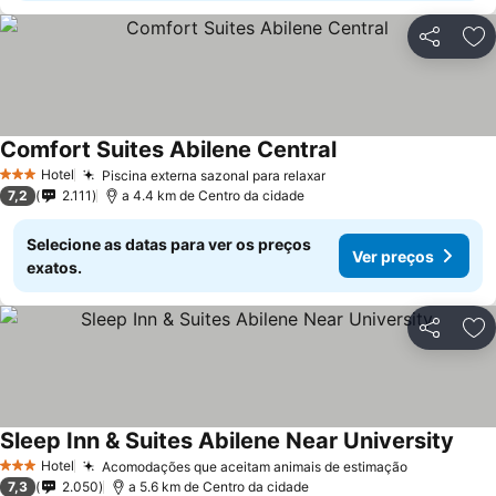
Partilhar
Ad
Comfort Suites Abilene Central
Hotel
Piscina externa sazonal para relaxar
3 Estrelas
7,2
2.111
a 4.4 km de Centro da cidade
Selecione as datas para ver os preços
Ver preços
exatos.
Partilhar
Ad
Sleep Inn & Suites Abilene Near University
Hotel
Acomodações que aceitam animais de estimação
3 Estrelas
7,3
2.050
a 5.6 km de Centro da cidade