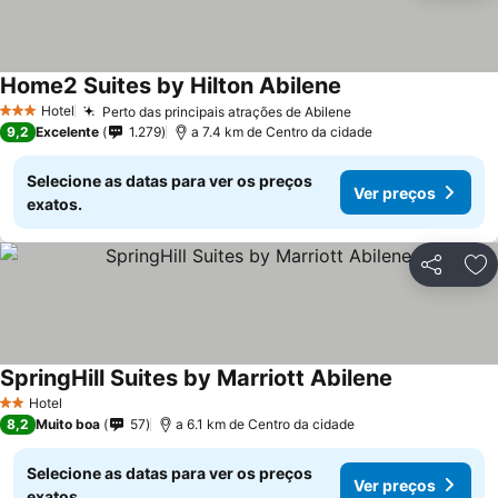
Home2 Suites by Hilton Abilene
Hotel
Perto das principais atrações de Abilene
3 Estrelas
9,2
Excelente
1.279
a 7.4 km de Centro da cidade
Selecione as datas para ver os preços
Ver preços
exatos.
Partilhar
Ad
SpringHill Suites by Marriott Abilene
Hotel
2 Estrelas
8,2
Muito boa
57
a 6.1 km de Centro da cidade
Selecione as datas para ver os preços
Ver preços
exatos.