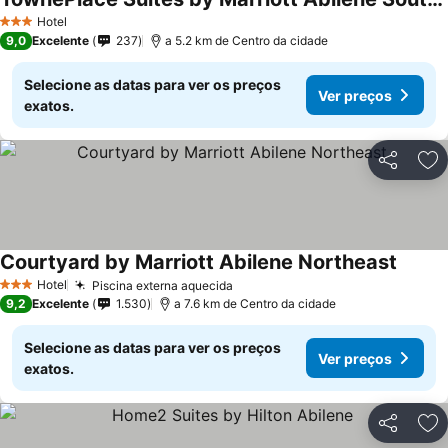
Hotel
3 Estrelas
9,0
Excelente
237
a 5.2 km de Centro da cidade
Selecione as datas para ver os preços
Ver preços
exatos.
Partilhar
Ad
Courtyard by Marriott Abilene Northeast
Hotel
Piscina externa aquecida
3 Estrelas
9,2
Excelente
1.530
a 7.6 km de Centro da cidade
Selecione as datas para ver os preços
Ver preços
exatos.
Partilhar
Ad