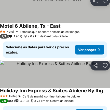
Partilhar
Ad
Motel 6 Abilene, Tx - East
Hotel
Estadias que aceitam animais de estimação
2 Estrelas
7,3
1.909
a 6.9 km de Centro da cidade
Selecione as datas para ver os preços
Ver preços
exatos.
Partilhar
Ad
Holiday Inn Express & Suites Abilene By Ihg
Hotel
Café da manhã continental quente deluxe
3 Estrelas
7,9
Boa
3.213
a 7.1 km de Centro da cidade