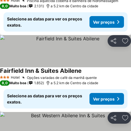
Hotel
Piscina aquecida coberta e banheira de hidromassagem
3 Estrelas
8,0
Muito boa
2.131
a 5.2 km de Centro da cidade
Selecione as datas para ver os preços
Ver preços
exatos.
Partilhar
Ad
Fairfield Inn & Suites Abilene
Hotel
Opções variadas de café da manhã quente
3 Estrelas
8,0
Muito boa
1.852
a 5.2 km de Centro da cidade
Selecione as datas para ver os preços
Ver preços
exatos.
Partilhar
Ad