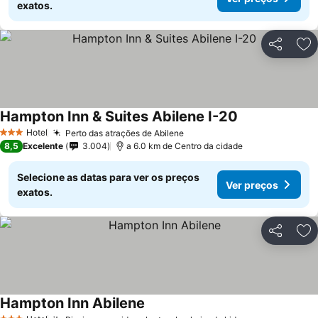
exatos.
Partilhar
Ad
Hampton Inn & Suites Abilene I-20
Hotel
Perto das atrações de Abilene
3 Estrelas
8,5
Excelente
3.004
a 6.0 km de Centro da cidade
Selecione as datas para ver os preços
Ver preços
exatos.
Partilhar
Ad
Hampton Inn Abilene