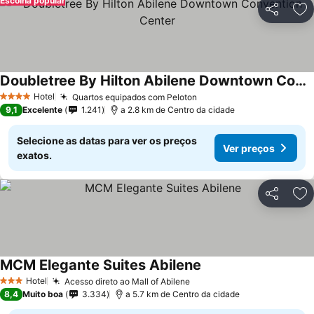
Escolha popular
Partilhar
Ad
Doubletree By Hilton Abilene Downtown Convention Center
Hotel
Quartos equipados com Peloton
4 Estrelas
9,1
Excelente
1.241
a 2.8 km de Centro da cidade
Selecione as datas para ver os preços
Ver preços
exatos.
Partilhar
Ad
MCM Elegante Suites Abilene
Hotel
Acesso direto ao Mall of Abilene
3 Estrelas
8,4
Muito boa
3.334
a 5.7 km de Centro da cidade