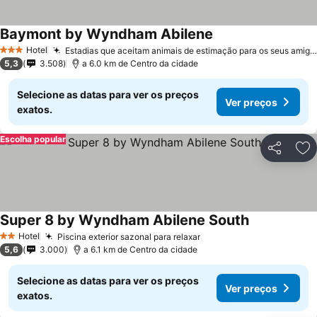
Baymont by Wyndham Abilene
Hotel
Estadias que aceitam animais de estimação para os seus amigos peludos
3 Estrelas
5,3
3.508
a 6.0 km de Centro da cidade
Selecione as datas para ver os preços
Ver preços
exatos.
Escolha popular
Partilhar
Ad
Super 8 by Wyndham Abilene South
Hotel
Piscina exterior sazonal para relaxar
2 Estrelas
5,6
3.000
a 6.1 km de Centro da cidade
Selecione as datas para ver os preços
Ver preços
exatos.