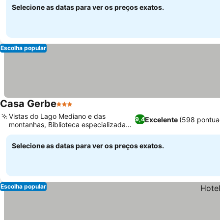
Selecione as datas para ver os preços exatos.
Escolha popular
Casa Gerbe
3 Estrelas
Ver preços
Vistas do Lago Mediano e das
Excelente
(598 pontua
9,4
montanhas, Biblioteca especializada
Ver preços
em natureza
Selecione as datas para ver os preços exatos.
Escolha popular