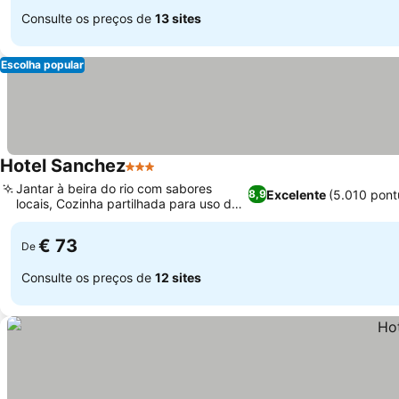
Consulte os preços de
13 sites
Escolha popular
Hotel Sanchez
3 Estrelas
Ver preços
Jantar à beira do rio com sabores
Excelente
(5.010 pont
8,9
locais, Cozinha partilhada para uso dos
Ver preços
hóspedes
€ 73
De
Consulte os preços de
12 sites