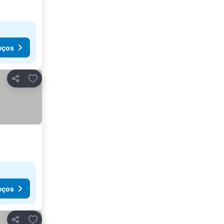
eços
Adicionar aos favoritos
Partilhar
eços
Adicionar aos favoritos