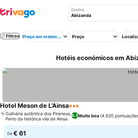
Destino
Filtros
Preço em ordem crescente
Preço
Localiz
Hotéis económicos em Abi
Hotel Meson de L’Ainsa
3 Estrelas
Ver preços
Culinária autêntica dos Pireneus,
Muito boa
(4.620 pontuaçõe
8,3
Perto da histórica vila de Ainsa
Ver preços
€ 61
De