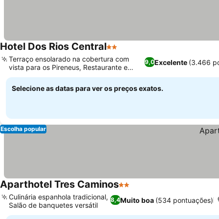
Hotel Dos Rios Central
2 Estrelas
Ver preços
Terraço ensolarado na cobertura com
Excelente
(3.466 p
9,0
vista para os Pireneus, Restaurante e
Ver preços
cafeteria no local
Selecione as datas para ver os preços exatos.
Escolha popular
Aparthotel Tres Caminos
2 Estrelas
Ver preços
Culinária espanhola tradicional,
Muito boa
(534 pontuações)
8,4
Salão de banquetes versátil
Ver preços