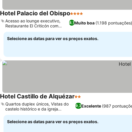
Hotel Palacio del Obispo
4 Estrelas
Ver preços
Acesso ao lounge executivo,
Muito boa
(1.198 pontuações
8,1
Restaurante El Criticón com
Ver preços
adega
Selecione as datas para ver os preços exatos.
Hotel Castillo de Alquézar
2 Estrelas
Ver preços
Quartos duplex únicos, Vistas do
Excelente
(987 pontuaçõe
9,3
castelo histórico e da igreja
Ver preços
colegiada
Selecione as datas para ver os preços exatos.