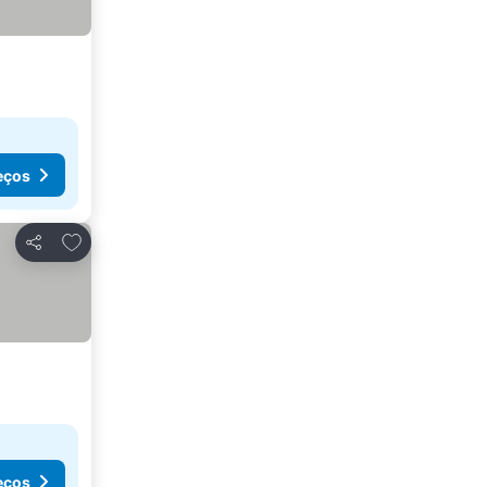
eços
Adicionar aos favoritos
Partilhar
eços