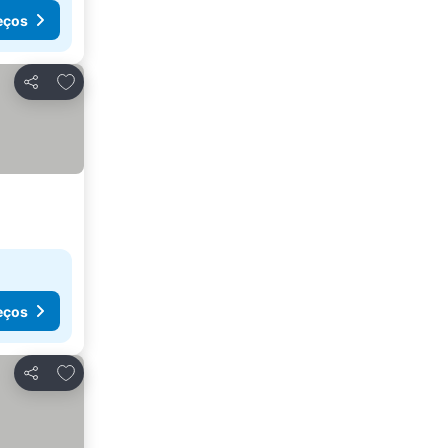
eços
Adicionar aos favoritos
Partilhar
eços
Adicionar aos favoritos
Partilhar