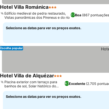
Hotel Villa Románica
3 Estrelas
Ver preços
Edifício medieval de pedra restaurado,
Boa
(867 pontuações
7,7
Vistas panorâmicas dos Pireneus e do rio
Ver preços
Selecione as datas para ver os preços exatos.
Escolha popular
Hotel Villa de Alquézar
3 Estrelas
Ver preços
Piscina exterior com terraço para
Excelente
(2.705 pontua
9,1
banhos de sol, Solar histórico do
Ver preços
século XIV
Selecione as datas para ver os preços exatos.