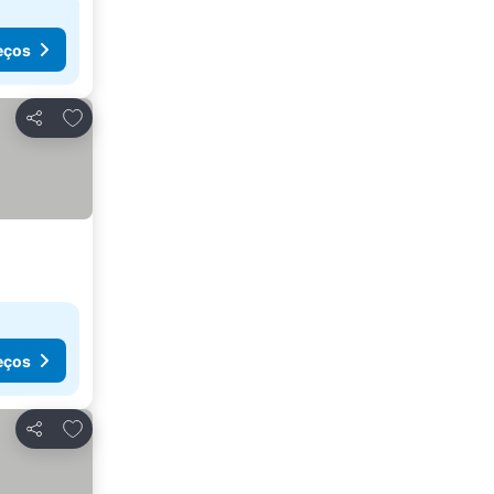
eços
Adicionar aos favoritos
Partilhar
eços
Adicionar aos favoritos
Partilhar