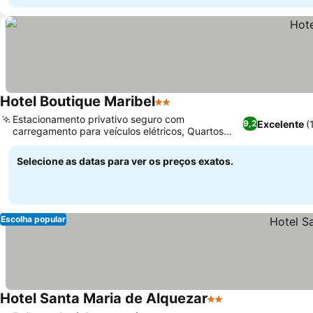
Hotel Boutique Maribel
2 Estrelas
Ver preços
Estacionamento privativo seguro com
Excelente
(
9,2
carregamento para veículos elétricos, Quartos
Ver preços
temáticos de vinho Somontano únicos
Selecione as datas para ver os preços exatos.
Escolha popular
Hotel Santa Maria de Alquezar
2 Estrelas
Ver preços