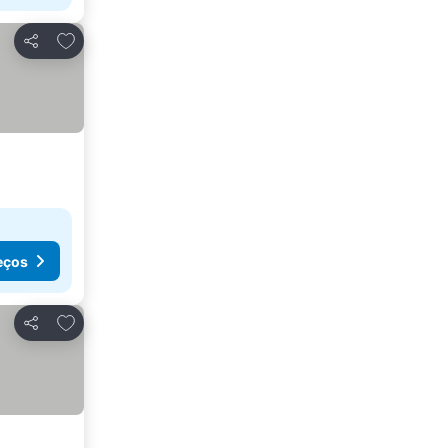
Adicionar aos favoritos
Partilhar
eços
Adicionar aos favoritos
Partilhar