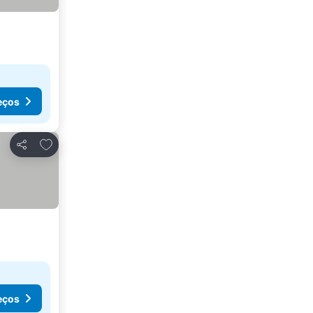
eços
Adicionar aos favoritos
Partilhar
eços