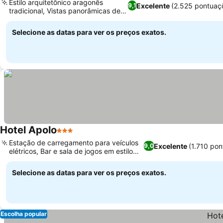
Estilo arquitetônico aragonês
Excelente
(2.525 pontuaç
9,1
tradicional, Vistas panorâmicas de
Ver preços
Alquézar
Selecione as datas para ver os preços exatos.
Hotel Apolo
3 Estrelas
Ver preços
Estação de carregamento para veículos
Excelente
(1.710 po
9,0
elétricos, Bar e sala de jogos em estilo
Ver preços
espanhol
Selecione as datas para ver os preços exatos.
Escolha popular