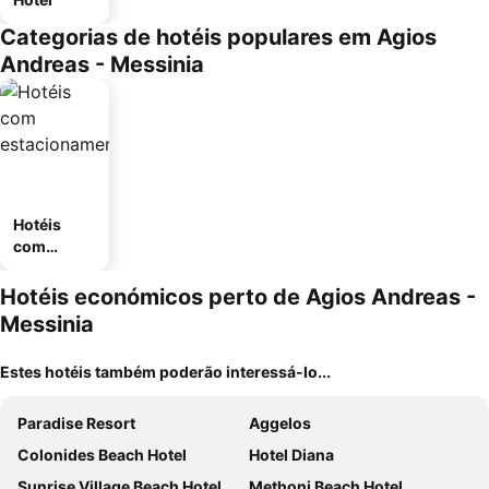
Categorias de hotéis populares em Agios
Andreas - Messinia
Hotéis
com
estaciona
mento
Hotéis económicos perto de Agios Andreas -
Messinia
Estes hotéis também poderão interessá-lo...
Paradise Resort
Aggelos
Colonides Beach Hotel
Hotel Diana
Sunrise Village Beach Hotel
Methoni Beach Hotel