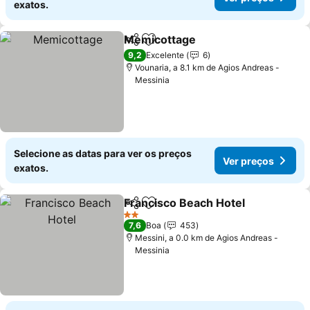
exatos.
Memicottage
Partilhar
Adicionar aos favoritos
Ver preços
9,2
Excelente
6
Vounaria, a 8.1 km de Agios Andreas -
Messinia
Selecione as datas para ver os preços
Ver preços
exatos.
Francisco Beach Hotel
Partilhar
Adicionar aos favoritos
Ver
2 Estrelas
7,6
Boa
453
Messini, a 0.0 km de Agios Andreas -
Messinia