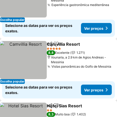
Messinia
Experiência gastronômica mediterrânea
Ver
Escolha popular
Selecione as datas para ver os preços
Ver preços
exatos.
Camvillia Resort
Partilhar
Adicionar aos favoritos
Ver preço
5 Estrelas
8,8
Excelente
1.271
Vounaria, a 2.9 km de Agios Andreas -
Messinia
Vistas panorâmicas do Golfo de Messinia
Ve
Escolha popular
Selecione as datas para ver os preços
Ver preços
exatos.
Hotel Sias Resort
Partilhar
Adicionar aos favoritos
Ver preç
2 Estrelas
8,3
Muito boa
1.402