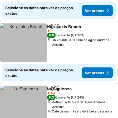
Selecione as datas para ver os preços
Ver preços
exatos.
Korakakis Beach
Partilhar
Adicionar aos favoritos
Ver preço
1 Estrelas
8,6
Excelente
383
Finikounda, a 11.6 km de Agios Andreas -
Messinia
Selecione as datas para ver os preços
Ver preços
exatos.
La Sapienza
Partilhar
Adicionar aos favoritos
Ver preços
3 Estrelas
9,3
Excelente
245
Methoni, a 18.5 km de Agios Andreas -
Messinia
Café da manhã servido à beira da piscina
Ve