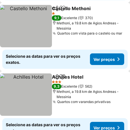
Castello Methoni
Partilhar
Adicionar aos favoritos
Ver preç
1 Estrelas
9,1
Excelente
370
Methoni, a 19.8 km de Agios Andreas -
Messinia
Quartos com vista para o castelo ou mar
Ver
Selecione as datas para ver os preços
Ver preços
exatos.
Achilles Hotel
Partilhar
Adicionar aos favoritos
Ver preços
3 Estrelas
9,3
Excelente
562
Methoni, a 19.8 km de Agios Andreas -
Messinia
Quartos com varandas privativas
Ver preç
Selecione as datas para ver os preços
Ver preços