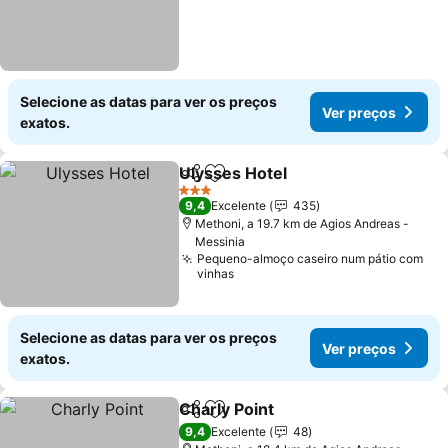
Selecione as datas para ver os preços
Ver preços
exatos.
Ulysses Hotel
Partilhar
Adicionar aos favoritos
Ver preços
3 Estrelas
9,4
Excelente
435
Methoni, a 19.7 km de Agios Andreas -
Messinia
Pequeno-almoço caseiro num pátio com
vinhas
Selecione as datas para ver os preços
Ver preços
exatos.
Charly Point
Partilhar
Adicionar aos favoritos
Ver preços
9,4
Excelente
48