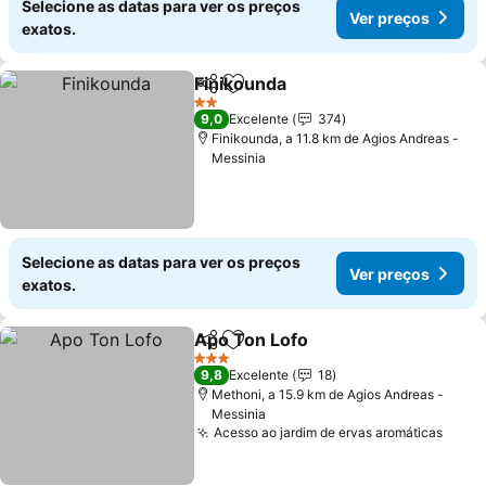
Selecione as datas para ver os preços
Ver preços
exatos.
Finikounda
Partilhar
Adicionar aos favoritos
Ver preços
2 Estrelas
9,0
Excelente
374
Finikounda, a 11.8 km de Agios Andreas -
Messinia
Selecione as datas para ver os preços
Ver preços
exatos.
Apo Ton Lofo
Partilhar
Adicionar aos favoritos
Ver preços
3 Estrelas
9,8
Excelente
18
Methoni, a 15.9 km de Agios Andreas -
Messinia
Acesso ao jardim de ervas aromáticas
Ver 