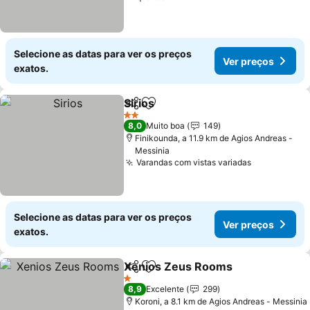
Selecione as datas para ver os preços
Ver preços
exatos.
Sirios
Partilhar
Adicionar aos favoritos
Ver preços
2 Estrelas
8,0
Muito boa
149
Finikounda, a 11.9 km de Agios Andreas -
Messinia
Varandas com vistas variadas
Ver preços
Selecione as datas para ver os preços
Ver preços
exatos.
Xenios Zeus Rooms
Partilhar
Adicionar aos favoritos
Ver p
1 Estrelas
8,9
Excelente
299
Koroni, a 8.1 km de Agios Andreas - Messinia