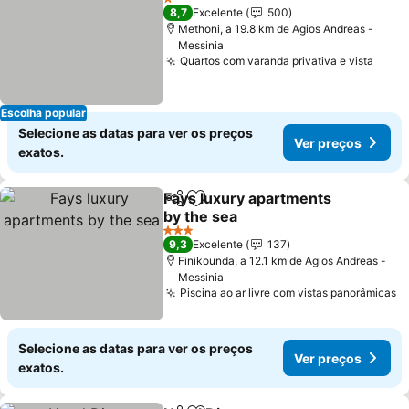
1 Estrelas
8,7
Excelente
500
Methoni, a 19.8 km de Agios Andreas -
Messinia
Quartos com varanda privativa e vista
Ver 
Escolha popular
Selecione as datas para ver os preços
Ver preços
exatos.
Fays luxury apartments
Partilhar
Adicionar aos favoritos
by the sea
Ver preços
3 Estrelas
9,3
Excelente
137
Finikounda, a 12.1 km de Agios Andreas -
Messinia
Piscina ao ar livre com vistas panorâmicas
V
Selecione as datas para ver os preços
Ver preços
exatos.