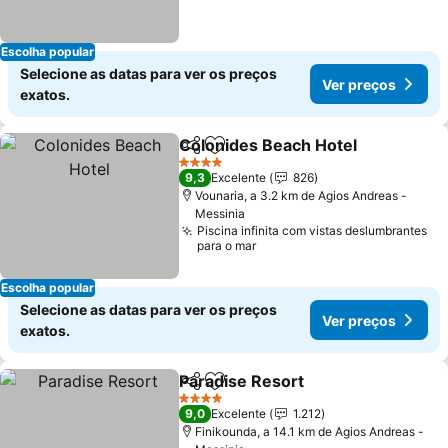
Escolha popular
Selecione as datas para ver os preços
Ver preços
exatos.
Colonides Beach Hotel
Partilhar
Adicionar aos favoritos
Ver
4 Estrelas
9,3
Excelente
826
Vounaria, a 3.2 km de Agios Andreas -
Messinia
Piscina infinita com vistas deslumbrantes
para o mar
Escolha popular
Selecione as datas para ver os preços
Ver preços
exatos.
Paradise Resort
Partilhar
Adicionar aos favoritos
Ver preço
4 Estrelas
9,0
Excelente
1.212
Finikounda, a 14.1 km de Agios Andreas -