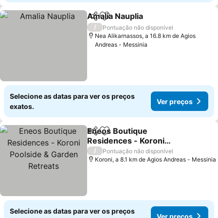
Amalia Nauplia
Partilhar
Adicionar aos favoritos
Ver preços
/
Pontuação não disponível
Nea Alikarnassos, a 16.8 km de Agios
Andreas - Messinia
Selecione as datas para ver os preços
Ver preços
exatos.
Eneos Boutique
Partilhar
Adicionar aos favoritos
Residences - Koroni
Poolside & Garden
Ver preços
/
Pontuação não disponível
Retreats
Koroni, a 8.1 km de Agios Andreas - Messinia
Selecione as datas para ver os preços
Ver preços