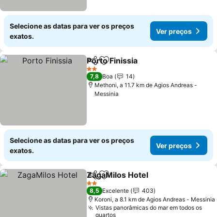
Selecione as datas para ver os preços
Ver preços
exatos.
Porto Finissia
Partilhar
Adicionar aos favoritos
Ver preços
2 Estrelas
7,8
Boa
14
Methoni, a 11.7 km de Agios Andreas -
Messinia
Selecione as datas para ver os preços
Ver preços
exatos.
ZagaMilos Hotel
Partilhar
Adicionar aos favoritos
Ver preço
2 Estrelas
8,5
Excelente
403
Koroni, a 8.1 km de Agios Andreas - Messinia
Vistas panorâmicas do mar em todos os
quartos