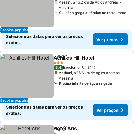
Messini, a 16.2 km de Agios Andreas -
Messinia
Culinária grega autêntica no restaurante
Ver
Escolha popular
Selecione as datas para ver os preços
Ver preços
exatos.
Achilles Hill Hotel
Partilhar
Adicionar aos favoritos
Ver preç
3 Estrelas
9,4
Excelente
514
Methoni, a 18.6 km de Agios Andreas -
Messinia
Piscina infinita de água salgada
Ver preço
Escolha popular
Selecione as datas para ver os preços
Ver preços
exatos.
Hotel Aris
Partilhar
Adicionar aos favoritos
Ver preços