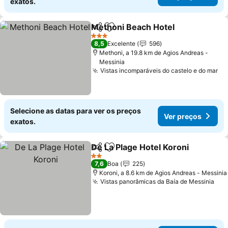
exatos.
Methoni Beach Hotel
Partilhar
Adicionar aos favoritos
Ver p
3 Estrelas
8,5
Excelente
596
Methoni, a 19.8 km de Agios Andreas -
Messinia
Vistas incomparáveis do castelo e do mar
Ve
Selecione as datas para ver os preços
Ver preços
exatos.
De La Plage Hotel Koroni
Partilhar
Adicionar aos favoritos
V
2 Estrelas
7,6
Boa
225
Koroni, a 8.6 km de Agios Andreas - Messinia
Vistas panorâmicas da Baía de Messinia
Ver