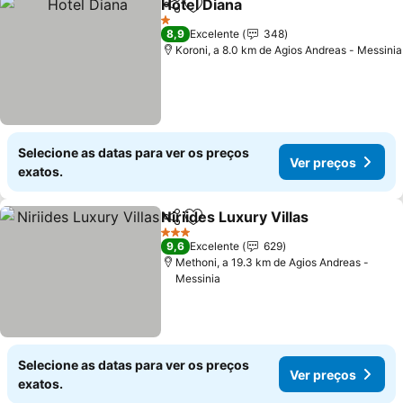
Hotel Diana
Partilhar
Adicionar aos favoritos
Ver preços
1 Estrelas
8,9
Excelente
348
Koroni, a 8.0 km de Agios Andreas - Messinia
Selecione as datas para ver os preços
Ver preços
exatos.
Niriides Luxury Villas
Partilhar
Adicionar aos favoritos
Ver p
3 Estrelas
9,6
Excelente
629
Methoni, a 19.3 km de Agios Andreas -
Messinia
Selecione as datas para ver os preços
Ver preços
exatos.