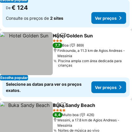
€ 124
De
Consulte os preços de
2 sites
Ver preços
Hotel Golden Sun
Partilhar
Adicionar aos favoritos
Ver preç
3 Estrelas
7,7
Boa
869
Finikounda, a 11.3 km de Agios Andreas -
Messinia
Piscina ampla com área dedicada para
crianças
Escolha popular
Selecione as datas para ver os preços
Ver preços
exatos.
Buka Sandy Beach
Partilhar
Adicionar aos favoritos
Ver pre
4 Estrelas
8,4
Muito boa
426
Messini, a 17.8 km de Agios Andreas -
Messinia
Noites de música ao vivo
Ver preços