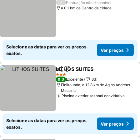
/
Pontuação não disponível
a 0.1 km de Centro da cidade
Selecione as datas para ver os preços
Ver preços
exatos.
LITHOS SUITES
Partilhar
Adicionar aos favoritos
Ver preços
3 Estrelas
9,3
Excelente
63
Finikounda, a 12.8 km de Agios Andreas -
Messinia
Piscina exterior sazonal convidativa
Ver pr
Selecione as datas para ver os preços
Ver preços
exatos.