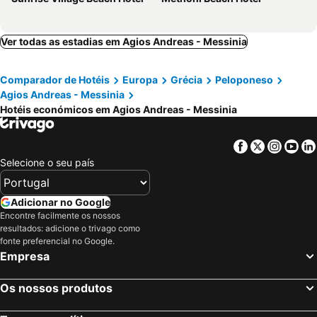
Ver todas as estadias em Agios Andreas - Messinia
Comparador de Hotéis
Europa
Grécia
Peloponeso
Agios Andreas - Messinia
Hotéis económicos em Agios Andreas - Messinia
Facebook
Twitter
Insta
Yo
Selecione o seu país
Adicionar no Google
Encontre facilmente os nossos
resultados: adicione o trivago como
fonte preferencial no Google.
Empresa
Os nossos produtos