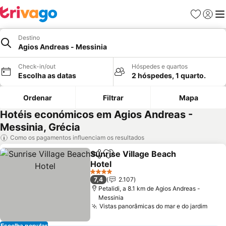
Favoritos
Iniciar
Me
Destino
Agios Andreas - Messinia
Check-in/out
Hóspedes e quartos
Escolha as datas
2 hóspedes, 1 quarto.
Ordenar
Filtrar
Mapa
Hotéis económicos em Agios Andreas -
Messinia, Grécia
Como os pagamentos influenciam os resultados
Sunrise Village Beach
Partilhar
Adicionar aos favoritos
Hotel
Ver preços
4 Estrelas
7,4
2.107
Petalidi, a 8.1 km de Agios Andreas -
Messinia
Vistas panorâmicas do mar e do jardim
Ver 
Escolha popular