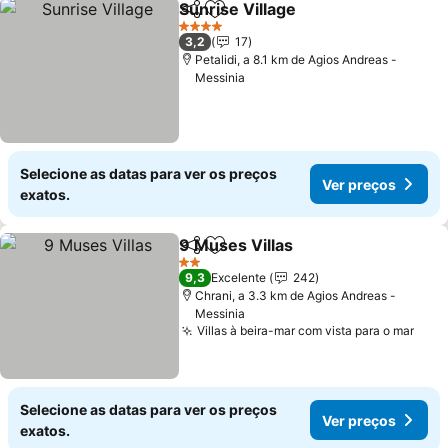
Sunrise Village
Partilhar
Adicionar aos favoritos
Ver preços
4 Estrelas
3,2
17
Petalidi, a 8.1 km de Agios Andreas -
Messinia
Selecione as datas para ver os preços
Ver preços
exatos.
9 Muses Villas
Partilhar
Adicionar aos favoritos
Ver preços
2 Estrelas
9,3
Excelente
242
Chrani, a 3.3 km de Agios Andreas -
Messinia
Villas à beira-mar com vista para o mar
Ver 
Selecione as datas para ver os preços
Ver preços
exatos.