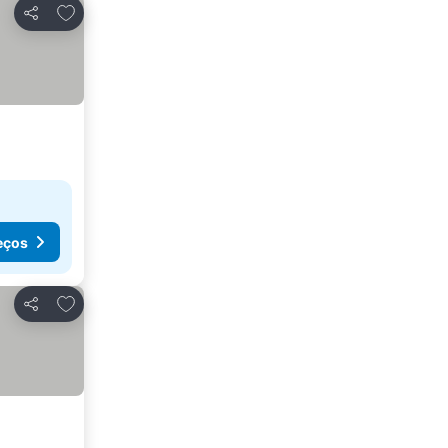
Adicionar aos favoritos
Partilhar
eços
Adicionar aos favoritos
Partilhar