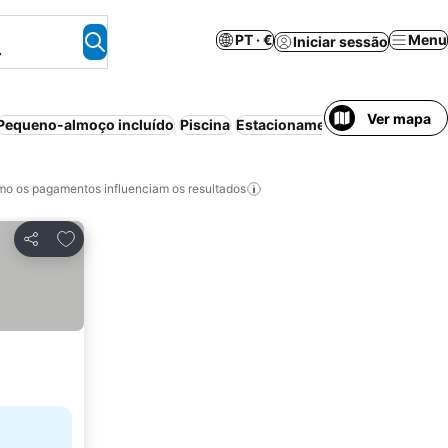
PT · €
Menu
Iniciar sessão
.
Ver mapa
Pequeno-almoço incluído
Piscina
Estacionamento
Aparthotel
C
o os pagamentos influenciam os resultados
Adicionar aos favoritos
Partilhar