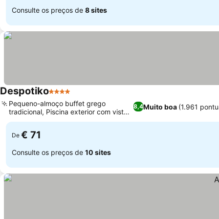
Consulte os preços de
8 sites
Despotiko
4 Estrelas
Pequeno-almoço buffet grego
Muito boa
(1.961 pont
8,4
tradicional, Piscina exterior com vista
para o golfo
€ 71
De
Consulte os preços de
10 sites