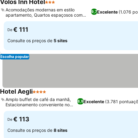
Volos Inn Hotel
3 Estrelas
Acomodações modernas em estilo
Excelente
(1.076 p
9,7
apartamento, Quartos espaçosos com
varandas grandes
€ 111
De
Consulte os preços de
5 sites
Escolha popular
Hotel Aegli
4 Estrelas
Amplo buffet de café da manhã,
Excelente
(3.781 pontuaçõ
8,9
Estacionamento conveniente no
porto
€ 113
De
Consulte os preços de
8 sites