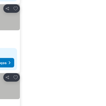
Adicionar aos favoritos
Partilhar
eços
Adicionar aos favoritos
Partilhar