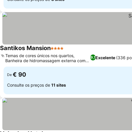
Santikos Mansion
4 Estrelas
Temas de cores únicos nos quartos,
Excelente
(336 po
9,1
Banheira de hidromassagem externa com
vista para a baía
€ 90
De
Consulte os preços de
11 sites