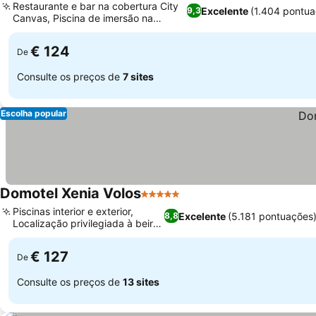
Restaurante e bar na cobertura City
Excelente
(1.404 pontua
9,3
Canvas, Piscina de imersão na
cobertura
€ 124
De
Consulte os preços de
7 sites
Escolha popular
Domotel Xenia Volos
5 Estrelas
Piscinas interior e exterior,
Excelente
(5.181 pontuações
8,8
Localização privilegiada à beira-
mar
€ 127
De
Consulte os preços de
13 sites