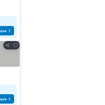
eços
Adicionar aos favoritos
Partilhar
eços