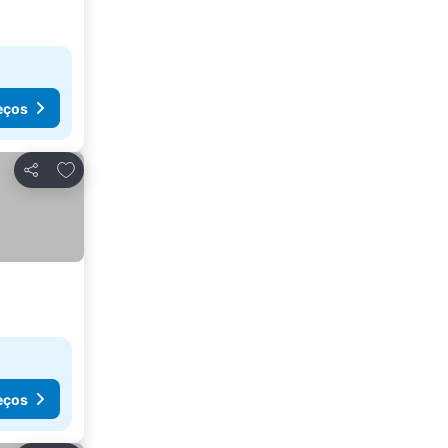
eços
Adicionar aos favoritos
Partilhar
eços