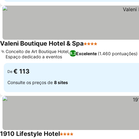
Valeni Boutique Hotel & Spa
4 Estrelas
Conceito de Art Boutique Hotel,
Excelente
(1.460 pontuações)
9,2
Espaço dedicado a eventos
€ 113
De
Consulte os preços de
8 sites
1910 Lifestyle Hotel
4 Estrelas