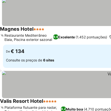
Magnes Hotel
4 Estrelas
Restaurante Mediterrâneo
Excelente
(1.452 pontuações)
9,6
Elaia, Piscina exterior sazonal
€ 134
De
Consulte os preços de
6 sites
Valis Resort Hotel
5 Estrelas
Plataforma flutuante para nadar,
Muito boa
(4.710 pontuaçõ
8,2