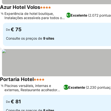
Azur Hotel Volos
4 Estrelas
Experiência de hotel boutique,
Excelente
(2.072 pontua
9,1
Instalações acessíveis para todos os
hóspedes
€ 75
De
Consulte os preços de
9 sites
Portaria Hotel
4 Estrelas
Piscinas versáteis, internas e
Excelente
(2.230 pontuaç
8,7
externas, Restaurante acolhedor
com lareira
€ 81
De
Consulte os preços de
8 sites