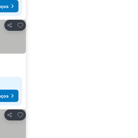
eços
Adicionar aos favoritos
Partilhar
eços
Adicionar aos favoritos
Partilhar