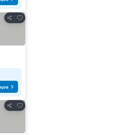
Adicionar aos favoritos
Partilhar
eços
Adicionar aos favoritos
Partilhar