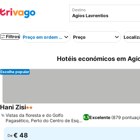
Destino
Filtros
Preço em ordem crescente
Preço
Localiz
Hotéis económicos em Agio
Escolha popular
Hani Zisi
2 Estrelas
Vistas da floresta e do Golfo
Excelente
(879 pontuaç
8,5
Pagasético, Perto do Centro de Esqui
de Pelion
€ 48
De