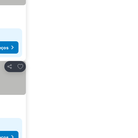
eços
Adicionar aos favoritos
Partilhar
eços