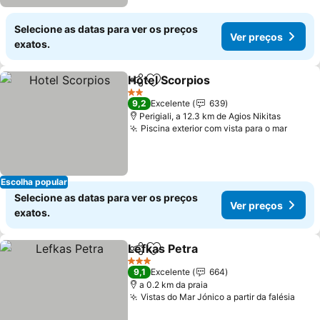
Selecione as datas para ver os preços
Ver preços
exatos.
Hotel Scorpios
Partilhar
Adicionar aos favoritos
Ver preços
2 Estrelas
9,2
Excelente
639
Perigiali, a 12.3 km de Agios Nikitas
Piscina exterior com vista para o mar
Ver p
Escolha popular
Selecione as datas para ver os preços
Ver preços
exatos.
Lefkas Petra
Partilhar
Adicionar aos favoritos
Ver preços
3 Estrelas
9,1
Excelente
664
a 0.2 km da praia
Vistas do Mar Jónico a partir da falésia
Ver 