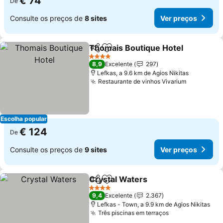
€ 74
De
Consulte os preços de
8 sites
Ver preços
Thomais Boutique Hotel
Partilhar
Adicionar aos favoritos
Ve
4 Estrelas
8,9
Excelente
297
Lefkas, a 9.6 km de Agios Nikitas
Restaurante de vinhos Vivarium
Ver preço
Escolha popular
€ 124
De
Consulte os preços de
9 sites
Ver preços
Crystal Waters
Partilhar
Adicionar aos favoritos
Ver preços
4 Estrelas
9,4
Excelente
2.367
Lefkas - Town, a 9.9 km de Agios Nikitas
Três piscinas em terraços
Ver preços