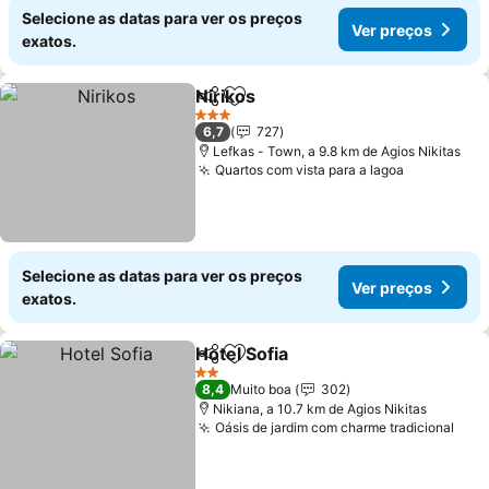
Selecione as datas para ver os preços
Ver preços
exatos.
Nirikos
Partilhar
Adicionar aos favoritos
Ver preços
3 Estrelas
6,7
727
Lefkas - Town, a 9.8 km de Agios Nikitas
Quartos com vista para a lagoa
Ver preço
Selecione as datas para ver os preços
Ver preços
exatos.
Hotel Sofia
Partilhar
Adicionar aos favoritos
Ver preços
2 Estrelas
8,4
Muito boa
302
Nikiana, a 10.7 km de Agios Nikitas
Oásis de jardim com charme tradicional
Ver 