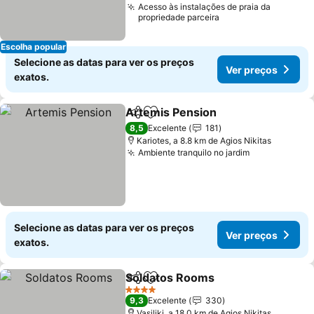
Acesso às instalações de praia da
propriedade parceira
Escolha popular
Selecione as datas para ver os preços
Ver preços
exatos.
Artemis Pension
Partilhar
Adicionar aos favoritos
Ver preço
8,5
Excelente
181
Kariotes, a 8.8 km de Agios Nikitas
Ambiente tranquilo no jardim
Ver preços
Selecione as datas para ver os preços
Ver preços
exatos.
Soldatos Rooms
Partilhar
Adicionar aos favoritos
Ver preço
4 Estrelas
9,3
Excelente
330
Vasiliki, a 18.0 km de Agios Nikitas