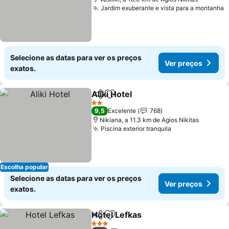
Jardim exuberante e vista para a montanha
V
Selecione as datas para ver os preços
Ver preços
exatos.
Aliki Hotel
Partilhar
Adicionar aos favoritos
Ver preços
2 Estrelas
9,5
Excelente
768
Nikiana, a 11.3 km de Agios Nikitas
Piscina exterior tranquila
Ver preços
Escolha popular
Selecione as datas para ver os preços
Ver preços
exatos.
Hotel Lefkas
Partilhar
Adicionar aos favoritos
Ver preços
3 Estrelas