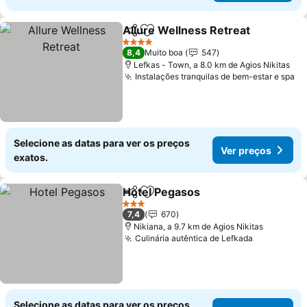
Allure Wellness Retreat
Partilhar
Adicionar aos favoritos
Ve
4 Estrelas
8,4
Muito boa
547
Lefkas - Town, a 8.0 km de Agios Nikitas
Instalações tranquilas de bem-estar e spa
Ve
Selecione as datas para ver os preços
Ver preços
exatos.
Hotel Pegasos
Partilhar
Adicionar aos favoritos
Ver preços
3 Estrelas
7,4
670
Nikiana, a 9.7 km de Agios Nikitas
Culinária autêntica de Lefkada
Ver preço
Selecione as datas para ver os preços