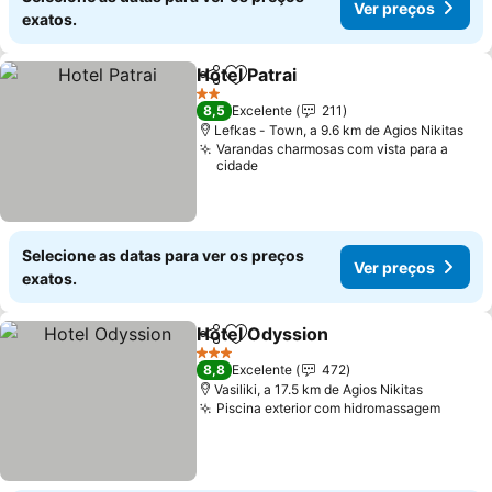
Ver preços
exatos.
Hotel Patrai
Partilhar
Adicionar aos favoritos
Ver preços
2 Estrelas
8,5
Excelente
211
Lefkas - Town, a 9.6 km de Agios Nikitas
Varandas charmosas com vista para a
cidade
Selecione as datas para ver os preços
Ver preços
exatos.
Hotel Odyssion
Partilhar
Adicionar aos favoritos
Ver preços
3 Estrelas
8,8
Excelente
472
Vasiliki, a 17.5 km de Agios Nikitas
Piscina exterior com hidromassagem
Ver p