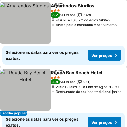
Amarandos Studios
Partilhar
Adicionar aos favoritos
Ver pr
3 Estrelas
8,2
Muito boa
348
Vasiliki, a 18.0 km de Agios Nikitas
Vistas para a montanha e pátio interno
Ver 
Selecione as datas para ver os preços
Ver preços
exatos.
Rouda Bay Beach Hotel
Partilhar
Adicionar aos favoritos
Ve
3 Estrelas
8,4
Muito boa
931
Mikros Gialos, a 18.1 km de Agios Nikitas
Restaurante de cozinha tradicional jónica
Ve
Escolha popular
Selecione as datas para ver os preços
Ver preços
exatos.