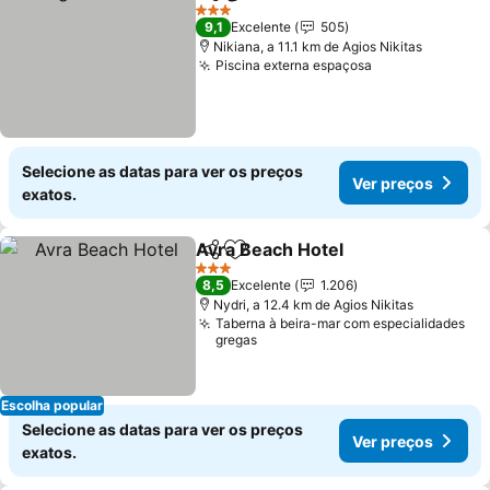
Partilhar
Adicionar aos favoritos
Ver pre
3 Estrelas
9,1
Excelente
505
Nikiana, a 11.1 km de Agios Nikitas
Piscina externa espaçosa
Ver preços
Selecione as datas para ver os preços
Ver preços
exatos.
Avra Beach Hotel
Partilhar
Adicionar aos favoritos
Ver preç
3 Estrelas
8,5
Excelente
1.206
Nydri, a 12.4 km de Agios Nikitas
Taberna à beira-mar com especialidades
gregas
Escolha popular
Selecione as datas para ver os preços
Ver preços
exatos.