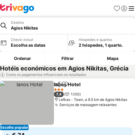
Favoritos
Iniciar
Me
Destino
Agios Nikitas
Check-in/out
Hóspedes e quartos
Escolha as datas
2 hóspedes, 1 quarto.
Ordenar
Filtrar
Mapa
Hotéis económicos em Agios Nikitas, Grécia
Como os pagamentos influenciam os resultados
Ianos Hotel
Partilhar
Adicionar aos favoritos
Ver preços
3 Estrelas
7,4
1.100
Lefkas - Town, a 9.5 km de Agios Nikitas
Serviços de massagem relaxantes
Ver pre
Escolha popular