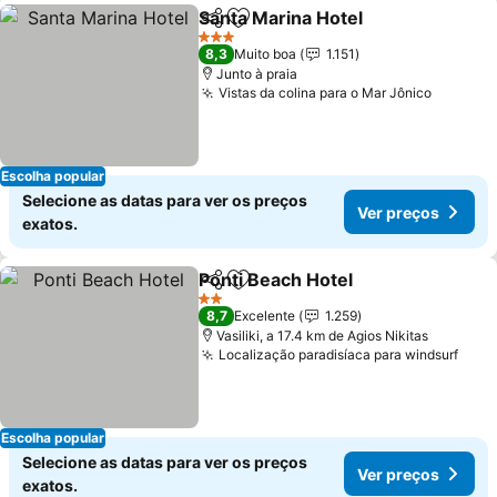
Santa Marina Hotel
Partilhar
Adicionar aos favoritos
Ver pre
3 Estrelas
8,3
Muito boa
1.151
Junto à praia
Vistas da colina para o Mar Jônico
Ver pre
Escolha popular
Selecione as datas para ver os preços
Ver preços
exatos.
Ponti Beach Hotel
Partilhar
Adicionar aos favoritos
Ver preç
2 Estrelas
8,7
Excelente
1.259
Vasiliki, a 17.4 km de Agios Nikitas
Localização paradisíaca para windsurf
Ver 
Escolha popular
Selecione as datas para ver os preços
Ver preços
exatos.