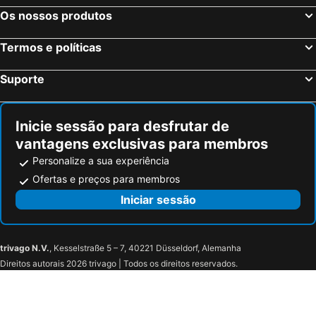
Hotel Agios Nikitas
Eltheo Villas
Os nossos produtos
Olive Tree
Kalypso
Termos e políticas
Villas Pantheon
Anadeo Villas & Suites
Studios Ermis
Mira Resort Maisonettes
Suporte
Kastro Maistro
Allure Wellness Retreat
Artemis Pension
Thalero Holidays Center
Inicie sessão para desfrutar de
Hotel Patrai
The Secret Boutique Hotel
vantagens exclusivas para membros
Ionian Blue Bungalows & Spa Resort
Islands View
Personalize a sua experiência
Villa Palmyra
Armeno beach hotel
Ofertas e preços para membros
Kalias Hotel
Konstantinos Hotel & Apartments 2
Iniciar sessão
Akroyiali Resort
Gianna Studios
trivago N.V.
, Kesselstraße 5 – 7, 40221 Düsseldorf, Alemanha
Direitos autorais 2026 trivago | Todos os direitos reservados.