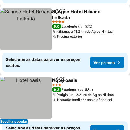
Sunrise Hotel Nikiana
Partilhar
Adicionar aos favoritos
Lefkada
Ver preços
4 Estrelas
9,0
Excelente
575
Nikiana, a 11.2 km de Agios Nikitas
Piscina exterior
Ver preços
Selecione as datas para ver os preços
Ver preços
exatos.
Hotel oasis
Partilhar
Adicionar aos favoritos
Ver preços
3 Estrelas
9,3
Excelente
534
Perigiali, a 12.2 km de Agios Nikitas
Natação familiar após o pôr do sol
Ver pre
Escolha popular
Selecione as datas para ver os preços