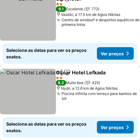
Partilhar
Adicionar aos favoritos
Ver preços
2 Estrelas
9,1
Excelente
772
Vasiliki, a 17.5 km de Agios Nikitas
Centro de windsurf e desportos aquáticos de
primeira linha
Selecione as datas para ver os preços
Ver preços
exatos.
Oscar Hotel Lefkada
Partilhar
Adicionar aos favoritos
Ver p
2 Estrelas
8,2
Muito boa
425
Nydri, a 12.6 km de Agios Nikitas
Piscina infinita com terraço para banhos de
sol
Selecione as datas para ver os preços
Ver preços
exatos.