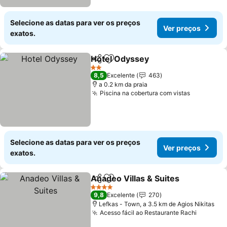
Selecione as datas para ver os preços
Ver preços
exatos.
Hotel Odyssey
Partilhar
Adicionar aos favoritos
Ver preços
2 Estrelas
8,5
Excelente
463
a 0.2 km da praia
Piscina na cobertura com vistas
Ver preço
Selecione as datas para ver os preços
Ver preços
exatos.
Anadeo Villas & Suites
Partilhar
Adicionar aos favoritos
Ver
4 Estrelas
9,8
Excelente
270
Lefkas - Town, a 3.5 km de Agios Nikitas
Acesso fácil ao Restaurante Rachi
Ver pre