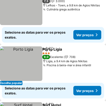
7,3
3.000
Lefkas - Town, a 9.8 km de Agios Nikitas
Culinária grega autêntica
Ver preços
Selecione as datas para ver os preços
Ver preços
exatos.
Porto Ligia
Partilhar
Adicionar aos favoritos
Ver preços
3 Estrelas
9,0
Excelente
708
Ligia, a 9.4 km de Agios Nikitas
Piscina à beira-mar e área infantil
Ver pre
Escolha popular
Selecione as datas para ver os preços
Ver preços
exatos.
Surf Hotel