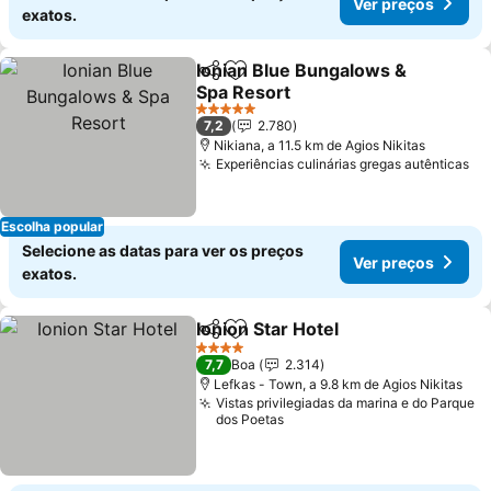
Ver preços
exatos.
Ionian Blue Bungalows &
Partilhar
Adicionar aos favoritos
Spa Resort
Ver preços
5 Estrelas
7,2
2.780
Nikiana, a 11.5 km de Agios Nikitas
Experiências culinárias gregas autênticas
Ve
Escolha popular
Selecione as datas para ver os preços
Ver preços
exatos.
Ionion Star Hotel
Partilhar
Adicionar aos favoritos
Ver preço
4 Estrelas
7,7
Boa
2.314
Lefkas - Town, a 9.8 km de Agios Nikitas
Vistas privilegiadas da marina e do Parque
dos Poetas