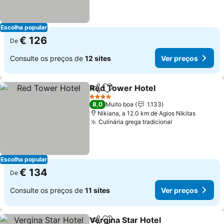
Escolha popular
€ 126
De
Consulte os preços de
12 sites
Ver preços
Red Tower Hotel
Partilhar
Adicionar aos favoritos
Ver preço
4 Estrelas
8,0
Muito boa
1.133
Nikiana, a 12.0 km de Agios Nikitas
Culinária grega tradicional
Ver preços
Escolha popular
€ 134
De
Consulte os preços de
11 sites
Ver preços
Vergina Star Hotel