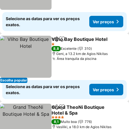
Selecione as datas para ver os preços
Ver preços
exatos.
Vliho Bay Boutique Hotel
Partilhar
Adicionar aos favoritos
V
1 Estrelas
8,8
Excelente
310
Geni, a 13.2 km de Agios Nikitas
Área tranquila da piscina
Ver preços
Escolha popular
Selecione as datas para ver os preços
Ver preços
exatos.
Grand TheoNi Boutique
Partilhar
Adicionar aos favoritos
Hotel & Spa
Ver preços
4 Estrelas
8,1
Muito boa
776
Vasiliki, a 18.0 km de Agios Nikitas