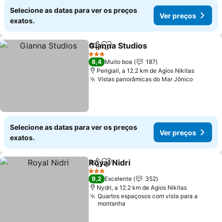
Selecione as datas para ver os preços
Ver preços
exatos.
Gianna Studios
Partilhar
Adicionar aos favoritos
Ver preços
3 Estrelas
8,4
Muito boa
187
Perigiali, a 12.2 km de Agios Nikitas
Vistas panorâmicas do Mar Jônico
Ver pre
Selecione as datas para ver os preços
Ver preços
exatos.
Royal Nidri
Partilhar
Adicionar aos favoritos
Ver preços
3 Estrelas
9,2
Excelente
352
Nydri, a 12.2 km de Agios Nikitas
Quartos espaçosos com vista para a
montanha