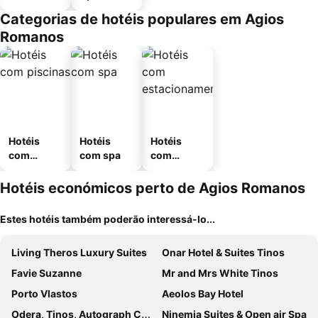
Categorias de hotéis populares em Agios
Romanos
Hotéis
Hotéis
Hotéis
com
com spa
com
piscinas
estaciona
mento
Hotéis económicos perto de Agios Romanos
Estes hotéis também poderão interessá-lo...
Living Theros Luxury Suites
Onar Hotel & Suites Tinos
Favie Suzanne
Mr and Mrs White Tinos
Porto Vlastos
Aeolos Bay Hotel
Odera, Tinos, Autograph Collection
Ninemia Suites & Open air Spa