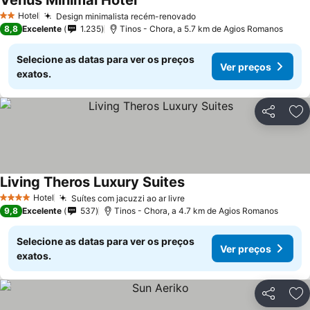
Venus Minimal Hotel
Hotel
Design minimalista recém-renovado
2 Estrelas
8,8
Excelente
1.235
Tinos - Chora, a 5.7 km de Agios Romanos
Selecione as datas para ver os preços
Ver preços
exatos.
Partilhar
Ad
Living Theros Luxury Suites
Hotel
Suítes com jacuzzi ao ar livre
4 Estrelas
9,8
Excelente
537
Tinos - Chora, a 4.7 km de Agios Romanos
Selecione as datas para ver os preços
Ver preços
exatos.
Partilhar
Ad