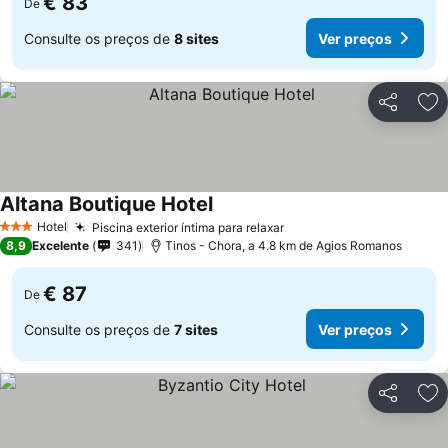
€ 83
De
Consulte os preços de
8 sites
Ver preços
Partilhar
Ad
Altana Boutique Hotel
Hotel
Piscina exterior íntima para relaxar
3 Estrelas
8,9
Excelente
341
Tinos - Chora, a 4.8 km de Agios Romanos
€ 87
De
Consulte os preços de
7 sites
Ver preços
Partilhar
Ad