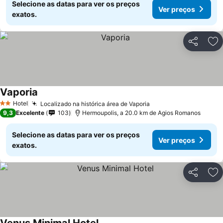
Selecione as datas para ver os preços
Ver preços
exatos.
Partilhar
Ad
Vaporia
Hotel
Localizado na histórica área de Vaporia
2 Estrelas
9,3
Excelente
103
Hermoupolis, a 20.0 km de Agios Romanos
Selecione as datas para ver os preços
Ver preços
exatos.
Partilhar
Ad