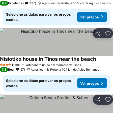
3 Estrelas
9,7
Excelente
337
Agios Ioannis Porto, a 10.5 km de Agios Romanos
Selecione as datas para ver os preços
Ver preços
exatos.
Partilhar
Ad
Nisiotiko house in Tinos near the beach
Hotel
Artesanato único em mármore de Tinos
4 Estrelas
7,8
Boa
57
Agios Ioannis Porto, a 10.1 km de Agios Romanos
Selecione as datas para ver os preços
Ver preços
exatos.
Partilhar
Ad