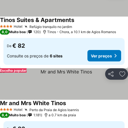
Tinos Suites & Apartments
Hotel
Refúgio tranquilo no jardim
4 Estrelas
8,0
Muito boa
120
Tinos - Chora, a 10.1 km de Agios Romanos
€ 82
De
Consulte os preços de
6 sites
Ver preços
Escolha popular
Partilhar
Ad
Mr and Mrs White Tinos
Hotel
Perto da Praia de Agios Ioannis
4 Estrelas
8,4
Muito boa
1.181
a 0.7 km da praia