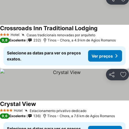
Partilhar
Ad
Crossroads Inn Traditional Lodging
Hotel
Casas tradicionais renovadas por arquiteto
3 Estrelas
9,8
Excelente
232
Tinos - Chora, a 4.9 km de Agios Romanos
Selecione as datas para ver os preços
Ver preços
exatos.
Partilhar
Ad
Crystal View
Hotel
Estacionamento privativo dedicado
4 Estrelas
9,6
Excelente
136
Tinos - Chora, a 7.6 km de Agios Romanos
Selecione as datas para ver os preços