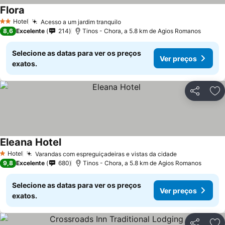
Flora
Hotel
Acesso a um jardim tranquilo
2 Estrelas
8,6
Excelente
214
Tinos - Chora, a 5.8 km de Agios Romanos
Selecione as datas para ver os preços
Ver preços
exatos.
Partilhar
Ad
Eleana Hotel
Hotel
Varandas com espreguiçadeiras e vistas da cidade
1 Estrelas
9,8
Excelente
680
Tinos - Chora, a 5.8 km de Agios Romanos
Selecione as datas para ver os preços
Ver preços
exatos.