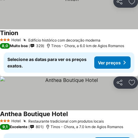
Partilhar
Ad
Tinion
Hotel
Edifício histórico com decoração moderna
3 Estrelas
8,0
Muito boa
329
Tinos - Chora, a 6.0 km de Agios Romanos
Selecione as datas para ver os preços
Ver preços
exatos.
Partilhar
Ad
Anthea Boutique Hotel
Hotel
Restaurante tradicional com produtos locais
3 Estrelas
9,1
Excelente
801
Tinos - Chora, a 7.0 km de Agios Romanos