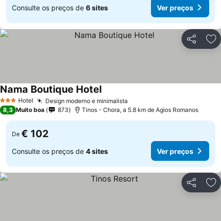
Consulte os preços de
6 sites
Ver preços
Partilhar
Ad
Nama Boutique Hotel
Hotel
Design moderno e minimalista
3 Estrelas
8,3
Muito boa
873
Tinos - Chora, a 5.8 km de Agios Romanos
€ 102
De
Consulte os preços de
4 sites
Ver preços
Partilhar
Ad