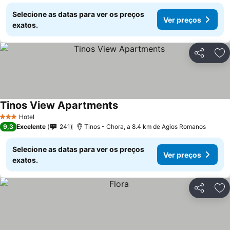
Selecione as datas para ver os preços
Ver preços
exatos.
Partilhar
Ad
Tinos View Apartments
Hotel
3 Estrelas
9,3
Excelente
241
Tinos - Chora, a 8.4 km de Agios Romanos
Selecione as datas para ver os preços
Ver preços
exatos.
Partilhar
Ad