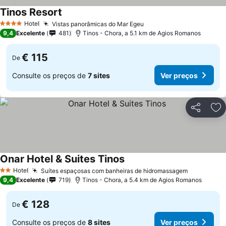
Tinos Resort
Hotel
Vistas panorâmicas do Mar Egeu
4 Estrelas
9,4
Excelente
481
Tinos - Chora, a 5.1 km de Agios Romanos
€ 115
De
Consulte os preços de
7 sites
Ver preços
Partilhar
Ad
Onar Hotel & Suites Tinos
Hotel
Suítes espaçosas com banheiras de hidromassagem
2 Estrelas
9,4
Excelente
719
Tinos - Chora, a 5.4 km de Agios Romanos
€ 128
De
Consulte os preços de
8 sites
Ver preços