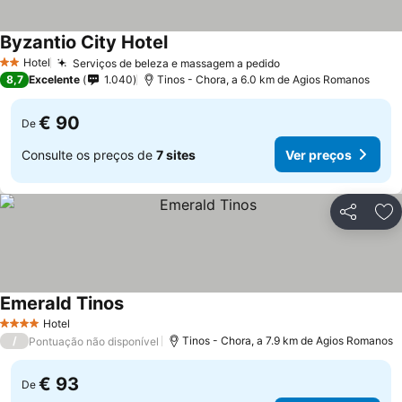
Byzantio City Hotel
Hotel
Serviços de beleza e massagem a pedido
2 Estrelas
8,7
Excelente
1.040
Tinos - Chora, a 6.0 km de Agios Romanos
€ 90
De
Consulte os preços de
7 sites
Ver preços
Partilhar
Ad
Emerald Tinos
Hotel
4 Estrelas
/
Tinos - Chora, a 7.9 km de Agios Romanos
Pontuação não disponível
€ 93
De