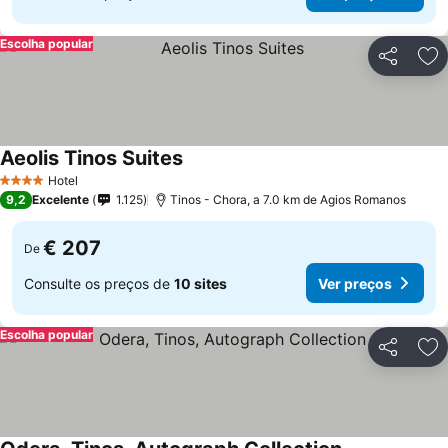
Escolha popular
Partilhar
Ad
Aeolis Tinos Suites
Hotel
4 Estrelas
9,2
Excelente
1.125
Tinos - Chora, a 7.0 km de Agios Romanos
€ 207
De
Consulte os preços de
10 sites
Ver preços
Escolha popular
Partilhar
Ad