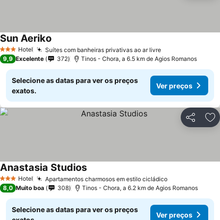
Sun Aeriko
Hotel
Suítes com banheiras privativas ao ar livre
3 Estrelas
9,9
Excelente
372
Tinos - Chora, a 6.5 km de Agios Romanos
Selecione as datas para ver os preços
Ver preços
exatos.
Partilhar
Ad
Anastasia Studios
Hotel
Apartamentos charmosos em estilo cicládico
3 Estrelas
8,0
Muito boa
308
Tinos - Chora, a 6.2 km de Agios Romanos
Selecione as datas para ver os preços
Ver preços
exatos.