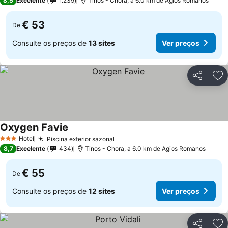
8,5
Excelente
1.239
Tinos - Chora, a 6.0 km de Agios Romanos
€ 53
De
Consulte os preços de
13 sites
Ver preços
Partilhar
Ad
Oxygen Favie
Hotel
Piscina exterior sazonal
3 Estrelas
8,7
Excelente
434
Tinos - Chora, a 6.0 km de Agios Romanos
€ 55
De
Consulte os preços de
12 sites
Ver preços