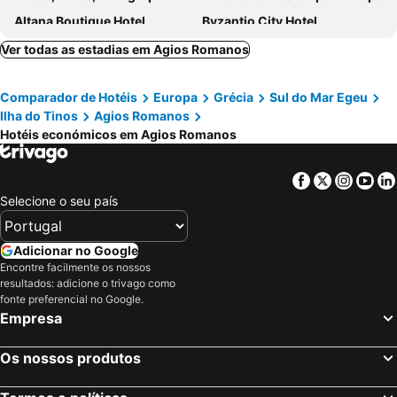
Altana Boutique Hotel
Byzantio City Hotel
Emerald Tinos
Tinos View Apartments
Ver todas as estadias em Agios Romanos
Arion Luxury Rooms and Suites
Comparador de Hotéis
Europa
Grécia
Sul do Mar Egeu
Ilha do Tinos
Agios Romanos
Hotéis económicos em Agios Romanos
Facebook
Twitter
Insta
Yo
Selecione o seu país
Adicionar no Google
Encontre facilmente os nossos
resultados: adicione o trivago como
fonte preferencial no Google.
Empresa
Os nossos produtos