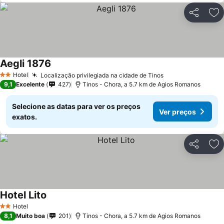
Partilhar
Ad
Aegli 1876
Hotel
Localização privilegiada na cidade de Tinos
2 Estrelas
9,1
Excelente
427
Tinos - Chora, a 5.7 km de Agios Romanos
Selecione as datas para ver os preços
Ver preços
exatos.
Partilhar
Ad
Hotel Lito
Hotel
2 Estrelas
8,1
Muito boa
201
Tinos - Chora, a 5.7 km de Agios Romanos