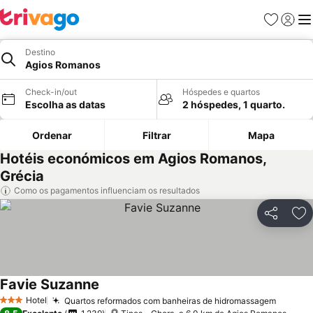
Favoritos
Iniciar
Me
Destino
Agios Romanos
Check-in/out
Hóspedes e quartos
Escolha as datas
2 hóspedes, 1 quarto.
Ordenar
Filtrar
Mapa
Hotéis económicos em Agios Romanos,
Grécia
Como os pagamentos influenciam os resultados
Partilhar
Ad
Favie Suzanne
Hotel
Quartos reformados com banheiras de hidromassagem
3 Estrelas