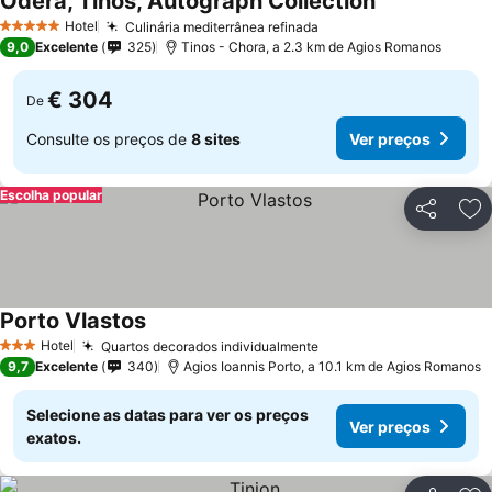
Odera, Tinos, Autograph Collection
Hotel
Culinária mediterrânea refinada
5 Estrelas
9,0
Excelente
325
Tinos - Chora, a 2.3 km de Agios Romanos
€ 304
De
Consulte os preços de
8 sites
Ver preços
Escolha popular
Partilhar
Ad
Porto Vlastos
Hotel
Quartos decorados individualmente
3 Estrelas
9,7
Excelente
340
Agios Ioannis Porto, a 10.1 km de Agios Romanos
Selecione as datas para ver os preços
Ver preços
exatos.