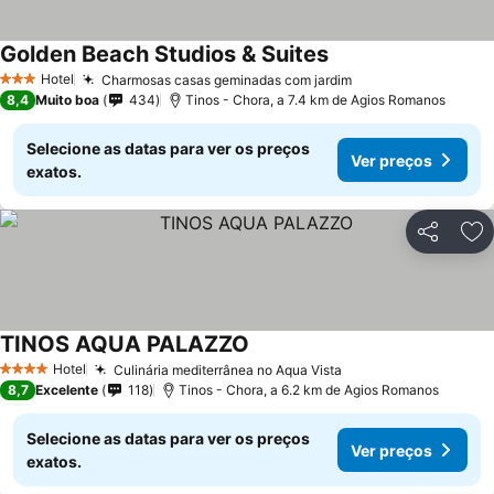
Golden Beach Studios & Suites
Hotel
Charmosas casas geminadas com jardim
3 Estrelas
8,4
Muito boa
434
Tinos - Chora, a 7.4 km de Agios Romanos
Selecione as datas para ver os preços
Ver preços
exatos.
Partilhar
Ad
TINOS AQUA PALAZZO
Hotel
Culinária mediterrânea no Aqua Vista
4 Estrelas
8,7
Excelente
118
Tinos - Chora, a 6.2 km de Agios Romanos
Selecione as datas para ver os preços
Ver preços
exatos.