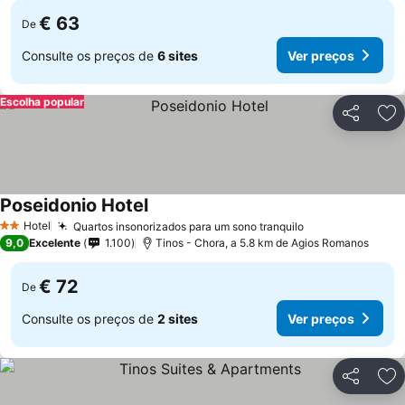
€ 63
De
Consulte os preços de
6 sites
Ver preços
Escolha popular
Partilhar
Ad
Poseidonio Hotel
Hotel
Quartos insonorizados para um sono tranquilo
2 Estrelas
9,0
Excelente
1.100
Tinos - Chora, a 5.8 km de Agios Romanos
€ 72
De
Consulte os preços de
2 sites
Ver preços
Partilhar
Ad