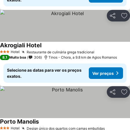
Partilhar
Ad
Akrogiali Hotel
Hotel
Restaurante de culinária grega tradicional
3 Estrelas
8,1
Muito boa
306
Tinos - Chora, a 9.8 km de Agios Romanos
Selecione as datas para ver os preços
Ver preços
exatos.
Partilhar
Ad
Porto Manolis
Hotel
Design único dos quartos com camas embutidas