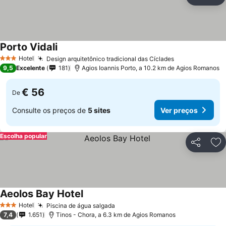
Partilhar
Ad
Porto Vidali
Hotel
Design arquitetônico tradicional das Cíclades
3 Estrelas
9,5
Excelente
181
Agios Ioannis Porto, a 10.2 km de Agios Romanos
€ 56
De
Consulte os preços de
5 sites
Ver preços
Escolha popular
Partilhar
Ad
Aeolos Bay Hotel
Hotel
Piscina de água salgada
3 Estrelas
7,4
1.651
Tinos - Chora, a 6.3 km de Agios Romanos