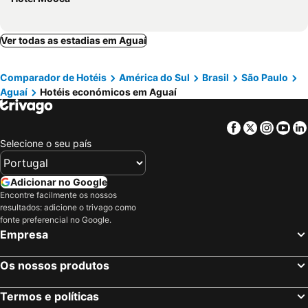
Ver todas as estadias em Aguaí
Comparador de Hotéis
América do Sul
Brasil
São Paulo
Aguaí
Hotéis económicos em Aguaí
Facebook
Twitter
Insta
Yo
Selecione o seu país
Adicionar no Google
Encontre facilmente os nossos
resultados: adicione o trivago como
fonte preferencial no Google.
Empresa
Os nossos produtos
Termos e políticas