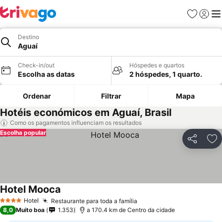
Favoritos
Iniciar
Me
Destino
Aguaí
Check-in/out
Hóspedes e quartos
Escolha as datas
2 hóspedes, 1 quarto.
Ordenar
Filtrar
Mapa
Hotéis económicos em Aguaí, Brasil
Como os pagamentos influenciam os resultados
Escolha popular
Partilhar
Ad
Hotel Mooca
Hotel
Restaurante para toda a família
4 Estrelas
8,0
Muito boa
1.353
a 170.4 km de Centro da cidade