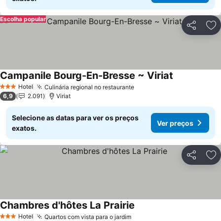
Escolha popular
Partilhar
Ad
Campanile Bourg-En-Bresse ~ Viriat
Hotel
Culinária regional no restaurante
3 Estrelas
6,9
2.091
Viriat
Selecione as datas para ver os preços
Ver preços
exatos.
Partilhar
Ad
Chambres d'hôtes La Prairie
Hotel
Quartos com vista para o jardim
3 Estrelas