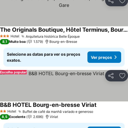
Partilhar
Ad
The Originals Boutique, Hôtel Terminus, Bourg-en-Bresse Gare
Hotel
Arquitetura histórica Belle Époque
3 Estrelas
8,1
Muito boa
1.579
Bourg-en-Bresse
Selecione as datas para ver os preços
Ver preços
exatos.
Escolha popular
Partilhar
Ad
B&B HOTEL Bourg-en-bresse Viriat
Hotel
Buffet de café da manhã variado e generoso
2 Estrelas
8,5
Excelente
2.696
Viriat