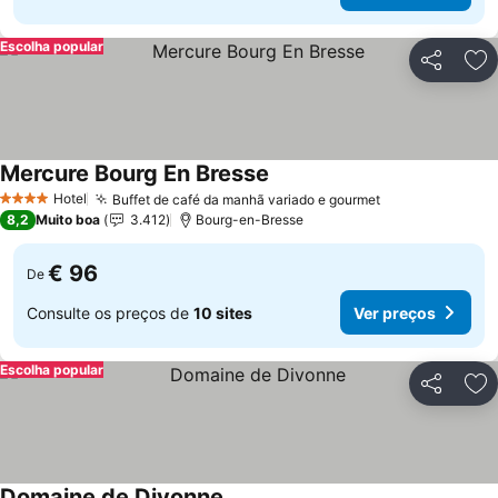
Escolha popular
Partilhar
Ad
Mercure Bourg En Bresse
Hotel
Buffet de café da manhã variado e gourmet
4 Estrelas
8,2
Muito boa
3.412
Bourg-en-Bresse
€ 96
De
Consulte os preços de
10 sites
Ver preços
Escolha popular
Partilhar
Ad
Domaine de Divonne