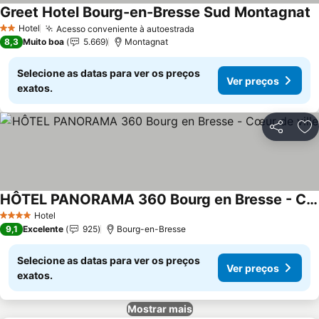
Greet Hotel Bourg-en-Bresse Sud Montagnat
Hotel
Acesso conveniente à autoestrada
2 Estrelas
8,3
Muito boa
5.669
Montagnat
Selecione as datas para ver os preços
Ver preços
exatos.
Partilhar
Ad
HÔTEL PANORAMA 360 Bourg en Bresse - Cœur de ville
Hotel
4 Estrelas
9,1
Excelente
925
Bourg-en-Bresse
Selecione as datas para ver os preços
Ver preços
exatos.
Mostrar mais