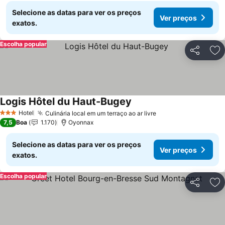
Selecione as datas para ver os preços
Ver preços
exatos.
Escolha popular
Partilhar
Ad
Logis Hôtel du Haut-Bugey
Hotel
Culinária local em um terraço ao ar livre
3 Estrelas
7,5
Boa
1.170
Oyonnax
Selecione as datas para ver os preços
Ver preços
exatos.
Escolha popular
Partilhar
Ad