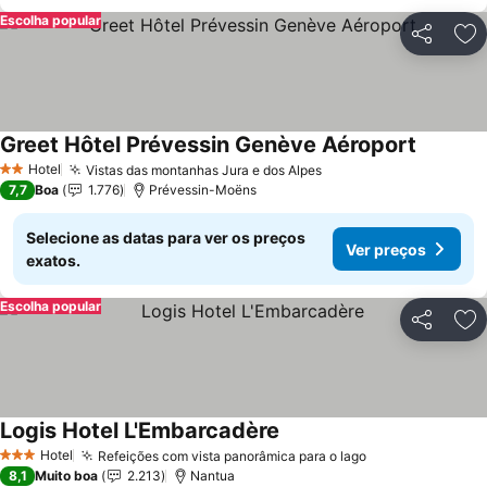
Escolha popular
Partilhar
Ad
Greet Hôtel Prévessin Genève Aéroport
Hotel
Vistas das montanhas Jura e dos Alpes
2 Estrelas
7,7
Boa
1.776
Prévessin-Moëns
Selecione as datas para ver os preços
Ver preços
exatos.
Escolha popular
Partilhar
Ad
Logis Hotel L'Embarcadère
Hotel
Refeições com vista panorâmica para o lago
3 Estrelas
8,1
Muito boa
2.213
Nantua