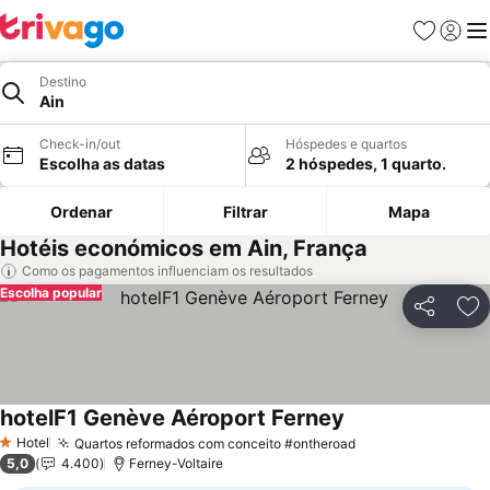
Favoritos
Iniciar
Me
Destino
Ain
Check-in/out
Hóspedes e quartos
Escolha as datas
2 hóspedes, 1 quarto.
Ordenar
Filtrar
Mapa
Hotéis económicos em Ain, França
Como os pagamentos influenciam os resultados
Escolha popular
Partilhar
Ad
hotelF1 Genève Aéroport Ferney
Hotel
Quartos reformados com conceito #ontheroad
1 Estrelas
5,0
4.400
Ferney-Voltaire