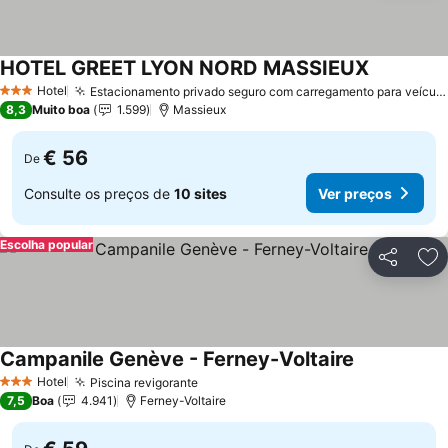
HOTEL GREET LYON NORD MASSIEUX
Hotel
Estacionamento privado seguro com carregamento para veículos elétricos
3 Estrelas
8,3
Muito boa
1.599
Massieux
€ 56
De
Consulte os preços de
10 sites
Ver preços
Escolha popular
Partilhar
Ad
Campanile Genève - Ferney-Voltaire
Hotel
Piscina revigorante
3 Estrelas
7,5
Boa
4.941
Ferney-Voltaire