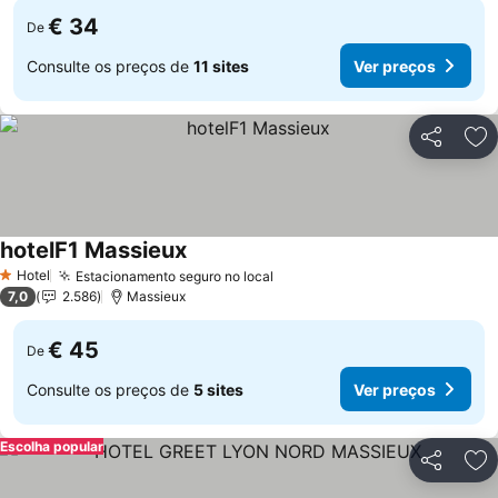
€ 34
De
Consulte os preços de
11 sites
Ver preços
Partilhar
Ad
hotelF1 Massieux
Hotel
Estacionamento seguro no local
1 Estrelas
7,0
2.586
Massieux
€ 45
De
Consulte os preços de
5 sites
Ver preços
Escolha popular
Partilhar
Ad