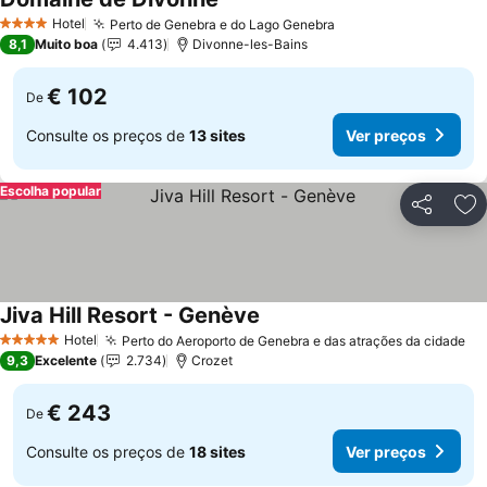
Hotel
Perto de Genebra e do Lago Genebra
4 Estrelas
8,1
Muito boa
4.413
Divonne-les-Bains
€ 102
De
Consulte os preços de
13 sites
Ver preços
Escolha popular
Partilhar
Ad
Jiva Hill Resort - Genève
Hotel
Perto do Aeroporto de Genebra e das atrações da cidade
5 Estrelas
9,3
Excelente
2.734
Crozet
€ 243
De
Consulte os preços de
18 sites
Ver preços