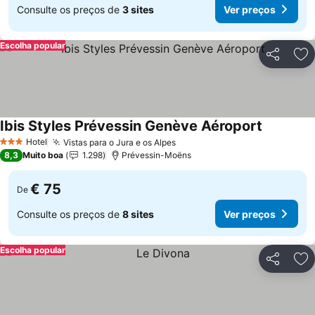
Consulte os preços de
3 sites
Ver preços
Escolha popular
Partilhar
Ad
Ibis Styles Prévessin Genève Aéroport
Hotel
Vistas para o Jura e os Alpes
3 Estrelas
8,3
Muito boa
1.298
Prévessin-Moëns
€ 75
De
Consulte os preços de
8 sites
Ver preços
Escolha popular
Partilhar
Ad