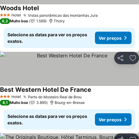
Woods Hotel
Hotel
Vistas panorâmicas das montanhas Jura
3 Estrelas
8,2
Muito boa
1.569
Thoiry
Selecione as datas para ver os preços
Ver preços
exatos.
Partilhar
Ad
Best Western Hotel De France
Hotel
Perto do Mosteiro Real de Brou
3 Estrelas
8,1
Muito boa
3.895
Bourg-en-Bresse
Selecione as datas para ver os preços
Ver preços
exatos.