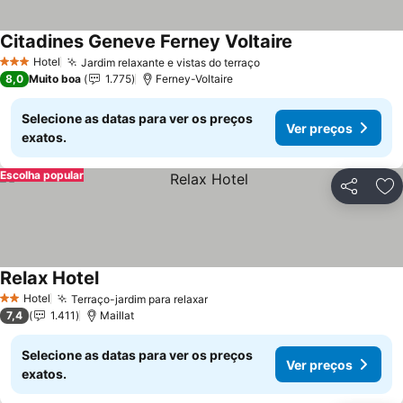
Citadines Geneve Ferney Voltaire
Hotel
Jardim relaxante e vistas do terraço
3 Estrelas
8,0
Muito boa
1.775
Ferney-Voltaire
Selecione as datas para ver os preços
Ver preços
exatos.
Escolha popular
Partilhar
Ad
Relax Hotel
Hotel
Terraço-jardim para relaxar
2 Estrelas
7,4
1.411
Maillat
Selecione as datas para ver os preços
Ver preços
exatos.