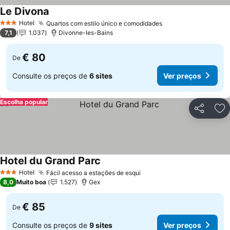
Le Divona
Hotel
Quartos com estilo único e comodidades
3 Estrelas
7,1
1.037
Divonne-les-Bains
€ 80
De
Consulte os preços de
6 sites
Ver preços
Escolha popular
Partilhar
Ad
Hotel du Grand Parc
Hotel
Fácil acesso a estações de esqui
3 Estrelas
8,0
Muito boa
1.527
Gex
€ 85
De
Consulte os preços de
9 sites
Ver preços