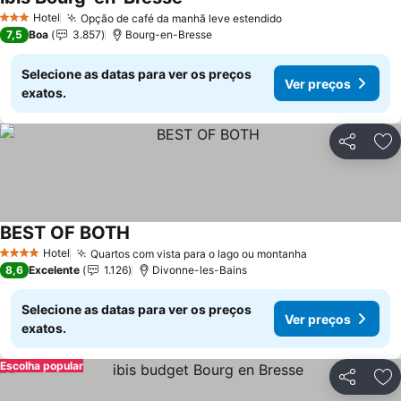
Hotel
Opção de café da manhã leve estendido
3 Estrelas
7,5
Boa
3.857
Bourg-en-Bresse
Selecione as datas para ver os preços
Ver preços
exatos.
Partilhar
Ad
BEST OF BOTH
Hotel
Quartos com vista para o lago ou montanha
4 Estrelas
8,6
Excelente
1.126
Divonne-les-Bains
Selecione as datas para ver os preços
Ver preços
exatos.
Escolha popular
Partilhar
Ad