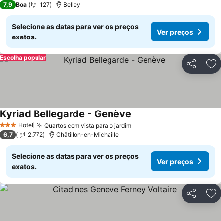
7,9
Boa
127
Belley
Selecione as datas para ver os preços
Ver preços
exatos.
Escolha popular
Partilhar
Ad
Kyriad Bellegarde - Genève
Hotel
Quartos com vista para o jardim
3 Estrelas
6,7
2.772
Châtillon-en-Michaille
Selecione as datas para ver os preços
Ver preços
exatos.
Partilhar
Ad