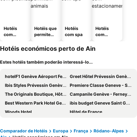
Hotéis
Hotéis que
Hotéis
Hotéis
com
permitem
com spa
com
piscinas
animais
estaciona
mento
Hotéis económicos perto de Ain
Estes hotéis também poderão interessá-lo...
hotelF1 Genève Aéroport Ferney
Greet Hôtel Prévessin Genève Aéroport
Ibis Styles Prévessin Genève Aéroport
Premiere Classe Geneve - Saint Genis Pouilly
The Originals Boutique, Hôtel Le Pillebois, Bourg-en-Bresse Nord
Campanile Genève - Ferney-Voltaire
Best Western Park Hotel Geneve-Thoiry
ibis budget Geneve Saint Genis Pouilly
Woods Hotel
Hôtel de France
hotelF1 Massieux
Mercure Bourg En Bresse
Zenitude Swiss Apparthotels
Kyriad Genève St-Genis-Pouilly
Comparador de Hotéis
Europa
França
Ródano-Alpes