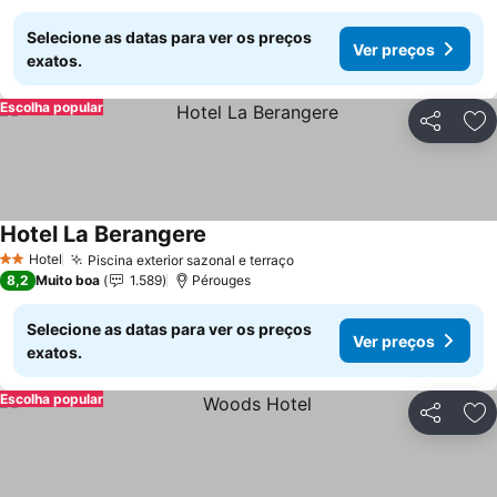
Selecione as datas para ver os preços
Ver preços
exatos.
Escolha popular
Partilhar
Ad
Hotel La Berangere
Hotel
Piscina exterior sazonal e terraço
2 Estrelas
8,2
Muito boa
1.589
Pérouges
Selecione as datas para ver os preços
Ver preços
exatos.
Escolha popular
Partilhar
Ad