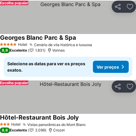
Escolha popular
Partilhar
Ad
Georges Blanc Parc & Spa
Hotel
Cenário de vila histórica e luxuosa
5 Estrelas
8,9
Excelente
1.831
Vonnas
Selecione as datas para ver os preços
Ver preços
exatos.
Escolha popular
Partilhar
Ad
Hôtel-Restaurant Bois Joly
Hotel
Vistas panorâmicas do Mont Blanc
3 Estrelas
8,6
Excelente
2.096
Crozet