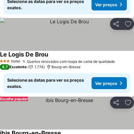
Selecione as datas para ver os preços
Ver preços
exatos.
Partilhar
Ad
Le Logis De Brou
Hotel
Quartos renovados com roupa de cama de qualidade
3 Estrelas
8,7
Excelente
1.774
Bourg-en-Bresse
Selecione as datas para ver os preços
Ver preços
exatos.
Escolha popular
Partilhar
Ad
ibis Bourg-en-Bresse