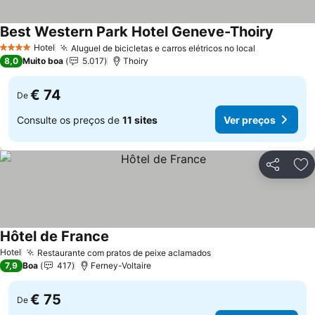
Best Western Park Hotel Geneve-Thoiry
Hotel
Aluguel de bicicletas e carros elétricos no local
4 Estrelas
8,0
Muito boa
5.017
Thoiry
€ 74
De
Consulte os preços de
11 sites
Ver preços
Partilhar
Ad
Hôtel de France
Hotel
Restaurante com pratos de peixe aclamados
7,9
Boa
417
Ferney-Voltaire
€ 75
De