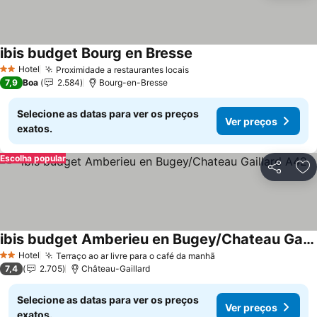
ibis budget Bourg en Bresse
Hotel
Proximidade a restaurantes locais
2 Estrelas
7,9
Boa
2.584
Bourg-en-Bresse
Selecione as datas para ver os preços
Ver preços
exatos.
Escolha popular
Partilhar
Ad
ibis budget Amberieu en Bugey/Chateau Gaillard A42
Hotel
Terraço ao ar livre para o café da manhã
2 Estrelas
7,4
2.705
Château-Gaillard
Selecione as datas para ver os preços
Ver preços
exatos.