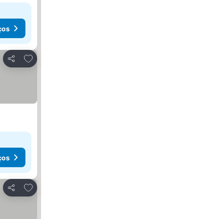
ços
Adicionar aos favoritos
Partilhar
ços
Adicionar aos favoritos
Partilhar