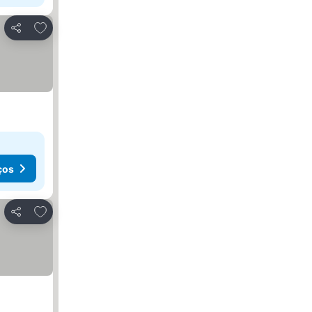
Adicionar aos favoritos
Partilhar
ços
Adicionar aos favoritos
Partilhar