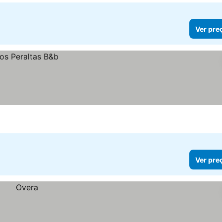
Ver pre
Ver pre