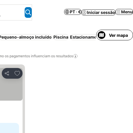
PT · €
Menu
Iniciar sessão
.
Ver mapa
Pequeno-almoço incluído
Piscina
Estacionamento
Praia
Apartho
o os pagamentos influenciam os resultados
Adicionar aos favoritos
Partilhar