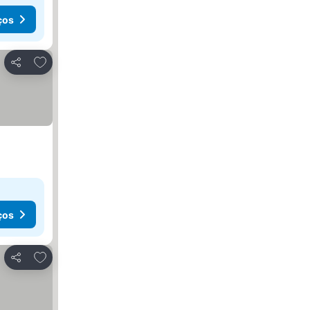
ços
Adicionar aos favoritos
Partilhar
ços
Adicionar aos favoritos
Partilhar