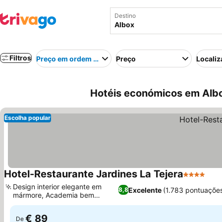
Destino
Filtros
Preço em ordem crescente
Preço
Localiz
Hotéis económicos em Alb
Escolha popular
Hotel-Restaurante Jardines La Tejera
4 Estrelas
Design interior elegante em
Excelente
(1.783 pontuaçõe
8,8
mármore, Academia bem
equipada
€ 89
De