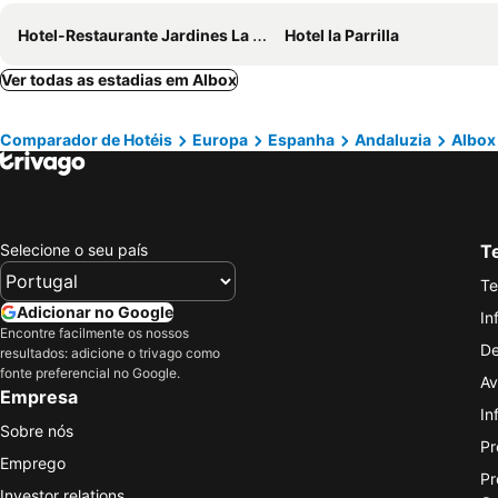
Hotel-Restaurante Jardines La Tejera
Hotel la Parrilla
Ver todas as estadias em Albox
Comparador de Hotéis
Europa
Espanha
Andaluzia
Albox
Selecione o seu país
Te
Te
Adicionar no Google
In
Encontre facilmente os nossos
De
resultados: adicione o trivago como
fonte preferencial no Google.
Av
Empresa
In
Sobre nós
Pr
Emprego
Pr
Investor relations