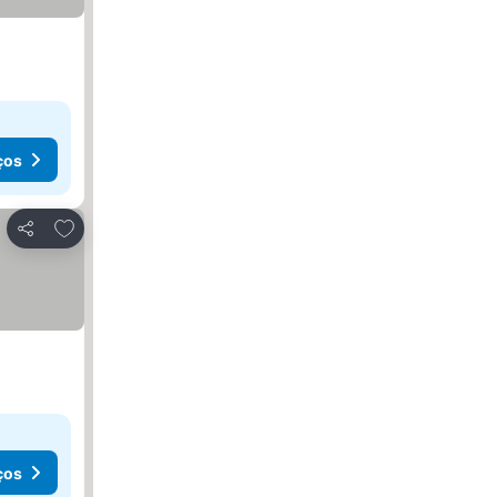
ços
Adicionar aos favoritos
Partilhar
ços