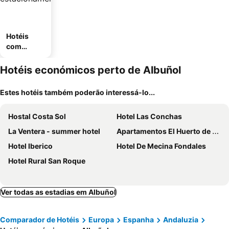
Hotéis
com
estaciona
mento
Hotéis económicos perto de Albuñol
Estes hotéis também poderão interessá-lo...
Hostal Costa Sol
Hotel Las Conchas
La Ventera - summer hotel
Apartamentos El Huerto de Lobras
Hotel Iberico
Hotel De Mecina Fondales
Hotel Rural San Roque
Ver todas as estadias em Albuñol
Comparador de Hotéis
Europa
Espanha
Andaluzia