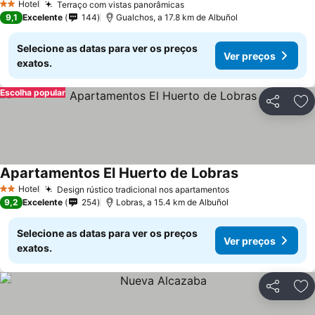
Hotel
Terraço com vistas panorâmicas
2 Estrelas
9,1
Excelente
144
Gualchos, a 17.8 km de Albuñol
Selecione as datas para ver os preços
Ver preços
exatos.
Escolha popular
Partilhar
Ad
Apartamentos El Huerto de Lobras
Hotel
Design rústico tradicional nos apartamentos
2 Estrelas
9,2
Excelente
254
Lobras, a 15.4 km de Albuñol
Selecione as datas para ver os preços
Ver preços
exatos.
Partilhar
Ad