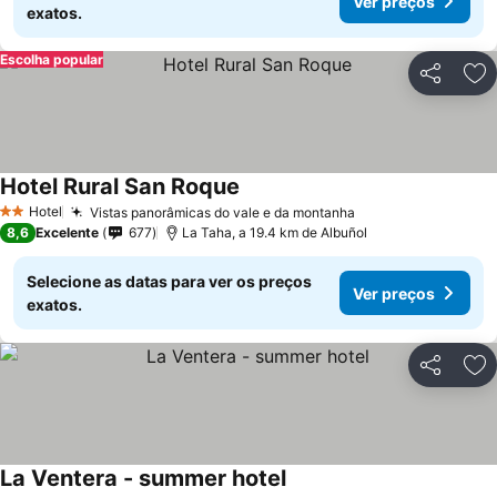
Ver preços
exatos.
Escolha popular
Partilhar
Ad
Hotel Rural San Roque
Hotel
Vistas panorâmicas do vale e da montanha
2 Estrelas
8,6
Excelente
677
La Taha, a 19.4 km de Albuñol
Selecione as datas para ver os preços
Ver preços
exatos.
Partilhar
Ad
La Ventera - summer hotel