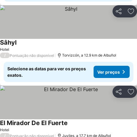
Partilhar
Ad
Sâhyl
Hotel
/
Torvizcón, a 12.9 km de Albuñol
Pontuação não disponível
Selecione as datas para ver os preços
Ver preços
exatos.
Partilhar
Ad
El Mirador De El Fuerte
Hotel
/
Juviles, a 17.7 km de Albuñol
Pontuação não disponível