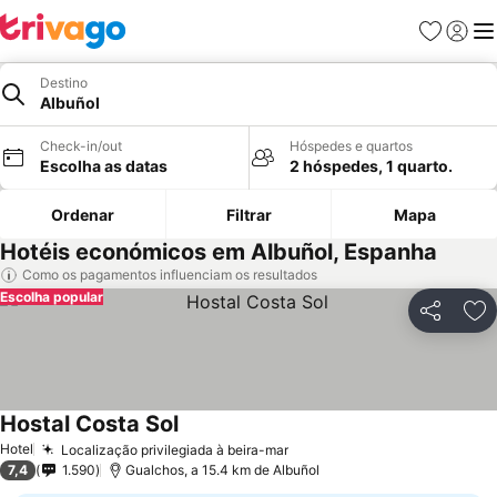
Favoritos
Iniciar
Me
Destino
Albuñol
Check-in/out
Hóspedes e quartos
Escolha as datas
2 hóspedes, 1 quarto.
Ordenar
Filtrar
Mapa
Hotéis económicos em Albuñol, Espanha
Como os pagamentos influenciam os resultados
Escolha popular
Partilhar
Ad
Hostal Costa Sol
Hotel
Localização privilegiada à beira-mar
7,4
1.590
Gualchos, a 15.4 km de Albuñol