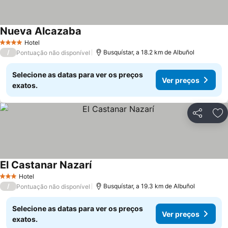
Nueva Alcazaba
Hotel
4 Estrelas
/
Busquístar, a 18.2 km de Albuñol
Pontuação não disponível
Selecione as datas para ver os preços
Ver preços
exatos.
Partilhar
Ad
El Castanar Nazarí
Hotel
3 Estrelas
/
Busquístar, a 19.3 km de Albuñol
Pontuação não disponível
Selecione as datas para ver os preços
Ver preços
exatos.