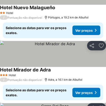
Hotel Nuevo Malagueño
Hotel
2 Estrelas
/
Pórtugos, a 19.2 km de Albuñol
Pontuação não disponível
Selecione as datas para ver os preços
Ver preços
exatos.
Partilhar
Ad
Hotel Mirador de Adra
Hotel
3 Estrelas
/
Adra, a 16.1 km de Albuñol
Pontuação não disponível
Selecione as datas para ver os preços
Ver preços
exatos.