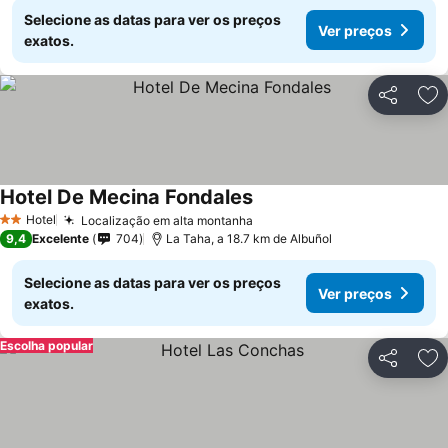
Selecione as datas para ver os preços
Ver preços
exatos.
Partilhar
Ad
Hotel De Mecina Fondales
Hotel
Localização em alta montanha
2 Estrelas
9,4
Excelente
704
La Taha, a 18.7 km de Albuñol
Selecione as datas para ver os preços
Ver preços
exatos.
Escolha popular
Partilhar
Ad