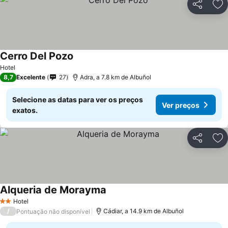
Partilhar
Ad
Cerro Del Pozo
Hotel
8,7
Excelente
27
Adra, a 7.8 km de Albuñol
Selecione as datas para ver os preços
Ver preços
exatos.
Partilhar
Ad
Alqueria de Morayma
Hotel
2 Estrelas
/
Cádiar, a 14.9 km de Albuñol
Pontuação não disponível