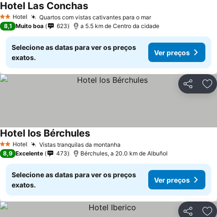
Hotel Las Conchas
Hotel
Quartos com vistas cativantes para o mar
2 Estrelas
8,1
Muito boa
623
a 5.5 km de Centro da cidade
Selecione as datas para ver os preços
Ver preços
exatos.
Partilhar
Ad
Hotel los Bérchules
Hotel
Vistas tranquilas da montanha
2 Estrelas
8,9
Excelente
473
Bérchules, a 20.0 km de Albuñol
Selecione as datas para ver os preços
Ver preços
exatos.
Partilhar
Ad