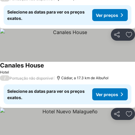
Selecione as datas para ver os preços
Ver preços
exatos.
Partilhar
Ad
Canales House
Hotel
/
Cádiar, a 17.3 km de Albuñol
Pontuação não disponível
Selecione as datas para ver os preços
Ver preços
exatos.
Partilhar
Ad