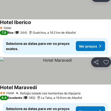
Hotel Iberico
Hotel
1 Estrelas
7,8
Boa
344
Gualchos, a 16.2 km de Albuñol
Selecione as datas para ver os preços
Ver preços
exatos.
Partilhar
Ad
Hotel Maravedí
Hotel
Refúgio isolado nas montanhas de Alpujarra
2 Estrelas
8,8
Excelente
382
La Taha, a 19.9 km de Albuñol
Selecione as datas para ver os preços