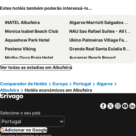
Estes hotéis também poderão interessá-lo...
INATEL Albufeira
Algarve Marriott Salgados Golf Resort & Spa
Monica Isabel Beach Club
NAU Sao Rafael Suites - All Inclusive
Aquashow Park Hotel
Ukino Palmeiras Village Family Resort - All Inclusive
Pestana Viking
Grande Real Santa Eulalia Resort & Hotel Spa
Muthu Oura Praia Hotel
Auramar Beach Resort
Dom Jose Beach Hotel
Wine&Books by the Sea Algarve
Ver todas as estadias em Albufeira
Hotel Quarteirasol
Hotel Atismar
Comparador de Hotéis
Europa
Portugal
Algarve
Hotel da Gale
Pestana Vila Sol Golf - Vilamoura
Albufeira
Hotéis económicos em Albufeira
Albufeira Sol Hotel & Spa
AP Adriana Beach Resort
Colina dos Mouros
Holiday Inn Algarve Albufeira by IHG
Facebook
Twitter
Insta
Yo
Pestana Palm Gardens
Hotel Pinhal do Sol
Selecione o seu país
Marriott Residences Salgados Resort, Algarve
Santa Eulalia Hotel & Spa
Acqua Maris Balaia
Crowne Plaza Vilamoura - Algarve By Ihg
Adicionar no Google
Encontre facilmente os nossos