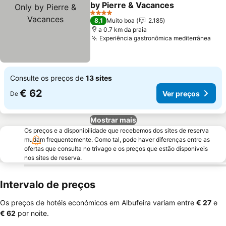
Adicionar aos favoritos
by Pierre & Vacances
4 Estrelas
8,1
Muito boa
2.185
a 0.7 km da praia
Experiência gastronômica mediterrânea
Consulte os preços de
13 sites
€ 62
Ver preços
De
Mostrar mais
Os preços e a disponibilidade que recebemos dos sites de reserva
mudam frequentemente. Como tal, pode haver diferenças entre as
ofertas que consulta no trivago e os preços que estão disponíveis
nos sites de reserva.
Intervalo de preços
Os preços de hotéis económicos em Albufeira variam entre
‎€ 27
e
‎€ 62
por noite.