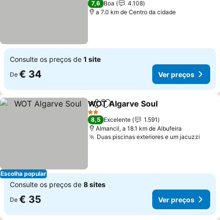
7,6
Boa
4.108
a 7.0 km de Centro da cidade
Consulte os preços de
1 site
€ 34
Ver preços
De
WOT Algarve Soul
Partilhar
Adicionar aos favoritos
2 Estrelas
8,5
Excelente
1.591
Almancil, a 18.1 km de Albufeira
Duas piscinas exteriores e um jacuzzi
Escolha popular
Consulte os preços de
8 sites
€ 35
Ver preços
De