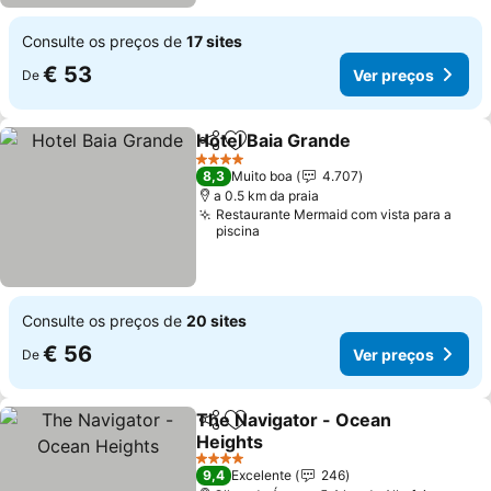
Consulte os preços de
17 sites
€ 53
Ver preços
De
Hotel Baia Grande
Partilhar
Adicionar aos favoritos
4 Estrelas
8,3
Muito boa
4.707
a 0.5 km da praia
Restaurante Mermaid com vista para a
piscina
Consulte os preços de
20 sites
€ 56
Ver preços
De
The Navigator - Ocean
Partilhar
Adicionar aos favoritos
Heights
4 Estrelas
9,4
Excelente
246