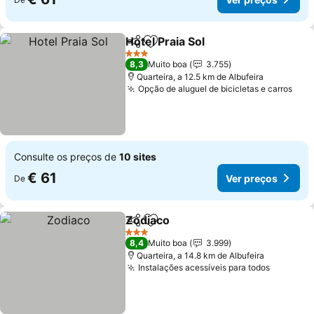
Hotel Praia Sol
Partilhar
Adicionar aos favoritos
3 Estrelas
8,3
Muito boa
3.755
Quarteira, a 12.5 km de Albufeira
Opção de aluguel de bicicletas e carros
Consulte os preços de
10 sites
€ 61
Ver preços
De
Zodiaco
Partilhar
Adicionar aos favoritos
3 Estrelas
8,4
Muito boa
3.999
Quarteira, a 14.8 km de Albufeira
Instalações acessíveis para todos