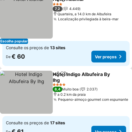
Partilhar
Adicionar aos favoritos
3 Estrelas
7,2
4.449
Quarteira, a 14.0 km de Albufeira
Localização privilegiada à beira-mar
Escolha popular
Consulte os preços de
13 sites
€ 60
Ver preços
De
Hotel Indigo Albufeira By
Partilhar
Adicionar aos favoritos
Ihg
4 Estrelas
8,4
Muito boa
2.037
a 0.2 km da praia
Pequeno-almoço gourmet com espumante
Consulte os preços de
17 sites
€ 61
Ver preços
De