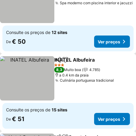
Spa moderno com piscina interior e jacuzzi
Consulte os preços de
12 sites
€ 50
Ver preços
De
INATEL Albufeira
Partilhar
Adicionar aos favoritos
3 Estrelas
8,3
Muito boa
4.785
a 0.4 km da praia
Culinária portuguesa tradicional
Consulte os preços de
15 sites
€ 51
Ver preços
De