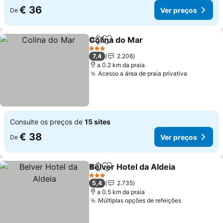
€ 36
Ver preços
De
Colina do Mar
Partilhar
Adicionar aos favoritos
3 Estrelas
7,4
2.206
a 0.2 km da praia
Acesso a área de praia privativa
Consulte os preços de
15 sites
€ 38
Ver preços
De
Belver Hotel da Aldeia
Partilhar
Adicionar aos favoritos
3 Estrelas
5,4
2.735
a 0.5 km da praia
Múltiplas opções de refeições