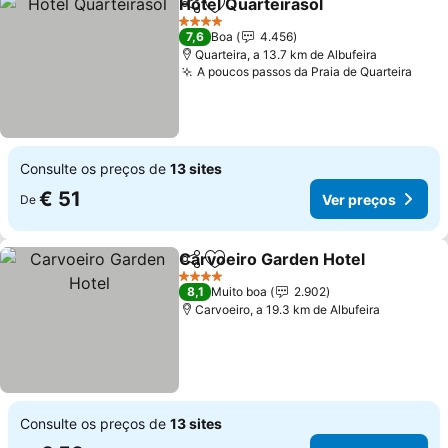
Hotel Quarteirasol
Partilhar
Adicionar aos favoritos
4 Estrelas
7,6
Boa
4.456
Quarteira, a 13.7 km de Albufeira
A poucos passos da Praia de Quarteira
Consulte os preços de
13 sites
€ 51
Ver preços
De
Carvoeiro Garden Hotel
Partilhar
Adicionar aos favoritos
4 Estrelas
8,1
Muito boa
2.902
Carvoeiro, a 19.3 km de Albufeira
Consulte os preços de
13 sites