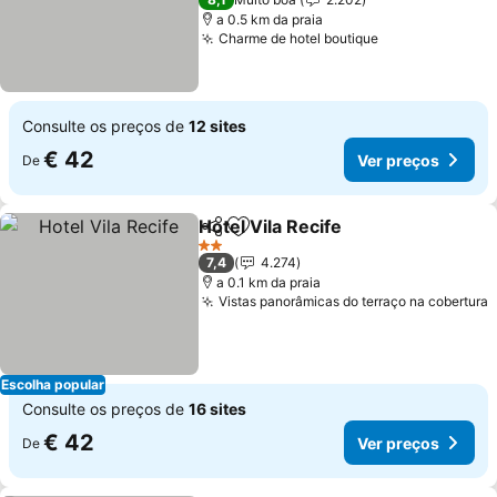
a 0.5 km da praia
Charme de hotel boutique
Consulte os preços de
12 sites
€ 42
Ver preços
De
Hotel Vila Recife
Partilhar
Adicionar aos favoritos
2 Estrelas
7,4
4.274
a 0.1 km da praia
Vistas panorâmicas do terraço na cobertura
Escolha popular
Consulte os preços de
16 sites
€ 42
Ver preços
De