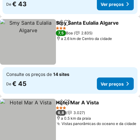
€ 43
Ver preços
De
Smy Santa Eulalia Algarve
Partilhar
Adicionar aos favoritos
3 Estrelas
7,5
Boa
2.835
a 2.6 km de Centro da cidade
Consulte os preços de
14 sites
€ 45
Ver preços
De
Hotel Mar A Vista
Partilhar
Adicionar aos favoritos
3 Estrelas
6,8
3.027
a 0.5 km da praia
Vistas panorâmicas do oceano e da cidade