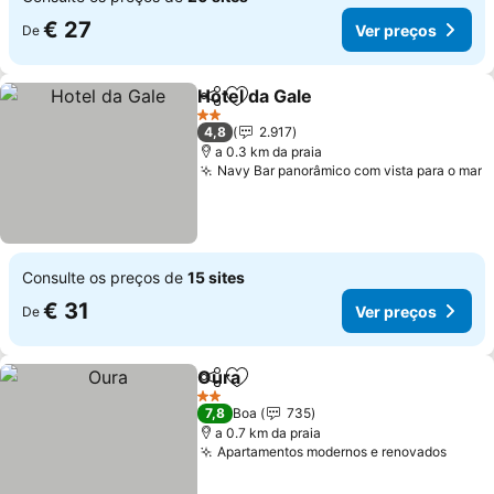
€ 27
Ver preços
De
Hotel da Gale
Partilhar
Adicionar aos favoritos
2 Estrelas
4,8
2.917
a 0.3 km da praia
Navy Bar panorâmico com vista para o mar
Consulte os preços de
15 sites
€ 31
Ver preços
De
Oura
Partilhar
Adicionar aos favoritos
2 Estrelas
7,8
Boa
735
a 0.7 km da praia
Apartamentos modernos e renovados