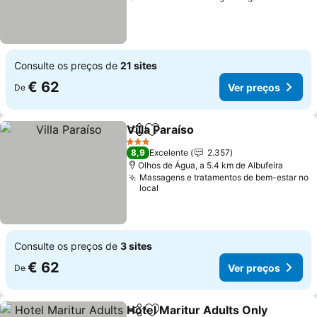
Consulte os preços de
21 sites
€ 62
Ver preços
De
Villa Paraíso
Partilhar
Adicionar aos favoritos
3 Estrelas
8,9
Excelente
2.357
Olhos de Água, a 5.4 km de Albufeira
Massagens e tratamentos de bem-estar no
local
Consulte os preços de
3 sites
€ 62
Ver preços
De
Hotel Maritur Adults Only
Partilhar