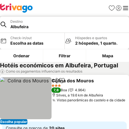
Favoritos
Iniciar
Me
Destino
Albufeira
Check-in/out
Hóspedes e quartos
Escolha as datas
2 hóspedes, 1 quarto.
Ordenar
Filtrar
Mapa
Hotéis económicos em Albufeira, Portugal
Como os pagamentos influenciam os resultados
Colina dos Mouros
Partilhar
Adicionar aos favoritos
3 Estrelas
7,8
Boa
4.964
Silves, a 19.6 km de Albufeira
Vistas panorâmicas do castelo e da cidade
Escolha popular
Consulte os preços de
20 sites