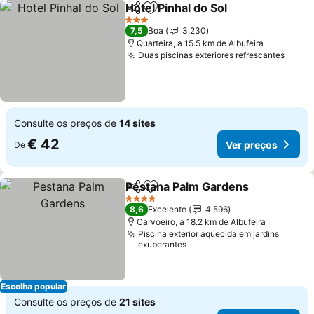
Hotel Pinhal do Sol
Partilhar
Adicionar aos favoritos
3 Estrelas
7,5
Boa
3.230
Quarteira, a 15.5 km de Albufeira
Duas piscinas exteriores refrescantes
Consulte os preços de
14 sites
€ 42
Ver preços
De
Pestana Palm Gardens
Partilhar
Adicionar aos favoritos
4 Estrelas
8,6
Excelente
4.596
Carvoeiro, a 18.2 km de Albufeira
Piscina exterior aquecida em jardins
exuberantes
Escolha popular
Consulte os preços de
21 sites