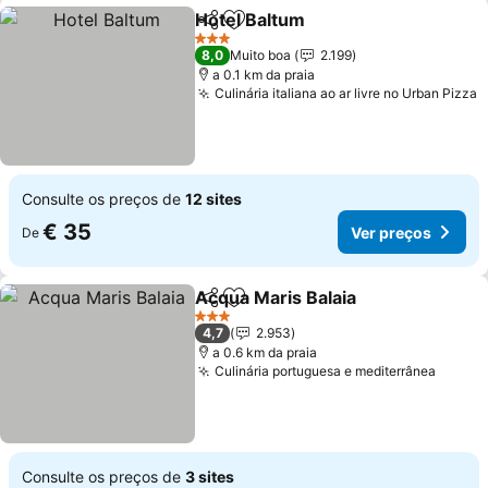
Hotel Baltum
Partilhar
Adicionar aos favoritos
3 Estrelas
8,0
Muito boa
2.199
a 0.1 km da praia
Culinária italiana ao ar livre no Urban Pizza
Consulte os preços de
12 sites
€ 35
Ver preços
De
Acqua Maris Balaia
Partilhar
Adicionar aos favoritos
3 Estrelas
4,7
2.953
a 0.6 km da praia
Culinária portuguesa e mediterrânea
Consulte os preços de
3 sites