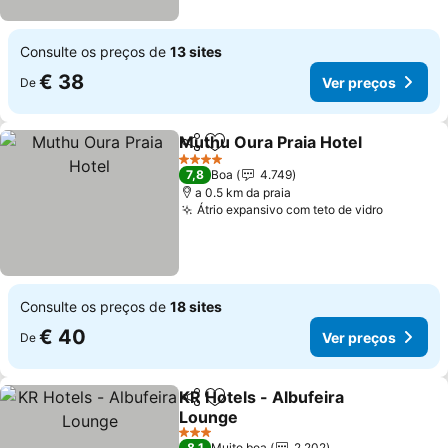
Consulte os preços de
13 sites
€ 38
Ver preços
De
Muthu Oura Praia Hotel
Partilhar
Adicionar aos favoritos
4 Estrelas
7,8
Boa
4.749
a 0.5 km da praia
Átrio expansivo com teto de vidro
Consulte os preços de
18 sites
€ 40
Ver preços
De
KR Hotels - Albufeira
Partilhar
Adicionar aos favoritos
Lounge
3 Estrelas
8,1
Muito boa
2.202