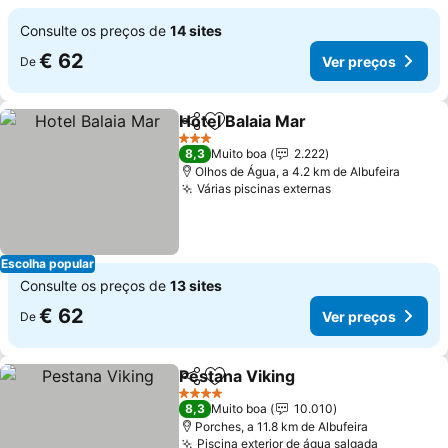
Consulte os preços de
14 sites
€ 62
Ver preços
De
Hotel Balaia Mar
Partilhar
Adicionar aos favoritos
3 Estrelas
8,3
Muito boa
2.222
Olhos de Água, a 4.2 km de Albufeira
Várias piscinas externas
Escolha popular
Consulte os preços de
13 sites
€ 62
Ver preços
De
Pestana Viking
Partilhar
Adicionar aos favoritos
4 Estrelas
8,3
Muito boa
10.010
Porches, a 11.8 km de Albufeira
Piscina exterior de água salgada