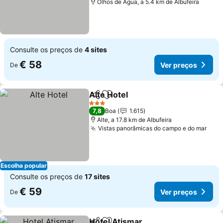
Olhos de Água, a 5.4 km de Albufeira
Consulte os preços de
4 sites
€ 58
Ver preços
De
Alte Hotel
Partilhar
Adicionar aos favoritos
3 Estrelas
7,8
Boa
1.615
Alte, a 17.8 km de Albufeira
Vistas panorâmicas do campo e do mar
Escolha popular
Consulte os preços de
17 sites
€ 59
Ver preços
De
Hotel Atismar