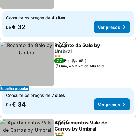
Consulte os preços de
4 sites
€ 32
Ver preços
De
Recanto da Gale by
Partilhar
Adicionar aos favoritos
Umbral
2 Estrelas
7,7
Boa
951
Guia, a 5.3 km de Albufeira
Escolha popular
Consulte os preços de
7 sites
€ 34
Ver preços
De
Apartamentos Vale de
Partilhar
Adicionar aos favoritos
Carros by Umbral
3 Estrelas