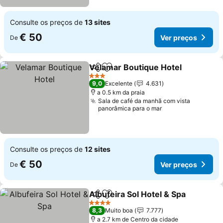
Consulte os preços de
13 sites
€ 50
Ver preços
De
Velamar Boutique Hotel
Partilhar
Adicionar aos favoritos
3 Estrelas
9,0
Excelente
4.631
a 0.5 km da praia
Sala de café da manhã com vista
panorâmica para o mar
Consulte os preços de
12 sites
€ 50
Ver preços
De
Albufeira Sol Hotel & Spa
Partilhar
Adicionar aos favoritos
4 Estrelas
8,3
Muito boa
7.777
a 2.7 km de Centro da cidade