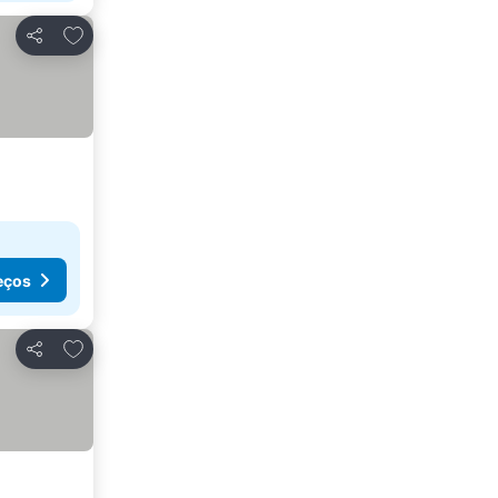
Adicionar aos favoritos
Partilhar
eços
Adicionar aos favoritos
Partilhar