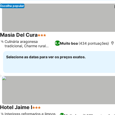
Escolha popular
Masia Del Cura
3 Estrelas
Culinária aragonesa
Muito boa
(434 pontuações)
8,4
tradicional, Charme rural
autêntico
Selecione as datas para ver os preços exatos.
Hotel Jaime I
3 Estrelas
Interiores reformados e limpos,