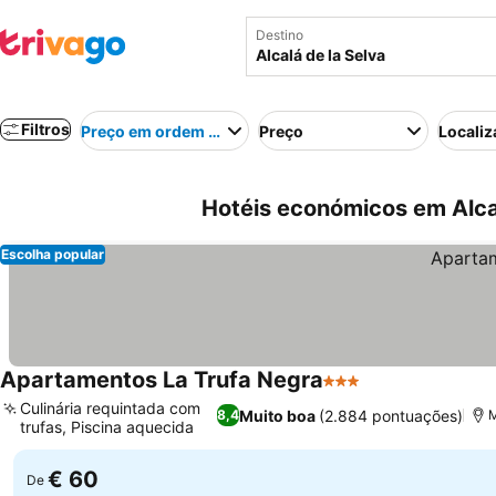
Destino
Filtros
Preço em ordem crescente
Preço
Localiz
Hotéis económicos em Alca
Escolha popular
Apartamentos La Trufa Negra
3 Estrelas
Culinária requintada com
Muito boa
(2.884 pontuações)
8,4
M
trufas, Piscina aquecida
€ 60
De