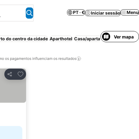
PT · €
Menu
Iniciar sessão
.
Ver mapa
rto do centro da cidade
Aparthotel
Casa/apartamento inteiro
Pis
o os pagamentos influenciam os resultados
Adicionar aos favoritos
Partilhar