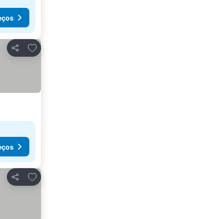
eços
Adicionar aos favoritos
Partilhar
eços
Adicionar aos favoritos
Partilhar