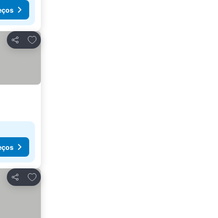
eços
Adicionar aos favoritos
Partilhar
eços
Adicionar aos favoritos
Partilhar