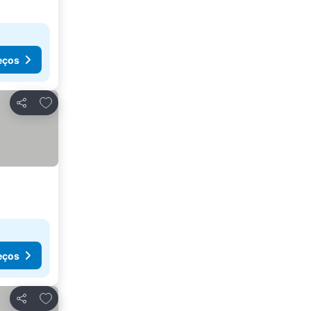
eços
Adicionar aos favoritos
Partilhar
eços
Adicionar aos favoritos
Partilhar