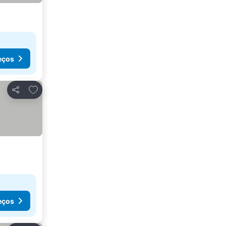
eços
Adicionar aos favoritos
Partilhar
eços