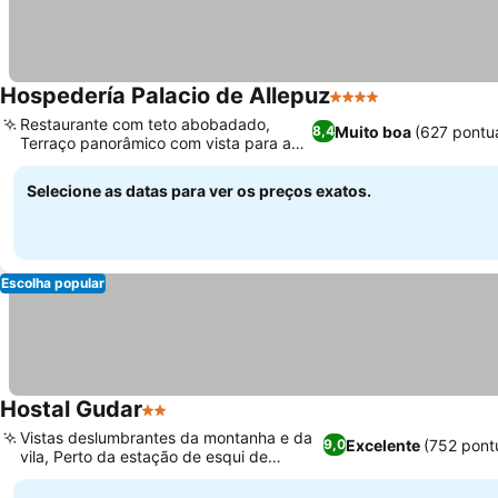
Hospedería Palacio de Allepuz
4 Estrelas
Restaurante com teto abobadado,
Muito boa
(627 pontu
8,4
Terraço panorâmico com vista para a
montanha
Selecione as datas para ver os preços exatos.
Escolha popular
Hostal Gudar
2 Estrelas
Vistas deslumbrantes da montanha e da
Excelente
(752 pont
9,0
vila, Perto da estação de esqui de
Valdelinares