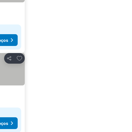
eços
Adicionar aos favoritos
Partilhar
eços