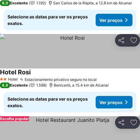
9,0
Excelente
1.192
San Carlos de la Rápita, a 12.8 km de Alcanar
Selecione as datas para ver os preços
Ver preços
exatos.
Partilhar
Ad
Hotel Rosi
Hotel
Estacionamento privativo seguro no local
2 Estrelas
8,8
Excelente
1.598
Benicarló, a 15.4 km de Alcanar
Selecione as datas para ver os preços
Ver preços
exatos.
Escolha popular
Partilhar
Ad