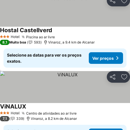
Partilhar
Ad
Hostal Castellverd
Hotel
Piscina ao ar livre
3 Estrelas
8,1
Muito boa
593
Vinaroz, a 9.4 km de Alcanar
Selecione as datas para ver os preços
Ver preços
exatos.
Partilhar
Ad
ViNALUX
Hotel
Centro de atividades ao ar livre
3 Estrelas
7,1
339
Vinaroz, a 8.2 km de Alcanar