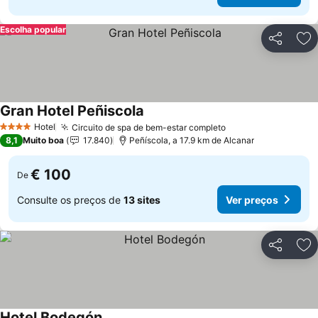
Escolha popular
Partilhar
Ad
Gran Hotel Peñiscola
Hotel
Circuito de spa de bem-estar completo
4 Estrelas
8,1
Muito boa
17.840
Peñíscola, a 17.9 km de Alcanar
€ 100
De
Consulte os preços de
13 sites
Ver preços
Partilhar
Ad
Hotel Bodegón