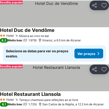
Escolha popular
Partilhar
Ad
Hotel Duc de Vendôme
Hotel
Música ao vivo no bar
2 Estrelas
8,2
Muito boa
1.979
Vinaroz, a 6.5 km de Alcanar
Selecione as datas para ver os preços
Ver preços
exatos.
Escolha popular
Partilhar
Ad
Hotel Restaurant Llansola
Hotel
Terraço charmoso para refeições ao ar livre
2 Estrelas
8,1
Muito boa
1.735
San Carlos de la Rápita, a 12.2 km de Alcanar