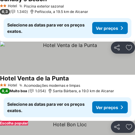
Hotel
Piscina exterior sazonal
2 Estrelas
6,3
1.340
Peñíscola, a 19.5 km de Alcanar
Selecione as datas para ver os preços
Ver preços
exatos.
Partilhar
Ad
Hotel Venta de la Punta
Hotel
Acomodações modernas e limpas
2 Estrelas
8,4
Muito boa
1.054
Santa Bárbara, a 19.0 km de Alcanar
Selecione as datas para ver os preços
Ver preços
exatos.
Escolha popular
Partilhar
Ad