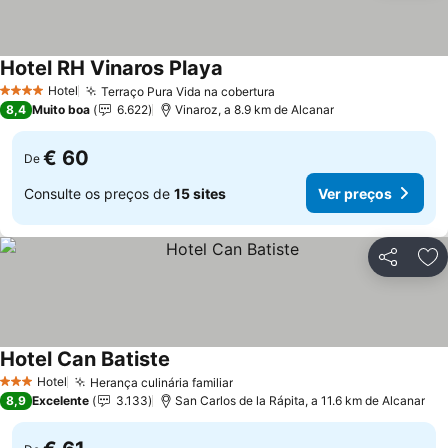
Hotel RH Vinaros Playa
Hotel
Terraço Pura Vida na cobertura
4 Estrelas
8,4
Muito boa
6.622
Vinaroz, a 8.9 km de Alcanar
€ 60
De
Consulte os preços de
15 sites
Ver preços
Partilhar
Ad
Hotel Can Batiste
Hotel
Herança culinária familiar
3 Estrelas
8,9
Excelente
3.133
San Carlos de la Rápita, a 11.6 km de Alcanar