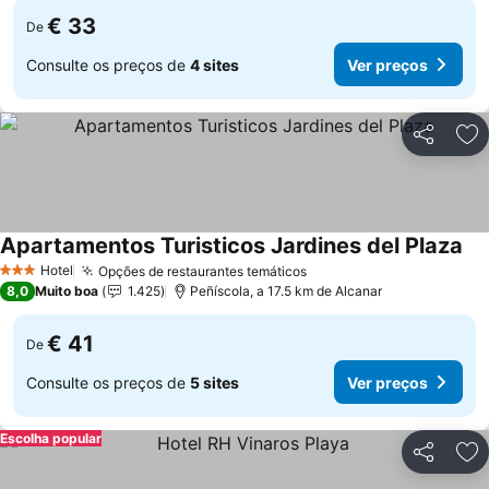
€ 33
De
Consulte os preços de
4 sites
Ver preços
Partilhar
Ad
Apartamentos Turisticos Jardines del Plaza
Hotel
Opções de restaurantes temáticos
3 Estrelas
8,0
Muito boa
1.425
Peñíscola, a 17.5 km de Alcanar
€ 41
De
Consulte os preços de
5 sites
Ver preços
Escolha popular
Partilhar
Ad