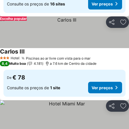
Consulte os preços de
16 sites
Ver preços
Escolha popular
Partilhar
Ad
Carlos III
Hotel
Piscinas ao ar livre com vista para o mar
3 Estrelas
8,4
Muito boa
4.181
a 7.6 km de Centro da cidade
€ 78
De
Consulte os preços de
1 site
Ver preços
Partilhar
Ad