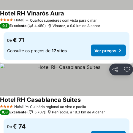
Hotel RH Vinarós Aura
Hotel
Quartos superiores com vista para o mar
4 Estrelas
9,1
Excelente
4.450
Vinaroz, a 9.0 km de Alcanar
€ 71
De
Consulte os preços de
17 sites
Ver preços
Partilhar
Ad
Hotel RH Casablanca Suites
Hotel
Culinária regional ao vivo e paella
4 Estrelas
8,8
Excelente
5.707
Peñíscola, a 18.3 km de Alcanar
€ 74
De