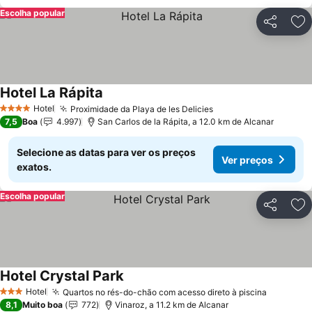
Escolha popular
Partilhar
Ad
Hotel La Rápita
Hotel
Proximidade da Playa de les Delicies
4 Estrelas
7,5
Boa
4.997
San Carlos de la Rápita, a 12.0 km de Alcanar
Selecione as datas para ver os preços
Ver preços
exatos.
Escolha popular
Partilhar
Ad
Hotel Crystal Park
Hotel
Quartos no rés-do-chão com acesso direto à piscina
3 Estrelas
8,1
Muito boa
772
Vinaroz, a 11.2 km de Alcanar