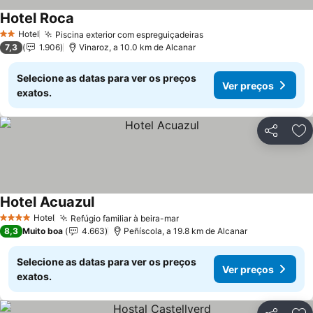
Hotel Roca
Hotel
Piscina exterior com espreguiçadeiras
2 Estrelas
7,3
1.906
Vinaroz, a 10.0 km de Alcanar
Selecione as datas para ver os preços
Ver preços
exatos.
Partilhar
Ad
Hotel Acuazul
Hotel
Refúgio familiar à beira-mar
4 Estrelas
8,3
Muito boa
4.663
Peñíscola, a 19.8 km de Alcanar
Selecione as datas para ver os preços
Ver preços
exatos.