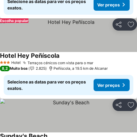
Selecione as datas para ver os preços
Ver preços
exatos.
Escolha popular
Partilhar
Ad
Hotel Hey Peñíscola
Hotel
Terraços cénicos com vista para o mar
3 Estrelas
8,2
Muito boa
2.825
Peñíscola, a 19.5 km de Alcanar
Selecione as datas para ver os preços
Ver preços
exatos.
Partilhar
Ad
Sunday's Beach