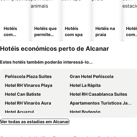
Hotéis
Hotéis que
Hotéis
Hotéis na
Hoté
com
permitem
com spa
praia
com
piscinas
animais
esta
ment
Hotéis económicos perto de Alcanar
Estes hotéis também poderão interessá-lo...
Peñiscola Plaza Suites
Gran Hotel Peñiscola
Hotel RH Vinaros Playa
Hotel La Rápita
Hotel Can Batiste
Hotel RH Casablanca Suites
Hotel RH Vinarós Aura
Apartamentos Turisticos Jardines del Plaza
Hotel Acuazul
Hotel Bodegón
Hotel Roca
Nou Rocamar
Ver todas as estadias em Alcanar
Hotel Marynton
Hotel Bon Lloc