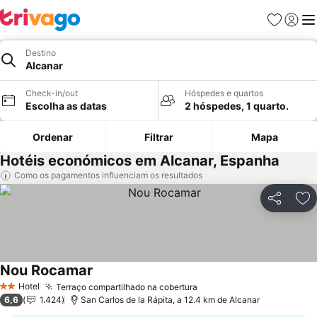
Favoritos
Iniciar
Me
Destino
Alcanar
Check-in/out
Hóspedes e quartos
Escolha as datas
2 hóspedes, 1 quarto.
Ordenar
Filtrar
Mapa
Hotéis económicos em Alcanar, Espanha
Como os pagamentos influenciam os resultados
Partilhar
Ad
Nou Rocamar
Hotel
Terraço compartilhado na cobertura
2 Estrelas
6,6
1.424
San Carlos de la Rápita, a 12.4 km de Alcanar