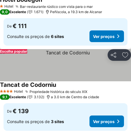
Hotel
Bar-restaurante rústico com vista para o mar
1 Estrelas
9,0
Excelente
1.671
Peñíscola, a 19.3 km de Alcanar
€ 111
De
Consulte os preços de
6 sites
Ver preços
Escolha popular
Partilhar
Ad
Tancat de Codorniu
Hotel
Propriedade histórica do século XIX
4 Estrelas
9,1
Excelente
3.132
a 3.0 km de Centro da cidade
€ 139
De
Consulte os preços de
3 sites
Ver preços