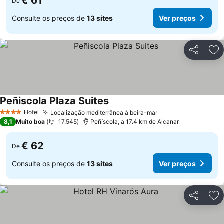
€ 61
De
Consulte os preços de
13 sites
Ver preços
Partilhar
Ad
Peñiscola Plaza Suites
Hotel
Localização mediterrânea à beira-mar
4 Estrelas
8,1
Muito boa
17.545
Peñíscola, a 17.4 km de Alcanar
€ 62
De
Consulte os preços de
13 sites
Ver preços
Partilhar
Ad