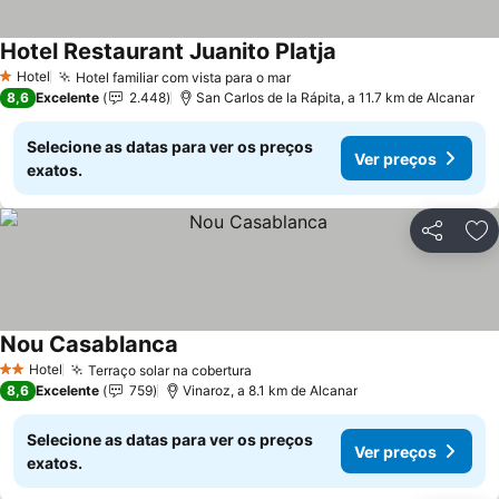
Hotel Restaurant Juanito Platja
Hotel
Hotel familiar com vista para o mar
1 Estrelas
8,6
Excelente
2.448
San Carlos de la Rápita, a 11.7 km de Alcanar
Selecione as datas para ver os preços
Ver preços
exatos.
Partilhar
Ad
Nou Casablanca
Hotel
Terraço solar na cobertura
2 Estrelas
8,6
Excelente
759
Vinaroz, a 8.1 km de Alcanar
Selecione as datas para ver os preços
Ver preços
exatos.