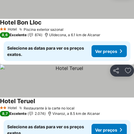
Hotel Bon Lloc
Hotel
Piscina exterior sazonal
2 Estrelas
8,6
Excelente
874
Ulldecona, a 6.1 km de Alcanar
Selecione as datas para ver os preços
Ver preços
exatos.
Partilhar
Ad
Hotel Teruel
Hotel
Restaurante à la carte no local
2 Estrelas
8,7
Excelente
2.074
Vinaroz, a 8.5 km de Alcanar
Selecione as datas para ver os preços
Ver preços
exatos.