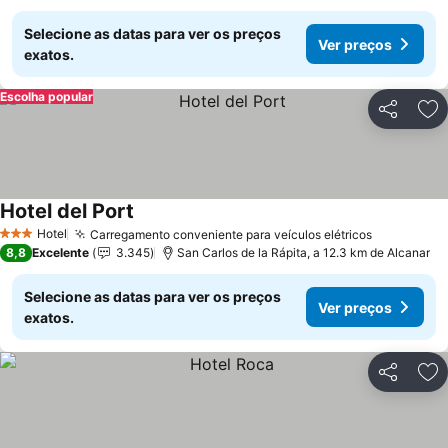
Selecione as datas para ver os preços
Ver preços
exatos.
Escolha popular
Partilhar
Ad
Hotel del Port
Hotel
Carregamento conveniente para veículos elétricos
3 Estrelas
8,8
Excelente
3.345
San Carlos de la Rápita, a 12.3 km de Alcanar
Selecione as datas para ver os preços
Ver preços
exatos.
Partilhar
Ad