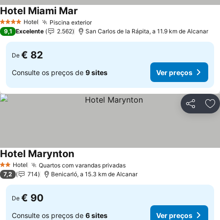
Hotel Miami Mar
Hotel
Piscina exterior
4 Estrelas
9,1
Excelente
2.562
San Carlos de la Rápita, a 11.9 km de Alcanar
€ 82
De
Consulte os preços de
9 sites
Ver preços
Partilhar
Ad
Hotel Marynton
Hotel
Quartos com varandas privadas
2 Estrelas
7,2
714
Benicarló, a 15.3 km de Alcanar
€ 90
De
Consulte os preços de
6 sites
Ver preços