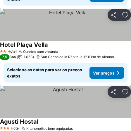
Partilhar
Ad
Hotel Plaça Vella
Hotel
Quartos com varanda
2 Estrelas
7,5
Boa
1.053
San Carlos de la Rápita, a 12.6 km de Alcanar
Selecione as datas para ver os preços
Ver preços
exatos.
Partilhar
Ad
Agusti Hostal
Hotel
Kitchenettes bem equipadas
3 Estrelas