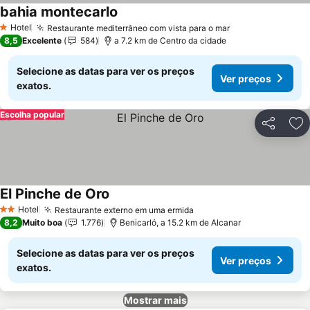
bahia montecarlo
Hotel
Restaurante mediterrâneo com vista para o mar
1 Estrelas
8,5
Excelente
584
a 7.2 km de Centro da cidade
Selecione as datas para ver os preços
Ver preços
exatos.
Escolha popular
Partilhar
Ad
El Pinche de Oro
Hotel
Restaurante externo em uma ermida
2 Estrelas
8,2
Muito boa
1.776
Benicarló, a 15.2 km de Alcanar
Selecione as datas para ver os preços
Ver preços
exatos.
Mostrar mais