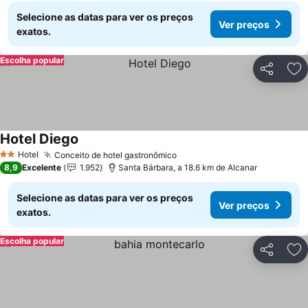
Selecione as datas para ver os preços
Ver preços
exatos.
Escolha popular
Partilhar
Ad
Hotel Diego
Hotel
Conceito de hotel gastronômico
2 Estrelas
8,9
Excelente
1.952
Santa Bárbara, a 18.6 km de Alcanar
Selecione as datas para ver os preços
Ver preços
exatos.
Escolha popular
Partilhar
Ad