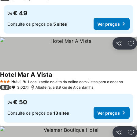
€ 49
De
Consulte os preços de
5 sites
Ver preços
Partilhar
Ad
Hotel Mar A Vista
Ver preços
Hotel
Localização no alto da colina com vistas para o oceano
Ver p
3 Estrelas
6,8
3.027
Albufeira, a 8.9 km de Alcantarilha
€ 50
De
Consulte os preços de
13 sites
Ver preços
Partilhar
Ad