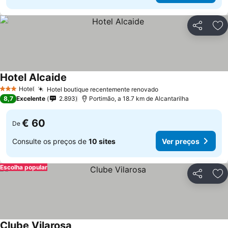
Partilhar
Ad
Hotel Alcaide
Ver preços
Hotel
Hotel boutique recentemente renovado
Ver preços
3 Estrelas
8,7
Excelente
2.893
Portimão, a 18.7 km de Alcantarilha
€ 60
De
Consulte os preços de
10 sites
Ver preços
Escolha popular
Partilhar
Ad
Clube Vilarosa