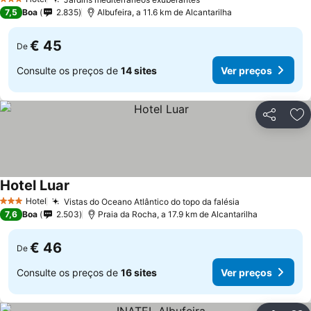
Ver preços
3 Estrelas
7,5
Boa
2.835
Albufeira, a 11.6 km de Alcantarilha
€ 45
De
Consulte os preços de
14 sites
Ver preços
Partilhar
Ad
Hotel Luar
Ver preços
Hotel
Vistas do Oceano Atlântico do topo da falésia
Ver preços
3 Estrelas
7,6
Boa
2.503
Praia da Rocha, a 17.9 km de Alcantarilha
€ 46
De
Consulte os preços de
16 sites
Ver preços