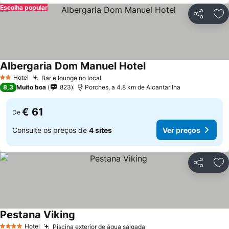
Escolha popular
Partilhar
Ad
Albergaria Dom Manuel Hotel
Ver preços
Hotel
Bar e lounge no local
Ver preços
2 Estrelas
8,3
Muito boa
823
Porches, a 4.8 km de Alcantarilha
€ 61
De
Consulte os preços de
4 sites
Ver preços
Partilhar
Ad
Pestana Viking
Ver preços
Hotel
Piscina exterior de água salgada
Ver preços