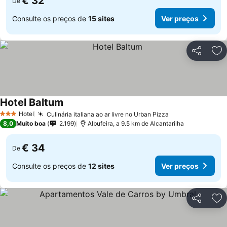
€ 32
De
Consulte os preços de
15 sites
Ver preços
Partilhar
Ad
Hotel Baltum
Ver preços
Hotel
Culinária italiana ao ar livre no Urban Pizza
Ver preços
3 Estrelas
8,0
Muito boa
2.199
Albufeira, a 9.5 km de Alcantarilha
€ 34
De
Consulte os preços de
12 sites
Ver preços
Partilhar
Ad