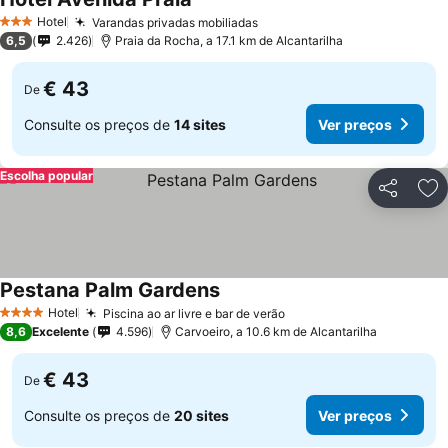
Ver preços
Hotel
Varandas privadas mobiliadas
Ver preços
3 Estrelas
6,5
2.426
Praia da Rocha, a 17.1 km de Alcantarilha
€ 43
De
Consulte os preços de
14 sites
Ver preços
Escolha popular
Partilhar
Ad
Pestana Palm Gardens
Ver preços
Hotel
Piscina ao ar livre e bar de verão
Ver preços
4 Estrelas
8,6
Excelente
4.596
Carvoeiro, a 10.6 km de Alcantarilha
€ 43
De
Consulte os preços de
20 sites
Ver preços