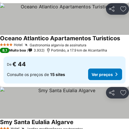
Partilhar
Ad
Oceano Atlantico Apartamentos Turisticos
Ver
Hotel
Gastronomia algarvia de assinatura
Ver preços
4 Estrelas
8,1
Muito boa
3.932
Portimão, a 17.9 km de Alcantarilha
€ 44
De
Consulte os preços de
15 sites
Ver preços
Partilhar
Ad
Smy Santa Eulalia Algarve
Ver preços
Hotel
Jardins mediterrâneos exuberantes