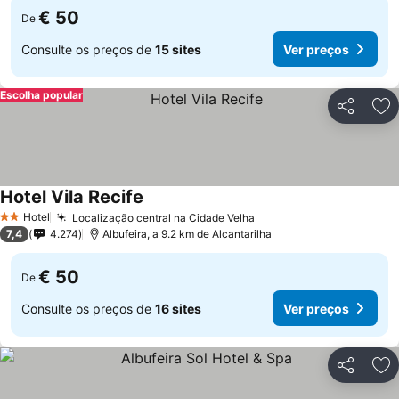
€ 50
De
Consulte os preços de
15 sites
Ver preços
Escolha popular
Partilhar
Ad
Hotel Vila Recife
Ver preços
Hotel
Localização central na Cidade Velha
Ver preços
2 Estrelas
7,4
4.274
Albufeira, a 9.2 km de Alcantarilha
€ 50
De
Consulte os preços de
16 sites
Ver preços
Partilhar
Ad