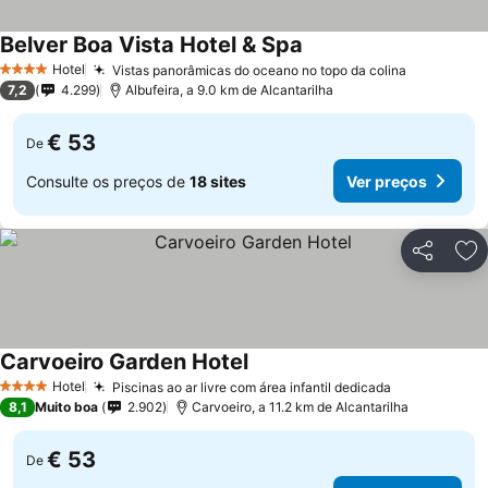
Belver Boa Vista Hotel & Spa
Ver preços
Hotel
Vistas panorâmicas do oceano no topo da colina
Ver preço
4 Estrelas
7,2
4.299
Albufeira, a 9.0 km de Alcantarilha
€ 53
De
Consulte os preços de
18 sites
Ver preços
Partilhar
Ad
Carvoeiro Garden Hotel
Ver preços
Hotel
Piscinas ao ar livre com área infantil dedicada
Ver preços
4 Estrelas
8,1
Muito boa
2.902
Carvoeiro, a 11.2 km de Alcantarilha
€ 53
De