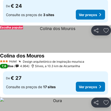
€ 24
De
Consulte os preços de
3 sites
Ver preços
Escolha popular
Partilhar
Ad
Colina dos Mouros
Ver preços
Hotel
Design arquitetónico de inspiração mourisca
Ver preços
3 Estrelas
7,8
Boa
4.964
Silves, a 10.3 km de Alcantarilha
€ 27
De
Consulte os preços de
17 sites
Ver preços
Partilhar
Ad