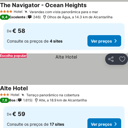
The Navigator - Ocean Heights
Ver preços
Hotel
Varandas com vista panorâmica para o mar
Ver preços
4 Estrelas
9,4
Excelente
246
Olhos de Água, a 14.3 km de Alcantarilha
€ 58
De
Consulte os preços de
4 sites
Ver preços
Escolha popular
Partilhar
Ad
Alte Hotel
Ver preços
Hotel
Terraço panorâmico na cobertura
Ver preços
3 Estrelas
7,8
Boa
1.615
Alte, a 18.9 km de Alcantarilha
€ 59
De
Consulte os preços de
17 sites
Ver preços