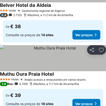
Belver Hotel da Aldeia
Ver preços
Hotel
Gastronomia regional do Algarve
Ver preços
3 Estrelas
5,4
2.735
Albufeira, a 11.2 km de Alcantarilha
€ 38
De
Consulte os preços de
14 sites
Ver preços
Partilhar
Ad
Muthu Oura Praia Hotel
Ver preços
Hotel
Amplo acesso a restaurantes em vários resorts
Ver preços
4 Estrelas
7,8
Boa
4.749
Albufeira, a 11.7 km de Alcantarilha
€ 39
De
Consulte os preços de
18 sites
Ver preços