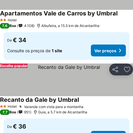
Apartamentos Vale de Carros by Umbral
Ver pr
Hotel
2 Estrelas
7,6
Boa
4.108
Albufeira, a 15.5 km de Alcantarilha
€ 34
De
Consulte os preços de
1 site
Ver preços
Escolha popular
Partilhar
Ad
Recanto da Gale by Umbral
Ver preços
Hotel
Varanda com vista para a montanha
Ver preços
2 Estrelas
7,7
Boa
951
Guia, a 5.7 km de Alcantarilha
€ 36
De