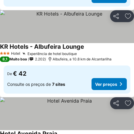
Partilhar
Ad
KR Hotels - Albufeira Lounge
Ver preços
Hotel
Experiência de hotel boutique
Ver preços
3 Estrelas
8,1
Muito boa
2.202
Albufeira, a 10.8 km de Alcantarilha
€ 42
De
Consulte os preços de
7 sites
Ver preços
Partilhar
Ad
Hotel Avenida Praia