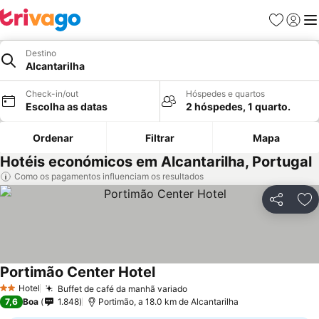
Favoritos
Iniciar
Me
Destino
Alcantarilha
Check-in/out
Hóspedes e quartos
Escolha as datas
2 hóspedes, 1 quarto.
Ordenar
Filtrar
Mapa
Hotéis económicos em Alcantarilha, Portugal
Como os pagamentos influenciam os resultados
Partilhar
Ad
Portimão Center Hotel
Ver preços
Hotel
Buffet de café da manhã variado
Ver preços
2 Estrelas
7,6
Boa
1.848
Portimão, a 18.0 km de Alcantarilha