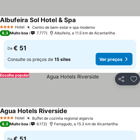
Albufeira Sol Hotel & Spa
Ver preços
Hotel
Centro de bem-estar e spa moderno
Ver preços
4 Estrelas
8,3
Muito boa
7.777
Albufeira, a 11.5 km de Alcantarilha
€ 51
De
Consulte os preços de
15 sites
Ver preços
Escolha popular
Partilhar
Ad
Agua Hotels Riverside
Ver preços
Hotel
Buffet de cozinha regional algarvia
Ver preços
4 Estrelas
8,3
Muito boa
6.172
Ferragudo, a 15.3 km de Alcantarilha
€ 51
De