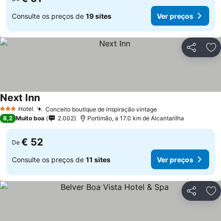
Consulte os preços de
19 sites
Ver preços
Partilhar
Ad
Next Inn
Ver preços
Hotel
Conceito boutique de inspiração vintage
Ver preços
3 Estrelas
8,2
Muito boa
2.002
Portimão, a 17.0 km de Alcantarilha
€ 52
De
Consulte os preços de
11 sites
Ver preços
Partilhar
Ad