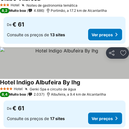
Ver preços
Hotel
Noites de gastronomia temática
Ver preços
3 Estrelas
8,2
Muito boa
4.686
Portimão, a 17.2 km de Alcantarilha
€ 61
De
Consulte os preços de
13 sites
Ver preços
Partilhar
Ad
Hotel Indigo Albufeira By Ihg
Ver preços
Hotel
Genki Spa e circuito de água
Ver preços
4 Estrelas
8,4
Muito boa
2.037
Albufeira, a 9.4 km de Alcantarilha
€ 61
De
Consulte os preços de
17 sites
Ver preços