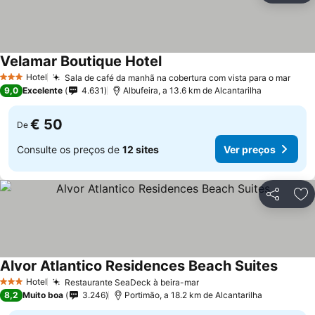
Velamar Boutique Hotel
Ver preços
Hotel
Sala de café da manhã na cobertura com vista para o mar
Ver 
3 Estrelas
9,0
Excelente
4.631
Albufeira, a 13.6 km de Alcantarilha
€ 50
De
Consulte os preços de
12 sites
Ver preços
Partilhar
Ad
Alvor Atlantico Residences Beach Suites
Ver pr
Hotel
Restaurante SeaDeck à beira-mar
Ver preços
3 Estrelas
8,2
Muito boa
3.246
Portimão, a 18.2 km de Alcantarilha