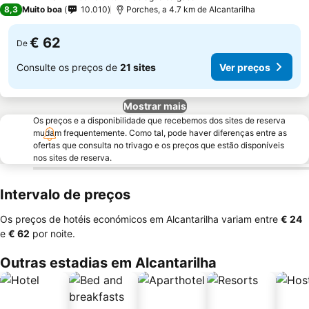
4 Estrelas
8,3
Muito boa
10.010
Porches, a 4.7 km de Alcantarilha
€ 62
De
Consulte os preços de
21 sites
Ver preços
Mostrar mais
Os preços e a disponibilidade que recebemos dos sites de reserva
mudam frequentemente. Como tal, pode haver diferenças entre as
ofertas que consulta no trivago e os preços que estão disponíveis
nos sites de reserva.
Intervalo de preços
Os preços de hotéis económicos em Alcantarilha variam entre
‎€ 24
e
‎€ 62
por noite.
Outras estadias em Alcantarilha