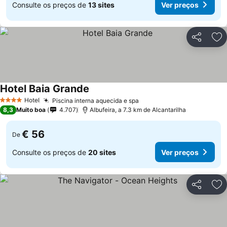
Consulte os preços de
13 sites
Ver preços
Partilhar
Ad
Hotel Baia Grande
Ver preços
Hotel
Piscina interna aquecida e spa
Ver preços
4 Estrelas
8,3
Muito boa
4.707
Albufeira, a 7.3 km de Alcantarilha
€ 56
De
Consulte os preços de
20 sites
Ver preços
Partilhar
Ad