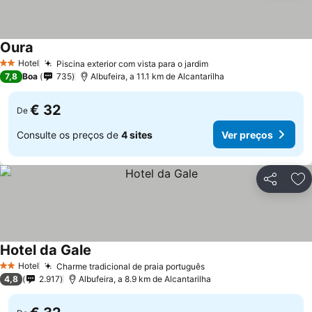
Oura
Ver preços
Hotel
Piscina exterior com vista para o jardim
Ver preços
2 Estrelas
7,8
Boa
735
Albufeira, a 11.1 km de Alcantarilha
€ 32
De
Consulte os preços de
4 sites
Ver preços
Partilhar
Ad
Hotel da Gale
Ver preços
Hotel
Charme tradicional de praia português
Ver preços
2 Estrelas
4,8
2.917
Albufeira, a 8.9 km de Alcantarilha