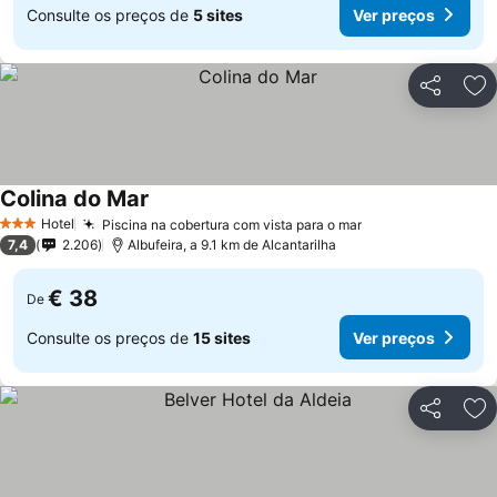
Consulte os preços de
5 sites
Ver preços
Partilhar
Ad
Colina do Mar
Ver preços
Hotel
Piscina na cobertura com vista para o mar
Ver preços
3 Estrelas
7,4
2.206
Albufeira, a 9.1 km de Alcantarilha
€ 38
De
Consulte os preços de
15 sites
Ver preços
Partilhar
Ad