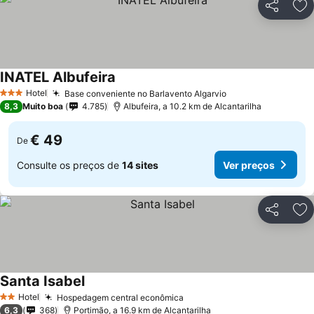
Partilhar
Ad
INATEL Albufeira
Ver preços
Hotel
Base conveniente no Barlavento Algarvio
Ver preços
3 Estrelas
8,3
Muito boa
4.785
Albufeira, a 10.2 km de Alcantarilha
€ 49
De
Consulte os preços de
14 sites
Ver preços
Partilhar
Ad
Santa Isabel
Ver preços
Hotel
Hospedagem central econômica
Ver preços
2 Estrelas
6,3
368
Portimão, a 16.9 km de Alcantarilha