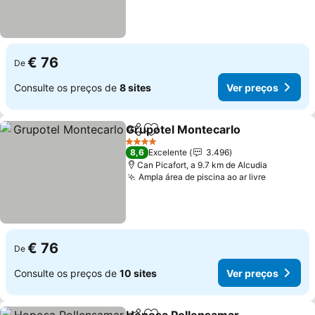
€ 76
De
Consulte os preços de
8 sites
Ver preços
Grupotel Montecarlo
Partilhar
Adicionar aos favoritos
Ver p
4 Estrelas
8,6
Excelente
3.496
Can Picafort, a 9.7 km de Alcudia
Ampla área de piscina ao ar livre
Ver preç
€ 76
De
Consulte os preços de
10 sites
Ver preços