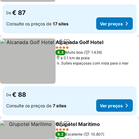
€ 87
De
Consulte os preços de
17 sites
Ver preços
Alcanada Golf Hotel
Partilhar
Adicionar aos favoritos
Ver pr
4 Estrelas
8,3
Muito boa
1.436
a 0.1 km da praia
Suítes espaçosas com vista para o mar
Ver 
€ 88
De
Consulte os preços de
7 sites
Ver preços
Grupotel Maritimo
Partilhar
Adicionar aos favoritos
Ver pre
4 Estrelas
9,2
Excelente
10.807