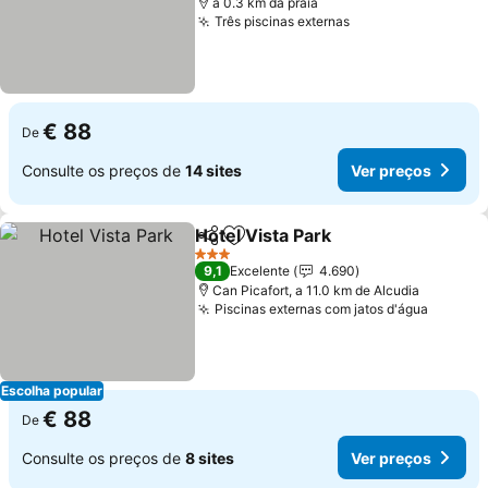
a 0.3 km da praia
Três piscinas externas
Ver preços
€ 88
De
Consulte os preços de
14 sites
Ver preços
Hotel Vista Park
Partilhar
Adicionar aos favoritos
Ver preço
3 Estrelas
9,1
Excelente
4.690
Can Picafort, a 11.0 km de Alcudia
Piscinas externas com jatos d'água
Ver pr
Escolha popular
€ 88
De
Consulte os preços de
8 sites
Ver preços