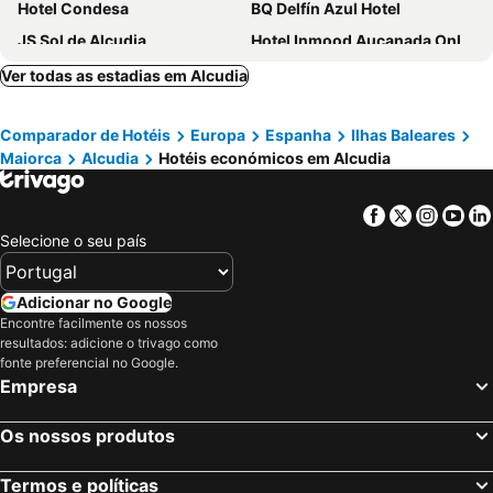
Hotel Condesa
BQ Delfín Azul Hotel
JS Sol de Alcudia
Hotel Inmood Aucanada Only Adults +16
Iberostar Waves Ciudad Blanca
INNSiDE by Meliá Alcudia
Ver todas as estadias em Alcudia
Aluasun Continental Park Hotel & Apartments
BQ Can Picafort Hotel
Comparador de Hotéis
Europa
Espanha
Ilhas Baleares
Iberostar Selection Albufera Playa
Alua Boccaccio
Maiorca
Alcudia
Hotéis económicos em Alcudia
Mar Hotels Playa de Muro Suites
Can Picafort Palace
Las Gaviotas Suites Hotel
Iberostar Selection Playa de Muro Village
Facebook
Twitter
Insta
Yo
Grupotel Alcudia Pins
Grupotel Port De Alcudia
Selecione o seu país
Sarena de Muro Resort Mallorca
Cabot Pollensa Park Spa
Iberostar Selection Albufera Park
Globales Condes de Alcudia
Adicionar no Google
Encontre facilmente os nossos
Galaxia Boutique Hotel
JS Yate
resultados: adicione o trivago como
Grupotel Maritimo
Hotel THB Gran Bahía
fonte preferencial no Google.
Empresa
Hotel More
Hotel JS Miramar
JS Horitzó
Eix Alcudia Hotel Adults Only
Os nossos produtos
Grupotel Amapola
BG Tonga Tower Design Hotel & Suites
Termos e políticas
VIVA Golf Adults Only 18+
Globales Don Pedro