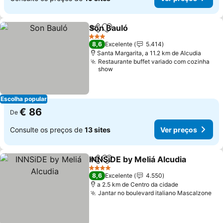
Son Bauló
Partilhar
Adicionar aos favoritos
Ver preços
3 Estrelas
8,6
Excelente
5.414
Santa Margarita, a 11.2 km de Alcudia
Restaurante buffet variado com cozinha
show
Escolha popular
€ 86
De
Consulte os preços de
13 sites
Ver preços
INNSiDE by Meliá Alcudia
Partilhar
Adicionar aos favoritos
V
4 Estrelas
8,6
Excelente
4.550
a 2.5 km de Centro da cidade
Jantar no boulevard italiano Mascalzone
Ve