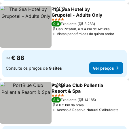
The Sea Hotel by
Partilhar
Adicionar aos favoritos
Grupotel - Adults Only
Ver preços
4 Estrelas
9,0
Excelente
3.283
Can Picafort, a 9.4 km de Alcudia
Vistas panorâmicas do quinto andar
Ver pr
€ 88
De
Consulte os preços de
9 sites
Ver preços
PortBlue Club Pollentia
Partilhar
Adicionar aos favoritos
Resort & Spa
Ver preços
4 Estrelas
8,6
Excelente
14.185
a 0.5 km da praia
Acesso à Reserva Natural S'Albufereta
Ver 