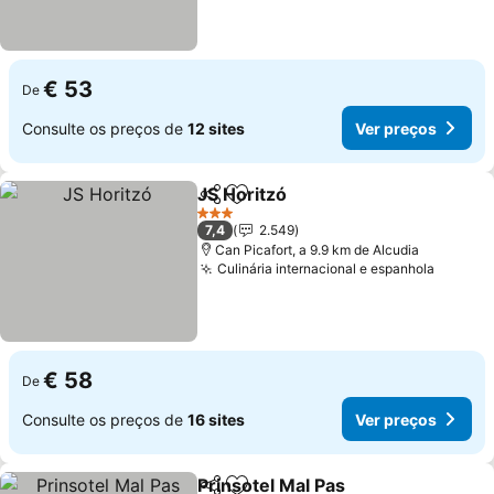
€ 53
De
Consulte os preços de
12 sites
Ver preços
JS Horitzó
Partilhar
Adicionar aos favoritos
Ver preços
3 Estrelas
7,4
2.549
Can Picafort, a 9.9 km de Alcudia
Culinária internacional e espanhola
Ver pr
€ 58
De
Consulte os preços de
16 sites
Ver preços
Prinsotel Mal Pas