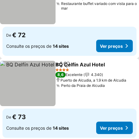
Restaurante buffet variado com vista para o
mar
€ 72
De
Consulte os preços de
14 sites
Ver preços
BQ Delfín Azul Hotel
Partilhar
Adicionar aos favoritos
Ver p
4 Estrelas
8,6
Excelente
4.340
Puerto de Alcudia, a 1.9 km de Alcudia
Perto da Praia de Alcudia
Ver preços
€ 73
De
Consulte os preços de
14 sites
Ver preços