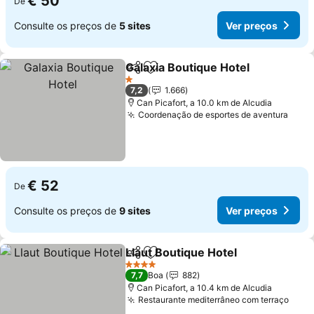
€ 50
De
Consulte os preços de
5 sites
Ver preços
Galaxia Boutique Hotel
Partilhar
Adicionar aos favoritos
Ver
1 Estrelas
7,2
1.666
Can Picafort, a 10.0 km de Alcudia
Coordenação de esportes de aventura
Ver 
€ 52
De
Consulte os preços de
9 sites
Ver preços
Llaut Boutique Hotel
Partilhar
Adicionar aos favoritos
Ver p
4 Estrelas
7,7
Boa
882
Can Picafort, a 10.4 km de Alcudia
Restaurante mediterrâneo com terraço
Ver 