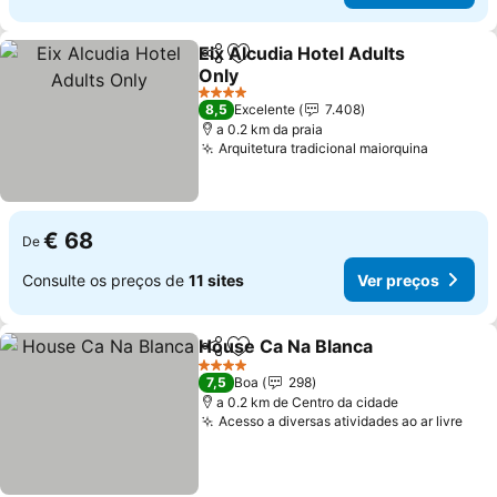
Eix Alcudia Hotel Adults
Partilhar
Adicionar aos favoritos
Only
Ver preços
4 Estrelas
8,5
Excelente
7.408
a 0.2 km da praia
Arquitetura tradicional maiorquina
Ver pre
€ 68
De
Consulte os preços de
11 sites
Ver preços
House Ca Na Blanca
Partilhar
Adicionar aos favoritos
Ver p
4 Estrelas
7,5
Boa
298
a 0.2 km de Centro da cidade
Acesso a diversas atividades ao ar livre
Ver