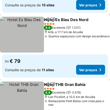
Consulte os preços de
15 sites
Ver preços
Hotel Es Blau Des Nord
Partilhar
Adicionar aos favoritos
Ver
4 Estrelas
8,8
Excelente
1.337
Artà, a 17.7 km de Alcudia
Quartos espaçosos com design escandinavo
€ 79
De
Consulte os preços de
11 sites
Ver preços
Hotel THB Gran Bahía
Partilhar
Adicionar aos favoritos
Ver 
4 Estrelas
8,6
Excelente
3.576
Can Picafort, a 10.0 km de Alcudia
Restaurante Petit Bahia com vista para o
mar