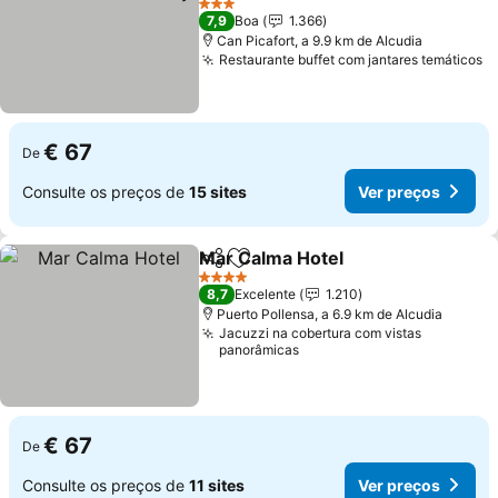
Ver preços
3 Estrelas
7,9
Boa
1.366
Can Picafort, a 9.9 km de Alcudia
Restaurante buffet com jantares temáticos
V
€ 67
De
Consulte os preços de
15 sites
Ver preços
Mar Calma Hotel
Partilhar
Adicionar aos favoritos
Ver preço
4 Estrelas
8,7
Excelente
1.210
Puerto Pollensa, a 6.9 km de Alcudia
Jacuzzi na cobertura com vistas
panorâmicas
€ 67
De
Consulte os preços de
11 sites
Ver preços