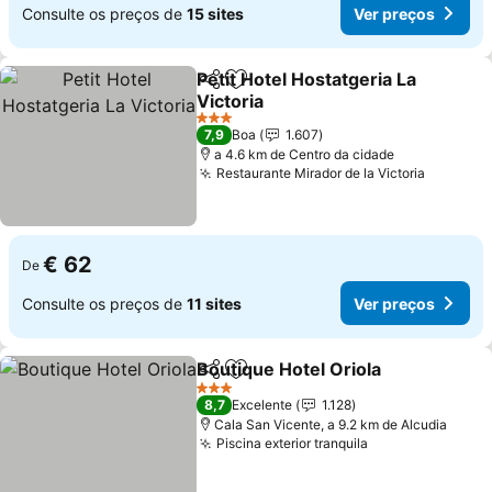
Consulte os preços de
15 sites
Ver preços
Petit Hotel Hostatgeria La
Partilhar
Adicionar aos favoritos
Victoria
Ver preços
3 Estrelas
7,9
Boa
1.607
a 4.6 km de Centro da cidade
Restaurante Mirador de la Victoria
Ver pre
€ 62
De
Consulte os preços de
11 sites
Ver preços
Boutique Hotel Oriola
Partilhar
Adicionar aos favoritos
Ver 
3 Estrelas
8,7
Excelente
1.128
Cala San Vicente, a 9.2 km de Alcudia
Piscina exterior tranquila
Ver preços