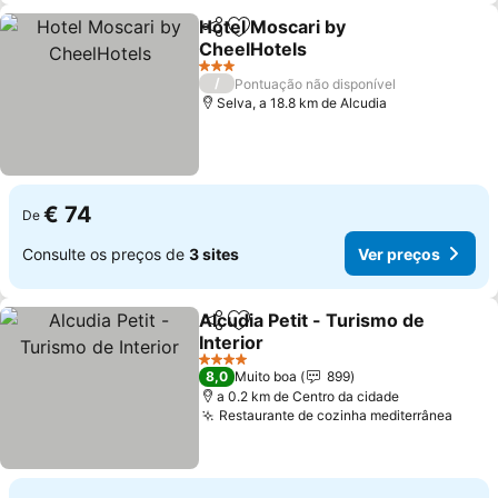
Hotel Moscari by
Partilhar
Adicionar aos favoritos
CheelHotels
Ver preços
3 Estrelas
/
Pontuação não disponível
Selva, a 18.8 km de Alcudia
€ 74
De
Consulte os preços de
3 sites
Ver preços
Alcudia Petit - Turismo de
Partilhar
Adicionar aos favoritos
Interior
Ver preços
4 Estrelas
8,0
Muito boa
899
a 0.2 km de Centro da cidade
Restaurante de cozinha mediterrânea
Ver p