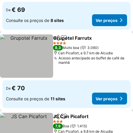
€ 69
De
Consulte os preços de
8 sites
Ver preços
Grupotel Farrutx
Partilhar
Adicionar aos favoritos
Ver preço
4 Estrelas
8,3
Muito boa
3.060
Can Picafort, a 9.7 km de Alcudia
Acesso antecipado ao buffet de café da
manhã
€ 70
De
Consulte os preços de
11 sites
Ver preços
JS Can Picafort
Partilhar
Adicionar aos favoritos
Ver preços
3 Estrelas
7,9
Boa
1.415
Can Picafort, a 9.8 km de Alcudia