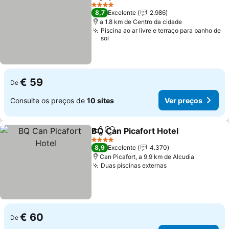
Partilhar
Adicionar aos favoritos
Ver preç
4 Estrelas
8,7
Excelente
2.986
a 1.8 km de Centro da cidade
Piscina ao ar livre e terraço para banho de
sol
€ 59
De
Consulte os preços de
10 sites
Ver preços
BQ Can Picafort Hotel
Partilhar
Adicionar aos favoritos
Ver 
4 Estrelas
8,9
Excelente
4.370
Can Picafort, a 9.9 km de Alcudia
Duas piscinas externas
Ver preços
€ 60
De