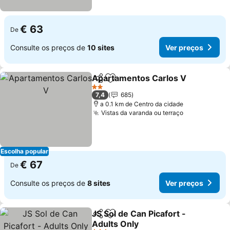
€ 63
De
Consulte os preços de
10 sites
Ver preços
Apartamentos Carlos V
Partilhar
Adicionar aos favoritos
Ve
2 Estrelas
7,4
685
a 0.1 km de Centro da cidade
Vistas da varanda ou terraço
Ver preços
Escolha popular
€ 67
De
Consulte os preços de
8 sites
Ver preços
JS Sol de Can Picafort -
Partilhar
Adicionar aos favoritos
Adults Only