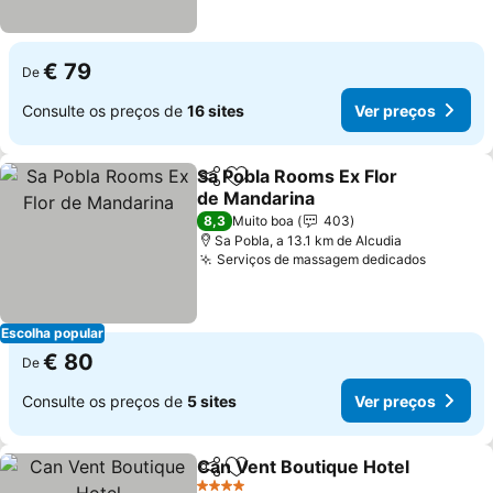
€ 79
De
Consulte os preços de
16 sites
Ver preços
Sa Pobla Rooms Ex Flor
Partilhar
Adicionar aos favoritos
de Mandarina
Ver preços
8,3
Muito boa
403
Sa Pobla, a 13.1 km de Alcudia
Serviços de massagem dedicados
Ver pre
Escolha popular
€ 80
De
Consulte os preços de
5 sites
Ver preços
Can Vent Boutique Hotel
Partilhar
Adicionar aos favoritos
V