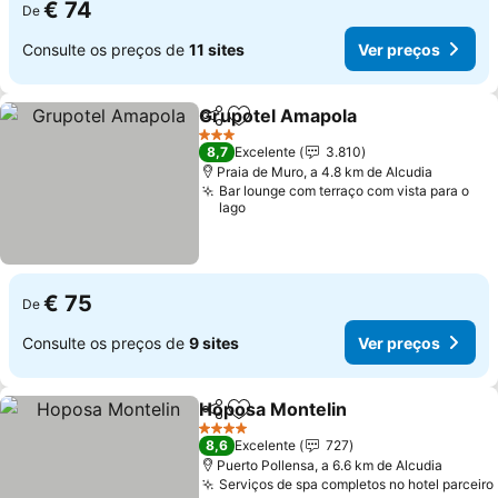
€ 74
De
Consulte os preços de
11 sites
Ver preços
Grupotel Amapola
Partilhar
Adicionar aos favoritos
Ver pre
3 Estrelas
8,7
Excelente
3.810
Praia de Muro, a 4.8 km de Alcudia
Bar lounge com terraço com vista para o
lago
€ 75
De
Consulte os preços de
9 sites
Ver preços
Hoposa Montelin
Partilhar
Adicionar aos favoritos
Ver preç
4 Estrelas
8,6
Excelente
727
Puerto Pollensa, a 6.6 km de Alcudia
Serviços de spa completos no hotel parceiro