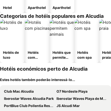
Hotel
Aparthotel
Aparthotel
Categorias de hotéis populares em Alcudia
Hotéis de
Hotéis
Hotéis que
Hotéis
Hotéi
luxo
com
permitem
com spa
praia
piscinas
animais
Hotéis económicos perto de Alcudia
Estes hotéis também poderão interessá-lo...
Club Mac Alcudia
O7 Nordeste Playa
Iberostar Waves Alcudia Park
Iberostar Waves Playa de Muro
PortBlue Club Pollentia Resort & Spa
JS Alcudi Mar