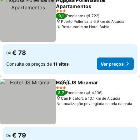
Hoposa Pollensamar
Partilhar
Adicionar aos favoritos
Apartamentos
Ver preços
3 Estrelas
9,1
Excelente
722
Puerto Pollensa, a 6.9 km de Alcudia
Restaurante no Hotel Bahía
Ver preços
€ 78
De
Consulte os preços de
11 sites
Ver preços
Hotel JS Miramar
Partilhar
Adicionar aos favoritos
Ver preç
3 Estrelas
8,7
Excelente
4.106
Can Picafort, a 10.1 km de Alcudia
Localização privilegiada na orla da praia
Ver
€ 79
De