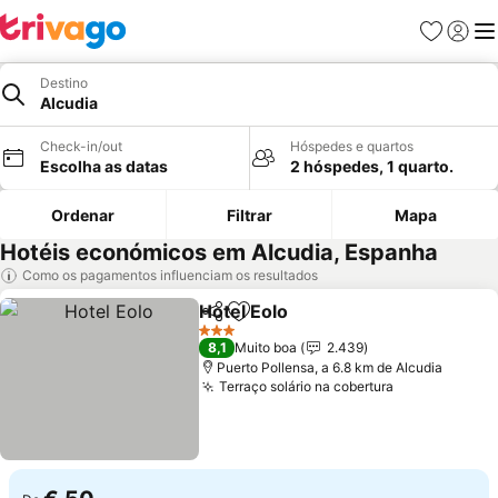
Favoritos
Iniciar
Me
Destino
Alcudia
Check-in/out
Hóspedes e quartos
Escolha as datas
2 hóspedes, 1 quarto.
Ordenar
Filtrar
Mapa
Hotéis económicos em Alcudia, Espanha
Como os pagamentos influenciam os resultados
Hotel Eolo
Partilhar
Adicionar aos favoritos
Ver preços
3 Estrelas
8,1
Muito boa
2.439
Puerto Pollensa, a 6.8 km de Alcudia
Terraço solário na cobertura
Ver preços