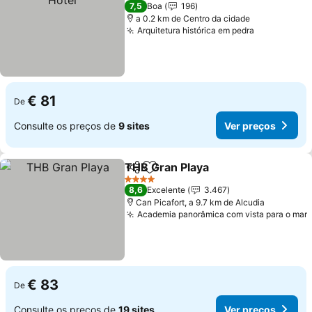
4 Estrelas
7,5
Boa
196
a 0.2 km de Centro da cidade
Arquitetura histórica em pedra
Ver preços
€ 81
De
Consulte os preços de
9 sites
Ver preços
THB Gran Playa
Partilhar
Adicionar aos favoritos
Ver preços
4 Estrelas
8,6
Excelente
3.467
Can Picafort, a 9.7 km de Alcudia
Academia panorâmica com vista para o mar
€ 83
De
Consulte os preços de
19 sites
Ver preços