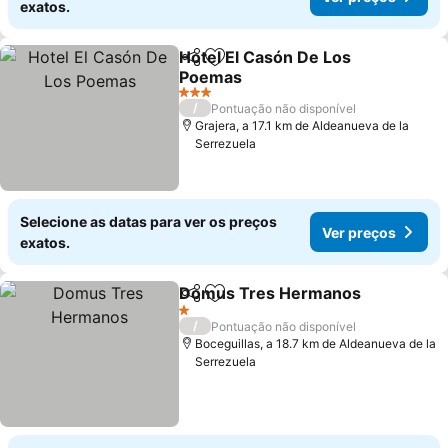
exatos.
Hotel El Casón De Los
Partilhar
Adicionar aos favoritos
Poemas
Ver preços
3 Estrelas
/
Pontuação não disponível
Grajera, a 17.1 km de Aldeanueva de la
Serrezuela
Selecione as datas para ver os preços
Ver preços
exatos.
Domus Tres Hermanos
Partilhar
Adicionar aos favoritos
Ve
1 Estrelas
/
Pontuação não disponível
Boceguillas, a 18.7 km de Aldeanueva de la
Serrezuela