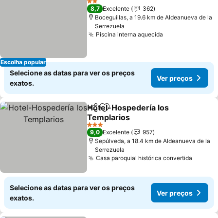
2 Estrelas
8,7
Excelente
362
Boceguillas, a 19.6 km de Aldeanueva de la
Serrezuela
Piscina interna aquecida
Ver preços
Escolha popular
Selecione as datas para ver os preços
Ver preços
exatos.
Hotel-Hospedería los
Partilhar
Adicionar aos favoritos
Templarios
Ver preços
3 Estrelas
9,0
Excelente
957
Sepúlveda, a 18.4 km de Aldeanueva de la
Serrezuela
Casa paroquial histórica convertida
Ver pr
Selecione as datas para ver os preços
Ver preços
exatos.