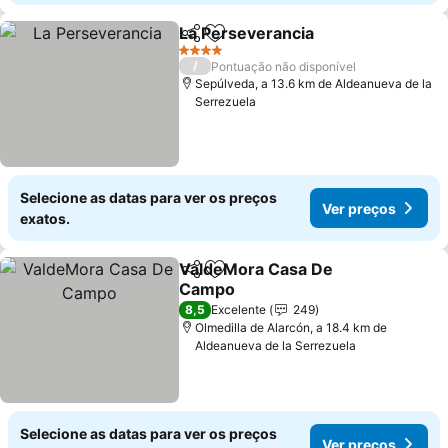
La Perseverancia
Partilhar
Adicionar aos favoritos
Ver preç
4 Estrelas
/
Pontuação não disponível
Sepúlveda, a 13.6 km de Aldeanueva de la
Serrezuela
Selecione as datas para ver os preços
Ver preços
exatos.
ValdeMora Casa De
Partilhar
Adicionar aos favoritos
Campo
Ver preços
8,5
Excelente
249
Olmedilla de Alarcón, a 18.4 km de
Aldeanueva de la Serrezuela
Selecione as datas para ver os preços
Ver preços