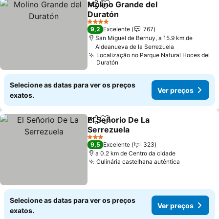
Molino Grande del
Partilhar
Adicionar aos favoritos
Duratón
Ver preços
4 Estrelas
9,2
Excelente
767
San Miguel de Bernuy, a 15.9 km de
Aldeanueva de la Serrezuela
Localização no Parque Natural Hoces del
Duratón
Selecione as datas para ver os preços
Ver preços
exatos.
El Señorio De La
Partilhar
Adicionar aos favoritos
Serrezuela
Ver preços
3 Estrelas
9,5
Excelente
323
a 0.2 km de Centro da cidade
Culinária castelhana autêntica
Ver preço
Selecione as datas para ver os preços
Ver preços
exatos.