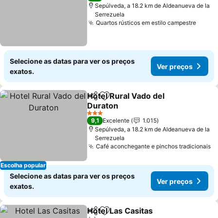
Sepúlveda, a 18.2 km de Aldeanueva de la
Serrezuela
Quartos rústicos em estilo campestre
Ver p
Selecione as datas para ver os preços
Ver preços
exatos.
Hotel Rural Vado del
Partilhar
Adicionar aos favoritos
Duraton
Ver preços
3 Estrelas
9,1
Excelente
1.015
Sepúlveda, a 18.2 km de Aldeanueva de la
Serrezuela
Café aconchegante e pinchos tradicionais
V
Escolha popular
Selecione as datas para ver os preços
Ver preços
exatos.
Hotel Las Casitas
Partilhar
Adicionar aos favoritos
Ver preç