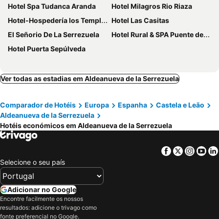
Hotel Spa Tudanca Aranda
Hotel Milagros Rio Riaza
Hotel-Hospedería los Templarios
Hotel Las Casitas
El Señorio De La Serrezuela
Hotel Rural & SPA Puente del Duratón
Hotel Puerta Sepúlveda
Ver todas as estadias em Aldeanueva de la Serrezuela
Comparador de Hotéis
Europa
Espanha
Castela e Leão
Aldeanueva de la Serrezuela
Hotéis económicos em Aldeanueva de la Serrezuela
Facebook
Twitter
Insta
Yo
Selecione o seu país
Adicionar no Google
Encontre facilmente os nossos
resultados: adicione o trivago como
fonte preferencial no Google.