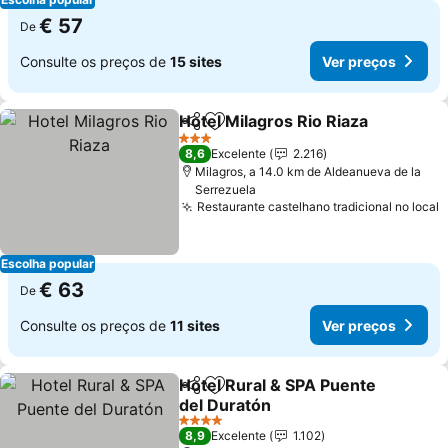
€ 57
De
Consulte os preços de
15 sites
Ver preços
Hotel Milagros Rio Riaza
Partilhar
Adicionar aos favoritos
Ve
3 Estrelas
8,6
Excelente
2.216
Milagros, a 14.0 km de Aldeanueva de la
Serrezuela
Restaurante castelhano tradicional no local
V
Escolha popular
€ 63
De
Consulte os preços de
11 sites
Ver preços
Hotel Rural & SPA Puente
Partilhar
Adicionar aos favoritos
del Duratón
Ver preços
4 Estrelas
8,9
Excelente
1.102