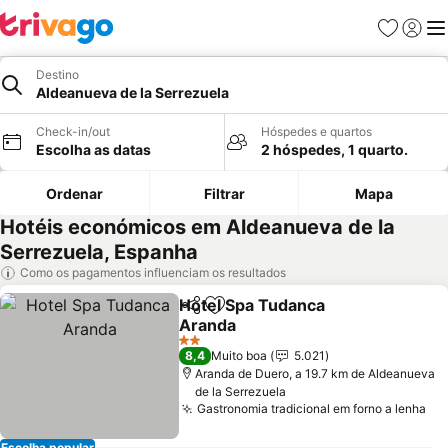
Favoritos
Iniciar
Me
Destino
Aldeanueva de la Serrezuela
Check-in/out
Hóspedes e quartos
Escolha as datas
2 hóspedes, 1 quarto.
Ordenar
Filtrar
Mapa
Hotéis económicos em Aldeanueva de la
Serrezuela, Espanha
Como os pagamentos influenciam os resultados
Hotel Spa Tudanca
Partilhar
Adicionar aos favoritos
Aranda
Ver preços
2 Estrelas
8,4
Muito boa
5.021
Aranda de Duero, a 19.7 km de Aldeanueva
de la Serrezuela
Gastronomia tradicional em forno a lenha
Ve
Escolha popular