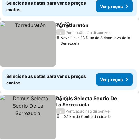
Selecione as datas para ver os preços
Ver preços
exatos.
Torreduratón
Partilhar
Adicionar aos favoritos
Ver preços
/
Pontuação não disponível
Navalilla, a 18.5 km de Aldeanueva de la
Serrezuela
Selecione as datas para ver os preços
Ver preços
exatos.
Domus Selecta Seorio De
Partilhar
Adicionar aos favoritos
La Serrezuela
Ver preços
/
Pontuação não disponível
a 0.1 km de Centro da cidade