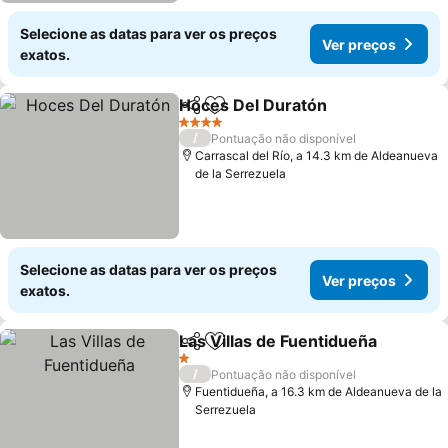
Selecione as datas para ver os preços
Ver preços
exatos.
Hoces Del Duratón
Partilhar
Adicionar aos favoritos
Ver pre
4 Estrelas
/
Pontuação não disponível
Carrascal del Río, a 14.3 km de Aldeanueva
de la Serrezuela
Selecione as datas para ver os preços
Ver preços
exatos.
Las Villas de Fuentidueña
Partilhar
Adicionar aos favoritos
1 Estrelas
/
Pontuação não disponível
Fuentidueña, a 16.3 km de Aldeanueva de la
Serrezuela