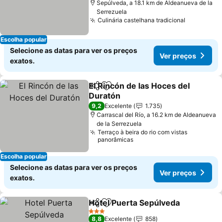
Sepúlveda, a 18.1 km de Aldeanueva de la
Serrezuela
Culinária castelhana tradicional
Ver preço
Escolha popular
Selecione as datas para ver os preços
Ver preços
exatos.
El Rincón de las Hoces del
Partilhar
Adicionar aos favoritos
Duratón
Ver preços
9,2
Excelente
1.735
Carrascal del Río, a 16.2 km de Aldeanueva
de la Serrezuela
Terraço à beira do rio com vistas
panorâmicas
Escolha popular
Selecione as datas para ver os preços
Ver preços
exatos.
Hotel Puerta Sepúlveda
Partilhar
Adicionar aos favoritos
Ve
3 Estrelas
8,8
Excelente
858