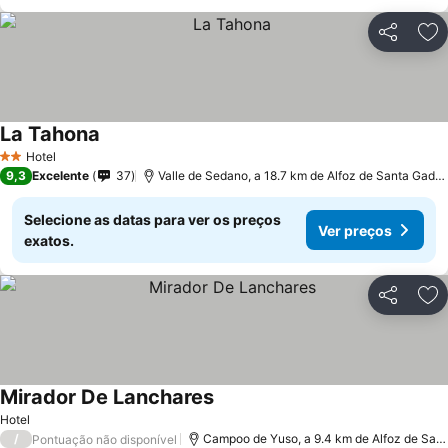
Partilhar
Ad
La Tahona
Hotel
2 Estrelas
9,3
Excelente
37
Valle de Sedano, a 18.7 km de Alfoz de Santa Gadea
Selecione as datas para ver os preços
Ver preços
exatos.
Partilhar
Ad
Mirador De Lanchares
Hotel
/
Campoo de Yuso, a 9.4 km de Alfoz de Santa Gadea
Pontuação não disponível