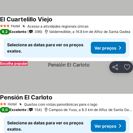
El Cuartelillo Viejo
Hotel
Acesso a atividades regionais únicas
3 Estrelas
9,2
Excelente
396
Valderredible, a 16.8 km de Alfoz de Santa Gadea
Selecione as datas para ver os preços
Ver preços
exatos.
Escolha popular
Partilhar
Ad
Pensión El Carloto
Hotel
Quartos com vistas panorâmicas para o lago
2 Estrelas
9,0
Excelente
154
Campoo de Yuso, a 8.3 km de Alfoz de Santa Gadea
Selecione as datas para ver os preços
Ver preços
exatos.