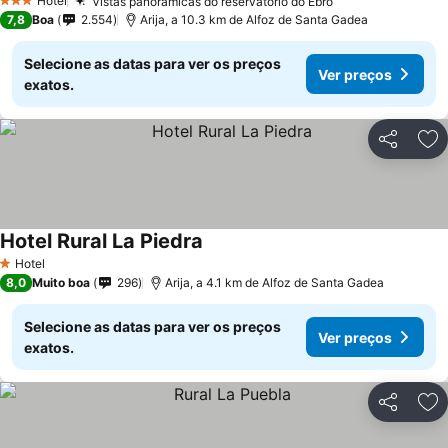
Hotel
Vistas panorâmicas do reservatório do Ebro
3 Estrelas
7,8
Boa
2.554
Arija, a 10.3 km de Alfoz de Santa Gadea
Selecione as datas para ver os preços
Ver preços
exatos.
Partilhar
Ad
Hotel Rural La Piedra
Hotel
1 Estrelas
8,0
Muito boa
296
Arija, a 4.1 km de Alfoz de Santa Gadea
Selecione as datas para ver os preços
Ver preços
exatos.
Partilhar
Ad