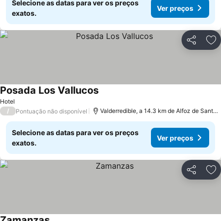
Selecione as datas para ver os preços
Ver preços
exatos.
Partilhar
Ad
Posada Los Vallucos
Hotel
/
Valderredible, a 14.3 km de Alfoz de Santa Gadea
Pontuação não disponível
Selecione as datas para ver os preços
Ver preços
exatos.
Partilhar
Ad
Zamanzas