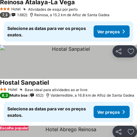
Reinosa Atalaya-La Vega
Hotel
Atividades de esqui por perto
3 Estrelas
7,3
1.682
Reinosa, a 15.2 km de Alfoz de Santa Gadea
Selecione as datas para ver os preços
Ver preços
exatos.
Partilhar
Ad
Hostal Sanpatiel
Hotel
Base ideal para atividades ao ar livre
2 Estrelas
8,3
Muito boa
652
Valderredible, a 16.8 km de Alfoz de Santa Gadea
Selecione as datas para ver os preços
Ver preços
exatos.
Escolha popular
Partilhar
Ad