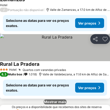
Hotel
/
Valle de Zamanzas, a 17.0 km de Alfoz de Santa Gadea
Pontuação não disponível
Selecione as datas para ver os preços
Ver preços
exatos.
Partilhar
Ad
Rural La Pradera
Hotel
Quartos com varandas privadas
3 Estrelas
8,3
Muito boa
1.018
Valle de Valdebezana, a 11.6 km de Alfoz de Santa Gadea
Selecione as datas para ver os preços
Ver preços
exatos.
Mostrar mais
Os preços e a disponibilidade que recebemos dos sites de reserva