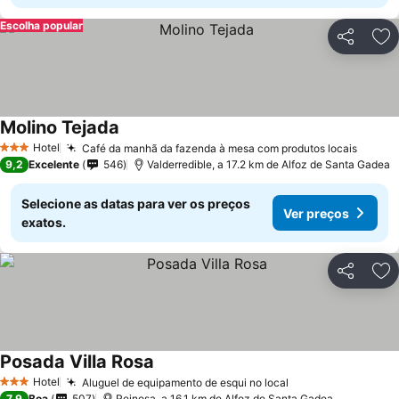
Escolha popular
Partilhar
Ad
Molino Tejada
Hotel
Café da manhã da fazenda à mesa com produtos locais
3 Estrelas
9,2
Excelente
546
Valderredible, a 17.2 km de Alfoz de Santa Gadea
Selecione as datas para ver os preços
Ver preços
exatos.
Partilhar
Ad
Posada Villa Rosa
Hotel
Aluguel de equipamento de esqui no local
3 Estrelas
7,9
Boa
507
Reinosa, a 16.1 km de Alfoz de Santa Gadea