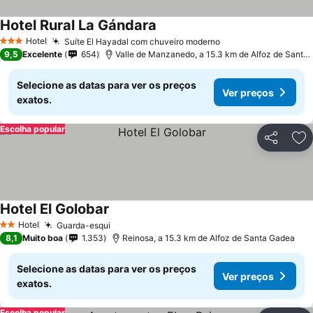
Hotel Rural La Gándara
Hotel
Suíte El Hayadal com chuveiro moderno
3 Estrelas
9,5
Excelente
654
Valle de Manzanedo, a 15.3 km de Alfoz de Santa Gadea
Selecione as datas para ver os preços
Ver preços
exatos.
Escolha popular
Partilhar
Ad
Hotel El Golobar
Hotel
Guarda-esqui
2 Estrelas
8,1
Muito boa
1.353
Reinosa, a 15.3 km de Alfoz de Santa Gadea
Selecione as datas para ver os preços
Ver preços
exatos.
Escolha popular