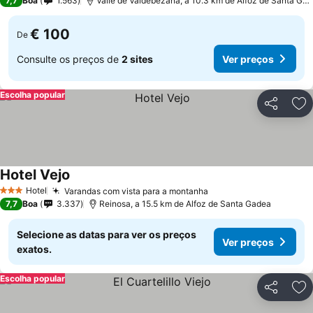
7,7
Boa
1.563
Valle de Valdebezana, a 10.3 km de Alfoz de Santa Gadea
€ 100
De
Consulte os preços de
2 sites
Ver preços
Escolha popular
Partilhar
Ad
Hotel Vejo
Hotel
Varandas com vista para a montanha
3 Estrelas
7,7
Boa
3.337
Reinosa, a 15.5 km de Alfoz de Santa Gadea
Selecione as datas para ver os preços
Ver preços
exatos.
Escolha popular
Partilhar
Ad