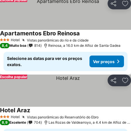
Partilhar
Ad
Apartamentos Ebro Reinosa
Hotel
Vistas panorâmicas do rio e da cidade
3 Estrelas
8,4
Muito boa
814
Reinosa, a 16.0 km de Alfoz de Santa Gadea
Selecione as datas para ver os preços
Ver preços
exatos.
Escolha popular
Partilhar
Ad
Hotel Araz
Hotel
Vistas panorâmicas do Reservatório do Ebro
3 Estrelas
8,9
Excelente
704
Las Rozas de Valdearroyo, a 4.4 km de Alfoz de Santa Gadea