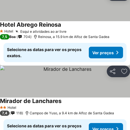
Hotel Abrego Reinosa
Hotel
Esqui e atividades ao ar livre
1 Estrelas
7,5
Boa
704
Reinosa, a 15.9 km de Alfoz de Santa Gadea
Selecione as datas para ver os preços
Ver preços
exatos.
Partilhar
Ad
Mirador de Lanchares
Hotel
2 Estrelas
7,4
118
Campoo de Yuso, a 9.4 km de Alfoz de Santa Gadea
Selecione as datas para ver os preços
Ver preços