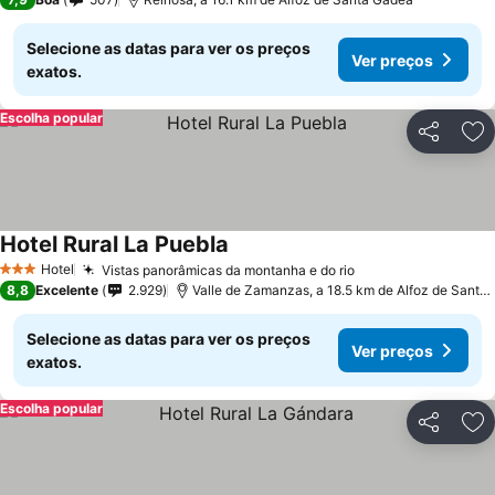
Selecione as datas para ver os preços
Ver preços
exatos.
Escolha popular
Partilhar
Ad
Hotel Rural La Puebla
Hotel
Vistas panorâmicas da montanha e do rio
3 Estrelas
8,8
Excelente
2.929
Valle de Zamanzas, a 18.5 km de Alfoz de Santa Gadea
Selecione as datas para ver os preços
Ver preços
exatos.
Escolha popular
Partilhar
Ad