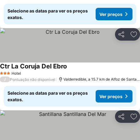
Selecione as datas para ver os preços
Ver preços
exatos.
Partilhar
Ad
Ctr La Coruja Del Ebro
Hotel
3 Estrelas
/
Valderredible, a 15.7 km de Alfoz de Santa Gadea
Pontuação não disponível
Selecione as datas para ver os preços
Ver preços
exatos.
Partilhar
Ad