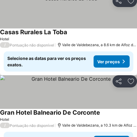
Partilhar
Ad
Casas Rurales La Toba
Hotel
/
Valle de Valdebezana, a 8.6 km de Alfoz de Santa Gadea
Pontuação não disponível
Selecione as datas para ver os preços
Ver preços
exatos.
Partilhar
Ad
Gran Hotel Balneario De Corconte
Hotel
/
Valle de Valdebezana, a 10.3 km de Alfoz de Santa Gadea
Pontuação não disponível