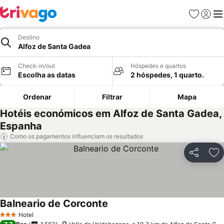
Favoritos
Iniciar
Me
Destino
Alfoz de Santa Gadea
Check-in/out
Hóspedes e quartos
Escolha as datas
2 hóspedes, 1 quarto.
Ordenar
Filtrar
Mapa
Hotéis económicos em Alfoz de Santa Gadea,
Espanha
Como os pagamentos influenciam os resultados
Partilhar
Ad
Balneario de Corconte
Hotel
3 Estrelas