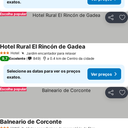
exatos.
Escolha popular
Partilhar
Ad
Hotel Rural El Rincón de Gadea
Hotel
Jardim encantador para relaxar
3 Estrelas
9,7
Excelente
849
a 0.4 km de Centro da cidade
Selecione as datas para ver os preços
Ver preços
exatos.
Escolha popular
Partilhar
Ad
Balneario de Corconte