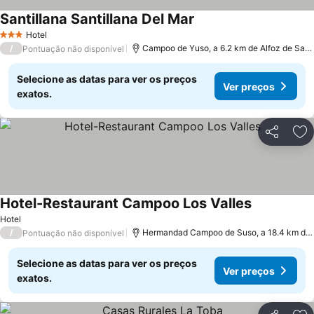
Santillana Santillana Del Mar
Hotel
3 Estrelas
/
Campoo de Yuso, a 6.2 km de Alfoz de Santa Gadea
Pontuação não disponível
Selecione as datas para ver os preços
Ver preços
exatos.
Partilhar
Ad
Hotel-Restaurant Campoo Los Valles
Hotel
/
Hermandad Campoo de Suso, a 18.4 km de Alfoz de Santa Gadea
Pontuação não disponível
Selecione as datas para ver os preços
Ver preços
exatos.