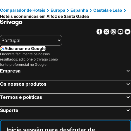
Reinosa Atalaya-La Vega
Hotel Abrego Reinosa
Comparador de Hotéis
Europa
Espanha
Castela e Leão
Apartamentos Ebro Reinosa
La Tahona
Hotéis económicos em Alfoz de Santa Gadea
Facebook
Twitter
Insta
Yo
Adicionar no Google
Encontre facilmente os nossos
resultados: adicione o trivago como
fonte preferencial no Google.
Empresa
Os nossos produtos
Termos e políticas
Suporte
Inicie sessão para desfrutar de