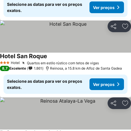
Selecione as datas para ver os preços
Ver preços
exatos.
Partilhar
Ad
Hotel San Roque
Hotel
Quartos em estilo rústico com tetos de vigas
3 Estrelas
8,7
Excelente
1.861
Reinosa, a 15.8 km de Alfoz de Santa Gadea
Selecione as datas para ver os preços
Ver preços
exatos.
Partilhar
Ad