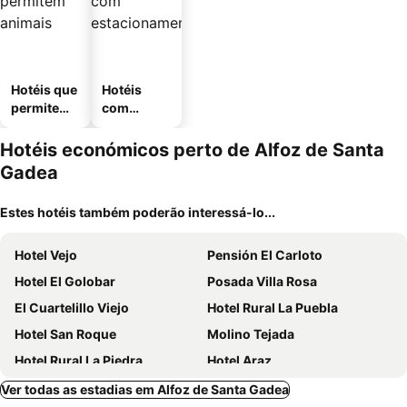
Hotéis que
Hotéis
permitem
com
animais
estaciona
mento
Hotéis económicos perto de Alfoz de Santa
Gadea
Estes hotéis também poderão interessá-lo...
Hotel Vejo
Pensión El Carloto
Hotel El Golobar
Posada Villa Rosa
El Cuartelillo Viejo
Hotel Rural La Puebla
Hotel San Roque
Molino Tejada
Hotel Rural La Piedra
Hotel Araz
Mirador de Lanchares
EL CAPRICHO DE CLEMENTE
Ver todas as estadias em Alfoz de Santa Gadea