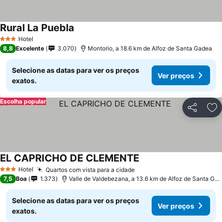
Rural La Puebla
Hotel
3 Estrelas
8,8
Excelente
3.070
Montorio, a 18.6 km de Alfoz de Santa Gadea
Selecione as datas para ver os preços
Ver preços
exatos.
Escolha popular
Partilhar
Ad
EL CAPRICHO DE CLEMENTE
Hotel
Quartos com vista para a cidade
3 Estrelas
7,5
Boa
1.373
Valle de Valdebezana, a 13.6 km de Alfoz de Santa Gadea
Selecione as datas para ver os preços
Ver preços
exatos.