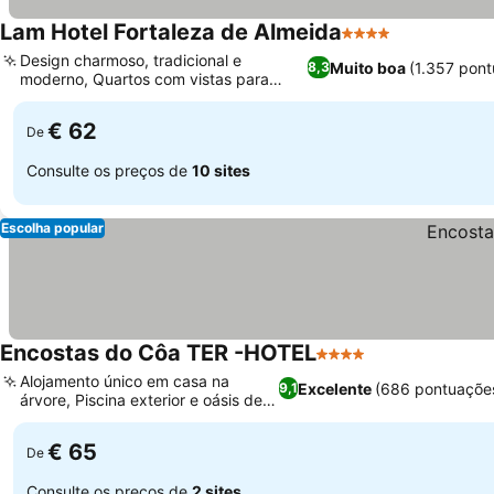
Lam Hotel Fortaleza de Almeida
4 Estrelas
Design charmoso, tradicional e
Muito boa
(1.357 pon
8,3
moderno, Quartos com vistas para
marcos históricos
€ 62
De
Consulte os preços de
10 sites
Escolha popular
Encostas do Côa TER -HOTEL
4 Estrelas
Alojamento único em casa na
Excelente
(686 pontuaçõe
9,1
árvore, Piscina exterior e oásis de
jardim
€ 65
De
Consulte os preços de
2 sites