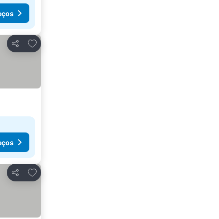
eços
Adicionar aos favoritos
Partilhar
eços
Adicionar aos favoritos
Partilhar