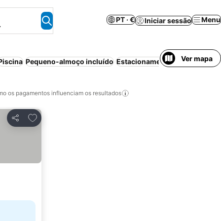
PT · €
Menu
Iniciar sessão
.
Ver mapa
Piscina
Pequeno-almoço incluído
Estacionamento
Spa
Tudo inc
o os pagamentos influenciam os resultados
Adicionar aos favoritos
Partilhar