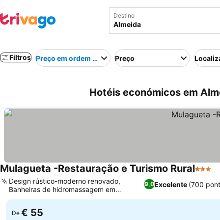
Destino
Filtros
Preço em ordem crescente
Preço
Localiz
Hotéis económicos em Alme
Mulagueta -Restauração e Turismo Rural
3 Estr
Design rústico-moderno renovado,
Excelente
(700 pon
9,0
Banheiras de hidromassagem em
banheiros privativos
€ 55
De