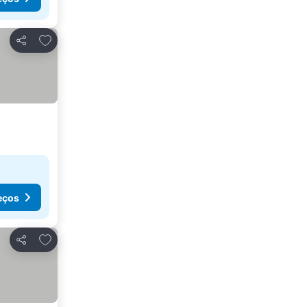
Adicionar aos favoritos
Partilhar
eços
Adicionar aos favoritos
Partilhar