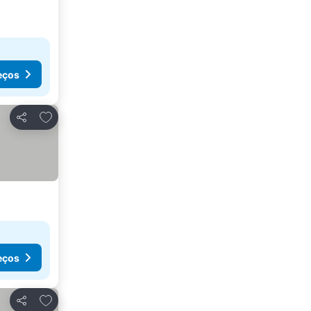
eços
Adicionar aos favoritos
Partilhar
eços
Adicionar aos favoritos
Partilhar