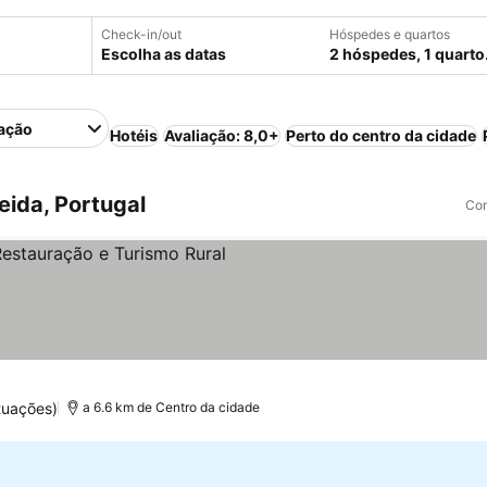
Check-in/out
Hóspedes e quartos
Escolha as datas
2 hóspedes, 1 quarto
ação
Hotéis
Avaliação: 8,0+
Perto do centro da cidade
ida, Portugal
Com
elas
tuações)
a 6.6 km de Centro da cidade