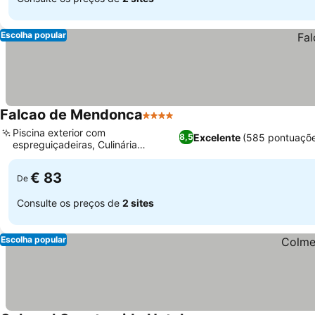
Escolha popular
Falcao de Mendonca
4 Estrelas
Piscina exterior com
Excelente
(585 pontuaçõe
8,5
espreguiçadeiras, Culinária
tradicional portuguesa
€ 83
De
Consulte os preços de
2 sites
Escolha popular