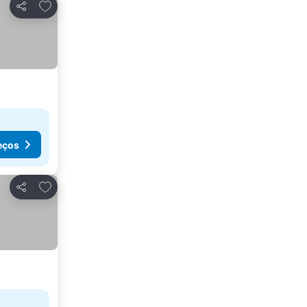
Adicionar aos favoritos
Partilhar
eços
Adicionar aos favoritos
Partilhar