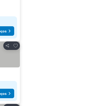
eços
Adicionar aos favoritos
Partilhar
eços