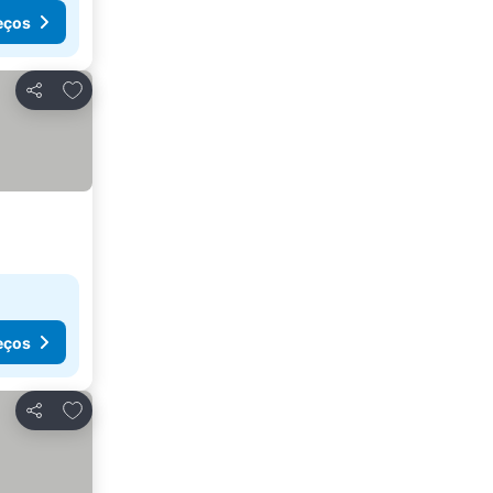
eços
Adicionar aos favoritos
Partilhar
eços
Adicionar aos favoritos
Partilhar