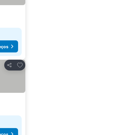
eços
Adicionar aos favoritos
Partilhar
eços