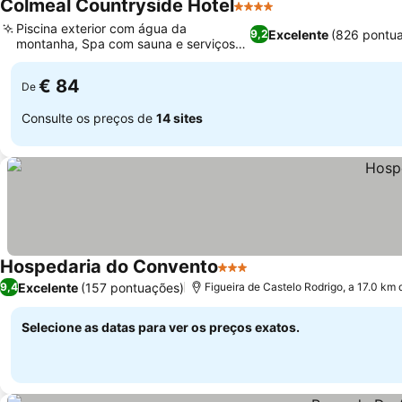
Colmeal Countryside Hotel
4 Estrelas
Piscina exterior com água da
Excelente
(826 pontu
9,2
montanha, Spa com sauna e serviços
de massagem
€ 84
De
Consulte os preços de
14 sites
Hospedaria do Convento
3 Estrelas
Excelente
(157 pontuações)
9,4
Figueira de Castelo Rodrigo, a 17.0 km
Selecione as datas para ver os preços exatos.