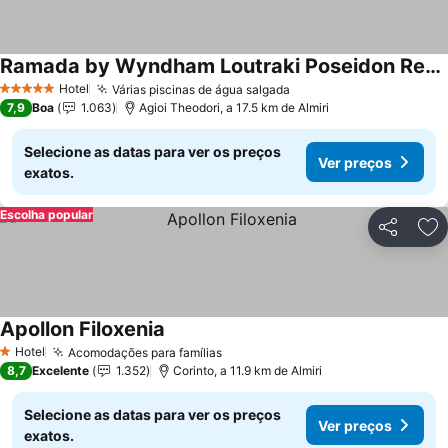
Ramada by Wyndham Loutraki Poseidon Resort
Hotel
Várias piscinas de água salgada
5 Estrelas
7,9
Boa
1.063
Agioi Theodori, a 17.5 km de Almiri
Selecione as datas para ver os preços
Ver preços
exatos.
Escolha popular
Partilhar
Ad
Apollon Filoxenia
Hotel
Acomodações para famílias
1 Estrelas
8,7
Excelente
1.352
Corinto, a 11.9 km de Almiri
Selecione as datas para ver os preços
Ver preços
exatos.