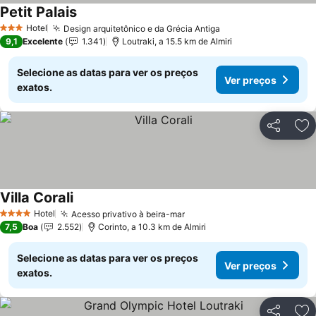
Petit Palais
Hotel
Design arquitetônico e da Grécia Antiga
3 Estrelas
9,1
Excelente
1.341
Loutraki, a 15.5 km de Almiri
Selecione as datas para ver os preços
Ver preços
exatos.
Partilhar
Ad
Villa Corali
Hotel
Acesso privativo à beira-mar
4 Estrelas
7,5
Boa
2.552
Corinto, a 10.3 km de Almiri
Selecione as datas para ver os preços
Ver preços
exatos.