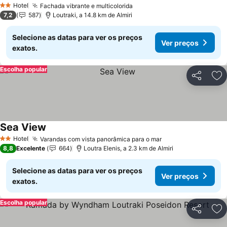
Hotel
Fachada vibrante e multicolorida
2 Estrelas
7,2
587
Loutraki, a 14.8 km de Almiri
Selecione as datas para ver os preços
Ver preços
exatos.
Escolha popular
Partilhar
Ad
Sea View
Hotel
Varandas com vista panorâmica para o mar
2 Estrelas
8,8
Excelente
664
Loutra Elenis, a 2.3 km de Almiri
Selecione as datas para ver os preços
Ver preços
exatos.
Escolha popular
Partilhar
Ad