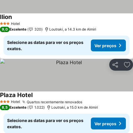
Ilion
Hotel
3 Estrelas
9,0
Excelente
320
Loutraki, a 14.3 km de Almiri
Selecione as datas para ver os preços
Ver preços
exatos.
Partilhar
Ad
Plaza Hotel
Hotel
Quartos recentemente renovados
3 Estrelas
8,5
Excelente
1.022
Loutraki, a 15.0 km de Almiri
Selecione as datas para ver os preços
Ver preços
exatos.