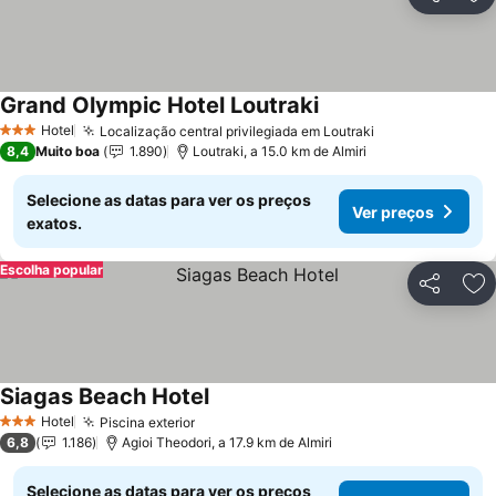
Partilhar
Ad
Grand Olympic Hotel Loutraki
Hotel
Localização central privilegiada em Loutraki
3 Estrelas
8,4
Muito boa
1.890
Loutraki, a 15.0 km de Almiri
Selecione as datas para ver os preços
Ver preços
exatos.
Escolha popular
Partilhar
Ad
Siagas Beach Hotel
Hotel
Piscina exterior
3 Estrelas
6,8
1.186
Agioi Theodori, a 17.9 km de Almiri
Selecione as datas para ver os preços