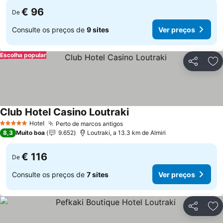
€ 96
De
Consulte os preços de
9 sites
Ver preços
Escolha popular
Partilhar
Ad
Club Hotel Casino Loutraki
Hotel
Perto de marcos antigos
5 Estrelas
8,3
Muito boa
9.652
Loutraki, a 13.3 km de Almiri
€ 116
De
Consulte os preços de
7 sites
Ver preços
Partilhar
Ad