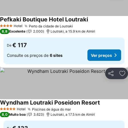
Pefkaki Boutique Hotel Loutraki
Hotel
Perto da cidade de Loutraki
4 Estrelas
8,8
Excelente
2.000
Loutraki, a 15.9 km de Almiri
€ 117
De
Consulte os preços de
6 sites
Ver preços
Partilhar
Ad
Wyndham Loutraki Poseidon Resort
Hotel
Piscinas de água do mar
5 Estrelas
8,0
Muito boa
3.623
Loutraki, a 17.5 km de Almiri