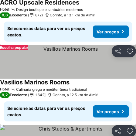
ACRO Upscale Residences
Hotel
Design boutique e santuários modernos
9,6
Excelente
872
Corinto, a 13.1 km de Almiri
Selecione as datas para ver os preços
Ver preços
exatos.
Escolha popular
Partilhar
Ad
Vasilios Marinos Rooms
Hotel
Culinária grega e mediterrânea tradicional
9,2
Excelente
1.642
Corinto, a 12.5 km de Almiri
Selecione as datas para ver os preços
Ver preços
exatos.
Partilhar
Ad