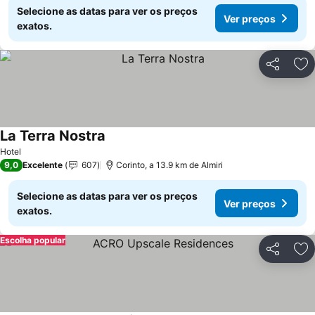
Selecione as datas para ver os preços
Ver preços
exatos.
Partilhar
Ad
La Terra Nostra
Hotel
9,0
Excelente
607
Corinto, a 13.9 km de Almiri
Selecione as datas para ver os preços
Ver preços
exatos.
Escolha popular
Partilhar
Ad