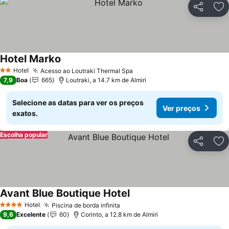
Partilhar
Ad
Hotel Marko
Hotel
Acesso ao Loutraki Thermal Spa
2 Estrelas
7,9
Boa
665
Loutraki, a 14.7 km de Almiri
Selecione as datas para ver os preços
Ver preços
exatos.
Escolha popular
Partilhar
Ad
Avant Blue Boutique Hotel
Hotel
Piscina de borda infinita
4 Estrelas
9,6
Excelente
60
Corinto, a 12.8 km de Almiri