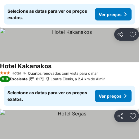
Selecione as datas para ver os preços
Ver preços
exatos.
Partilhar
Ad
Hotel Kakanakos
Hotel
Quartos renovados com vista para o mar
3 Estrelas
9,0
Excelente
817
Loutra Elenis, a 2.4 km de Almiri
Selecione as datas para ver os preços
Ver preços
exatos.
Partilhar
Ad