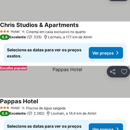
Chris Studios & Apartments
Hotel
Cinema em casa exclusivo no quarto
3 Estrelas
8,8
Excelente
335
Lechaio, a 17.1 km de Almiri
Selecione as datas para ver os preços
Ver preços
exatos.
Escolha popular
Partilhar
Ad
Pappas Hotel
Hotel
Piscina de água salgada
3 Estrelas
8,8
Excelente
2.382
Loutraki, a 16.4 km de Almiri
Selecione as datas para ver os preços
Ver preços