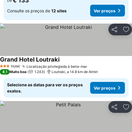
€ 133
De
Consulte os preços de
12 sites
Ver preços
Partilhar
Ad
Grand Hotel Loutraki
Hotel
Localização privilegiada à beira-mar
3 Estrelas
8,1
Muito boa
1.243
Loutraki, a 14.8 km de Almiri
Selecione as datas para ver os preços
Ver preços
exatos.
Partilhar
Ad