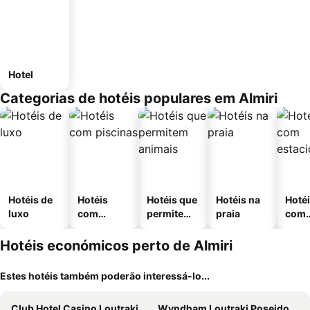
Hotel
Categorias de hotéis populares em Almiri
Hotéis de
Hotéis
Hotéis que
Hotéis na
Hoté
luxo
com
permitem
praia
com
piscinas
animais
esta
ment
Hotéis económicos perto de Almiri
Estes hotéis também poderão interessá-lo...
Club Hotel Casino Loutraki
Wyndham Loutraki Poseidon Resort