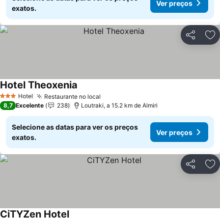
Ver preços
exatos.
Partilhar
Ad
Hotel Theoxenia
Hotel
Restaurante no local
3 Estrelas
8,7
Excelente
238
Loutraki, a 15.2 km de Almiri
Selecione as datas para ver os preços
Ver preços
exatos.
Partilhar
Ad
CiTYZen Hotel