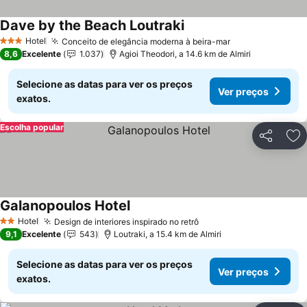
Dave by the Beach Loutraki
Hotel
Conceito de elegância moderna à beira-mar
3 Estrelas
8,6
Excelente
1.037
Agioi Theodori, a 14.6 km de Almiri
Selecione as datas para ver os preços
Ver preços
exatos.
Escolha popular
Partilhar
Ad
Galanopoulos Hotel
Hotel
Design de interiores inspirado no retrô
2 Estrelas
9,1
Excelente
543
Loutraki, a 15.4 km de Almiri
Selecione as datas para ver os preços
Ver preços
exatos.