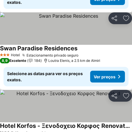
exatos.
Partilhar
Ad
Swan Paradise Residences
Hotel
Estacionamento privado seguro
3 Estrelas
8,9
Excelente
184
Loutra Elenis, a 2.5 km de Almiri
Selecione as datas para ver os preços
Ver preços
exatos.
Partilhar
Ad
Hotel Korfos - Ξενοδοχειο Κορφος Renovated