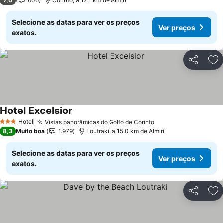
7,0
606
Corinto, a 12.1 km de Almiri
Selecione as datas para ver os preços
Ver preços
exatos.
Partilhar
Ad
Hotel Excelsior
Hotel
Vistas panorâmicas do Golfo de Corinto
3 Estrelas
8,3
Muito boa
1.979
Loutraki, a 15.0 km de Almiri
Selecione as datas para ver os preços
Ver preços
exatos.
Partilhar
Ad