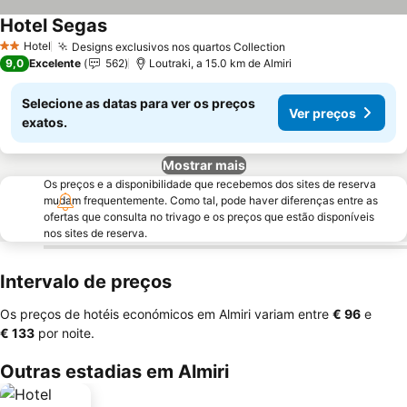
Hotel Segas
Hotel
Designs exclusivos nos quartos Collection
2 Estrelas
9,0
Excelente
562
Loutraki, a 15.0 km de Almiri
Selecione as datas para ver os preços
Ver preços
exatos.
Mostrar mais
Os preços e a disponibilidade que recebemos dos sites de reserva
mudam frequentemente. Como tal, pode haver diferenças entre as
ofertas que consulta no trivago e os preços que estão disponíveis
nos sites de reserva.
Intervalo de preços
Os preços de hotéis económicos em Almiri variam entre
‎€ 96
e
‎€ 133
por noite.
Outras estadias em Almiri