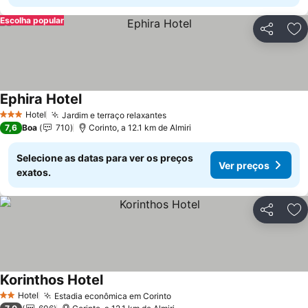
Escolha popular
Partilhar
Ad
Ephira Hotel
Hotel
Jardim e terraço relaxantes
3 Estrelas
7,6
Boa
710
Corinto, a 12.1 km de Almiri
Selecione as datas para ver os preços
Ver preços
exatos.
Partilhar
Ad
Korinthos Hotel
Hotel
Estadia econômica em Corinto
2 Estrelas