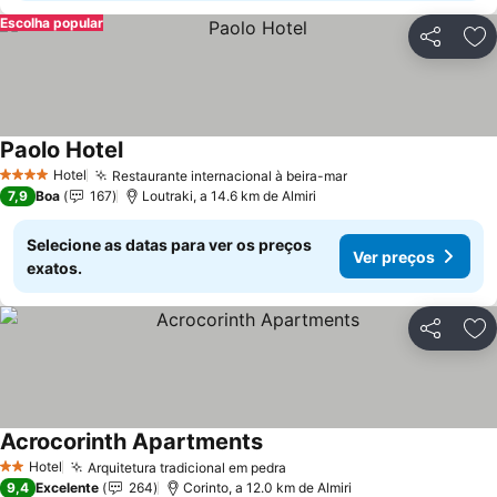
Escolha popular
Partilhar
Ad
Paolo Hotel
Hotel
Restaurante internacional à beira-mar
4 Estrelas
7,9
Boa
167
Loutraki, a 14.6 km de Almiri
Selecione as datas para ver os preços
Ver preços
exatos.
Partilhar
Ad
Acrocorinth Apartments
Hotel
Arquitetura tradicional em pedra
2 Estrelas
9,4
Excelente
264
Corinto, a 12.0 km de Almiri