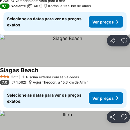
Hotel
Varandas com vista para o mar
8,9
Excelente
407
Korfos, a 13.9 km de Almiri
Selecione as datas para ver os preços
Ver preços
exatos.
Partilhar
Ad
Siagas Beach
Hotel
Piscina exterior com salva-vidas
3 Estrelas
7,0
1.062
Agioi Theodori, a 15.3 km de Almiri
Selecione as datas para ver os preços
Ver preços
exatos.
Partilhar
Ad