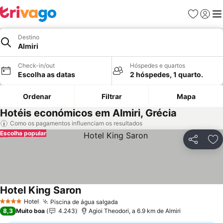
Favoritos
Iniciar
Me
Destino
Almiri
Check-in/out
Hóspedes e quartos
Escolha as datas
2 hóspedes, 1 quarto.
Ordenar
Filtrar
Mapa
Hotéis económicos em Almiri, Grécia
Como os pagamentos influenciam os resultados
Escolha popular
Partilhar
Ad
Hotel King Saron
Hotel
Piscina de água salgada
4 Estrelas
8,3
Muito boa
4.243
Agioi Theodori, a 6.9 km de Almiri