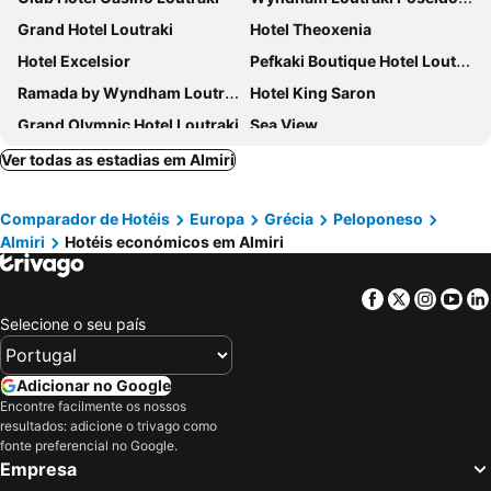
Grand Hotel Loutraki
Hotel Theoxenia
Hotel Excelsior
Pefkaki Boutique Hotel Loutraki
Ramada by Wyndham Loutraki Poseidon Resort
Hotel King Saron
Grand Olympic Hotel Loutraki
Sea View
Villa Corali
Apollon Filoxenia
Ver todas as estadias em Almiri
Plaza Hotel
Siagas Beach Hotel
Comparador de Hotéis
Europa
Grécia
Peloponeso
Hotel Kakanakos
Acropolis
Almiri
Hotéis económicos em Almiri
Ephira Hotel
Korinthos Hotel
HOTEL ALEXANDROS
ACRO Upscale Residences
Facebook
Twitter
Insta
Yo
Ilion
Paolo Hotel
Selecione o seu país
CiTYZen Hotel
Hotel Segas
Hotel Afroditi
Siagas Beach
Adicionar no Google
Encontre facilmente os nossos
Galanopoulos Hotel
Genesis Hotel
resultados: adicione o trivago como
Chris Studios & Apartments
fonte preferencial no Google.
Empresa