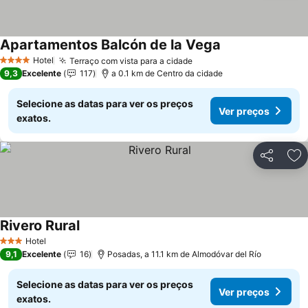
Apartamentos Balcón de la Vega
Ver preços
Hotel
Terraço com vista para a cidade
Ver preços
4 Estrelas
9,3
Excelente
117
a 0.1 km de Centro da cidade
Selecione as datas para ver os preços
Ver preços
exatos.
Partilhar
Ad
Rivero Rural
Ver preços
Hotel
3 Estrelas
9,1
Excelente
16
Posadas, a 11.1 km de Almodóvar del Río
Selecione as datas para ver os preços
Ver preços
exatos.