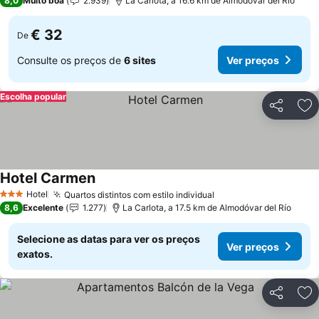
8,0
Muito boa
2.939
La Carlota, a 16.6 km de Almodóvar del Río
€ 32
De
Consulte os preços de
6 sites
Ver preços
Escolha popular
Partilhar
Ad
Hotel Carmen
Ver preços
Hotel
Quartos distintos com estilo individual
Ver preços
3 Estrelas
8,6
Excelente
1.277
La Carlota, a 17.5 km de Almodóvar del Río
Selecione as datas para ver os preços
Ver preços
exatos.
Partilhar
Ad