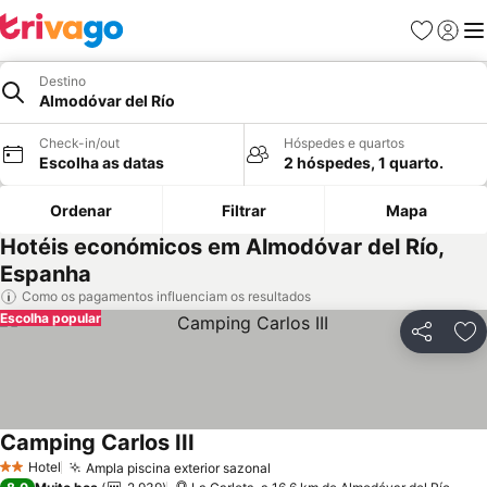
Favoritos
Iniciar
Me
Destino
Almodóvar del Río
Check-in/out
Hóspedes e quartos
Escolha as datas
2 hóspedes, 1 quarto.
Ordenar
Filtrar
Mapa
Hotéis económicos em Almodóvar del Río,
Espanha
Como os pagamentos influenciam os resultados
Escolha popular
Partilhar
Ad
Camping Carlos III
Ver preços
Hotel
Ampla piscina exterior sazonal
Ver preços
2 Estrelas