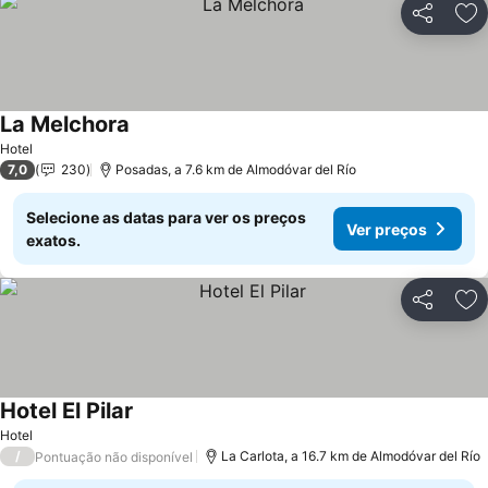
Partilhar
Ad
La Melchora
Ver preços
Hotel
7,0
230
Posadas, a 7.6 km de Almodóvar del Río
Selecione as datas para ver os preços
Ver preços
exatos.
Partilhar
Ad
Hotel El Pilar
Ver preços
Hotel
/
La Carlota, a 16.7 km de Almodóvar del Río
Pontuação não disponível