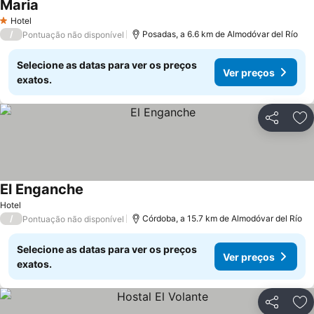
Maria
Ver preços
Hotel
1 Estrelas
/
Posadas, a 6.6 km de Almodóvar del Río
Pontuação não disponível
Selecione as datas para ver os preços
Ver preços
exatos.
Partilhar
Ad
El Enganche
Ver preços
Hotel
/
Córdoba, a 15.7 km de Almodóvar del Río
Pontuação não disponível
Selecione as datas para ver os preços
Ver preços
exatos.
Partilhar
Ad