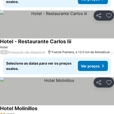
exatos.
Partilhar
Ad
Hotel - Restaurante Carlos Iii
Ver preços
Hotel
/
Fuente Palmera, a 13.0 km de Almodóvar de
Pontuação não disponível
Selecione as datas para ver os preços
Ver preços
exatos.
Partilhar
Ad
Hotel Molinillos
Ver preços