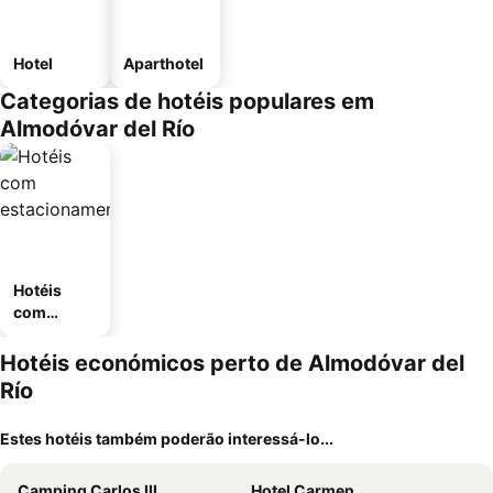
Hotel
Aparthotel
Categorias de hotéis populares em
Almodóvar del Río
Hotéis
com
estaciona
mento
Hotéis económicos perto de Almodóvar del
Río
Estes hotéis também poderão interessá-lo...
Camping Carlos III
Hotel Carmen