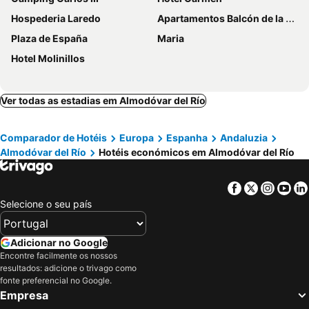
Hospederia Laredo
Apartamentos Balcón de la Vega
Plaza de España
Maria
Hotel Molinillos
Ver todas as estadias em Almodóvar del Río
Comparador de Hotéis
Europa
Espanha
Andaluzia
Almodóvar del Río
Hotéis económicos em Almodóvar del Río
Facebook
Twitter
Insta
Yo
Selecione o seu país
Adicionar no Google
Encontre facilmente os nossos
resultados: adicione o trivago como
fonte preferencial no Google.
Empresa