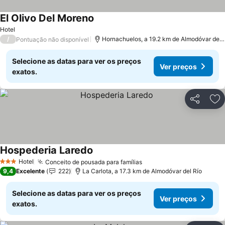
El Olivo Del Moreno
Ver preços
Hotel
/
Hornachuelos, a 19.2 km de Almodóvar del 
Pontuação não disponível
Selecione as datas para ver os preços
Ver preços
exatos.
Partilhar
Ad
Hospederia Laredo
Ver preços
Hotel
Conceito de pousada para famílias
Ver preços
3 Estrelas
9,4
Excelente
222
La Carlota, a 17.3 km de Almodóvar del Río
Selecione as datas para ver os preços
Ver preços
exatos.