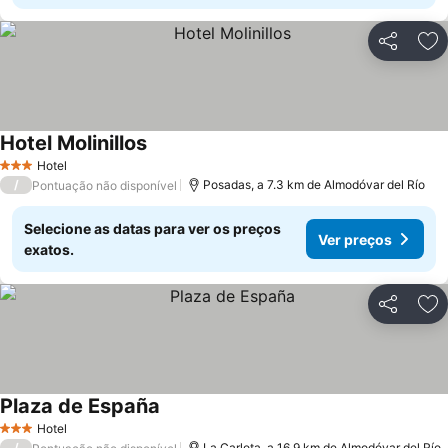
Partilhar
Ad
Hotel Molinillos
Ver preços
Hotel
3 Estrelas
/
Posadas, a 7.3 km de Almodóvar del Río
Pontuação não disponível
Selecione as datas para ver os preços
Ver preços
exatos.
Partilhar
Ad
Plaza de España
Ver preços
Hotel
3 Estrelas
/
La Carlota, a 16.9 km de Almodóvar del Río