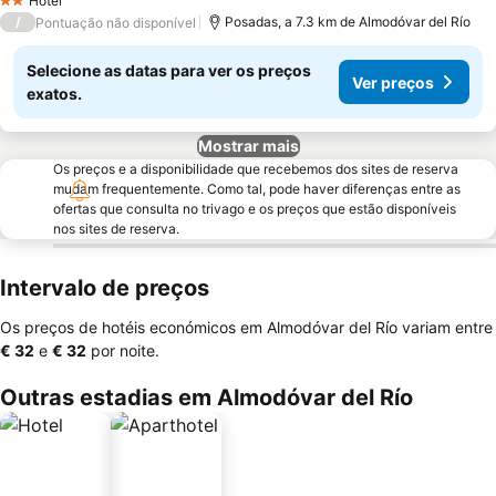
Hotel
2 Estrelas
/
Posadas, a 7.3 km de Almodóvar del Río
Pontuação não disponível
Selecione as datas para ver os preços
Ver preços
exatos.
Mostrar mais
Os preços e a disponibilidade que recebemos dos sites de reserva
mudam frequentemente. Como tal, pode haver diferenças entre as
ofertas que consulta no trivago e os preços que estão disponíveis
nos sites de reserva.
Intervalo de preços
Os preços de hotéis económicos em Almodóvar del Río variam entre
‎€ 32
e
‎€ 32
por noite.
Outras estadias em Almodóvar del Río