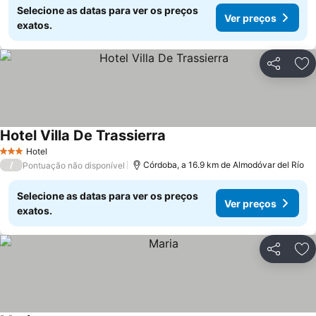
Selecione as datas para ver os preços
Ver preços
exatos.
Partilhar
Ad
Hotel Villa De Trassierra
Ver preços
Hotel
3 Estrelas
/
Córdoba, a 16.9 km de Almodóvar del Río
Pontuação não disponível
Selecione as datas para ver os preços
Ver preços
exatos.
Partilhar
Ad