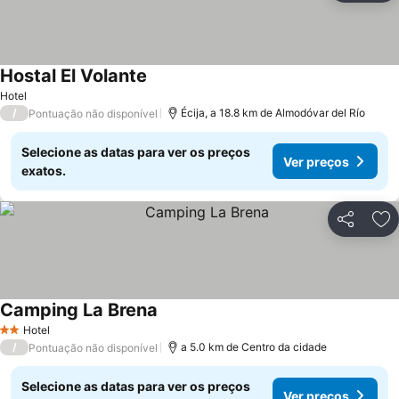
Hostal El Volante
Ver preços
Hotel
/
Écija, a 18.8 km de Almodóvar del Río
Pontuação não disponível
Selecione as datas para ver os preços
Ver preços
exatos.
Partilhar
Ad
Camping La Brena
Ver preços
Hotel
2 Estrelas
/
a 5.0 km de Centro da cidade
Pontuação não disponível
Selecione as datas para ver os preços
Ver preços