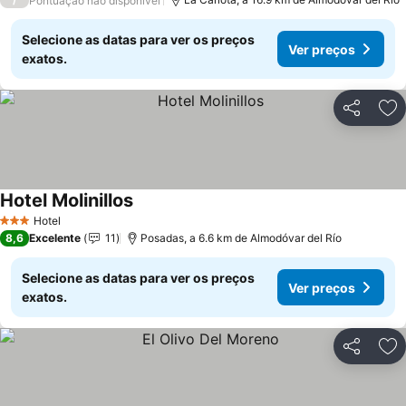
Pontuação não disponível
Selecione as datas para ver os preços
Ver preços
exatos.
Partilhar
Ad
Hotel Molinillos
Ver preços
Hotel
3 Estrelas
8,6
Excelente
11
Posadas, a 6.6 km de Almodóvar del Río
Selecione as datas para ver os preços
Ver preços
exatos.
Partilhar
Ad