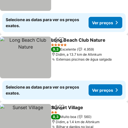
Selecione as datas para ver os preços
Ver preços
exatos.
Long Beach Club Nature
Partilhar
Adicionar aos favoritos
5 Estrelas
9,3
Excelente
4.959
Didim, a 13.7 km de Altınkum
Extensas piscinas de água salgada
Selecione as datas para ver os preços
Ver preços
exatos.
Sunset Village
Partilhar
Adicionar aos favoritos
2 Estrelas
8,3
Muito boa
560
Didim, a 1.4 km de Altınkum
Bilhar e dardos no local