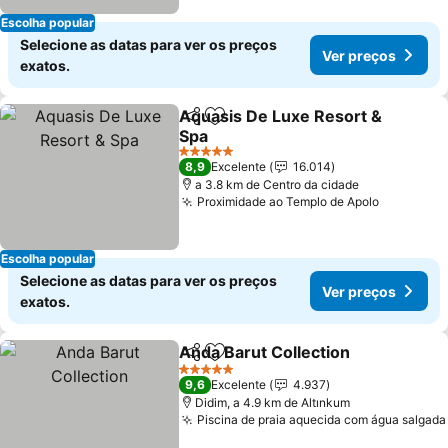
Escolha popular
Selecione as datas para ver os preços
Ver preços
exatos.
Aquasis De Luxe Resort &
Partilhar
Adicionar aos favoritos
Spa
5 Estrelas
8,9
Excelente
16.014
a 3.8 km de Centro da cidade
Proximidade ao Templo de Apolo
Escolha popular
Selecione as datas para ver os preços
Ver preços
exatos.
Anda Barut Collection
Partilhar
Adicionar aos favoritos
5 Estrelas
9,6
Excelente
4.937
Didim, a 4.9 km de Altınkum
Piscina de praia aquecida com água salgada