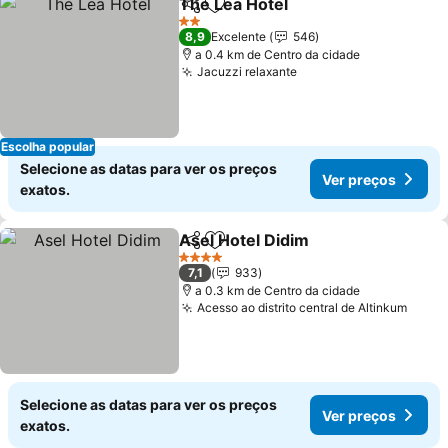
The Lea Hotel
Partilhar
Adicionar aos favoritos
2 Estrelas
8,9
Excelente
546
a 0.4 km de Centro da cidade
Jacuzzi relaxante
Escolha popular
Selecione as datas para ver os preços
Ver preços
exatos.
Asel Hotel Didim
Partilhar
Adicionar aos favoritos
4 Estrelas
7,1
933
a 0.3 km de Centro da cidade
Acesso ao distrito central de Altinkum
Selecione as datas para ver os preços
Ver preços
exatos.