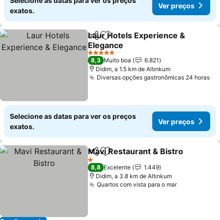
Selecione as datas para ver os preços
Ver preços
exatos.
Laur Hotels Experience &
Partilhar
Adicionar aos favoritos
Elegance
5 Estrelas
8,3
Muito boa
6.821
Didim, a 1.5 km de Altınkum
Diversas opções gastronômicas 24 horas
Selecione as datas para ver os preços
Ver preços
exatos.
Mavi Restaurant & Bistro
Partilhar
Adicionar aos favoritos
1 Estrelas
8,8
Excelente
1.449
Didim, a 3.8 km de Altınkum
Quartos com vista para o mar