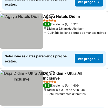
Ver preços
exatos.
Agaya Hotels Didim
Partilhar
Adicionar aos favoritos
5 Estrelas
9,2
Excelente
3.923
Didim, a 6.6 km de Altınkum
Culinária italiana e frutos do mar exclusivos
Selecione as datas para ver os preços
Ver preços
exatos.
Duja Didim - Ultra All
Partilhar
Adicionar aos favoritos
Inclusive
5 Estrelas
8,5
Excelente
4.609
Didim, a 4.3 km de Altınkum
Sete restaurantes diferentes