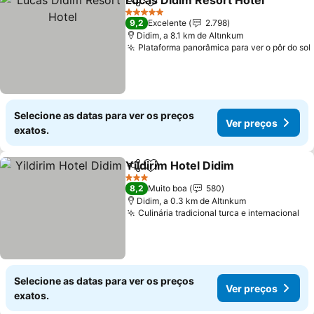
Lucas Didim Resort Hotel
Partilhar
Adicionar aos favoritos
5 Estrelas
9,2
Excelente
2.798
Didim, a 8.1 km de Altınkum
Plataforma panorâmica para ver o pôr do sol
Selecione as datas para ver os preços
Ver preços
exatos.
Yildirim Hotel Didim
Partilhar
Adicionar aos favoritos
3 Estrelas
8,2
Muito boa
580
Didim, a 0.3 km de Altınkum
Culinária tradicional turca e internacional
Selecione as datas para ver os preços
Ver preços
exatos.