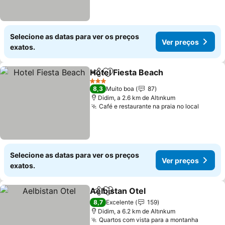
Selecione as datas para ver os preços
Ver preços
exatos.
Hotel Fiesta Beach
Partilhar
Adicionar aos favoritos
3 Estrelas
8,3
Muito boa
87
Didim, a 2.6 km de Altınkum
Café e restaurante na praia no local
Selecione as datas para ver os preços
Ver preços
exatos.
Aelbistan Otel
Partilhar
Adicionar aos favoritos
8,7
Excelente
159
Didim, a 6.2 km de Altınkum
Quartos com vista para a montanha