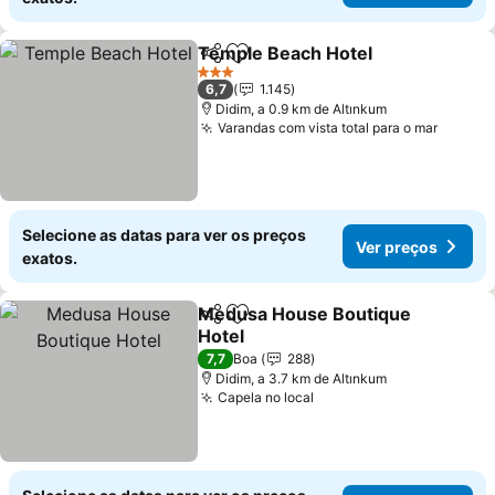
Temple Beach Hotel
Partilhar
Adicionar aos favoritos
3 Estrelas
6,7
1.145
Didim, a 0.9 km de Altınkum
Varandas com vista total para o mar
Selecione as datas para ver os preços
Ver preços
exatos.
Medusa House Boutique
Partilhar
Adicionar aos favoritos
Hotel
7,7
Boa
288
Didim, a 3.7 km de Altınkum
Capela no local