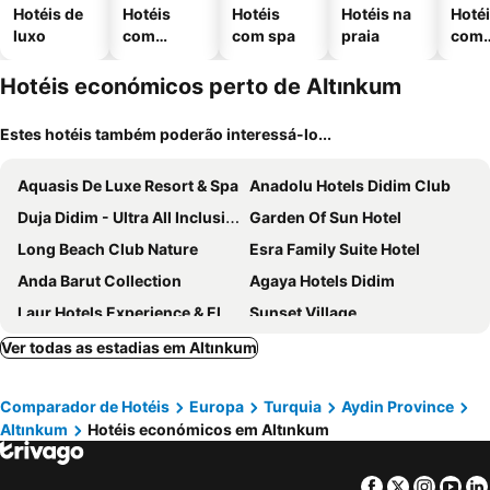
Hotéis de
Hotéis
Hotéis
Hotéis na
Hoté
luxo
com
com spa
praia
com
piscinas
esta
ment
Hotéis económicos perto de Altınkum
Estes hotéis também poderão interessá-lo...
Aquasis De Luxe Resort & Spa
Anadolu Hotels Didim Club
Duja Didim - Ultra All Inclusive
Garden Of Sun Hotel
Long Beach Club Nature
Esra Family Suite Hotel
Anda Barut Collection
Agaya Hotels Didim
Laur Hotels Experience & Elegance
Sunset Village
Akra Didim Resort & Spa
Temple Miletos Spa Hotel
Ver todas as estadias em Altınkum
Surer Otel
Kent
Comparador de Hotéis
Europa
Turquia
Aydin Province
Hotel Fiesta Beach
Maya World Didyma Hotel
Altınkum
Hotéis económicos em Altınkum
Ramada Resort by Wyndham Akbuk
Maxeria Blue Didyma
Akbük Palace Hotel & Residence
Facebook
Twitter
Insta
Yo