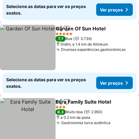
Selecione as datas para ver os preços
Ver preços
exatos.
Garden Of Sun Hotel
Partilhar
Adicionar aos favoritos
5 Estrelas
7,7
Boa
5.736
Didim, a 1.4 km de Altınkum
Diversas experiências gastronômicas
Selecione as datas para ver os preços
Ver preços
exatos.
Esra Family Suite Hotel
Partilhar
Adicionar aos favoritos
3 Estrelas
8,3
Muito boa
2.993
a 0.2 km da praia
Gastronomia turca autêntica