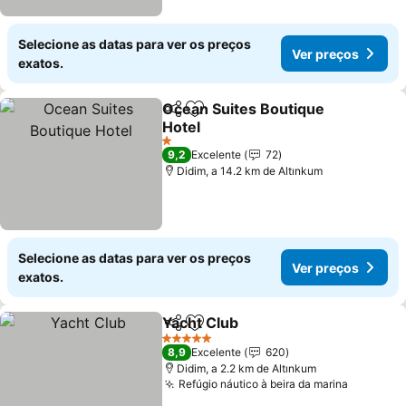
Selecione as datas para ver os preços
Ver preços
exatos.
Ocean Suites Boutique
Partilhar
Adicionar aos favoritos
Hotel
1 Estrelas
9,2
Excelente
72
Didim, a 14.2 km de Altınkum
Selecione as datas para ver os preços
Ver preços
exatos.
Yacht Club
Partilhar
Adicionar aos favoritos
5 Estrelas
8,9
Excelente
620
Didim, a 2.2 km de Altınkum
Refúgio náutico à beira da marina