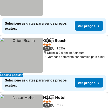
Selecione as datas para ver os preços
Ver preços
exatos.
Orion Beach
Partilhar
Adicionar aos favoritos
3 Estrelas
7,2
1.520
Didim, a 0.9 km de Altınkum
Varandas com vista panorâmica para o mar
Escolha popular
Selecione as datas para ver os preços
Ver preços
exatos.
Nazar Hotel
Partilhar
Adicionar aos favoritos
3 Estrelas
7,3
614