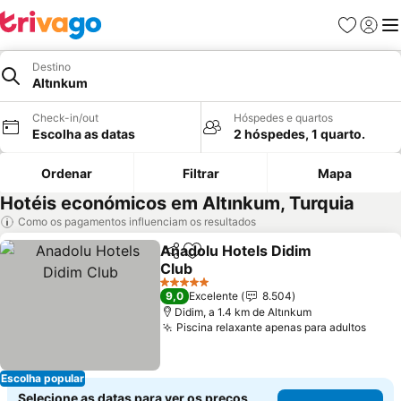
Favoritos
Iniciar
Me
Destino
Altınkum
Check-in/out
Hóspedes e quartos
Escolha as datas
2 hóspedes, 1 quarto.
Ordenar
Filtrar
Mapa
Hotéis económicos em Altınkum, Turquia
Como os pagamentos influenciam os resultados
Anadolu Hotels Didim
Partilhar
Adicionar aos favoritos
Club
5 Estrelas
9,0
Excelente
8.504
Didim, a 1.4 km de Altınkum
Piscina relaxante apenas para adultos
Escolha popular
Selecione as datas para ver os preços