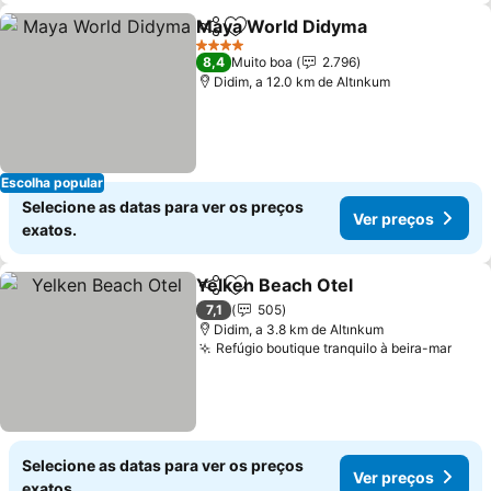
Maya World Didyma
Partilhar
Adicionar aos favoritos
4 Estrelas
8,4
Muito boa
2.796
Didim, a 12.0 km de Altınkum
Escolha popular
Selecione as datas para ver os preços
Ver preços
exatos.
Yelken Beach Otel
Partilhar
Adicionar aos favoritos
7,1
505
Didim, a 3.8 km de Altınkum
Refúgio boutique tranquilo à beira-mar
Selecione as datas para ver os preços
Ver preços
exatos.