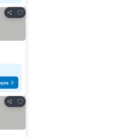
Adicionar aos favoritos
Partilhar
eços
Adicionar aos favoritos
Partilhar