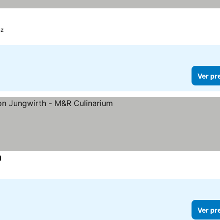
nz
Ver pr
m
Ver preços
Ver pr