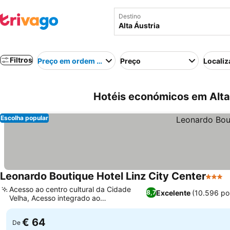
Destino
Filtros
Preço em ordem crescente
Preço
Localiz
Hotéis económicos em Alta 
Escolha popular
Leonardo Boutique Hotel Linz City Center
3 Estr
V
Acesso ao centro cultural da Cidade
Excelente
(10.596 po
8,7
Velha, Acesso integrado ao
Ver preços
estacionamento público
€ 64
De