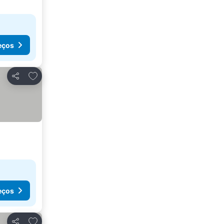
eços
Adicionar aos favoritos
Partilhar
eços
Adicionar aos favoritos