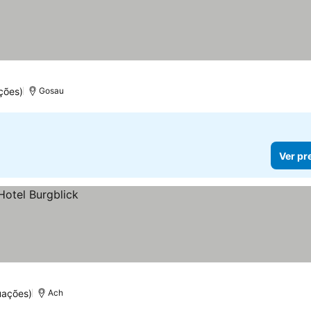
ções)
Gosau
Ver pr
uações)
Ach