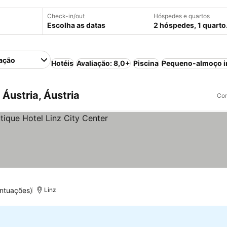
Check-in/out
Hóspedes e quartos
Escolha as datas
2 hóspedes, 1 quarto
ação
Hotéis
Avaliação: 8,0+
Piscina
Pequeno-almoço i
Áustria, Áustria
Com
elas
er preços
ntuações)
Linz