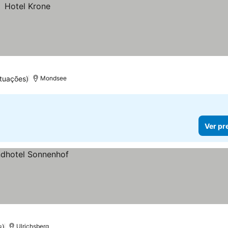
tuações)
Mondsee
Ver pr
s)
Ulrichsberg