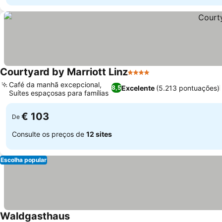
Courtyard by Marriott Linz
4 Estrelas
Ver preços
Café da manhã excepcional,
Excelente
(5.213 pontuações)
8,5
Suítes espaçosas para famílias
Ver preços
€ 103
De
Consulte os preços de
12 sites
Escolha popular
Waldgasthaus
Ver preços