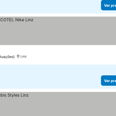
Ver pr
tuações)
Linz
Ver pr