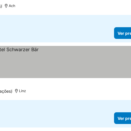
)
Ach
Ver pr
ações)
Linz
Ver pr