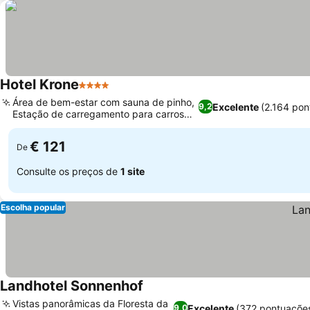
Hotel Krone
4 Estrelas
Ver preços
Área de bem-estar com sauna de pinho,
Excelente
(2.164 pon
9,2
Estação de carregamento para carros
Ver preços
elétricos
€ 121
De
Consulte os preços de
1 site
Escolha popular
Landhotel Sonnenhof
Ver preços
Vistas panorâmicas da Floresta da
Excelente
(372 pontuaçõe
9,0