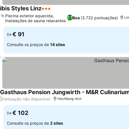
ibis Styles Linz
3 Estrelas
Ver preços
Piscina exterior aquecida,
Boa
(3.732 pontuações)
7,7
Li
Instalações de sauna relaxantes
Ver preços
€ 91
De
Consulte os preços de
14 sites
Gasthaus Pension Jungwirth - M&R Culinariu
Pontuação não disponível
/
Hochburg-Ach
€ 102
De
Consulte os preços de
2 sites