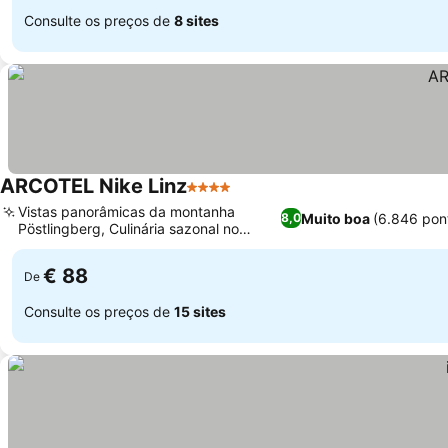
Consulte os preços de
8 sites
ARCOTEL Nike Linz
4 Estrelas
Ver preços
Vistas panorâmicas da montanha
Muito boa
(6.846 pon
8,0
Pöstlingberg, Culinária sazonal no
Ver preços
restaurante uferei
€ 88
De
Consulte os preços de
15 sites