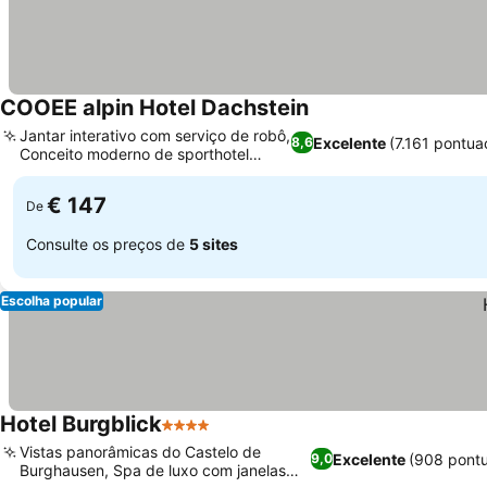
COOEE alpin Hotel Dachstein
Ver preços
Jantar interativo com serviço de robô,
Excelente
(7.161 pontua
8,6
Conceito moderno de sporthotel
Ver preços
alpino
€ 147
De
Consulte os preços de
5 sites
Escolha popular
Hotel Burgblick
4 Estrelas
Ver preços
Vistas panorâmicas do Castelo de
Excelente
(908 pont
9,0
Burghausen, Spa de luxo com janelas