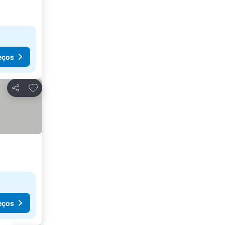
eços
Adicionar aos favoritos
Partilhar
eços