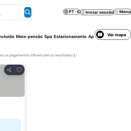
PT · €
Menu
Iniciar sessão
.
Ver mapa
ncluído
Meia-pensão
Spa
Estacionamento
Aparthotel
Piscina in
o os pagamentos influenciam os resultados
Adicionar aos favoritos
Partilhar