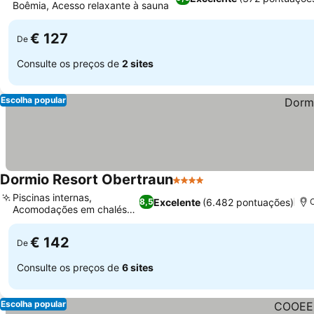
Boêmia, Acesso relaxante à sauna
Ver preços
€ 127
De
Consulte os preços de
2 sites
Escolha popular
Dormio Resort Obertraun
4 Estrelas
Ver preços
Piscinas internas,
Excelente
(6.482 pontuações)
8,5
Acomodações em chalés
Ver preços
alpinos
€ 142
De
Consulte os preços de
6 sites
Escolha popular