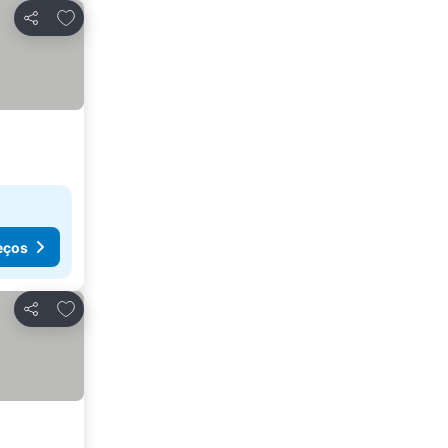
Adicionar aos favoritos
Partilhar
eços
Adicionar aos favoritos
Partilhar