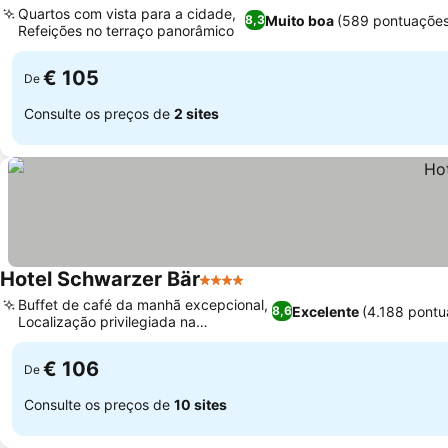
Quartos com vista para a cidade,
Muito boa
(589 pontuações
8,3
Refeições no terraço panorâmico
Ver preços
€ 105
De
Consulte os preços de
2 sites
Hotel Schwarzer Bär
4 Estrelas
Ver preços
Buffet de café da manhã excepcional,
Excelente
(4.188 pontu
8,6
Localização privilegiada na
Ver preços
Herrenstrasse
€ 106
De
Consulte os preços de
10 sites