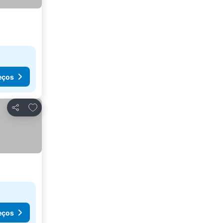
eços
Adicionar aos favoritos
Partilhar
eços