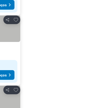
eços
Adicionar aos favoritos
Partilhar
eços
Adicionar aos favoritos
Partilhar