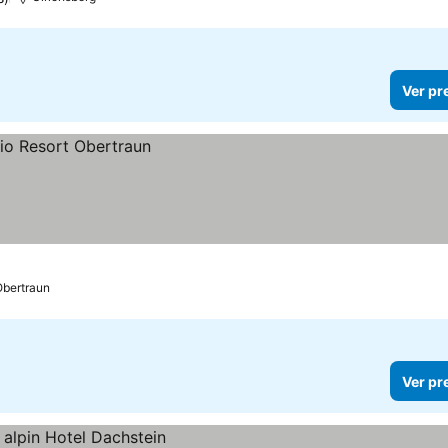
Ver pr
Obertraun
Ver pr