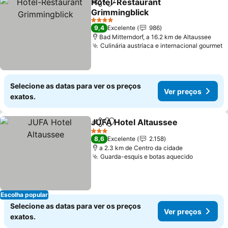
Hotel-Restaurant
Partilhar
Adicionar aos favoritos
Grimmingblick
Ver preços
4 Estrelas
9,4
Excelente
986
Bad Mitterndorf, a 16.2 km de Altaussee
Culinária austríaca e internacional gourmet
V
Selecione as datas para ver os preços
Ver preços
exatos.
JUFA Hotel Altaussee
Partilhar
Adicionar aos favoritos
Ver 
3 Estrelas
8,6
Excelente
2.158
a 2.3 km de Centro da cidade
Guarda-esquis e botas aquecido
Ver preç
Escolha popular
Selecione as datas para ver os preços
Ver preços
exatos.