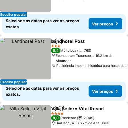
Escolha popular
Selecione as datas para ver os preços
Ver preços
exatos.
Landhotel Post
Partilhar
Adicionar aos favoritos
Ver preços
3 Estrelas
8,4
Muito boa
768
Ebensee am Traunsee, a 19.2 km de
Altaussee
Residência imperial histórica para hóspedes
Escolha popular
Selecione as datas para ver os preços
Ver preços
exatos.
Villa Seilern Vital Resort
Partilhar
Adicionar aos favoritos
Ve
4 Estrelas
9,0
Excelente
2.049
Bad Ischl, a 13.6 km de Altaussee