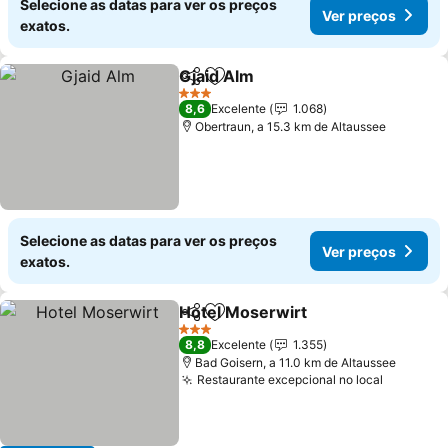
Selecione as datas para ver os preços
Ver preços
exatos.
Gjaid Alm
Partilhar
Adicionar aos favoritos
Ver preços
3 Estrelas
8,6
Excelente
1.068
Obertraun, a 15.3 km de Altaussee
Selecione as datas para ver os preços
Ver preços
exatos.
Hotel Moserwirt
Partilhar
Adicionar aos favoritos
Ver preço
3 Estrelas
8,8
Excelente
1.355
Bad Goisern, a 11.0 km de Altaussee
Restaurante excepcional no local
Ver preç