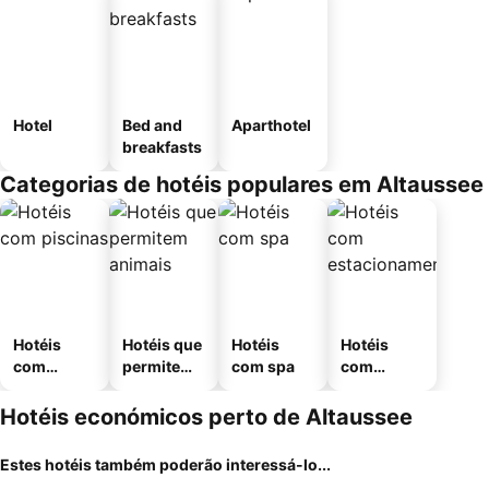
Hotel
Bed and
Aparthotel
breakfasts
Categorias de hotéis populares em Altaussee
Hotéis
Hotéis que
Hotéis
Hotéis
com
permitem
com spa
com
piscinas
animais
estaciona
mento
Hotéis económicos perto de Altaussee
Estes hotéis também poderão interessá-lo...