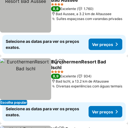
Bad Aussee
Ver preços
4 Estrelas
8,8
Excelente
1.760
Bad Aussee, a 3.2 km de Altaussee
Suítes espaçosas com varandas privadas
Ve
Selecione as datas para ver os preços
Ver preços
exatos.
EurothermenResort Bad
Partilhar
Adicionar aos favoritos
Ischl
Ver preços
4 Estrelas
8,9
Excelente
934
Bad Ischl, a 13.2 km de Altaussee
Diversas experiências com águas termais
Ve
Escolha popular
Selecione as datas para ver os preços
Ver preços
exatos.