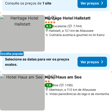
Consulte os preços de
1 site
Ver preços
Heritage Hotel Hallstatt
Partilhar
Adicionar aos favoritos
Ve
4 Estrelas
8,5
Excelente
7.744
Hallstatt, a 12.1 km de Altaussee
Culinária austríaca gourmet no Im Kainz
Ver
Escolha popular
Selecione as datas para ver os preços
Ver preços
exatos.
Hotel Haus am See
Partilhar
Adicionar aos favoritos
Ver pre
2 Estrelas
7,6
Boa
1.195
Obertraun, a 11.0 km de Altaussee
Vistas panorâmicas do lago e da montanha
V