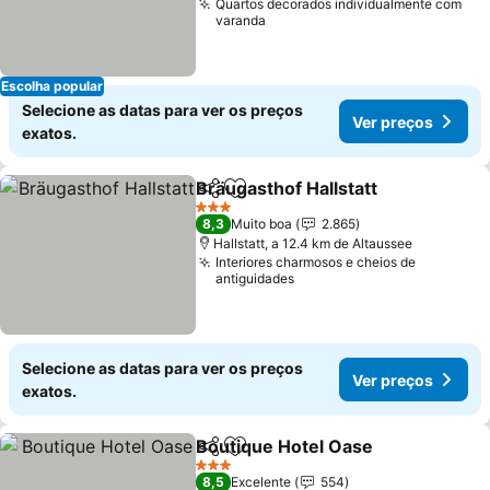
Quartos decorados individualmente com
varanda
Escolha popular
Selecione as datas para ver os preços
Ver preços
exatos.
Bräugasthof Hallstatt
Partilhar
Adicionar aos favoritos
Ver 
3 Estrelas
8,3
Muito boa
2.865
Hallstatt, a 12.4 km de Altaussee
Interiores charmosos e cheios de
antiguidades
Selecione as datas para ver os preços
Ver preços
exatos.
Boutique Hotel Oase
Partilhar
Adicionar aos favoritos
Ver p
3 Estrelas
8,5
Excelente
554