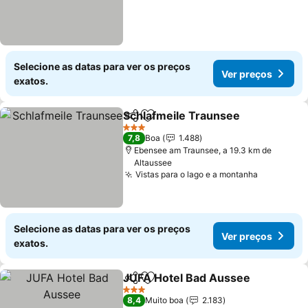
Selecione as datas para ver os preços
Ver preços
exatos.
Schlafmeile Traunsee
Partilhar
Adicionar aos favoritos
Ver 
3 Estrelas
7,8
Boa
1.488
Ebensee am Traunsee, a 19.3 km de
Altaussee
Vistas para o lago e a montanha
Ver preço
Selecione as datas para ver os preços
Ver preços
exatos.
JUFA Hotel Bad Aussee
Partilhar
Adicionar aos favoritos
Ve
3 Estrelas
8,4
Muito boa
2.183