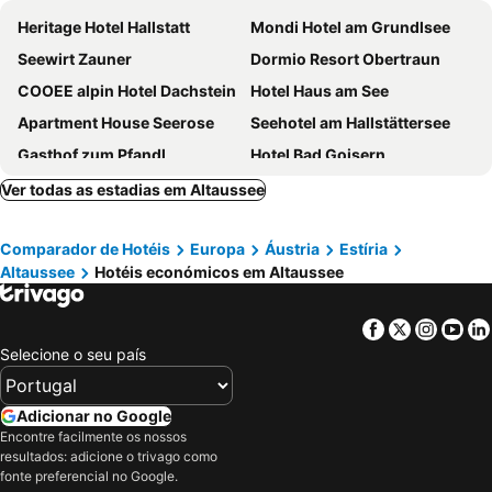
Heritage Hotel Hallstatt
Mondi Hotel am Grundlsee
Seewirt Zauner
Dormio Resort Obertraun
COOEE alpin Hotel Dachstein
Hotel Haus am See
Apartment House Seerose
Seehotel am Hallstättersee
Gasthof zum Pfandl
Hotel Bad Goisern
Bräugasthof Hallstatt
Fenix Hall Boutique Hotel Hallstatt
Ver todas as estadias em Altaussee
Hotel Goldenes Schiff
Villa Seilern Vital Resort
Comparador de Hotéis
Europa
Áustria
Estíria
Gjaid Alm
Wander- und Wellnesshotel Kanzler
Altaussee
Hotéis económicos em Altaussee
Appartements Pension Elfi
JUFA Hotel Altaussee
Narzissen Vital Resort Bad Aussee
Pension Leprich
Facebook
Twitter
Insta
Yo
Hotel Moserwirt
Seehotel Grüner Baum
Selecione o seu país
Weisses Lamm
Boutiquehotel Strand Hallstatt - Adults only
Hotel Post
Haus Lydia
Adicionar no Google
Encontre facilmente os nossos
Landhotel Post
Schlafmeile Traunsee
resultados: adicione o trivago como
fonte preferencial no Google.