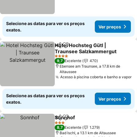
Selecione as datas para ver os preços
Ver preços
exatos.
Hotel Hochsteg Gütl |
Partilhar
Adicionar aos favoritos
Traunsee Salzkammergut
Ver preços
4 Estrelas
9,7
Excelente
470
Ebensee am Traunsee, a 17.8 km de
Altaussee
Acesso à piscina coberta e banho a vapor
Ve
Selecione as datas para ver os preços
Ver preços
exatos.
Sonnhof
Partilhar
Adicionar aos favoritos
Ver preços
3 Estrelas
8,7
Excelente
1.279
Bad Ischl, a 13.1 km de Altaussee