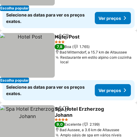
Escolha popular
Selecione as datas para ver os preços
Ver preços
exatos.
Hotel Post
Partilhar
Adicionar aos favoritos
Ver preços
3 Estrelas
7,8
Boa
1.765
Bad Mitterndorf, a 15.7 km de Altaussee
Restaurante em estilo alpino com cozinha
local
Escolha popular
Selecione as datas para ver os preços
Ver preços
exatos.
Spa Hotel Erzherzog
Partilhar
Adicionar aos favoritos
Johann
Ver preços
4 Estrelas
9,0
Excelente
2.199
Bad Aussee, a 3.6 km de Altaussee
Amplo oásis de spa em vários níveis
Ver pr