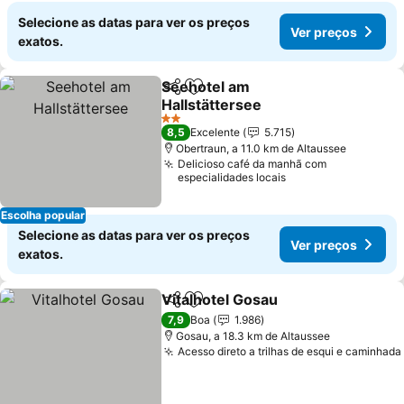
Selecione as datas para ver os preços
Ver preços
exatos.
Seehotel am
Partilhar
Adicionar aos favoritos
Hallstättersee
Ver preços
2 Estrelas
8,5
Excelente
5.715
Obertraun, a 11.0 km de Altaussee
Delicioso café da manhã com
especialidades locais
Escolha popular
Selecione as datas para ver os preços
Ver preços
exatos.
Vitalhotel Gosau
Partilhar
Adicionar aos favoritos
Ver preço
7,9
Boa
1.986
Gosau, a 18.3 km de Altaussee
Acesso direto a trilhas de esqui e caminhada