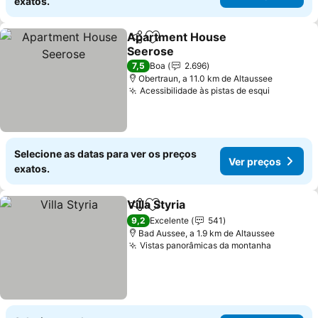
exatos.
Apartment House
Partilhar
Adicionar aos favoritos
Seerose
Ver preços
7,5
Boa
2.696
Obertraun, a 11.0 km de Altaussee
Acessibilidade às pistas de esqui
Ver preç
Selecione as datas para ver os preços
Ver preços
exatos.
Villa Styria
Partilhar
Adicionar aos favoritos
Ver preços
9,2
Excelente
541
Bad Aussee, a 1.9 km de Altaussee
Vistas panorâmicas da montanha
Ver preç