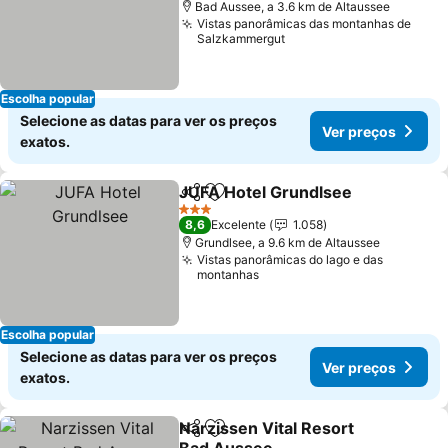
Bad Aussee, a 3.6 km de Altaussee
Vistas panorâmicas das montanhas de
Salzkammergut
Escolha popular
Selecione as datas para ver os preços
Ver preços
exatos.
JUFA Hotel Grundlsee
Partilhar
Adicionar aos favoritos
Ver 
3 Estrelas
8,6
Excelente
1.058
Grundlsee, a 9.6 km de Altaussee
Vistas panorâmicas do lago e das
montanhas
Escolha popular
Selecione as datas para ver os preços
Ver preços
exatos.
Narzissen Vital Resort
Partilhar
Adicionar aos favoritos