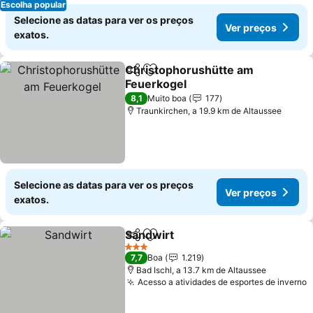
Escolha popular
Selecione as datas para ver os preços
Ver preços
exatos.
Christophorushütte am
Partilhar
Adicionar aos favoritos
Feuerkogel
Ver preços
8,1
Muito boa
177
Traunkirchen, a 19.9 km de Altaussee
Selecione as datas para ver os preços
Ver preços
exatos.
Sandwirt
Partilhar
Adicionar aos favoritos
Ver preços
3 Estrelas
7,7
Boa
1.219
Bad Ischl, a 13.7 km de Altaussee
Acesso a atividades de esportes de inverno
V