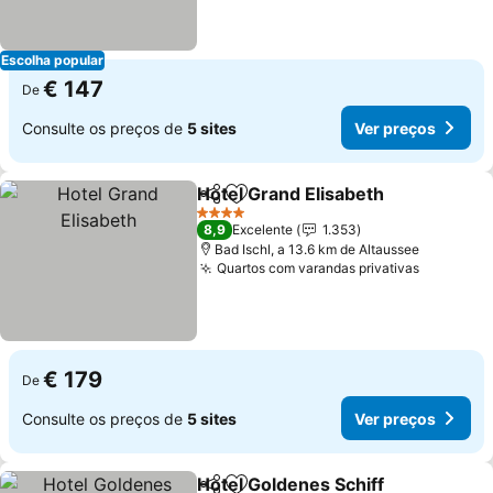
Escolha popular
€ 147
De
Consulte os preços de
5 sites
Ver preços
Hotel Grand Elisabeth
Partilhar
Adicionar aos favoritos
Ver 
4 Estrelas
8,9
Excelente
1.353
Bad Ischl, a 13.6 km de Altaussee
Quartos com varandas privativas
Ver preç
€ 179
De
Consulte os preços de
5 sites
Ver preços
Hotel Goldenes Schiff