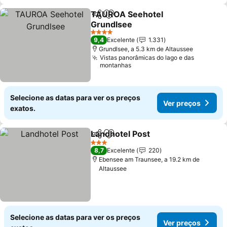
TAUROA Seehotel
Partilhar
Adicionar aos favoritos
Grundlsee
Ver preços
4 Estrelas
9,4
Excelente
1.331
Grundlsee, a 5.3 km de Altaussee
Vistas panorâmicas do lago e das
montanhas
Selecione as datas para ver os preços
Ver preços
exatos.
Landhotel Post
Partilhar
Adicionar aos favoritos
Ver preços
3 Estrelas
8,7
Excelente
220
Ebensee am Traunsee, a 19.2 km de
Altaussee
Selecione as datas para ver os preços
Ver preços