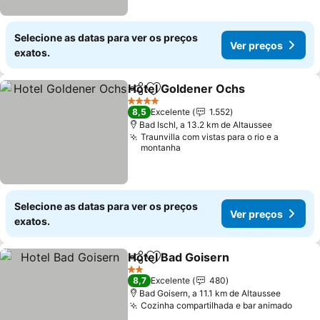
Selecione as datas para ver os preços
Ver preços
exatos.
Hotel Goldener Ochs
Partilhar
Adicionar aos favoritos
Ver p
4 Estrelas
8,5
Excelente
1.552
Bad Ischl, a 13.2 km de Altaussee
Traunvilla com vistas para o rio e a
montanha
Selecione as datas para ver os preços
Ver preços
exatos.
Hotel Bad Goisern
Partilhar
Adicionar aos favoritos
Ver pre
2 Estrelas
8,7
Excelente
480
Bad Goisern, a 11.1 km de Altaussee
Cozinha compartilhada e bar animado
Ver 