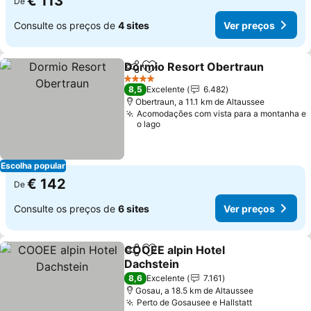
€ 113
De
Consulte os preços de
4 sites
Ver preços
Dormio Resort Obertraun
Partilhar
Adicionar aos favoritos
4 Estrelas
8,5
Excelente
6.482
Obertraun, a 11.1 km de Altaussee
Acomodações com vista para a montanha e
o lago
Escolha popular
€ 142
De
Consulte os preços de
6 sites
Ver preços
COOEE alpin Hotel
Partilhar
Adicionar aos favoritos
Dachstein
Ver preços
8,6
Excelente
7.161
Gosau, a 18.5 km de Altaussee
Perto de Gosausee e Hallstatt
Ver preços