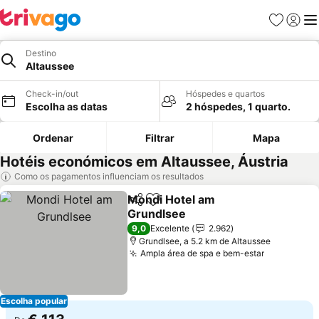
Favoritos
Iniciar
Me
Destino
Altaussee
Check-in/out
Hóspedes e quartos
Escolha as datas
2 hóspedes, 1 quarto.
Ordenar
Filtrar
Mapa
Hotéis económicos em Altaussee, Áustria
Como os pagamentos influenciam os resultados
Mondi Hotel am
Partilhar
Adicionar aos favoritos
Grundlsee
Ver preços
9,0
Excelente
2.962
Grundlsee, a 5.2 km de Altaussee
Ampla área de spa e bem-estar
Ver preço
Escolha popular