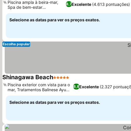
Piscina ampla à beira-mar,
Excelente
(4.613 pontuações)
8,7
Spa de bem-estar
Ver preços
revitalizante
Selecione as datas para ver os preços exatos.
Escolha popular
Shinagawa Beach
5 Estrelas
Ver preços
Piscina exterior com vista para o
Excelente
(2.327 pontuaçõ
8,8
mar, Tratamentos Balinese Ayu
Ver preços
Spa
Selecione as datas para ver os preços exatos.