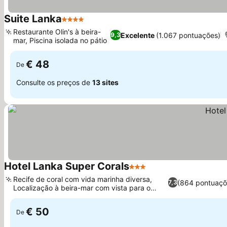
Suite Lanka
4 Estrelas
Ver preços
Restaurante Olin's à beira-
Excelente
(1.067 pontuações)
9,3
mar, Piscina isolada no pátio
Ver preços
€ 48
De
Consulte os preços de
13 sites
Hotel Lanka Super Corals
3 Estrelas
Ver preços
Recife de coral com vida marinha diversa,
(864 pontuaçõ
7,3
Localização à beira-mar com vista para o
Ver preços
oceano
€ 50
De