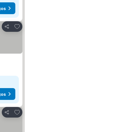
ços
Adicionar aos favoritos
Partilhar
ços
Adicionar aos favoritos
Partilhar