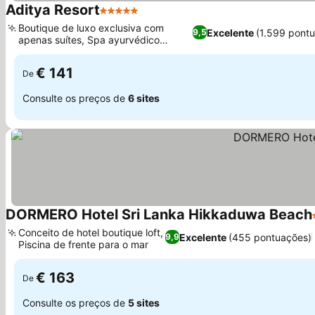
Aditya Resort
5 Estrelas
Ver preços
Boutique de luxo exclusiva com
Excelente
(1.599 pont
9,5
apenas suítes, Spa ayurvédico
Ver preços
rejuvenescedor
€ 141
De
Consulte os preços de
6 sites
DORMERO Hotel Sri Lanka Hikkaduwa Beach
Conceito de hotel boutique loft,
Excelente
(455 pontuações)
9,9
Piscina de frente para o mar
Ver preços
€ 163
De
Consulte os preços de
5 sites