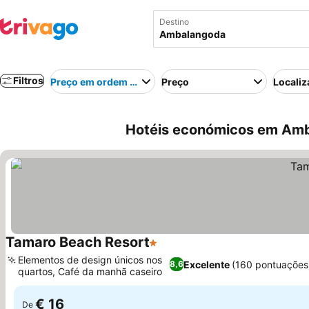
Destino
Filtros
Preço em ordem crescente
Preço
Localiz
Hotéis económicos em Amb
Tamaro Beach Resort
1 Estrelas
Ver preços
Elementos de design únicos nos
Excelente
(160 pontuações
8,6
quartos, Café da manhã caseiro
Ver preços
€ 16
De