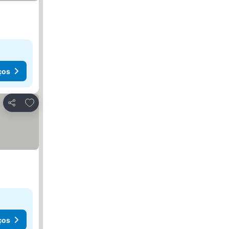
ços
Adicionar aos favoritos
Partilhar
ços