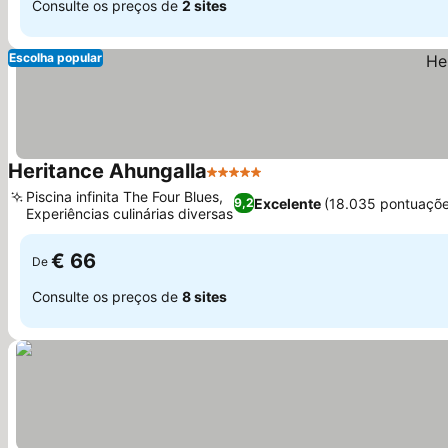
Consulte os preços de
2 sites
Escolha popular
Heritance Ahungalla
5 Estrelas
Ver preços
Piscina infinita The Four Blues,
Excelente
(18.035 pontuaçõe
9,2
Experiências culinárias diversas
Ver preços
€ 66
De
Consulte os preços de
8 sites