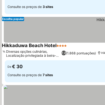
Consulte os preços de
3 sites
Escolha popular
Hikkaduwa Beach Hotel
4 Estrelas
Ver preços
Diversas opções culinárias,
(1.868 pontuações)
7,2
Hi
Localização privilegiada à beira-
Ver preços
mar
€ 30
De
Consulte os preços de
7 sites