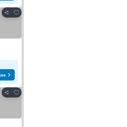
Adicionar aos favoritos
Partilhar
ços
Adicionar aos favoritos
Partilhar