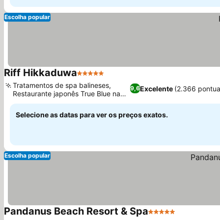
Escolha popular
Riff Hikkaduwa
5 Estrelas
Ver preços
Tratamentos de spa balineses,
Excelente
(2.366 pontu
9,6
Restaurante japonês True Blue na
Ver preços
cobertura
Selecione as datas para ver os preços exatos.
Escolha popular
Pandanus Beach Resort & Spa
5 Estrelas
Ver preços