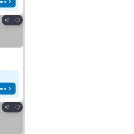
ços
Adicionar aos favoritos
Partilhar
ços
Adicionar aos favoritos
Partilhar