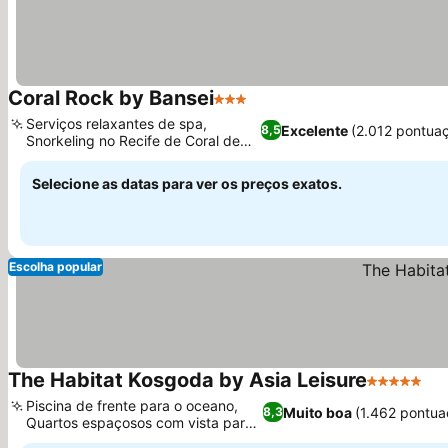
Coral Rock by Bansei
3 Estrelas
Ver preços
Serviços relaxantes de spa,
Excelente
(2.012 pontua
8,5
Snorkeling no Recife de Coral de
Ver preços
Hikkaduwa
Selecione as datas para ver os preços exatos.
Escolha popular
The Habitat Kosgoda by Asia Leisure
5 Estrelas
Ve
Piscina de frente para o oceano,
Muito boa
(1.462 pontua
8,3
Quartos espaçosos com vista para
Ver preços
o mar