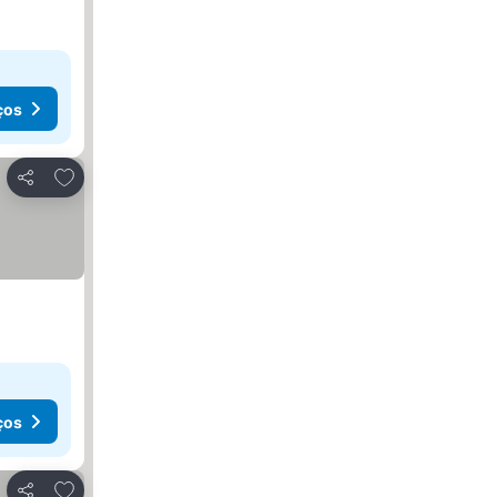
ços
Adicionar aos favoritos
Partilhar
ços
Adicionar aos favoritos