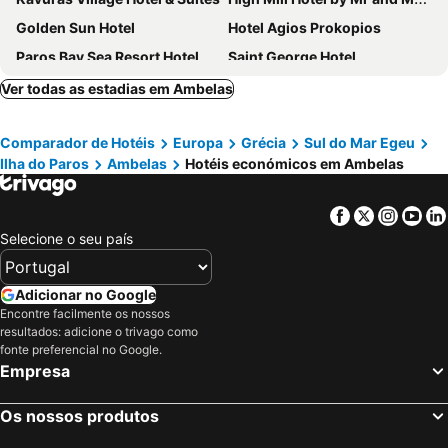
Golden Sun Hotel
Hotel Agios Prokopios
Paros Bay Sea Resort Hotel
Saint George Hotel
Roses Beach Hotel
San Antonio Summer House Paros by GHH
Ver todas as estadias em Ambelas
Papadakis
Argo Boutique Hotel
Comparador de Hotéis
Europa
Grécia
Sul do Mar Egeu
Narges Hotel
Eri Hotel
Ilha do Paros
Ambelas
Hotéis económicos em Ambelas
Poseidon of Paros Hotel & Spa
Mr & Mrs White Paros
Dimitra Hotel
Afrodite Boutique Hotel
Facebook
Twitter
Insta
Yo
Aegean Palace
Plaza Beach Hotel
Selecione o seu país
Polos Hotel Paros by GHH
Summer Shades Hotel
Naxos Magic Village
Liana Beach Hotel & Spa
Adicionar no Google
Encontre facilmente os nossos
Astir Of Naxos
Acqua Vatos Paros Hotel
resultados: adicione o trivago como
Naoussa Hotel Paros by Booking Kottas
Aeolis Boutique Hotel
fonte preferencial no Google.
Empresa
Naxos Holidays
Cavo Piso Livadi
The Key
Fyrogenis Palace
Os nossos produtos
Paridian Elegant Living
Avra Pension