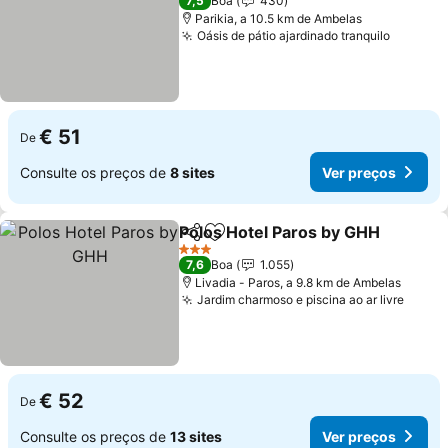
7,5
Boa
430
Parikia, a 10.5 km de Ambelas
Oásis de pátio ajardinado tranquilo
Ver pre
€ 51
De
Consulte os preços de
8 sites
Ver preços
Polos Hotel Paros by GHH
Partilhar
Adicionar aos favoritos
3 Estrelas
7,6
Boa
1.055
Livadia - Paros, a 9.8 km de Ambelas
Jardim charmoso e piscina ao ar livre
Ver p
€ 52
De
Consulte os preços de
13 sites
Ver preços