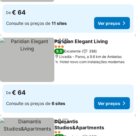
€ 64
De
Consulte os preços de
11 sites
Ver preços
Paridian Elegant Living
Partilhar
Adicionar aos favoritos
Ver
3 Estrelas
9,0
Excelente
388
Livadia - Paros, a 9.6 km de Ambelas
Hotel novo com instalações modernas
Ver 
€ 64
De
Consulte os preços de
6 sites
Ver preços
Diamantis
Partilhar
Adicionar aos favoritos
Studios&Apartments
Ver preços
2 Estrelas