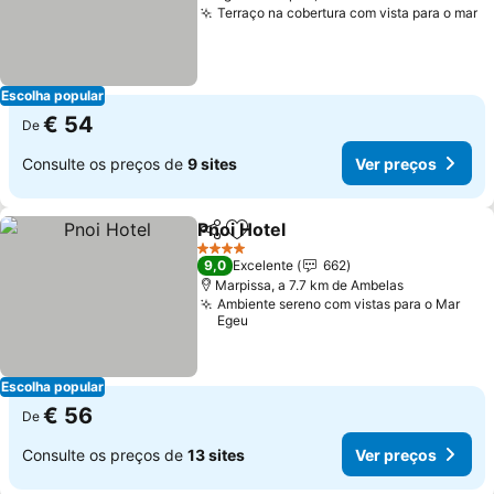
Terraço na cobertura com vista para o mar
V
Escolha popular
€ 54
De
Consulte os preços de
9 sites
Ver preços
Pnoi Hotel
Partilhar
Adicionar aos favoritos
Ver preços
4 Estrelas
9,0
Excelente
662
Marpissa, a 7.7 km de Ambelas
Ambiente sereno com vistas para o Mar
Egeu
Escolha popular
€ 56
De
Consulte os preços de
13 sites
Ver preços