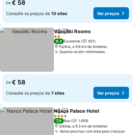
€ 58
De
Consulte os preços de
10 sites
Ver preços
Vassiliki Rooms
Partilhar
Adicionar aos favoritos
Ver preços
2 Estrelas
9,3
Excelente
651
Parikia, a 9.8 km de Ambelas
Quartos recém-reformados
Ver preços
€ 58
De
Consulte os preços de
7 sites
Ver preços
Naxos Palace Hotel
Partilhar
Adicionar aos favoritos
Ver pr
4 Estrelas
7,6
Boa
1.659
Stelida, a 8.3 km de Ambelas
Várias piscinas com área para crianças
Ver 