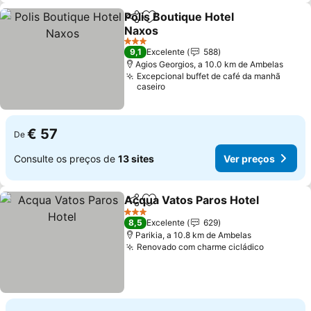
Polis Boutique Hotel
Partilhar
Adicionar aos favoritos
Naxos
Ver preços
3 Estrelas
9,1
Excelente
588
Agios Georgios, a 10.0 km de Ambelas
Excepcional buffet de café da manhã
caseiro
€ 57
De
Consulte os preços de
13 sites
Ver preços
Acqua Vatos Paros Hotel
Partilhar
Adicionar aos favoritos
V
3 Estrelas
8,5
Excelente
629
Parikia, a 10.8 km de Ambelas
Renovado com charme cicládico
Ver preç