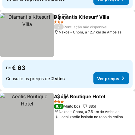
Diamantis Kitesurf Villa
Partilhar
Adicionar aos favoritos
Ve
3 Estrelas
/
Pontuação não disponível
Naxos - Chora, a 12.7 km de Ambelas
€ 63
De
Consulte os preços de
2 sites
Ver preços
Aeolis Boutique Hotel
Partilhar
Adicionar aos favoritos
Ver 
3 Estrelas
8,3
Muito boa
885
Naxos - Chora, a 7.5 km de Ambelas
Localização isolada no topo da colina
Ver 