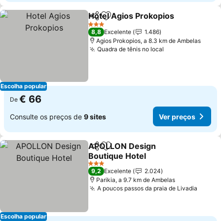
Hotel Agios Prokopios
Partilhar
Adicionar aos favoritos
Ver
3 Estrelas
8,8
Excelente
1.486
Agios Prokopios, a 8.3 km de Ambelas
Quadra de tênis no local
Ver preços
Escolha popular
€ 66
De
Consulte os preços de
9 sites
Ver preços
APOLLON Design
Partilhar
Adicionar aos favoritos
Boutique Hotel
Ver preços
3 Estrelas
9,2
Excelente
2.024
Parikia, a 9.7 km de Ambelas
A poucos passos da praia de Livadia
Ver p
Escolha popular