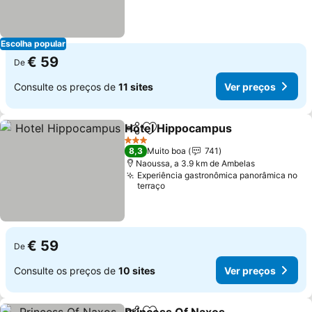
Escolha popular
€ 59
De
Consulte os preços de
11 sites
Ver preços
Hotel Hippocampus
Partilhar
Adicionar aos favoritos
Ver pr
3 Estrelas
8,3
Muito boa
741
Naoussa, a 3.9 km de Ambelas
Experiência gastronômica panorâmica no
terraço
€ 59
De
Consulte os preços de
10 sites
Ver preços