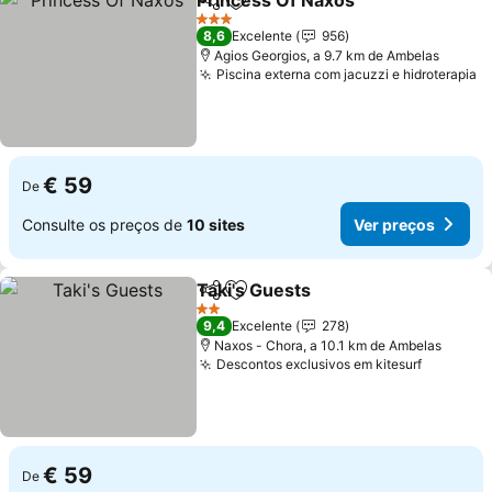
Princess Of Naxos
Partilhar
Adicionar aos favoritos
Ver pre
3 Estrelas
8,6
Excelente
956
Agios Georgios, a 9.7 km de Ambelas
Piscina externa com jacuzzi e hidroterapia
V
€ 59
De
Consulte os preços de
10 sites
Ver preços
Taki's Guests
Partilhar
Adicionar aos favoritos
Ver preços
2 Estrelas
9,4
Excelente
278
Naxos - Chora, a 10.1 km de Ambelas
Descontos exclusivos em kitesurf
Ver pre
€ 59
De