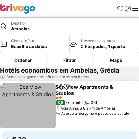
Favoritos
Iniciar
Me
Destino
Ambelas
Check-in/out
Hóspedes e quartos
Escolha as datas
2 hóspedes, 1 quarto.
Ordenar
Filtrar
Mapa
Hotéis económicos em Ambelas, Grécia
Como os pagamentos influenciam os resultados
Sea View Apartments &
Partilhar
Adicionar aos favoritos
Studios
Ver preços
2 Estrelas
8,5
Excelente
361
Agia Anna, a 8.9 km de Ambelas
Acesso a mergulho e passeios a cavalo
Ver 