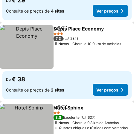
€ 29
De
Consulte os preços de
4 sites
Ver preços
Depis Place Economy
Partilhar
Adicionar aos favoritos
Ver 
3 Estrelas
7,3
284
Naxos - Chora, a 10.0 km de Ambelas
€ 38
De
Consulte os preços de
2 sites
Ver preços
Hotel Sphinx
Partilhar
Adicionar aos favoritos
Ver preços
2 Estrelas
8,8
Excelente
637
Naxos - Chora, a 9.8 km de Ambelas
Quartos chiques e rústicos com varandas
Ve