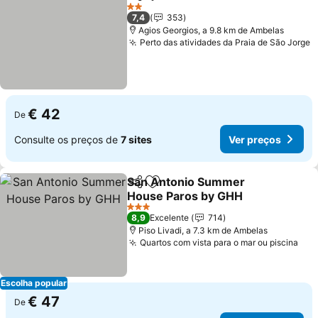
Partilhar
Adicionar aos favoritos
Ver preços
2 Estrelas
7,4
353
Agios Georgios, a 9.8 km de Ambelas
Perto das atividades da Praia de São Jorge
V
€ 42
De
Consulte os preços de
7 sites
Ver preços
San Antonio Summer
Partilhar
Adicionar aos favoritos
House Paros by GHH
Ver preços
3 Estrelas
8,9
Excelente
714
Piso Livadi, a 7.3 km de Ambelas
Quartos com vista para o mar ou piscina
Ver
Escolha popular
€ 47
De