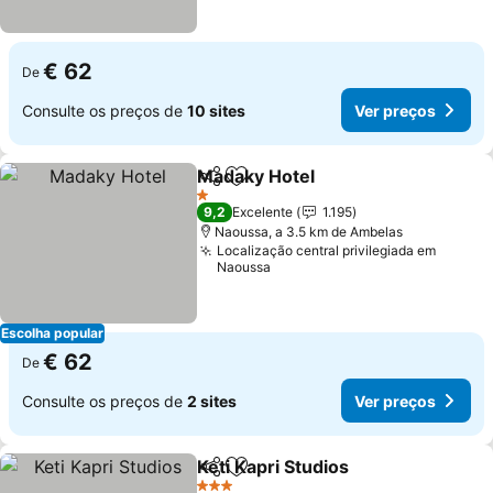
€ 62
De
Consulte os preços de
10 sites
Ver preços
Madaky Hotel
Partilhar
Adicionar aos favoritos
Ver preços
1 Estrelas
9,2
Excelente
1.195
Naoussa, a 3.5 km de Ambelas
Localização central privilegiada em
Naoussa
Escolha popular
€ 62
De
Consulte os preços de
2 sites
Ver preços
Keti Kapri Studios
Partilhar
Adicionar aos favoritos
Ver preç