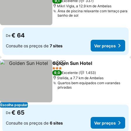
9,1
Excelente
337
Mikri Vigla, a 12.9 km de Ambelas
Área de piscina relaxante com terraço para
banho de sol
€ 64
De
Consulte os preços de
7 sites
Ver preços
Golden Sun Hotel
Partilhar
Adicionar aos favoritos
Ver preç
3 Estrelas
9,0
Excelente
1.453
Stelida, a 7.7 km de Ambelas
Quartos bem equipados com varandas
privadas
Escolha popular
€ 65
De
Consulte os preços de
6 sites
Ver preços