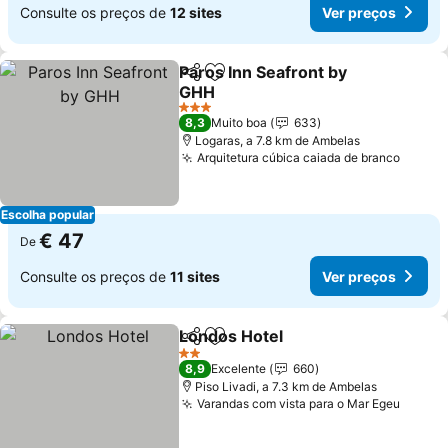
Consulte os preços de
12 sites
Ver preços
Paros Inn Seafront by
Partilhar
Adicionar aos favoritos
GHH
Ver preços
3 Estrelas
8,3
Muito boa
633
Logaras, a 7.8 km de Ambelas
Arquitetura cúbica caiada de branco
Ver p
Escolha popular
€ 47
De
Consulte os preços de
11 sites
Ver preços
Londos Hotel
Partilhar
Adicionar aos favoritos
Ver preços
2 Estrelas
8,9
Excelente
660
Piso Livadi, a 7.3 km de Ambelas
Varandas com vista para o Mar Egeu
Ver p