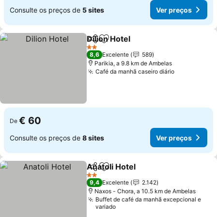
Consulte os preços de
5 sites
Ver preços
Dilion Hotel
Partilhar
Adicionar aos favoritos
Ver preços
2 Estrelas
8,6
Excelente
589
Parikia, a 9.8 km de Ambelas
Café da manhã caseiro diário
Ver preços
€ 60
De
Consulte os preços de
8 sites
Ver preços
Anatoli Hotel
Partilhar
Adicionar aos favoritos
Ver preços
2 Estrelas
9,4
Excelente
2.142
Naxos - Chora, a 10.5 km de Ambelas
Buffet de café da manhã excepcional e
variado