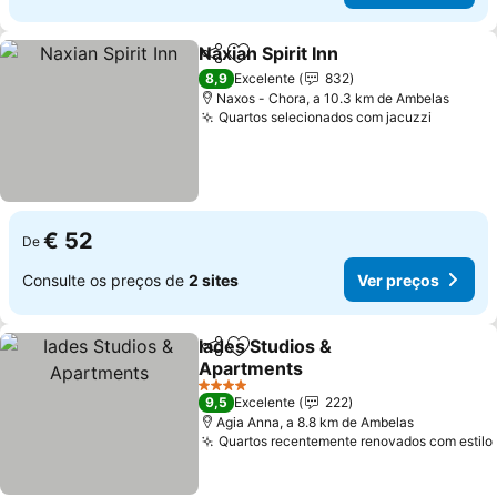
Naxian Spirit Inn
Partilhar
Adicionar aos favoritos
Ver preço
8,9
Excelente
832
Naxos - Chora, a 10.3 km de Ambelas
Quartos selecionados com jacuzzi
Ver pre
€ 52
De
Consulte os preços de
2 sites
Ver preços
Iades Studios &
Partilhar
Adicionar aos favoritos
Apartments
Ver preços
4 Estrelas
9,5
Excelente
222
Agia Anna, a 8.8 km de Ambelas
Quartos recentemente renovados com estilo