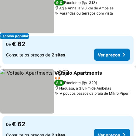
3 Estrelas
9,0
Excelente
313
Agia Anna, a 9.3 km de Ambelas
Varandas ou terraços com vista
Ver preço
Escolha popular
€ 62
De
Consulte os preços de
2 sites
Ver preços
Votsalo Apartments
Partilhar
Adicionar aos favoritos
Ver p
2 Estrelas
8,9
Excelente
320
Naoussa, a 3.8 km de Ambelas
A poucos passos da praia de Mikro Piperi
Ve
€ 62
De
Consulte os preços de
2 sites
Ver preços