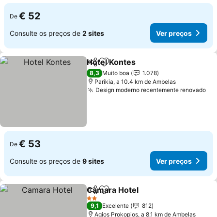
€ 52
De
Consulte os preços de
2 sites
Ver preços
Hotel Kontes
Partilhar
Adicionar aos favoritos
Ver preços
8,3
Muito boa
1.078
Parikia, a 10.4 km de Ambelas
Design moderno recentemente renovado
Ve
€ 53
De
Consulte os preços de
9 sites
Ver preços
Camara Hotel
Partilhar
Adicionar aos favoritos
Ver preços
2 Estrelas
9,1
Excelente
812
Agios Prokopios, a 8.1 km de Ambelas