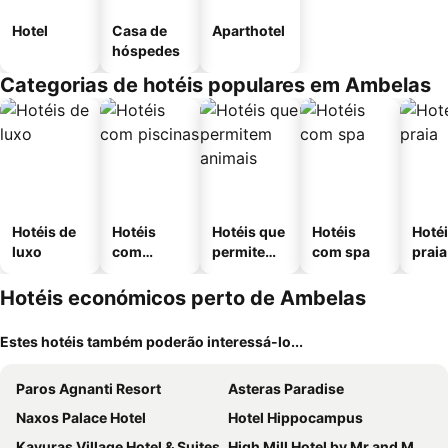
Hotel
Casa de
Aparthotel
hóspedes
Categorias de hotéis populares em Ambelas
Hotéis de
Hotéis
Hotéis que
Hotéis
Hotéi
luxo
com
permitem
com spa
praia
piscinas
animais
Hotéis económicos perto de Ambelas
Estes hotéis também poderão interessá-lo...
Paros Agnanti Resort
Asteras Paradise
Naxos Palace Hotel
Hotel Hippocampus
Kavuras Village Hotel & Suites
High Mill Hotel by Mr and Mrs White