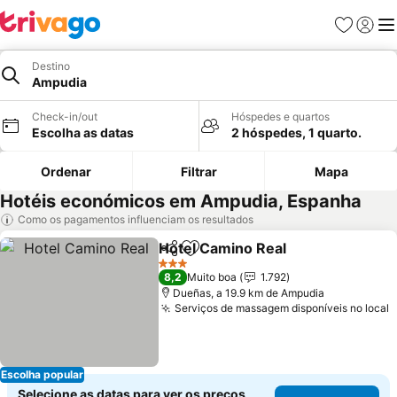
Favoritos
Iniciar
Me
Destino
Ampudia
Check-in/out
Hóspedes e quartos
Escolha as datas
2 hóspedes, 1 quarto.
Ordenar
Filtrar
Mapa
Hotéis económicos em Ampudia, Espanha
Como os pagamentos influenciam os resultados
Hotel Camino Real
Partilhar
Adicionar aos favoritos
3 Estrelas
8,2
Muito boa
1.792
Dueñas, a 19.9 km de Ampudia
Serviços de massagem disponíveis no local
Escolha popular
Selecione as datas para ver os preços