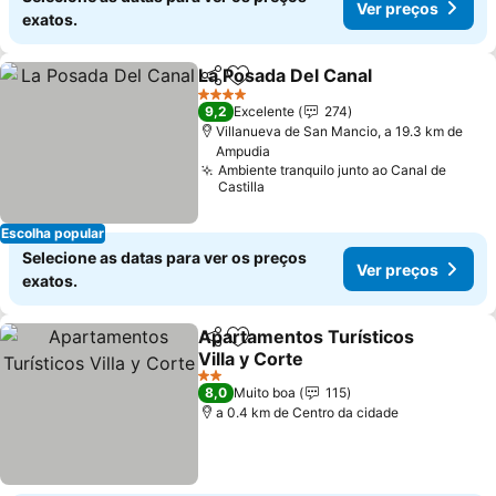
Ver preços
exatos.
La Posada Del Canal
Partilhar
Adicionar aos favoritos
4 Estrelas
9,2
Excelente
274
Villanueva de San Mancio, a 19.3 km de
Ampudia
Ambiente tranquilo junto ao Canal de
Castilla
Escolha popular
Selecione as datas para ver os preços
Ver preços
exatos.
Apartamentos Turísticos
Partilhar
Adicionar aos favoritos
Villa y Corte
2 Estrelas
8,0
Muito boa
115
a 0.4 km de Centro da cidade