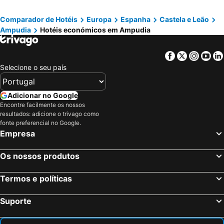
Comparador de Hotéis
Europa
Espanha
Castela e Leão
Ampudia
Hotéis económicos em Ampudia
Facebook
Twitter
Insta
Yo
Selecione o seu país
Adicionar no Google
Encontre facilmente os nossos
resultados: adicione o trivago como
fonte preferencial no Google.
Empresa
Os nossos produtos
Termos e políticas
Suporte